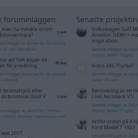
e foruminläggen
Senaste projekti
 man ha mindre ström
Volkswagen Golf M
3 svar
 Motorvärmare?
4motion OEM++ me
inspiration.
te inlägget av
Growe för 25 minuter
n
i
El- och hybridbilar
Senaste inlägget av
Stol3
timmar sedan
i
Projekt
tror att folk köper bil
26 svar
elt fel anledning.
Volvo 245 ?Turbo?
te inlägget av
Growe för 38 minuter
Senaste inlägget av
Maru
n
i
Allmänt
sedan
i
Projekt
t bromstryck efter
Renovering av en 
 av bromsok (Golf V
Civic Aerodeck VTi
6 svar
Senaste inlägget av
Xeber
te inlägget av
jaka54 för 1 timme
timmar sedan
i
Projekt
n
i
Chassi, bromsar, transmission och
Antikrundan på 4 hj
Ford Model T 1923
Ceed 2017
Senaste inlägget av
Xeber