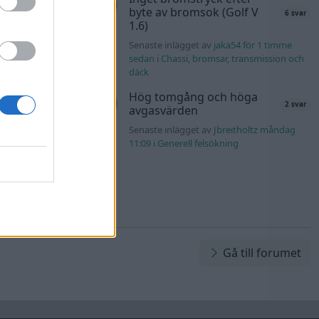
byte av bromsok (Golf V
6 svar
nuggels måndag
1.6)
Senaste inlägget av
jaka54 för 1 timme
d
sedan
i
Chassi, bromsar, transmission och
80 svar
däck
rd_Persson
Hög tomgång och höga
2 svar
avgasvärden
Senaste inlägget av
Jbreitholtz måndag
11:09
i
Generell felsökning
Gå till forumet