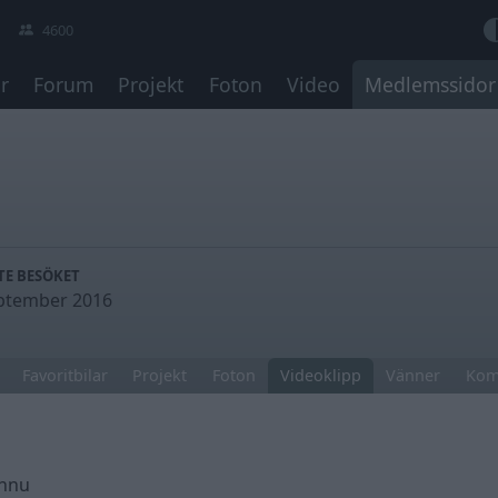
4600
r
Forum
Projekt
Foton
Video
Medlemssidor
TE BESÖKET
ptember 2016
Favoritbilar
Projekt
Foton
Videoklipp
Vänner
Kom
ännu