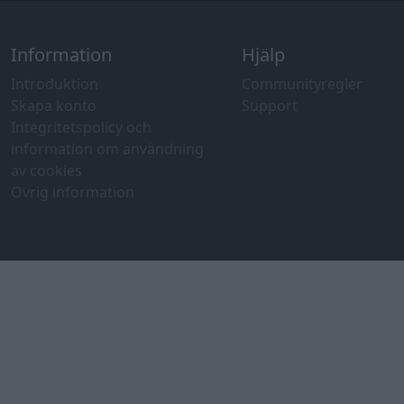
Information
Hjälp
Introduktion
Communityregler
Skapa konto
Support
Integritetspolicy och
information om användning
av cookies
Övrig information