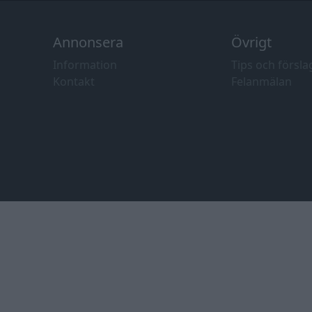
Annonsera
Övrigt
Information
Tips och försla
Kontakt
Felanmälan