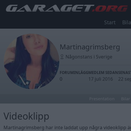
Start
Bila
Martinagrimsberg
Någonstans i Sverige
FORUMINLÄGG
MEDLEM SEDAN
SENAS
0
17 juli 2016
22 se
Presentation
Bilar
Videoklipp
Martinagrimsberg har inte laddat upp några videoklipp 