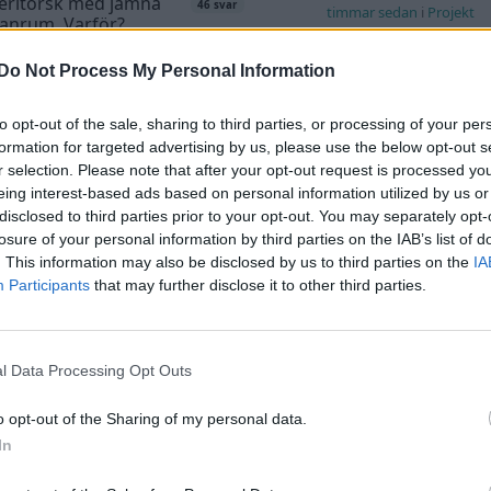
eritorsk med jämna
46 svar
timmar sedan
i
Projekt
anrum. Varför?
Manta b som ska r
te inlägget av
Ansan för 20 timmar
(kaross eller delar 
Do Not Process My Personal Information
n
i
Generell felsökning
Senaste inlägget av
Tyfor
tryck i vevhus, Volvo
sedan
i
Projekt
to opt-out of the sale, sharing to third parties, or processing of your per
1 svar
 b230fk
formation for targeted advertising by us, please use the below opt-out s
Camaro som bruksbi
te inlägget av
Mossan1 Igår 11:07
i
r selection. Please note that after your opt-out request is processed y
ell felsökning
Senaste inlägget av
Ev_vo
eing interest-based ads based on personal information utilized by us or
i
Projekt
disclosed to third parties prior to your opt-out. You may separately opt-
 till Husqvarna
2 svar
losure of your personal information by third parties on the IAB’s list of
lett 1955
Volvo 740 GLT Lång
. This information may also be disclosed by us to third parties on the
IA
Projekt
te inlägget av
Mossan1 tisdag 19:42
i
Participants
that may further disclose it to other third parties.
a fordon
Senaste inlägget av
Rube
19:47
i
Projekt
a och polera rinningar
4 svar
Volvo 142 Elkonvert
te inlägget av
turboblondie tisdag
l Data Processing Opt Outs
Elbil
i
Bilvård och biltvätt
Senaste inlägget av
Ev_v
T35 -04 2.5 TDI dör
o opt-out of the Sharing of my personal data.
19:16
i
Projekt
adiskt under körning,
In
tar direkt efter
Volkswagen split bu
1 svar
elcykel. Delar bytta
1962