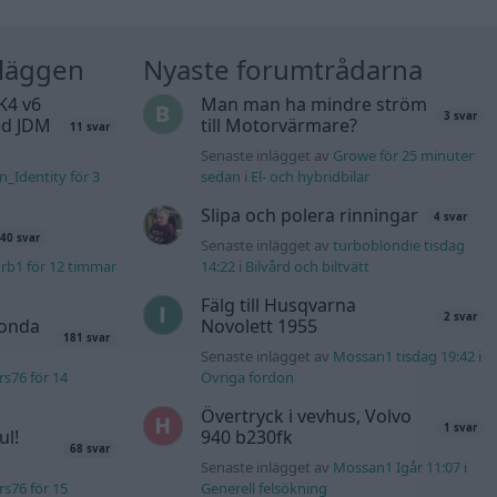
nläggen
Nyaste forumtrådarna
K4 v6
Man man ha mindre ström
3 svar
d JDM
till Motorvärmare?
11 svar
Senaste inlägget av
Growe för 25 minuter
n_Identity för 3
sedan
i
El- och hybridbilar
Slipa och polera rinningar
4 svar
40 svar
Senaste inlägget av
turboblondie tisdag
rb1 för 12 timmar
14:22
i
Bilvård och biltvätt
Fälg till Husqvarna
2 svar
Honda
Novolett 1955
181 svar
Senaste inlägget av
Mossan1 tisdag 19:42
i
s76 för 14
Övriga fordon
Övertryck i vevhus, Volvo
1 svar
ul!
940 b230fk
68 svar
Senaste inlägget av
Mossan1 Igår 11:07
i
s76 för 15
Generell felsökning