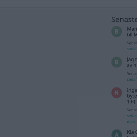
Senast
Man
till
Senas
seda
Jag 
av h
Senas
seda
Inge
byte
1.6)
Senas
seda
däck
Kia 