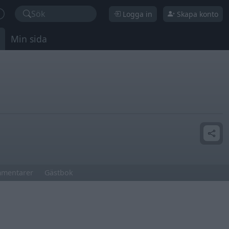
Sök
Logga in
Skapa konto
Min sida
mentarer
Gästbok