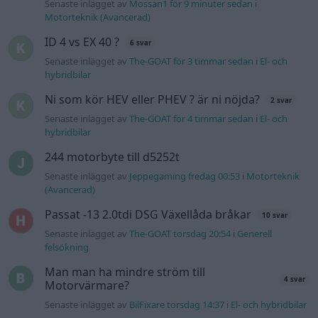
Senaste inlägget av
Mossan1 för 9 minuter sedan
i
Motorteknik (Avancerad)
ID 4 vs EX 40 ?
6 svar
Senaste inlägget av
The-GOAT för 3 timmar sedan
i
El- och
hybridbilar
Ni som kör HEV eller PHEV ? är ni nöjda?
2 svar
Senaste inlägget av
The-GOAT för 4 timmar sedan
i
El- och
hybridbilar
244 motorbyte till d5252t
Senaste inlägget av
Jeppegaming fredag 00:53
i
Motorteknik
(Avancerad)
Passat -13 2.0tdi DSG Växellåda bråkar
10 svar
Senaste inlägget av
The-GOAT torsdag 20:54
i
Generell
felsökning
Man man ha mindre ström till
4 svar
Motorvärmare?
Senaste inlägget av
BilFixare torsdag 14:37
i
El- och hybridbilar