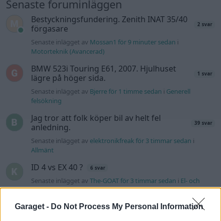
Senaste foruminläggen
Bestyckningsfundering. Zenith INAT 35/40
2 svar
förgasare
Senaste inlägget av
Mossan1 för 9 minuter sedan
i
Motorteknik (Avancerad)
BMW 523i Touring E61, 2007. Hjulhuset
1 svar
lägre på höger sida.
Senaste inlägget av
Bjerre för 1 timme sedan
i
Generell
felsökning
Jag tror att folk köper bil av helt fel
39 svar
anledning.
Senaste inlägget av
elektronikfreak för 3 timmar sedan
i
Allmänt
ID 4 vs EX 40 ?
6 svar
Senaste inlägget av
The-GOAT för 3 timmar sedan
i
El- och
hybridbilar
Ni som kör HEV eller PHEV ? är ni nöjda?
Garaget -
Do Not Process My Personal Information
2 svar
Senaste inlägget av
The-GOAT för 4 timmar sedan
i
El- och