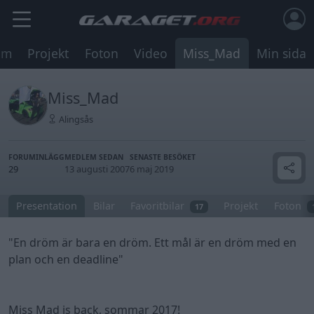
um
Projekt
Foton
Video
Miss_Mad
Min sida
Miss_Mad
Alingsås
FORUMINLÄGG
MEDLEM SEDAN
SENASTE BESÖKET
29
13 augusti 2007
6 maj 2019
Presentation
Bilar
Favoritbilar
Projekt
Foton
17
"En dröm är bara en dröm. Ett mål är en dröm med en
plan och en deadline"
Miss Mad is back, sommar 2017!