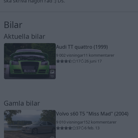
ska skriva någon rad :) Ds.
Bilar
Aktuella bilar
Audi TT quattro (1999)
9 002 visningar
11 kommentarer
17
26 juni 17
13
Gamla bilar
Volvo s60 T5
"Miss Mad"
(2004)
9 010 visningar
152 kommentarer
37
6 feb. 13