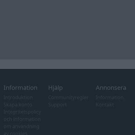
Information
Hjälp
Annonsera
Introduktion
Communityregler
Information
Skapa konto
Support
Kontakt
Integritetspolicy
och information
om användning
av cookies