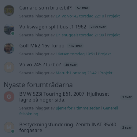
Camaro som bruksbil?!
57 svar
Senaste inlägget av
Ev_volvo142 torsdag 22:10
i
Projekt
Volkswagen split bus t1 1962
2559 svar
Senaste inlägget av
Dr_snuggels torsdag 21:09
i
Projekt
Golf Mk2 16v Turbo
137 svar
Senaste inlägget av
16vt4m torsdag 19:51
i
Projekt
Volvo 245 ?Turbo?
40 svar
Senaste inlägget av
Marurb1 onsdag 23:42
i
Projekt
Nyaste forumtrådarna
BMW 523i Touring E61, 2007. Hjulhuset
1 svar
lägre på höger sida.
Senaste inlägget av
Bjerre för 1 timme sedan
i
Generell
felsökning
Bestyckningsfundering. Zenith INAT 35/40
2 svar
förgasare