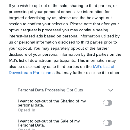
hybridbilar
If you wish to opt-out of the sale, sharing to third parties, or
processing of your personal or sensitive information for
Detta köpte jag nyss-tråden
9743 svar
targeted advertising by us, please use the below opt-out
Senaste inlägget av
Jesper328 Igår 11:59
i
Off topic
section to confirm your selection. Please note that after your
opt-out request is processed you may continue seeing
Volvo 740 med lh2.2 spridare öppnar hela
interest-based ads based on personal information utilized by
2 svar
tiden på tändning.
us or personal information disclosed to third parties prior to
Senaste inlägget av
KlevaRaggarn fredag 23:57
i
Generell
your opt-out. You may separately opt-out of the further
felsökning
disclosure of your personal information by third parties on the
IAB’s list of downstream participants. This information may
Ford Mustang e Mac 2023
4 svar
also be disclosed by us to third parties on the
IAB’s List of
Senaste inlägget av
KenthIJ2 fredag 12:37
i
El- och hybridbilar
Downstream Participants
that may further disclose it to other
third parties.
244 motorbyte till d5252t
Senaste inlägget av
Jeppegaming fredag 00:53
i
Motorteknik
Personal Data Processing Opt Outs
(Avancerad)
I want to opt-out of the Sharing of my
Passat -13 2.0tdi DSG Växellåda bråkar
10 svar
personal data.
Opted In
Senaste inlägget av
The-GOAT torsdag 20:54
i
Generell
felsökning
I want to opt-out of the Sale of my
Personal Data.
Senaste projektinläggen
Opted In