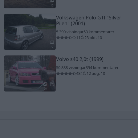
12
Volkswagen Polo GTI
"Silver
Pilen"
(2001)
5 390 visningar
53 kommentarer
11
23 okt. 10
5
Volvo s40 2,0t (1999)
50 888 visningar
394 kommentarer
484
12 aug. 10
20
1