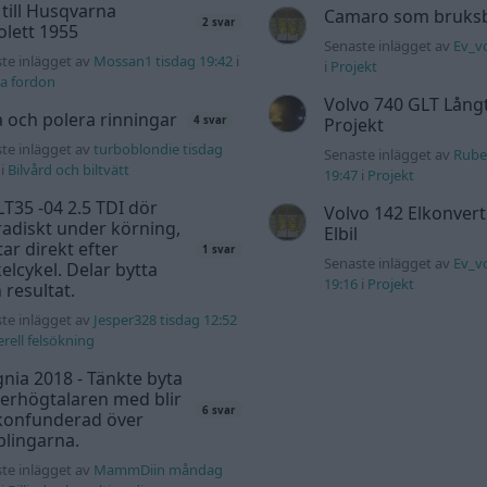
 till Husqvarna
Camaro som bruksbi
2 svar
lett 1955
Senaste inlägget av
Ev_vo
te inlägget av
Mossan1 tisdag 19:42
i
i
Projekt
a fordon
Volvo 740 GLT Lång
a och polera rinningar
Projekt
4 svar
te inlägget av
turboblondie tisdag
Senaste inlägget av
Rube
i
Bilvård och biltvätt
19:47
i
Projekt
T35 -04 2.5 TDI dör
Volvo 142 Elkonvert
adiskt under körning,
Elbil
tar direkt efter
1 svar
Senaste inlägget av
Ev_v
elcykel. Delar bytta
19:16
i
Projekt
 resultat.
te inlägget av
Jesper328 tisdag 12:52
rell felsökning
gnia 2018 - Tänkte byta
erhögtalaren med blir
6 svar
 konfunderad över
lingarna.
te inlägget av
MammDiin måndag