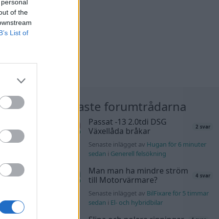
 personal
out of the
 downstream
B’s List of
nläggen
Nyaste forumtrådarna
Passat -13 2.0tdi DSG
137 svar
2 svar
Växellåda bråkar
4m för 21
Senaste inlägget av
Hugan för 6 minuter
sedan
i
Generell felsökning
kt
11 svar
Man man ha mindre ström
b för 2 timmar
4 svar
till Motorvärmare?
Senaste inlägget av
BilFixare för 5 timmar
K4 v6
sedan
i
El- och hybridbilar
d JDM
12 svar