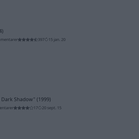
4)
mmentarer
397
15 jan. 20
e Dark Shadow"
(1999)
entarer
17
20 sept. 15