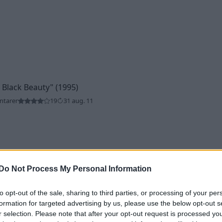
 Black Beauty"
(1995)
ntarer
19
31 aug. 11
Do Not Process My Personal Information
to opt-out of the sale, sharing to third parties, or processing of your per
1)
formation for targeted advertising by us, please use the below opt-out s
ntarer
15
8 jan. 11
r selection. Please note that after your opt-out request is processed y