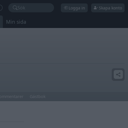
Sök
Logga in
Skapa konto
Min sida
ommentarer
Gästbok