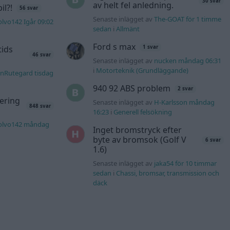
30 svar
av helt fel anledning.
l?!
56 svar
Senaste inlägget av
The-GOAT för 1 timme
lvo142 Igår 09:02
sedan
i
Allmänt
Ford s max
tids
1 svar
46 svar
Senaste inlägget av
nucken måndag 06:31
i
Motorteknik (Grundläggande)
nRutegard tisdag
940 92 ABS problem
2 svar
ering
Senaste inlägget av
H-Karlsson måndag
848 svar
16:23
i
Generell felsökning
olvo142 måndag
Inget bromstryck efter
byte av bromsok (Golf V
6 svar
1.6)
Senaste inlägget av
jaka54 för 10 timmar
sedan
i
Chassi, bromsar, transmission och
däck