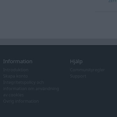
23:11
Information
Hjälp
Introduktion
Communityregler
Skapa konto
Support
Integritetspolicy och
information om användning
av cookies
Övrig information