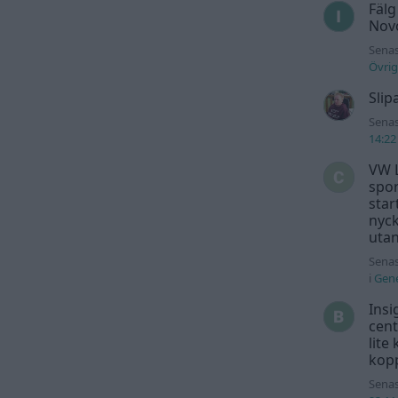
Fälg
Novo
Senas
Övrig
Slip
Senas
14:22
VW L
spor
star
nyck
utan
Senas
i
Gene
Insi
cent
lite
kopp
Senas