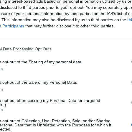
eing interest-based ads based on personal information utilized by us or
disclosed to third parties prior to your opt-out. You may separately opt-
losure of your personal information by third parties on the IAB’s list of
. This information may also be disclosed by us to third parties on the
IA
Participants
that may further disclose it to other third parties.
l Data Processing Opt Outs
e foruminläggen
Senaste projekti
o opt-out of the Sharing of my personal data.
In
at -13 2.0tdi DSG
Golf Mk2 16v Turbo
2 svar
llåda bråkar
Senaste inlägget av
16vt
o opt-out of the Sale of my Personal Data.
te inlägget av
Hugan för 6 minuter
sekunder sedan
i
Projekt
In
n
i
Generell felsökning
Vw 1956 oval prosje
to opt-out of processing my Personal Data for Targeted
tror att folk köper bil
ing.
Senaste inlägget av
jarle
30 svar
elt fel anledning.
In
sedan
i
Projekt
te inlägget av
The-GOAT för 1 timme
Volkswagen Golf M
o opt-out of Collection, Use, Retention, Sale, and/or Sharing
n
i
Allmänt
ersonal Data that Is Unrelated with the Purposes for which it
4motion OEM++ me
lected.