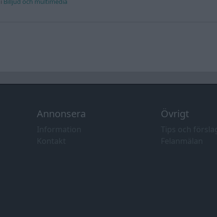
i
Billjud och multimedia
Annonsera
Övrigt
Information
Tips och försla
Kontakt
Felanmälan