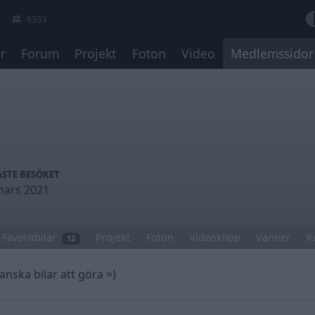
6333
r
Forum
Projekt
Foton
Video
Medlemssidor
STE BESÖKET
mars 2021
Favoritbilar
Projekt
Foton
Videoklipp
Vänner
K
12
anska bilar att göra =)