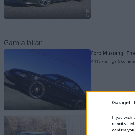
15
Gamla bilar
Ford Mustang
"The
4 118 visningar
6 komme
Garaget -
7
If you wish 
Opel Ascona B (198
sensitive in
4 597 visningar
5 komme
confirm you