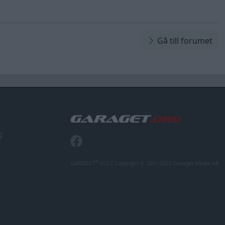
Gå till forumet
g
®
GARAGET
v13.2 Copyright © 2001-2026 Garaget Media AB