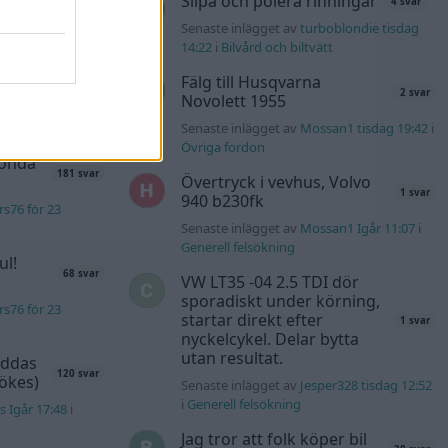
Slipa och polera rinningar
4 svar
n_Identity för 6
Senaste inlägget av
turboblondie tisdag
14:22
i
Bilvård och biltvätt
Fälg till Husqvarna
40 svar
2 svar
Novolett 1955
rb1 för 20 timmar
Senaste inlägget av
Mossan1 tisdag 19:42
i
Övriga fordon
Honda
181 svar
Övertryck i vevhus, Volvo
1 svar
940 b230fk
s76 för 23
Senaste inlägget av
Mossan1 Igår 11:07
i
Generell felsökning
ul!
68 svar
VW LT35 -04 2.5 TDI dör
sporadiskt under körning,
s76 för 23
startar direkt efter
1 svar
nyckelcykel. Delar bytta
utan resultat.
äddas
120 svar
sökes)
Senaste inlägget av
Jesper328 tisdag 12:52
i
Generell felsökning
s Igår 17:48
i
Jag tror att folk köper bil