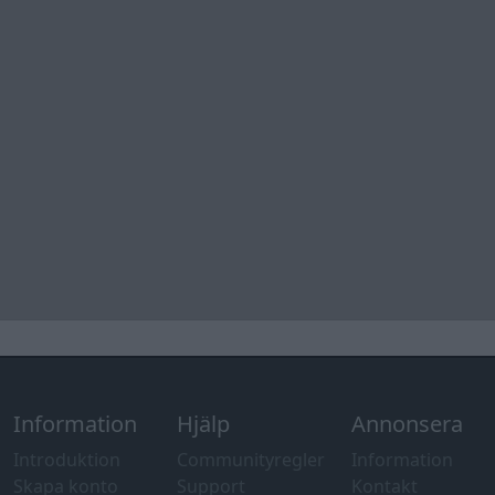
Information
Hjälp
Annonsera
Introduktion
Communityregler
Information
Skapa konto
Support
Kontakt
Integritetspolicy
och information
om användning
av cookies
Övrig
information
Övrigt
Tips och
förslag
Felanmälan
®
GARAGET
v13.2 Copyright © 2001-2026 Garaget Media AB