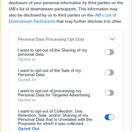
disclosure of your personal information by third parties on the
Senaste inlägget av
Dr_snuggels för 23 timmar sedan
i
Projekt
IAB’s list of downstream participants. This information may
also be disclosed by us to third parties on the
IAB’s List of
Golf Mk2 16v Turbo
137 svar
Downstream Participants
that may further disclose it to other
Senaste inlägget av
16vt4m Igår 19:51
i
Projekt
third parties.
Vw 1956 oval prosjekt
11 svar
Personal Data Processing Opt Outs
Senaste inlägget av
jarleb Igår 17:26
i
Projekt
I want to opt-out of the Sharing of my
Volvo 245 ?Turbo?
40 svar
personal data.
Opted In
Senaste inlägget av
Marurb1 onsdag 23:42
i
Projekt
I want to opt-out of the Sale of my
Renovering av en Honda Civic Aerodeck
Personal Data.
181 svar
VTi
Opted In
Senaste inlägget av
Xebers76 onsdag 20:48
i
Projekt
I want to opt-out of processing my
Antikrundan på 4 hjul! Ford Model T 1923
Personal Data for Targeted Advertising.
68 svar
Opted In
Senaste inlägget av
Xebers76 onsdag 20:38
i
Projekt
I want to opt-out of Collection, Use,
Nyaste forumtrådarna
Retention, Sale, and/or Sharing of my
Personal Data that Is Unrelated with the
ID 4 vs EX 40 ?
Purposes for which it was collected.
4 svar
Opted Out
Senaste inlägget av
MickeEng för 2 timmar sedan
i
El- och