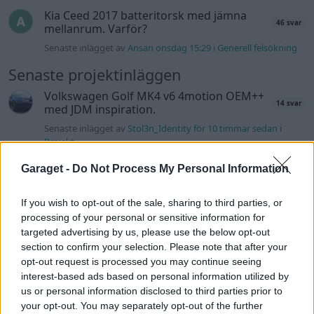
Kia Ceed 2017 batteritorsk med jämna
46 svar
mellanrum. Varför?
Senaste inlägget av
Ansan onsdag 15:29
i
Generell felsökning
Senaste projektinläggen
Volkswagen Golf MK4 v6 4motion OEM++
14 svar
med JDM inspiration.
Senaste inlägget av
Stol3n_Identity för 10 timmar sedan
i
Projekt
Manta b som ska räddas (kaross eller
Garaget -
Do Not Process My Personal Information
122 svar
delar sökes)
Senaste inlägget av
Tyfors för 21 timmar sedan
i
Projekt
If you wish to opt-out of the sale, sharing to third parties, or
processing of your personal or sensitive information for
Huggern goes big block with 427 ZL-1!
551 svar
targeted advertising by us, please use the below opt-out
Senaste inlägget av
hugger69 för 21 timmar sedan
i
Projekt
section to confirm your selection. Please note that after your
opt-out request is processed you may continue seeing
Camaro som bruksbil?!
57 svar
interest-based ads based on personal information utilized by
Senaste inlägget av
Ev_volvo142 för 22 timmar sedan
i
Projekt
us or personal information disclosed to third parties prior to
your opt-out. You may separately opt-out of the further
Volkswagen split bus t1 1962
2559 svar