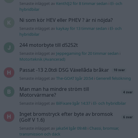
Senaste inlägget av
KenthIJ2 för 8 timmar sedan
i
El- och
hybridbilar
Ni som kör HEV eller PHEV ? är ni nöjda?
Senaste inlägget av
kaykay för 13 timmar sedan
i
El- och
hybridbilar
244 motorbyte till d5252t
Senaste inlägget av
Jeppegaming för 20 timmar sedan
i
Motorteknik (Avancerad)
Passat -13 2.0tdi DSG Växellåda bråkar
10 svar
Senaste inlägget av
The-GOAT Igår 20:54
i
Generell felsökning
Man man ha mindre ström till
4 svar
Motorvärmare?
Senaste inlägget av
BilFixare Igår 14:37
i
El- och hybridbilar
Inget bromstryck efter byte av bromsok
6 svar
(Golf V 1.6)
Senaste inlägget av
jaka54 Igår 09:48
i
Chassi, bromsar,
transmission och däck