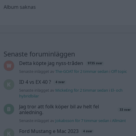
Album saknas
Senaste foruminläggen
Detta köpte jag nyss-tråden
9735 svar
Senaste inlägget av
The-GOAT för 2 timmar sedan
i
Off topic
ID 4 vs EX 40 ?
4 svar
Senaste inlägget av
MickeEng för 2 timmar sedan
i
El- och
hybridbilar
Jag tror att folk köper bil av helt fel
33 svar
anledning.
Senaste inlägget av
Jokabsson för 7 timmar sedan
i
Allmänt
Ford Mustang e Mac 2023
4 svar