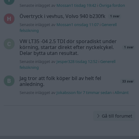
Senaste inlägget av
Mossan1 tisdag 19:42
i
Övriga fordon
Övertryck i vevhus, Volvo 940 b230fk
1 svar
Senaste inlägget av
Mossan1 onsdag 11:07
i
Generell
felsökning
VW LT35 -04 2.5 TDI dör sporadiskt under
körning, startar direkt efter nyckelcykel.
1 svar
Delar bytta utan resultat.
Senaste inlägget av
Jesper328 tisdag 12:52
i
Generell
felsökning
Jag tror att folk köper bil av helt fel
33 svar
anledning.
Senaste inlägget av
Jokabsson för 7 timmar sedan
i
Allmänt
Gå till forumet