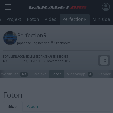
m
Projekt
Foton
Video
PerfectionR
Min sida
PerfectionR
Japanese Engineering
Stockholm
FORUMINLÄGG
MEDLEM SEDAN
SENASTE BESÖKET
690
29 juli 2010
8 november 2012
Favoritbilar
Projekt
Foton
Videoklipp
Vänner
145
6
Foton
Bilder
Album