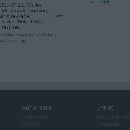
20:48
i
Projekt
T35 -04 2.5 TDI dör
adiskt under körning,
tar direkt efter
1 svar
elcykel. Delar bytta
 resultat.
te inlägget av
Jesper328 tisdag 12:52
rell felsökning
Annonsera
Övrigt
Information
Tips och försla
Kontakt
Felanmälan