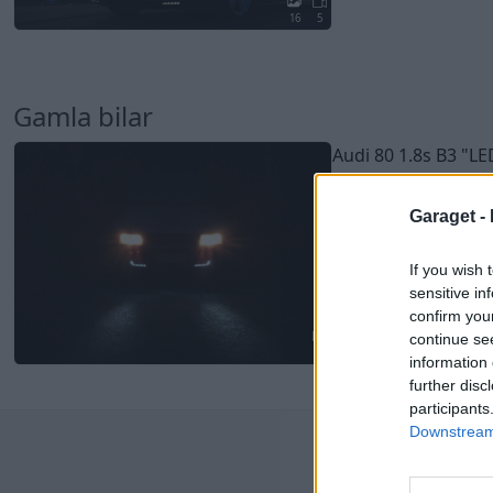
16
5
Gamla bilar
Audi 80 1.8s B3
"LE
14 080 visningar
31 kom
Garaget -
If you wish 
sensitive in
confirm you
continue se
20
information 
further disc
participants
Downstream 
Senast
244 