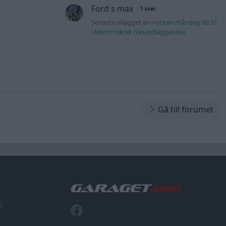
Ford s max
1 svar
Senaste inlägget av
nucken måndag 06:31
i
Motorteknik (Grundläggande)
Gå till forumet
g