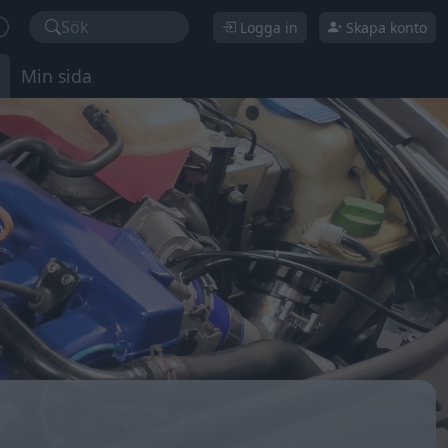
Sök
Logga in
Skapa konto
Min sida