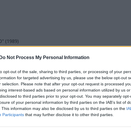
D"
(1989)
mentarer
7
15 okt. 12
Do Not Process My Personal Information
to opt-out of the sale, sharing to third parties, or processing of your per
formation for targeted advertising by us, please use the below opt-out s
r selection. Please note that after your opt-out request is processed y
eing interest-based ads based on personal information utilized by us or
disclosed to third parties prior to your opt-out. You may separately opt-
losure of your personal information by third parties on the IAB’s list of
. This information may also be disclosed by us to third parties on the
IA
Participants
that may further disclose it to other third parties.
e foruminläggen
Senaste projekti
motorbyte till d5252t
Volkswagen Golf M