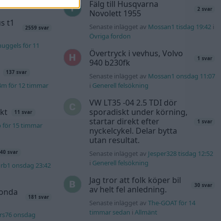
Fälg till Husqvarna
2 svar
Novolett 1955
s t1
Senaste inlägget av
Mossan1 tisdag 19:42
i
2559 svar
Övriga fordon
uggels för 11
Övertryck i vevhus, Volvo
1 svar
940 b230fk
137 svar
Senaste inlägget av
Mossan1 onsdag 11:07
4m för 12 timmar
i
Generell felsökning
VW LT35 -04 2.5 TDI dör
kt
sporadiskt under körning,
11 svar
startar direkt efter
1 svar
b för 15 timmar
nyckelcykel. Delar bytta
utan resultat.
Senaste inlägget av
Jesper328 tisdag 12:52
40 svar
i
Generell felsökning
rb1 onsdag 23:42
Jag tror att folk köper bil
30 svar
av helt fel anledning.
Honda
181 svar
Senaste inlägget av
The-GOAT för 14
timmar sedan
i
Allmänt
rs76 onsdag