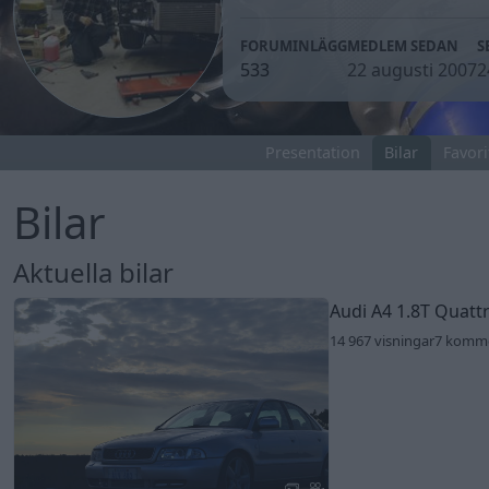
FORUMINLÄGG
MEDLEM SEDAN
S
533
22 augusti 2007
2
Presentation
Bilar
Favori
Bilar
Aktuella bilar
Audi A4 1.8T Quatt
14 967 visningar
7 komm