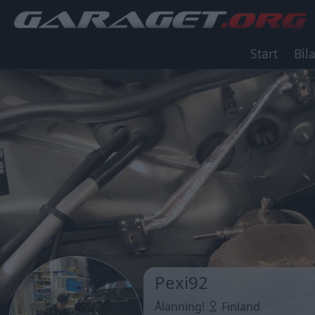
Start
Bila
Pexi92
Ålänning!
Finland