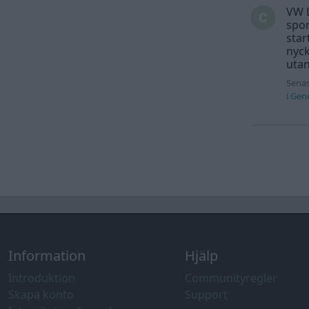
VW L
spor
star
nyck
utan
Senas
i
Gene
Information
Hjälp
Introduktion
Communityregler
Skapa konto
Support