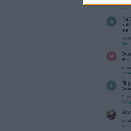
seda
däck
Kia 
batt
mell
Senas
Gener
Över
940
Senas
i
Gene
Fälg
Novo
Senas
Övrig
Slip
Senas
14:22