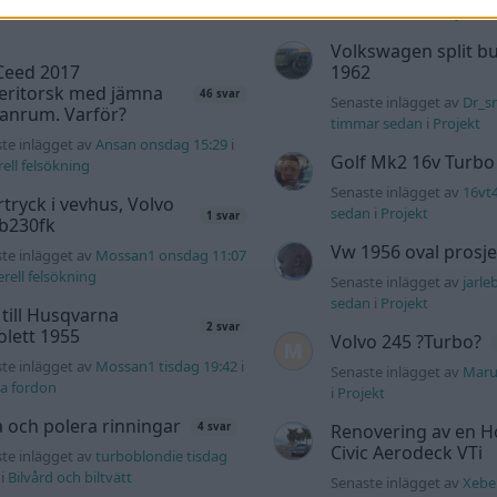
n
i
Chassi, bromsar, transmission och
timmar sedan
i
Projekt
Volkswagen split bu
Ceed 2017
1962
eritorsk med jämna
46 svar
Senaste inlägget av
Dr_sn
anrum. Varför?
timmar sedan
i
Projekt
te inlägget av
Ansan onsdag 15:29
i
Golf Mk2 16v Turbo
ell felsökning
Senaste inlägget av
16vt
tryck i vevhus, Volvo
sedan
i
Projekt
1 svar
 b230fk
Vw 1956 oval prosje
te inlägget av
Mossan1 onsdag 11:07
rell felsökning
Senaste inlägget av
jarle
sedan
i
Projekt
 till Husqvarna
2 svar
lett 1955
Volvo 245 ?Turbo?
te inlägget av
Mossan1 tisdag 19:42
i
Senaste inlägget av
Maru
a fordon
i
Projekt
a och polera rinningar
Renovering av en 
4 svar
Civic Aerodeck VTi
te inlägget av
turboblondie tisdag
i
Bilvård och biltvätt
Senaste inlägget av
Xebe