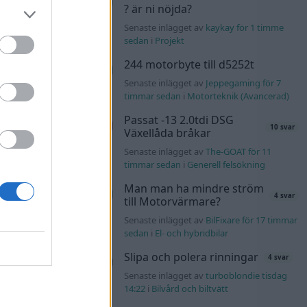
d JDM
? är ni nöjda?
13 svar
Senaste inlägget av
kaykay för 1 timme
n_Identity för 8
sedan
i
Projekt
244 motorbyte till d5252t
er PHEV
Senaste inlägget av
Jeppegaming för 7
timmar sedan
i
Motorteknik (Avancerad)
ay för 1 timme
Passat -13 2.0tdi DSG
10 svar
Växellåda bråkar
äddas
Senaste inlägget av
The-GOAT för 11
122 svar
sökes)
timmar sedan
i
Generell felsökning
s för 9 timmar
Man man ha mindre ström
4 svar
till Motorvärmare?
lock
Senaste inlägget av
BilFixare för 17 timmar
551 svar
sedan
i
El- och hybridbilar
er69 för 9 timmar
Slipa och polera rinningar
4 svar
Senaste inlägget av
turboblondie tisdag
l?!
57 svar
14:22
i
Bilvård och biltvätt
lvo142 för 10