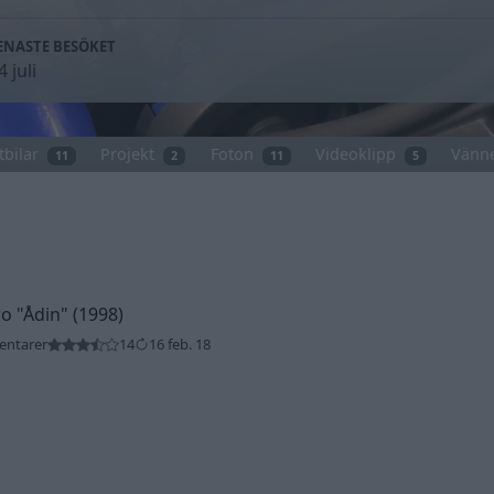
ENASTE BESÖKET
4 juli
tbilar
Projekt
Foton
Videoklipp
Vänn
11
2
11
5
ro
"Ådin"
(1998)
entarer
14
16 feb. 18