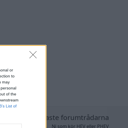
sonal or
ection to
ou may
 personal
out of the
 downstream
B’s List of
nläggen
Nyaste forumtrådarna
K4 v6
Ni som kör HEV eller PHEV