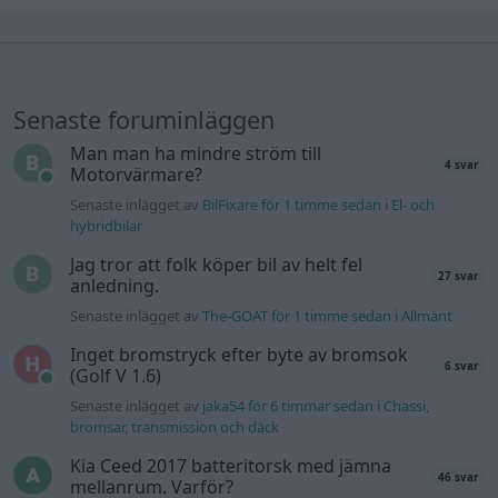
Senaste foruminläggen
Man man ha mindre ström till
4 svar
Motorvärmare?
Senaste inlägget av
BilFixare för 1 timme sedan
i
El- och
hybridbilar
Jag tror att folk köper bil av helt fel
27 svar
anledning.
Senaste inlägget av
The-GOAT för 1 timme sedan
i
Allmänt
Inget bromstryck efter byte av bromsok
6 svar
(Golf V 1.6)
Senaste inlägget av
jaka54 för 6 timmar sedan
i
Chassi,
bromsar, transmission och däck
Kia Ceed 2017 batteritorsk med jämna
46 svar
mellanrum. Varför?