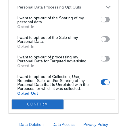
4 svar
Motorvärmare?
Personal Data Processing Opt Outs
Senaste inlägget av
BilFixare för 1 timme sedan
i
El- och
hybridbilar
I want to opt-out of the Sharing of my
personal data.
Slipa och polera rinningar
Opted In
4 svar
Senaste inlägget av
turboblondie tisdag 14:22
i
Bilvård och
I want to opt-out of the Sale of my
biltvätt
Personal Data.
Opted In
Fälg till Husqvarna Novolett 1955
2 svar
I want to opt-out of processing my
Senaste inlägget av
Mossan1 tisdag 19:42
i
Övriga fordon
Personal Data for Targeted Advertising.
Opted In
Övertryck i vevhus, Volvo 940 b230fk
1 svar
Senaste inlägget av
Mossan1 Igår 11:07
i
Generell felsökning
I want to opt-out of Collection, Use,
Retention, Sale, and/or Sharing of my
Personal Data that Is Unrelated with the
VW LT35 -04 2.5 TDI dör sporadiskt under
Purposes for which it was collected.
körning, startar direkt efter nyckelcykel.
1 svar
Opted Out
Delar bytta utan resultat.
Senaste inlägget av
Jesper328 tisdag 12:52
i
Generell
CONFIRM
felsökning
Jag tror att folk köper bil av helt fel
27 svar
anledning.
Data Deletion
Data Access
Privacy Policy