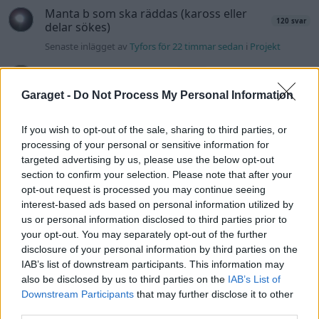
Manta b som ska räddas (kaross eller
120 svar
delar sökes)
Senaste inlägget av
Tyfors för 22 timmar sedan
i
Projekt
Camaro som bruksbil?!
56 svar
Senaste inlägget av
Ev_volvo142 Igår 09:02
i
Projekt
Garaget -
Do Not Process My Personal Information
Volvo 740 GLT Långtids Projekt
46 svar
If you wish to opt-out of the sale, sharing to third parties, or
Senaste inlägget av
RubenRutegard tisdag 19:47
i
Projekt
processing of your personal or sensitive information for
Volvo 142 Elkonvertering Elbil
targeted advertising by us, please use the below opt-out
848 svar
section to confirm your selection. Please note that after your
Senaste inlägget av
Ev_volvo142 måndag 19:16
i
Projekt
opt-out request is processed you may continue seeing
Volkswagen split bus t1 1962
interest-based ads based on personal information utilized by
2558 svar
us or personal information disclosed to third parties prior to
Senaste inlägget av
Dr_snuggels måndag 18:29
i
Projekt
your opt-out. You may separately opt-out of the further
GT86 Luftbygge med mera
disclosure of your personal information by third parties on the
80 svar
IAB’s list of downstream participants. This information may
Senaste inlägget av
Rikard_Persson måndag 09:55
i
Projekt
also be disclosed by us to third parties on the
IAB’s List of
Nyaste forumtrådarna
Downstream Participants
that may further disclose it to other
third parties.
Man man ha mindre ström till