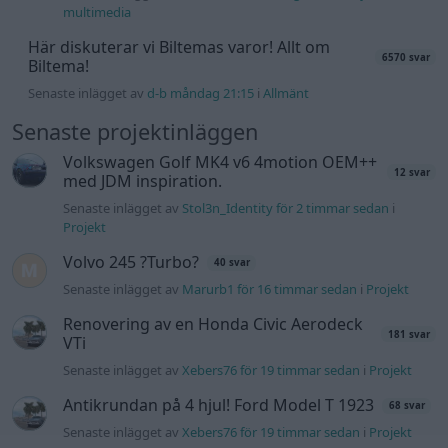
multimedia
Här diskuterar vi Biltemas varor! Allt om
6570 svar
Biltema!
Senaste inlägget av
d-b måndag 21:15
i
Allmänt
Senaste projektinläggen
Volkswagen Golf MK4 v6 4motion OEM++
12 svar
med JDM inspiration.
Senaste inlägget av
Stol3n_Identity för 2 timmar sedan
i
Projekt
Volvo 245 ?Turbo?
40 svar
Senaste inlägget av
Marurb1 för 16 timmar sedan
i
Projekt
Renovering av en Honda Civic Aerodeck
181 svar
VTi
Senaste inlägget av
Xebers76 för 19 timmar sedan
i
Projekt
Antikrundan på 4 hjul! Ford Model T 1923
68 svar
Senaste inlägget av
Xebers76 för 19 timmar sedan
i
Projekt