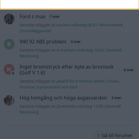
Senaste inlägget av
The-GOAT för 1 timme sedan
i
Allmänt
Ford s max
1 svar
Senaste inlägget av
nucken måndag 06:31
i
Motorteknik
(Grundläggande)
940 92 ABS problem
2 svar
Senaste inlägget av
H-Karlsson måndag 16:23
i
Generell
felsökning
Inget bromstryck efter byte av bromsok
6 svar
(Golf V 1.6)
Senaste inlägget av
jaka54 för 6 timmar sedan
i
Chassi,
bromsar, transmission och däck
Hög tomgång och höga avgasvärden
2 svar
Senaste inlägget av
Jbreitholtz måndag 11:09
i
Generell
felsökning
Gå till forumet