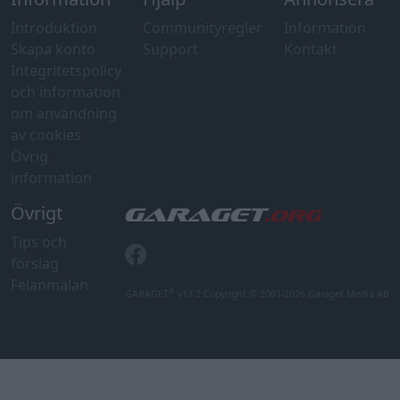
Introduktion
Communityregler
Information
Skapa konto
Support
Kontakt
Integritetspolicy
och information
om användning
av cookies
Övrig
information
Övrigt
Tips och
förslag
Felanmälan
®
GARAGET
v13.2 Copyright © 2001-2026 Garaget Media AB