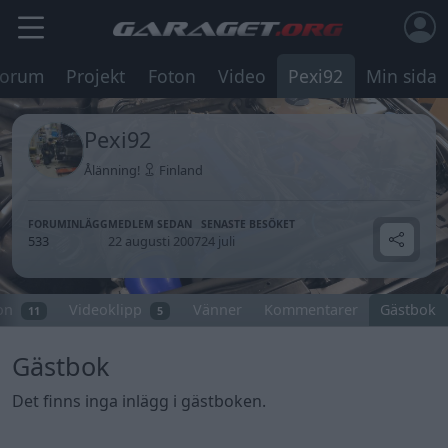
Forum
Projekt
Foton
Video
Pexi92
Min sida
Pexi92
Ålänning!
Finland
FORUMINLÄGG
MEDLEM SEDAN
SENASTE BESÖKET
533
22 augusti 2007
24 juli
on
Videoklipp
Vänner
Kommentarer
Gästbok
11
5
Gästbok
Det finns inga inlägg i gästboken.