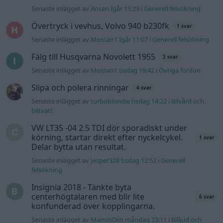
Senaste inlägget av
Ansan Igår 15:29
i
Generell felsökning
Övertryck i vevhus, Volvo 940 b230fk
1 svar
Senaste inlägget av
Mossan1 Igår 11:07
i
Generell felsökning
Fälg till Husqvarna Novolett 1955
2 svar
Senaste inlägget av
Mossan1 tisdag 19:42
i
Övriga fordon
Slipa och polera rinningar
4 svar
Senaste inlägget av
turboblondie tisdag 14:22
i
Bilvård och
biltvätt
VW LT35 -04 2.5 TDI dör sporadiskt under
körning, startar direkt efter nyckelcykel.
1 svar
Delar bytta utan resultat.
Senaste inlägget av
Jesper328 tisdag 12:52
i
Generell
felsökning
Insignia 2018 - Tänkte byta
centerhögtalaren med blir lite
6 svar
konfunderad över kopplingarna.
Senaste inlägget av
MammDiin måndag 23:11
i
Billjud och