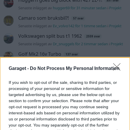
Huggern goes big block with 427 ZL-1!
551 svar
Senaste inlägget av
hugger69 för 31 minuter sedan
i
Projekt
Camaro som bruksbil?!
57 svar
Senaste inlägget av
Ev_volvo142 för 1 timme sedan
i
Projekt
Volkswagen split bus t1 1962
2559 svar
Senaste inlägget av
Dr_snuggels för 2 timmar sedan
i
Projekt
Golf Mk2 16v Turbo
137 svar
Senaste inlägget av
16vt4m för 3 timmar sedan
i
Projekt
Garaget -
Do Not Process My Personal Information
Vw 1956 oval prosjekt
11 svar
Senaste inlägget av
jarleb för 6 timmar sedan
i
Projekt
If you wish to opt-out of the sale, sharing to third parties, or
processing of your personal or sensitive information for
Volkswagen Golf MK4 v6 4motion OEM++
12 svar
targeted advertising by us, please use the below opt-out
med JDM inspiration.
section to confirm your selection. Please note that after your
Senaste inlägget av
Stol3n_Identity för 9 timmar sedan
i
opt-out request is processed you may continue seeing
Projekt
interest-based ads based on personal information utilized by
Volvo 245 ?Turbo?
us or personal information disclosed to third parties prior to
40 svar
your opt-out. You may separately opt-out of the further
Senaste inlägget av
Marurb1 för 23 timmar sedan
i
Projekt