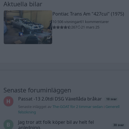
Aktuella bilar
Pontiac Trans Am
"427cui"
(1975)
10 506 visningar
61 kommentarer
267
21 mars 25
16
Senaste foruminläggen
Passat -13 2.0tdi DSG Växellåda bråkar
10 svar
Senaste inlägget av
The-GOAT för 2 timmar sedan
i
Generell
felsökning
Jag tror att folk köper bil av helt fel
30 svar
anledning.