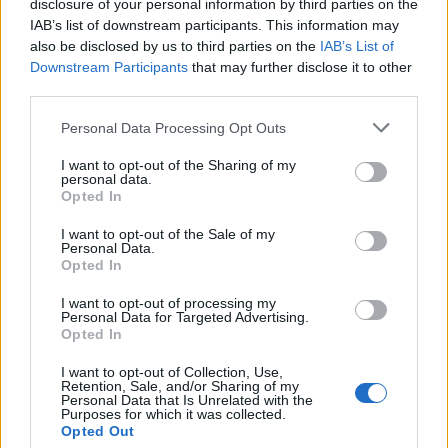
disclosure of your personal information by third parties on the
Renovering av en Honda Civic Aerodeck
IAB’s list of downstream participants. This information may
181 svar
VTi
also be disclosed by us to third parties on the
IAB’s List of
Downstream Participants
that may further disclose it to other
Senaste inlägget av
Xebers76 Igår 20:48
i
Projekt
third parties.
Antikrundan på 4 hjul! Ford Model T 1923
68 svar
Personal Data Processing Opt Outs
Senaste inlägget av
Xebers76 Igår 20:38
i
Projekt
Nyaste forumtrådarna
I want to opt-out of the Sharing of my
personal data.
Opted In
Passat -13 2.0tdi DSG Växellåda bråkar
10 svar
Senaste inlägget av
The-GOAT för 2 timmar sedan
i
Generell
I want to opt-out of the Sale of my
felsökning
Personal Data.
Opted In
Man man ha mindre ström till
4 svar
Motorvärmare?
I want to opt-out of processing my
Personal Data for Targeted Advertising.
Senaste inlägget av
BilFixare för 8 timmar sedan
i
El- och
Opted In
hybridbilar
I want to opt-out of Collection, Use,
Slipa och polera rinningar
4 svar
Retention, Sale, and/or Sharing of my
Personal Data that Is Unrelated with the
Senaste inlägget av
turboblondie tisdag 14:22
i
Bilvård och
Purposes for which it was collected.
biltvätt
Opted Out