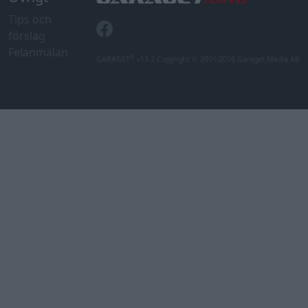
Tips och
förslag
Felanmälan
®
GARAGET
v13.2 Copyright © 2001-2026 Garaget Media AB