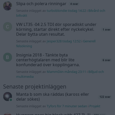
Slipa och polera rinningar
4 svar
Senaste inlägget av
turboblondie tisdag 14:22
i
Bilvård och
biltvätt
VW LT35 -04 2.5 TDI dör sporadiskt under
körning, startar direkt efter nyckelcykel.
1 svar
Delar bytta utan resultat.
Senaste inlägget av
Jesper328 tisdag 12:52
i
Generell
felsökning
Insignia 2018 - Tänkte byta
centerhögtalaren med blir lite
6 svar
konfunderad över kopplingarna.
Senaste inlägget av
MammDiin måndag 23:11
i
Billjud och
multimedia
Senaste projektinläggen
Manta b som ska räddas (kaross eller
122 svar
delar sökes)
Senaste inlägget av
Tyfors för 7 minuter sedan
i
Projekt