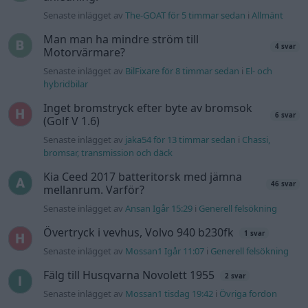
Senaste inlägget av
The-GOAT för 5 timmar sedan
i
Allmänt
Man man ha mindre ström till
4 svar
Motorvärmare?
Senaste inlägget av
BilFixare för 8 timmar sedan
i
El- och
hybridbilar
Inget bromstryck efter byte av bromsok
6 svar
(Golf V 1.6)
Senaste inlägget av
jaka54 för 13 timmar sedan
i
Chassi,
bromsar, transmission och däck
Kia Ceed 2017 batteritorsk med jämna
46 svar
mellanrum. Varför?
Senaste inlägget av
Ansan Igår 15:29
i
Generell felsökning
Övertryck i vevhus, Volvo 940 b230fk
1 svar
Senaste inlägget av
Mossan1 Igår 11:07
i
Generell felsökning
Fälg till Husqvarna Novolett 1955
2 svar
Senaste inlägget av
Mossan1 tisdag 19:42
i
Övriga fordon