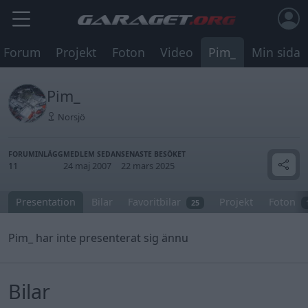
Forum
Projekt
Foton
Video
Pim_
Min sida
Pim_
Norsjö
FORUMINLÄGG
MEDLEM SEDAN
SENASTE BESÖKET
11
24 maj 2007
22 mars 2025
Presentation
Bilar
Favoritbilar
Projekt
Foton
25
Pim_ har inte presenterat sig ännu
Bilar