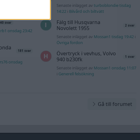
4m torsdag 19:51
i
Senaste inlägget av
turboblondie tisdag
14:22
i
Bilvård och biltvätt
Fälg till Husqvarna
40 svar
2 svar
Novolett 1955
rb1 onsdag 23:42
Senaste inlägget av
Mossan1 tisdag 19:42
i
Övriga fordon
Honda
181 svar
Övertryck i vevhus, Volvo
1 svar
940 b230fk
rs76 onsdag
Senaste inlägget av
Mossan1 onsdag 11:07
i
Generell felsökning
Gå till forumet