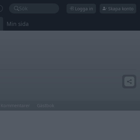
Sök
Logga in
Skapa konto
Min sida
Kommentarer
Gästbok