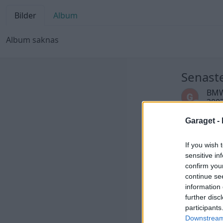
Bilder
Album
Album saknas
Senast
BMW
2007
höge
Garaget -
Senas
seku
If you wish 
Jag 
sensitive in
av h
confirm you
Senas
continue se
minu
information 
further disc
ID 4
participants
Senas
Downstream 