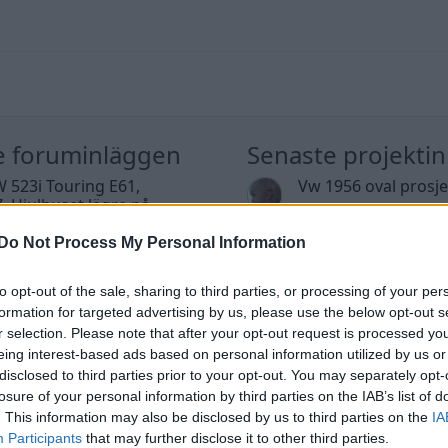
e foruminläggen
Senaste projekti
 523i Touring E61,
Vw 1956 oval prosje
. Hjulhuset lägre på
Senaste inlägget av
jarle
r sida.
sedan
i
Projekt
Do Not Process My Personal Information
te inlägget av
gabrieljsson för 38
Puttelitens projekt 
nder sedan
i
Generell felsökning
S2 Avant. Back to ba
to opt-out of the sale, sharing to third parties, or processing of your per
tror att folk köper bil
garagefix.
formation for targeted advertising by us, please use the below opt-out s
39 svar
elt fel anledning.
Senaste inlägget av
Putte
r selection. Please note that after your opt-out request is processed y
te inlägget av
elektronikfreak för 40
i
Projekt
eing interest-based ads based on personal information utilized by us or
ter sedan
i
Allmänt
disclosed to third parties prior to your opt-out. You may separately opt-
Volkswagen Golf M
losure of your personal information by third parties on the IAB’s list of
 vs EX 40 ?
4motion OEM++ me
6 svar
. This information may also be disclosed by us to third parties on the
IA
inspiration.
te inlägget av
The-GOAT för 44
Participants
that may further disclose it to other third parties.