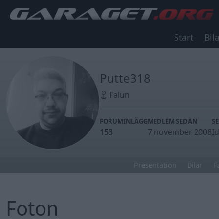
Start
Bila
Putte318
Falun
FORUMINLÄGG
MEDLEM SEDAN
S
153
7 november 2008
I
Presentation
Bilar
F
Foton