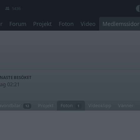
5436
r
Forum
Projekt
Foton
Video
Medlemssidor
ENASTE BESÖKET
dag 02:21
avoritbilar
Projekt
Foton
Videoklipp
Vänner
12
1