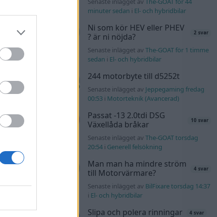
n_Identity fredag
Senaste inlägget av
The-GOAT för 44
minuter sedan
i
El- och hybridbilar
äddas
Ni som kör HEV eller PHEV
122 svar
2 svar
sökes)
? är ni nöjda?
s torsdag 23:25
i
Senaste inlägget av
The-GOAT för 1 timme
sedan
i
El- och hybridbilar
lock
244 motorbyte till d5252t
551 svar
Senaste inlägget av
Jeppegaming fredag
er69 torsdag
00:53
i
Motorteknik (Avancerad)
Passat -13 2.0tdi DSG
10 svar
l?!
Växellåda bråkar
57 svar
olvo142 torsdag
Senaste inlägget av
The-GOAT torsdag
20:54
i
Generell felsökning
s t1
Man man ha mindre ström
2559 svar
4 svar
till Motorvärmare?
nuggels torsdag
Senaste inlägget av
BilFixare torsdag 14:37
i
El- och hybridbilar
Slipa och polera rinningar
137 svar
4 svar