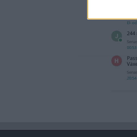
For
Senas
El- o
244 
Senas
00:53
Pass
Växe
Senas
20:54