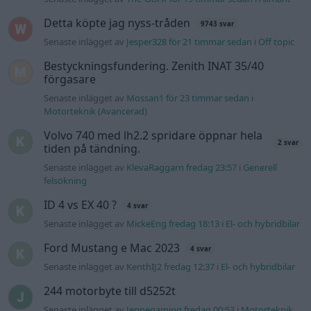
Detta köpte jag nyss-tråden
9743 svar
Senaste inlägget av
Jesper328 för 21 timmar sedan
i
Off topic
Bestyckningsfundering. Zenith INAT 35/40
förgasare
Senaste inlägget av
Mossan1 för 23 timmar sedan
i
Motorteknik (Avancerad)
Volvo 740 med lh2.2 spridare öppnar hela
2 svar
tiden på tändning.
Senaste inlägget av
KlevaRaggarn fredag 23:57
i
Generell
felsökning
ID 4 vs EX 40 ?
4 svar
Senaste inlägget av
MickeEng fredag 18:13
i
El- och hybridbilar
Ford Mustang e Mac 2023
4 svar
Senaste inlägget av
KenthIJ2 fredag 12:37
i
El- och hybridbilar
244 motorbyte till d5252t
Senaste inlägget av
Jeppegaming fredag 00:53
i
Motorteknik