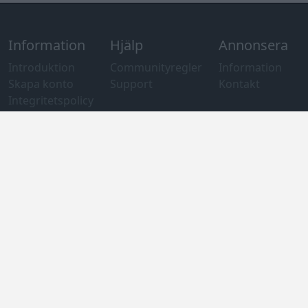
Information
Hjälp
Annonsera
Introduktion
Communityregler
Information
Skapa konto
Support
Kontakt
Integritetspolicy
och information
om användning
av cookies
Övrig
information
Övrigt
Tips och
förslag
Felanmälan
®
GARAGET
v13.2 Copyright © 2001-2026 Garaget Media AB