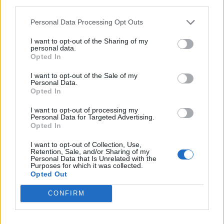
third parties.
Manta b som ska räddas (kaross eller
122 svar
delar sökes)
Personal Data Processing Opt Outs
Senaste inlägget av
Tyfors torsdag 23:25
i
Projekt
I want to opt-out of the Sharing of my
personal data.
Huggern goes big block with 427 ZL-1!
551 svar
Opted In
Senaste inlägget av
hugger69 torsdag 23:01
i
Projekt
I want to opt-out of the Sale of my
Camaro som bruksbil?!
Personal Data.
57 svar
Opted In
Senaste inlägget av
Ev_volvo142 torsdag 22:10
i
Projekt
I want to opt-out of processing my
Volkswagen split bus t1 1962
2559 svar
Personal Data for Targeted Advertising.
Opted In
Senaste inlägget av
Dr_snuggels torsdag 21:09
i
Projekt
Golf Mk2 16v Turbo
I want to opt-out of Collection, Use,
137 svar
Retention, Sale, and/or Sharing of my
Personal Data that Is Unrelated with the
Senaste inlägget av
16vt4m torsdag 19:51
i
Projekt
Purposes for which it was collected.
Opted Out
Volvo 245 ?Turbo?
40 svar
Senaste inlägget av
Marurb1 onsdag 23:42
i
Projekt
CONFIRM
Renovering av en Honda Civic Aerodeck
181 svar
VTi