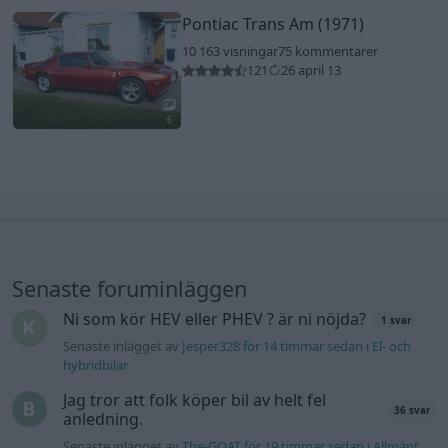
Pontiac Trans Am (1971)
10 163 visningar
75 kommentarer
121
26 april 13
6
Senaste foruminläggen
Ni som kör HEV eller PHEV ? är ni nöjda?
1 svar
Senaste inlägget av
Jesper328 för 14 timmar sedan
i
El- och
hybridbilar
Jag tror att folk köper bil av helt fel
36 svar
anledning.
Senaste inlägget av
The-GOAT för 19 timmar sedan
i
Allmänt