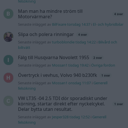
felsökning
Man man ha mindre ström till
4 svar
Motorvärmare?
Senaste inlägget av
BilFixare torsdag 14:37
i
El- och hybridbilar
Slipa och polera rinningar
4 svar
Senaste inlägget av
turboblondie tisdag 14:22
i
Bilvård och
biltvätt
Fälg till Husqvarna Novolett 1955
2 svar
Senaste inlägget av
Mossan1 tisdag 19:42
i
Övriga fordon
Övertryck i vevhus, Volvo 940 b230fk
1 svar
Senaste inlägget av
Mossan1 onsdag 11:07
i
Generell
felsökning
VW LT35 -04 2.5 TDI dör sporadiskt under
körning, startar direkt efter nyckelcykel.
1 svar
Delar bytta utan resultat.
Senaste inlägget av
Jesper328 tisdag 12:52
i
Generell
felsökning