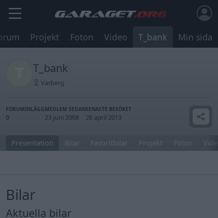
orum
Projekt
Foton
Video
T_bank
Min sida
T_bank
Varberg
FORUMINLÄGG
MEDLEM SEDAN
SENASTE BESÖKET
0
23 juni 2008
26 april 2013
Presentation
Bilar
Favoritbilar
Projekt
Foton
Vide
Bilar
Aktuella bilar