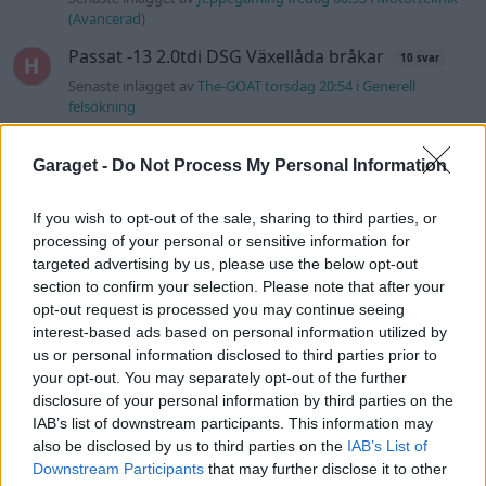
(Avancerad)
Passat -13 2.0tdi DSG Växellåda bråkar
10 svar
Senaste inlägget av
The-GOAT torsdag 20:54
i
Generell
felsökning
Man man ha mindre ström till
4 svar
Motorvärmare?
Garaget -
Do Not Process My Personal Information
Senaste inlägget av
BilFixare torsdag 14:37
i
El- och hybridbilar
If you wish to opt-out of the sale, sharing to third parties, or
Senaste projektinläggen
processing of your personal or sensitive information for
targeted advertising by us, please use the below opt-out
Vw 1956 oval prosjekt
12 svar
section to confirm your selection. Please note that after your
Senaste inlägget av
jarleb för 12 timmar sedan
i
Projekt
opt-out request is processed you may continue seeing
interest-based ads based on personal information utilized by
Puttelitens projekt Audi S2 Avant. Back
900 svar
to basic. + garagefix.
us or personal information disclosed to third parties prior to
your opt-out. You may separately opt-out of the further
Senaste inlägget av
Putteliten fredag 22:10
i
Projekt
disclosure of your personal information by third parties on the
Volkswagen Golf MK4 v6 4motion OEM++
IAB’s list of downstream participants. This information may
14 svar
med JDM inspiration.
also be disclosed by us to third parties on the
IAB’s List of
Downstream Participants
that may further disclose it to other
Senaste inlägget av
Stol3n_Identity fredag 10:06
i
Projekt