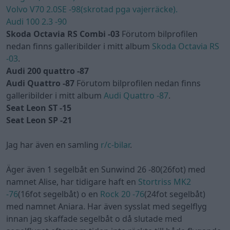
Volvo V70 2.0SE -98(skrotad pga vajerräcke).
Audi 100 2.3 -90
Skoda Octavia RS Combi -03
Förutom bilprofilen
nedan finns galleribilder i mitt album
Skoda Octavia RS
-03
.
Audi 200 quattro -87
Audi Quattro -87
Förutom bilprofilen nedan finns
galleribilder i mitt album
Audi Quattro -87
.
Seat Leon ST -15
Seat Leon SP -21
Jag har även en samling
r/c-bilar
.
Äger även 1 segelbåt en Sunwind 26 -80(26fot) med
namnet Alise, har tidigare haft en
Stortriss MK2
-76
(16fot segelbåt) o en
Rock 20 -76
(24fot segelbåt)
med namnet Aniara. Har även sysslat med segelflyg
innan jag skaffade segelbåt o då slutade med