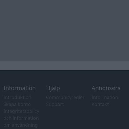
Information
Hjälp
Annonsera
Introduktion
Communityregler
Information
Skapa konto
Support
Kontakt
Integritetspolicy
och information
om användning
av cookies
Övrig
information
Övrigt
Tips och
förslag
Felanmälan
®
GARAGET
v13.2 Copyright © 2001-2026 Garaget Media AB