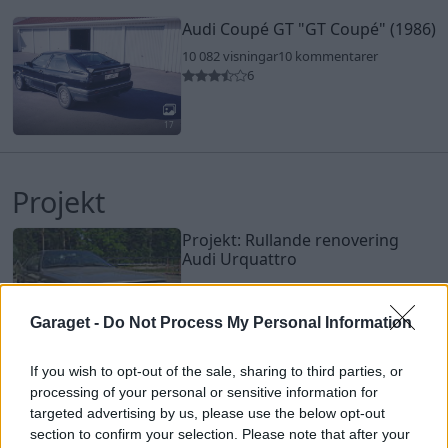
Audi Coupé GT
"GT Coupé"
(1986)
10 082 visningar
10 kommentarer
6
17
Projekt
Projekt: Rullande renovering
Audi Urquattro
Urquattro problemlösning o
uppsnyggning
Garaget -
Do Not Process My Personal Information
65
139
77 984 Visningar
Uppdaterad 2 augusti
If you wish to opt-out of the sale, sharing to third parties, or
processing of your personal or sensitive information for
targeted advertising by us, please use the below opt-out
section to confirm your selection. Please note that after your