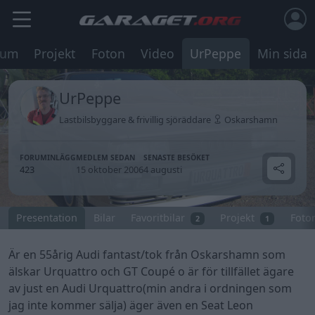
rum
Projekt
Foton
Video
UrPeppe
Min sida
UrPeppe
Lastbilsbyggare & frivillig sjöräddare
Oskarshamn
FORUMINLÄGG
MEDLEM SEDAN
SENASTE BESÖKET
423
15 oktober 2006
4 augusti
Presentation
Bilar
Favoritbilar
Projekt
Foto
2
1
Är en 55årig Audi fantast/tok från Oskarshamn som
älskar Urquattro och GT Coupé o är för tillfället ägare
av just en Audi Urquattro(min andra i ordningen som
jag inte kommer sälja) äger även en Seat Leon