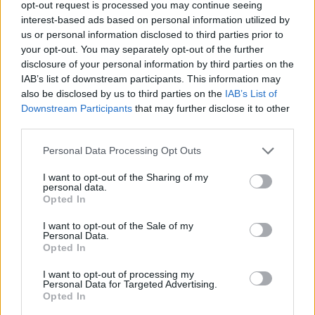
opt-out request is processed you may continue seeing
interest-based ads based on personal information utilized by
us or personal information disclosed to third parties prior to
Senaste foruminläggen
your opt-out. You may separately opt-out of the further
Bestyckningsfundering. Zenith INAT 35/40
disclosure of your personal information by third parties on the
förgasare
IAB’s list of downstream participants. This information may
also be disclosed by us to third parties on the
IAB’s List of
Senaste inlägget av
Mossan1 för 5 minuter sedan
i
Downstream Participants
that may further disclose it to other
Motorteknik (Avancerad)
third parties.
Detta köpte jag nyss-tråden
9740 svar
Personal Data Processing Opt Outs
Senaste inlägget av
Hybrid_ för 1 timme sedan
i
Off topic
I want to opt-out of the Sharing of my
Volvo 740 med lh2.2 spridare öppnar hela
personal data.
2 svar
tiden på tändning.
Opted In
Senaste inlägget av
KlevaRaggarn för 10 timmar sedan
i
Generell felsökning
I want to opt-out of the Sale of my
Personal Data.
Opted In
ID 4 vs EX 40 ?
4 svar
Senaste inlägget av
MickeEng för 15 timmar sedan
i
El- och
I want to opt-out of processing my
hybridbilar
Personal Data for Targeted Advertising.
Opted In
Jag tror att folk köper bil av helt fel
33 svar