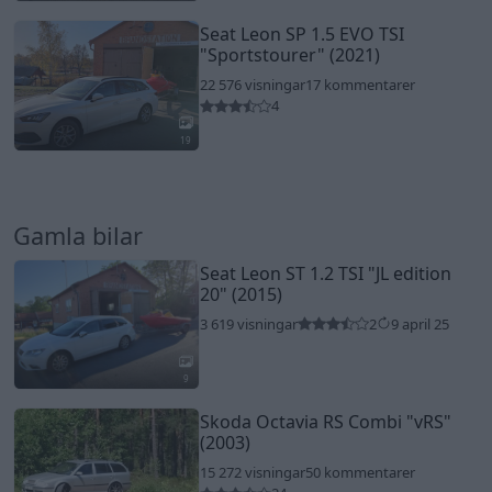
Seat Leon SP 1.5 EVO TSI
"Sportstourer"
(2021)
22 576 visningar
17 kommentarer
4
19
Gamla bilar
Seat Leon ST 1.2 TSI
"JL edition
20"
(2015)
3 619 visningar
2
9 april 25
9
Skoda Octavia RS Combi
"vRS"
(2003)
15 272 visningar
50 kommentarer