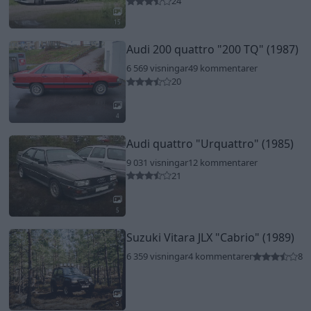
24
15
Audi 200 quattro
"200 TQ"
(1987)
6 569 visningar
49 kommentarer
20
4
Audi quattro
"Urquattro"
(1985)
9 031 visningar
12 kommentarer
21
5
Suzuki Vitara JLX
"Cabrio"
(1989)
6 359 visningar
4 kommentarer
8
5