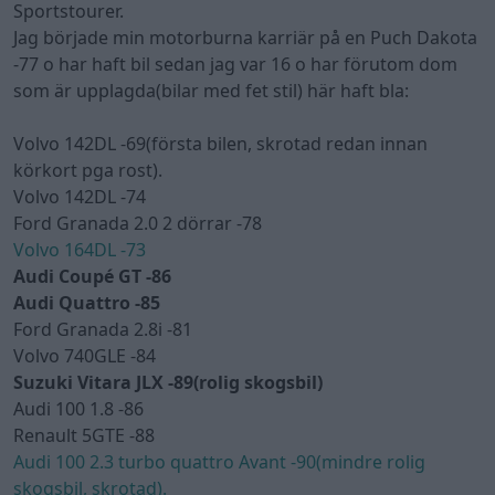
Sportstourer.
Jag började min motorburna karriär på en Puch Dakota
-77 o har haft bil sedan jag var 16 o har förutom dom
som är upplagda(bilar med fet stil) här haft bla:
Volvo 142DL -69(första bilen, skrotad redan innan
körkort pga rost).
Volvo 142DL -74
Ford Granada 2.0 2 dörrar -78
Volvo 164DL -73
Audi Coupé GT -86
Audi Quattro -85
Ford Granada 2.8i -81
Volvo 740GLE -84
Suzuki Vitara JLX -89(rolig skogsbil)
Audi 100 1.8 -86
Renault 5GTE -88
Audi 100 2.3 turbo quattro Avant -90(mindre rolig
skogsbil, skrotad).