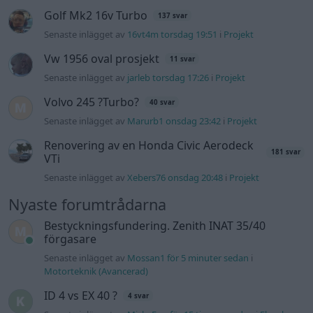
Golf Mk2 16v Turbo
137 svar
Senaste inlägget av
16vt4m torsdag 19:51
i
Projekt
Vw 1956 oval prosjekt
11 svar
Senaste inlägget av
jarleb torsdag 17:26
i
Projekt
Volvo 245 ?Turbo?
40 svar
Senaste inlägget av
Marurb1 onsdag 23:42
i
Projekt
Renovering av en Honda Civic Aerodeck
181 svar
VTi
Senaste inlägget av
Xebers76 onsdag 20:48
i
Projekt
Nyaste forumtrådarna
Bestyckningsfundering. Zenith INAT 35/40
förgasare
Senaste inlägget av
Mossan1 för 5 minuter sedan
i
Motorteknik (Avancerad)
ID 4 vs EX 40 ?
4 svar