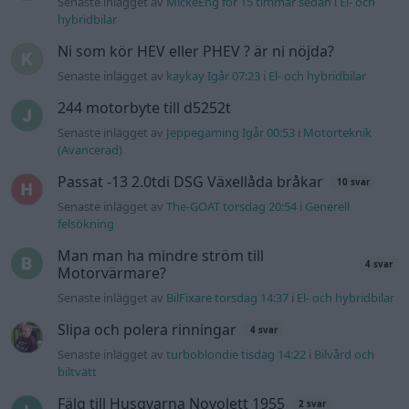
Senaste inlägget av
MickeEng för 15 timmar sedan
i
El- och
hybridbilar
Ni som kör HEV eller PHEV ? är ni nöjda?
Senaste inlägget av
kaykay Igår 07:23
i
El- och hybridbilar
244 motorbyte till d5252t
Senaste inlägget av
Jeppegaming Igår 00:53
i
Motorteknik
(Avancerad)
Passat -13 2.0tdi DSG Växellåda bråkar
10 svar
Senaste inlägget av
The-GOAT torsdag 20:54
i
Generell
felsökning
Man man ha mindre ström till
4 svar
Motorvärmare?
Senaste inlägget av
BilFixare torsdag 14:37
i
El- och hybridbilar
Slipa och polera rinningar
4 svar
Senaste inlägget av
turboblondie tisdag 14:22
i
Bilvård och
biltvätt
Fälg till Husqvarna Novolett 1955
2 svar