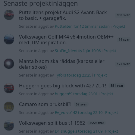
Senaste projektinläggen
Puttelitens projekt Audi S2 Avant. Back
900 svar
to basic. + garagefix.
Senaste inlägget av
Putteliten för 12 timmar sedan
i
Projekt
Volkswagen Golf MK4 v6 4motion OEM++
14 svar
med JDM inspiration.
Senaste inlägget av
Stol3n_Identity Igår 10:06
i
Projekt
Manta b som ska räddas (kaross eller
122 svar
delar sökes)
Senaste inlägget av
Tyfors torsdag 23:25
i
Projekt
Huggern goes big block with 427 ZL-1!
551 svar
Senaste inlägget av
hugger69 torsdag 23:01
i
Projekt
Camaro som bruksbil?!
57 svar
Senaste inlägget av
Ev_volvo142 torsdag 22:10
i
Projekt
Volkswagen split bus t1 1962
2559 svar
Senaste inlägget av
Dr_snuggels torsdag 21:09
i
Projekt