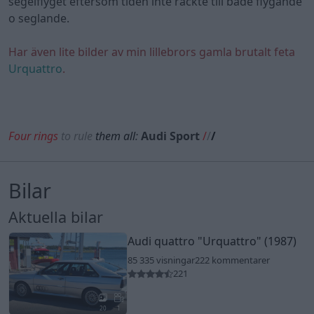
segelflyget eftersom tiden inte räckte till både flygande
o seglande.
Har även lite bilder av min lillebrors gamla brutalt feta
Urquattro
.
Four rings
to rule
them all
:
Audi Sport
/
/
/
Bilar
Aktuella bilar
Audi quattro
"Urquattro"
(1987)
85 335 visningar
222 kommentarer
221
20
1