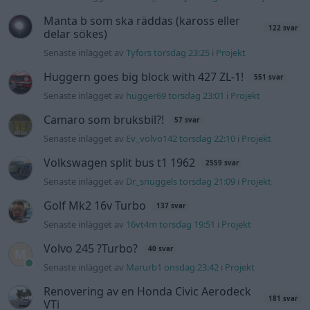
Golf Mk2 16v Turbo
137 svar
Senaste inlägget av
16vt4m torsdag 19:51
i
Projekt
Volvo 245 ?Turbo?
40 svar
Senaste inlägget av
Marurb1 onsdag 23:42
i
Projekt
Renovering av en Honda Civic Aerodeck
181 svar
VTi
Senaste inlägget av
Xebers76 onsdag 20:48
i
Projekt
Nyaste forumtrådarna
Bestyckningsfundering. Zenith INAT 35/40
förgasare
Senaste inlägget av
Mossan1 för 22 timmar sedan
i
Motorteknik (Avancerad)
ID 4 vs EX 40 ?
4 svar
Senaste inlägget av
MickeEng fredag 18:13
i
El- och hybridbilar
Ni som kör HEV eller PHEV ? är ni nöjda?
1 svar