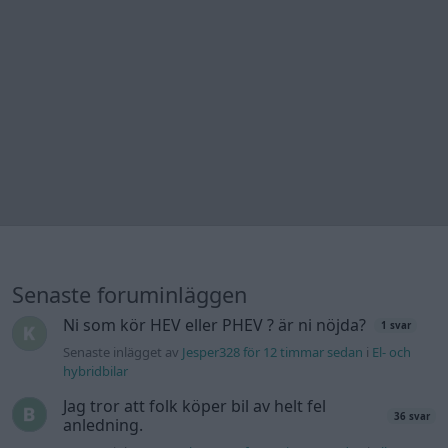
Senaste foruminläggen
Ni som kör HEV eller PHEV ? är ni nöjda?
1 svar
Senaste inlägget av
Jesper328 för 12 timmar sedan
i
El- och
hybridbilar
Jag tror att folk köper bil av helt fel
36 svar
anledning.
Senaste inlägget av
The-GOAT för 18 timmar sedan
i
Allmänt
Detta köpte jag nyss-tråden
9743 svar
Senaste inlägget av
Jesper328 för 20 timmar sedan
i
Off topic
Bestyckningsfundering. Zenith INAT 35/40
förgasare
Senaste inlägget av
Mossan1 för 22 timmar sedan
i
Motorteknik (Avancerad)
Volvo 740 med lh2.2 spridare öppnar hela
2 svar
tiden på tändning.
Senaste inlägget av
KlevaRaggarn fredag 23:57
i
Generell
felsökning