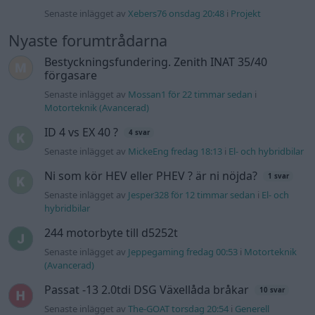
Senaste inlägget av
Jesper328 för 12 timmar sedan
i
El- och
hybridbilar
244 motorbyte till d5252t
Senaste inlägget av
Jeppegaming fredag 00:53
i
Motorteknik
(Avancerad)
Passat -13 2.0tdi DSG Växellåda bråkar
10 svar
Senaste inlägget av
The-GOAT torsdag 20:54
i
Generell
felsökning
Man man ha mindre ström till
4 svar
Motorvärmare?
Senaste inlägget av
BilFixare torsdag 14:37
i
El- och hybridbilar
Slipa och polera rinningar
4 svar
Senaste inlägget av
turboblondie tisdag 14:22
i
Bilvård och
biltvätt
Fälg till Husqvarna Novolett 1955
2 svar
Senaste inlägget av
Mossan1 tisdag 19:42
i
Övriga fordon
Övertryck i vevhus, Volvo 940 b230fk
1 svar