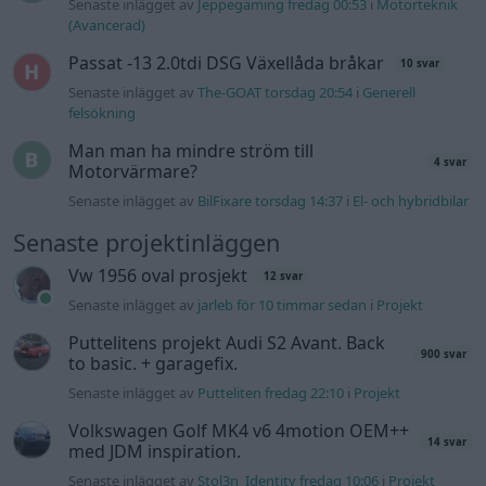
Senaste inlägget av
jarleb för 10 timmar sedan
i
Projekt
Puttelitens projekt Audi S2 Avant. Back
900 svar
to basic. + garagefix.
Senaste inlägget av
Putteliten fredag 22:10
i
Projekt
Volkswagen Golf MK4 v6 4motion OEM++
14 svar
med JDM inspiration.
Senaste inlägget av
Stol3n_Identity fredag 10:06
i
Projekt
Manta b som ska räddas (kaross eller
122 svar
delar sökes)
Senaste inlägget av
Tyfors torsdag 23:25
i
Projekt
Huggern goes big block with 427 ZL-1!
551 svar
Senaste inlägget av
hugger69 torsdag 23:01
i
Projekt
Camaro som bruksbil?!
57 svar
Senaste inlägget av
Ev_volvo142 torsdag 22:10
i
Projekt
Volkswagen split bus t1 1962
2559 svar
Senaste inlägget av
Dr_snuggels torsdag 21:09
i
Projekt