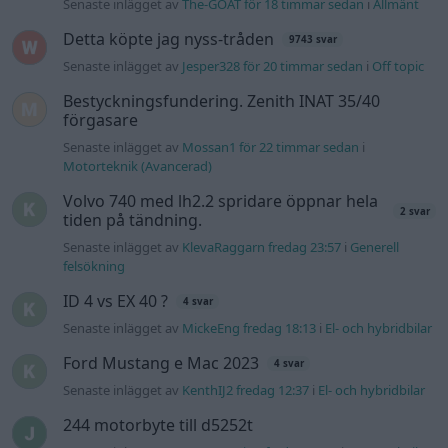
ID 4 vs EX 40 ?
4 svar
Senaste inlägget av
MickeEng fredag 18:13
i
El- och hybridbilar
Ford Mustang e Mac 2023
4 svar
Senaste inlägget av
KenthIJ2 fredag 12:37
i
El- och hybridbilar
244 motorbyte till d5252t
Senaste inlägget av
Jeppegaming fredag 00:53
i
Motorteknik
(Avancerad)
Passat -13 2.0tdi DSG Växellåda bråkar
10 svar
Senaste inlägget av
The-GOAT torsdag 20:54
i
Generell
felsökning
Man man ha mindre ström till
4 svar
Motorvärmare?
Senaste inlägget av
BilFixare torsdag 14:37
i
El- och hybridbilar
Senaste projektinläggen
Vw 1956 oval prosjekt
12 svar