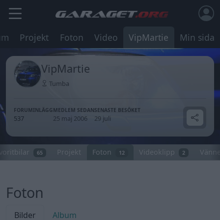
um
Projekt
Foton
Video
VipMartie
Min sida
VipMartie
Tumba
FORUMINLÄGG
MEDLEM SEDAN
SENASTE BESÖKET
537
25 maj 2006
29 juli
voritbilar
Projekt
Foton
Videoklipp
Vänne
65
12
2
Foton
Bilder
Album