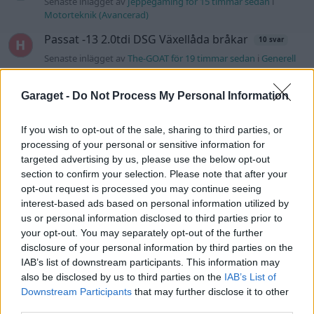
Senaste inlägget av
Jeppegaming för 15 timmar sedan
i
Motorteknik (Avancerad)
Passat -13 2.0tdi DSG Växellåda bråkar
10 svar
Senaste inlägget av
The-GOAT för 19 timmar sedan
i
Generell
felsökning
Man man ha mindre ström till
Garaget -
Do Not Process My Personal Information
4 svar
Motorvärmare?
Senaste inlägget av
BilFixare Igår 14:37
i
El- och hybridbilar
If you wish to opt-out of the sale, sharing to third parties, or
processing of your personal or sensitive information for
Inget bromstryck efter byte av bromsok
targeted advertising by us, please use the below opt-out
6 svar
(Golf V 1.6)
section to confirm your selection. Please note that after your
Senaste inlägget av
jaka54 Igår 09:48
i
Chassi, bromsar,
opt-out request is processed you may continue seeing
transmission och däck
interest-based ads based on personal information utilized by
us or personal information disclosed to third parties prior to
Kia Ceed 2017 batteritorsk med jämna
46 svar
your opt-out. You may separately opt-out of the further
mellanrum. Varför?
disclosure of your personal information by third parties on the
Senaste inlägget av
Ansan onsdag 15:29
i
Generell felsökning
IAB’s list of downstream participants. This information may
also be disclosed by us to third parties on the
IAB’s List of
Övertryck i vevhus, Volvo 940 b230fk
1 svar
Downstream Participants
that may further disclose it to other
Senaste inlägget av
Mossan1 onsdag 11:07
i
Generell
third parties.
felsökning