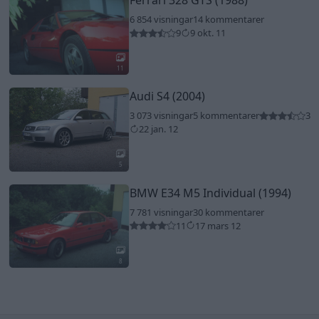
Ferrari 328 GTS (1988)
6 854 visningar
14 kommentarer
9
9 okt. 11
11
Audi S4 (2004)
3 073 visningar
5 kommentarer
3
22 jan. 12
5
BMW E34 M5 Individual (1994)
7 781 visningar
30 kommentarer
11
17 mars 12
8