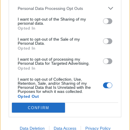
Personal Data Processing Opt Outs
Senaste projektinläggen
Volkswagen Golf MK4 v6 4motion OEM++
I want to opt-out of the Sharing of my
14 svar
personal data.
med JDM inspiration.
Opted In
Senaste inlägget av
Stol3n_Identity för 6 timmar sedan
i
Projekt
I want to opt-out of the Sale of my
Personal Data.
Ni som kör HEV eller PHEV ? är ni nöjda?
Opted In
Senaste inlägget av
kaykay för 8 timmar sedan
i
Projekt
I want to opt-out of processing my
Personal Data for Targeted Advertising.
Manta b som ska räddas (kaross eller
Opted In
122 svar
delar sökes)
Senaste inlägget av
Tyfors för 16 timmar sedan
i
Projekt
I want to opt-out of Collection, Use,
Retention, Sale, and/or Sharing of my
Personal Data that Is Unrelated with the
Huggern goes big block with 427 ZL-1!
551 svar
Purposes for which it was collected.
Opted Out
Senaste inlägget av
hugger69 för 17 timmar sedan
i
Projekt
Camaro som bruksbil?!
CONFIRM
57 svar
Senaste inlägget av
Ev_volvo142 för 18 timmar sedan
i
Projekt
Volkswagen split bus t1 1962
2559 svar
Data Deletion
Data Access
Privacy Policy