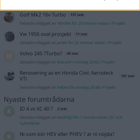
Senaste inlägget av
Dr_snuggels för 19 timmar sedan
i
Projekt
Golf Mk2 16v Turbo
137 svar
Senaste inlägget av
16vt4m för 20 timmar sedan
i
Projekt
Vw 1956 oval prosjekt
11 svar
Senaste inlägget av
jarleb för 22 timmar sedan
i
Projekt
Volvo 245 ?Turbo?
40 svar
Senaste inlägget av
Marurb1 onsdag 23:42
i
Projekt
Renovering av en Honda Civic Aerodeck
181 svar
VTi
Senaste inlägget av
Xebers76 onsdag 20:48
i
Projekt
Nyaste forumtrådarna
ID 4 vs XC 40 ?
2 svar
Senaste inlägget av
KenthIJ2 för 1 timme sedan
i
El- och
hybridbilar
Ni som kör HEV eller PHEV ? är ni nöjda?