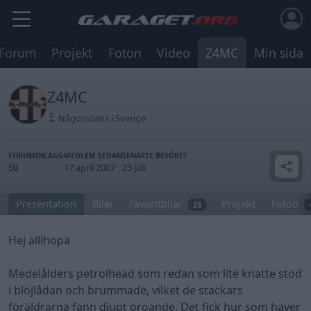
Forum
Projekt
Foton
Video
Z4MC
Min sida
Z4MC
Någonstans i Sverige
FORUMINLÄGG
MEDLEM SEDAN
SENASTE BESÖKET
50
17 april 2007
23 juli
Presentation
Bilar
Favoritbilar
Projekt
Foton
23
Hej allihopa
Medelålders petrolhead som redan som lite knatte stod
i blöjlådan och brummade, vilket de stackars
föräldrarna fann djupt oroande. Det fick hur som haver