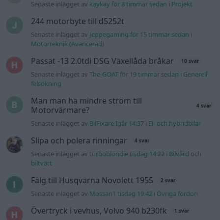
Senaste inlägget av
kaykay för 8 timmar sedan
i
Projekt
244 motorbyte till d5252t
Senaste inlägget av
Jeppegaming för 15 timmar sedan
i
Motorteknik (Avancerad)
Passat -13 2.0tdi DSG Växellåda bråkar
10 svar
Senaste inlägget av
The-GOAT för 19 timmar sedan
i
Generell
felsökning
Man man ha mindre ström till
4 svar
Motorvärmare?
Senaste inlägget av
BilFixare Igår 14:37
i
El- och hybridbilar
Slipa och polera rinningar
4 svar
Senaste inlägget av
turboblondie tisdag 14:22
i
Bilvård och
biltvätt
Fälg till Husqvarna Novolett 1955
2 svar
Senaste inlägget av
Mossan1 tisdag 19:42
i
Övriga fordon
Övertryck i vevhus, Volvo 940 b230fk
1 svar