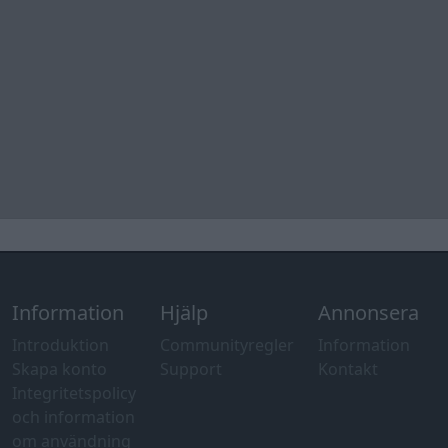
Information
Hjälp
Annonsera
Introduktion
Communityregler
Information
Skapa konto
Support
Kontakt
Integritetspolicy
och information
om användning