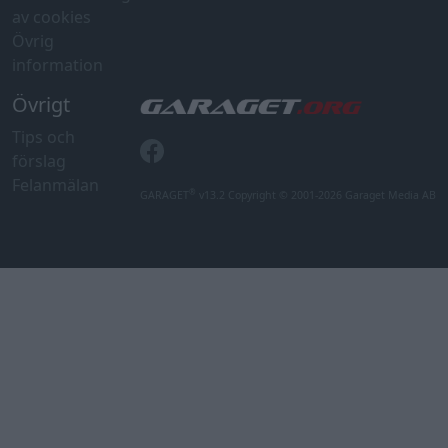
av cookies
Övrig
information
Övrigt
Tips och
förslag
Felanmälan
®
GARAGET
v13.2 Copyright © 2001-2026 Garaget Media AB