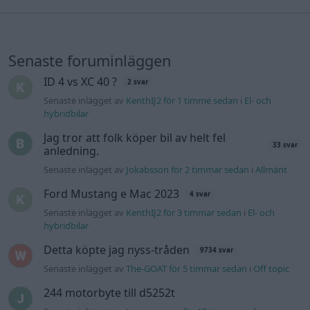
Senaste foruminläggen
ID 4 vs XC 40 ?
2 svar
Senaste inlägget av
KenthIJ2 för 1 timme sedan
i
El- och
hybridbilar
Jag tror att folk köper bil av helt fel
33 svar
anledning.
Senaste inlägget av
Jokabsson för 2 timmar sedan
i
Allmänt
Ford Mustang e Mac 2023
4 svar
Senaste inlägget av
KenthIJ2 för 3 timmar sedan
i
El- och
hybridbilar
Detta köpte jag nyss-tråden
9734 svar
Senaste inlägget av
The-GOAT för 5 timmar sedan
i
Off topic
244 motorbyte till d5252t