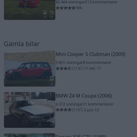
82 464 visningar
513 kommentarer
586
20
10
Gamla bilar
Mini Cooper S Clubman (2009)
5 851 visningar
8 kommentarer
13
17 okt. 11
8
BMW Z4 M Coupe (2006)
6 372 visningar
21 kommentarer
13
2 juni 13
13