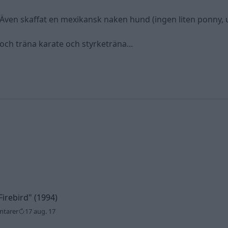
. Även skaffat en mexikansk naken hund (ingen liten ponny, u
 och träna karate och styrketräna...
Firebird"
(1994)
ntarer
17 aug. 17