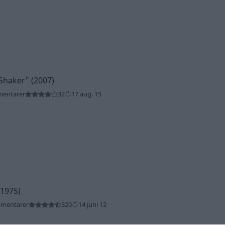
Shaker"
(2007)
mentarer
32
17 aug. 15
(1975)
mmentarer
320
14 juni 12