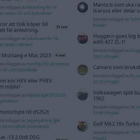
Manta b som ska r
te inlägget av
MickeEng för 14
(kaross eller delar 
ar sedan
i
El- och hybridbilar
Senaste inlägget av
Tyfor
tror att folk köper bil
Projekt
33 svar
elt fel anledning.
Huggern goes big b
te inlägget av
Jokabsson för 19
with 427 ZL-1!
ar sedan
i
Allmänt
Senaste inlägget av
hugg
d Mustang e Mac 2023
23:01
i
Projekt
4 svar
te inlägget av
KenthIJ2 för 20 timmar
Camaro som bruksbi
n
i
El- och hybridbilar
Senaste inlägget av
Ev_v
om kör HEV eller PHEV
22:10
i
Projekt
 ni nöjda?
Volkswagen split bu
te inlägget av
kaykay Igår 07:23
i
El-
1962
ybridbilar
Senaste inlägget av
Dr_s
motorbyte till d5252t
21:09
i
Projekt
te inlägget av
Jeppegaming Igår
Golf Mk2 16v Turbo
i
Motorteknik (Avancerad)
Senaste inlägget av
16vt
at -13 2.0tdi DSG
Projekt