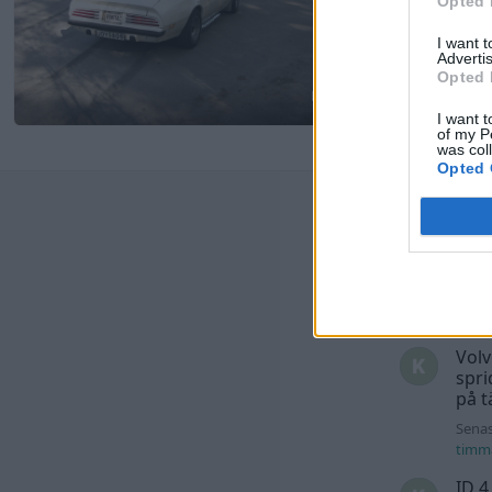
Opted 
I want 
Advertis
Opted 
3
I want t
of my P
was col
Opted 
Senast
Dett
trå
Senas
seda
Volv
spri
på t
Senas
timm
ID 4