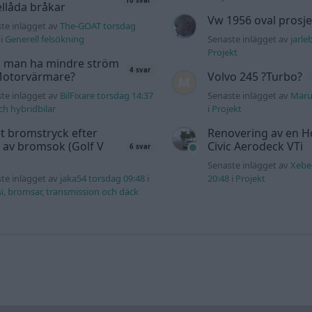
10 svar
llåda bråkar
Vw 1956 oval prosje
te inlägget av
The-GOAT torsdag
i
Generell felsökning
Senaste inlägget av
jarle
Projekt
 man ha mindre ström
4 svar
 Motorvärmare?
Volvo 245 ?Turbo?
te inlägget av
BilFixare torsdag 14:37
Senaste inlägget av
Maru
och hybridbilar
i
Projekt
t bromstryck efter
Renovering av en 
 av bromsok (Golf V
Civic Aerodeck VTi
6 svar
Senaste inlägget av
Xebe
te inlägget av
jaka54 torsdag 09:48
i
20:48
i
Projekt
i, bromsar, transmission och däck