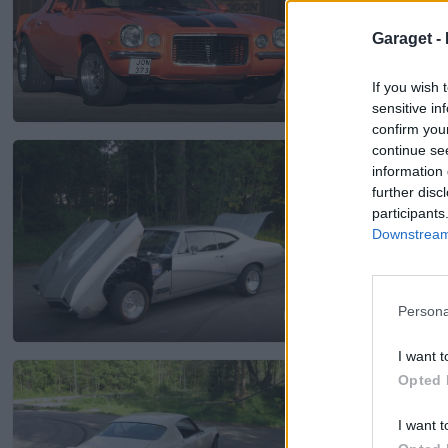
Garaget -
If you wish 
sensitive in
20
confirm you
Buick GS 400
"Skyl
continue se
information 
25 986 visningar
130 ko
further disc
participants
Downstream 
Persona
20
I want t
Pontiac Firebird
"E
Opted 
4 752 visningar
22 komm
I want t