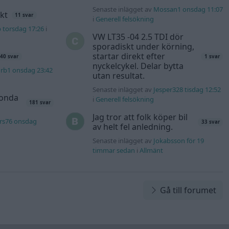
Senaste inlägget av
Mossan1 onsdag 11:07
kt
11 svar
i
Generell felsökning
b torsdag 17:26
i
VW LT35 -04 2.5 TDI dör
sporadiskt under körning,
startar direkt efter
40 svar
1 svar
nyckelcykel. Delar bytta
rb1 onsdag 23:42
utan resultat.
Senaste inlägget av
Jesper328 tisdag 12:52
Honda
i
Generell felsökning
181 svar
Jag tror att folk köper bil
rs76 onsdag
33 svar
av helt fel anledning.
Senaste inlägget av
Jokabsson för 19
timmar sedan
i
Allmänt
Gå till forumet