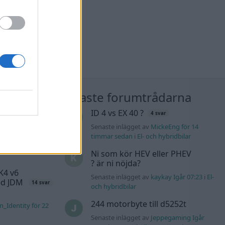
nläggen
Nyaste forumtrådarna
Audi
ID 4 vs EX 40 ?
4 svar
sic. +
900 svar
Senaste inlägget av
MickeEng för 14
timmar sedan
i
El- och hybridbilar
liten för 10
Ni som kör HEV eller PHEV
? är ni nöjda?
K4 v6
Senaste inlägget av
kaykay Igår 07:23
i
El-
d JDM
14 svar
och hybridbilar
244 motorbyte till d5252t
n_Identity för 22
Senaste inlägget av
Jeppegaming Igår