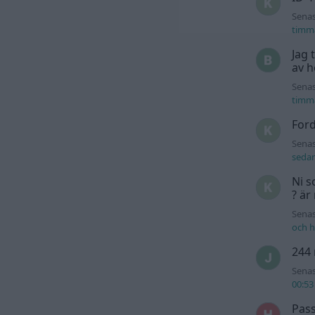
Senas
timm
Jag 
av h
Senas
timm
For
Senas
seda
Ni s
? är
Senas
och h
244 
Senas
00:53
Pass