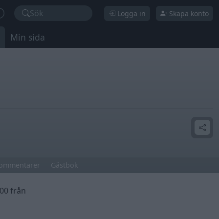
Sök
Logga in
Skapa konto
Min sida
ommentarer
Gästbok
400 från