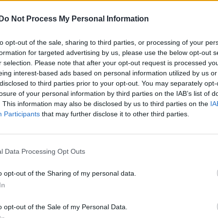
Do Not Process My Personal Information
to opt-out of the sale, sharing to third parties, or processing of your per
formation for targeted advertising by us, please use the below opt-out s
r selection. Please note that after your opt-out request is processed y
ark"
(1968)
eing interest-based ads based on personal information utilized by us or
disclosed to third parties prior to your opt-out. You may separately opt-
mmentarer
98
6 sept. 10
losure of your personal information by third parties on the IAB’s list of
. This information may also be disclosed by us to third parties on the
IA
Participants
that may further disclose it to other third parties.
l Data Processing Opt Outs
o opt-out of the Sharing of my personal data.
sprit"
(1974)
In
entarer
6
18 maj 10
o opt-out of the Sale of my Personal Data.