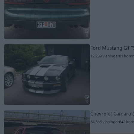
9
Ford Mustang GT
"
12 239 visningar
81 kom
10
Chevrolet Camaro 
54 585 visningar
642 ko