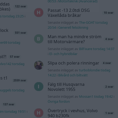
00:53
i
Motorteknik (Avancerad)
äddas
122 svar
sökes)
Passat -13 2.0tdi DSG
10 svar
Växellåda bråkar
s torsdag 23:25
i
Senaste inlägget av
The-GOAT torsdag
20:54
i
Generell felsökning
lock
551 svar
Man man ha mindre ström
4 svar
till Motorvärmare?
er69 torsdag
Senaste inlägget av
BilFixare torsdag 14:37
i
El- och hybridbilar
l?!
57 svar
Slipa och polera rinningar
olvo142 torsdag
4 svar
Senaste inlägget av
turboblondie tisdag
14:22
i
Bilvård och biltvätt
s t1
2559 svar
Fälg till Husqvarna
2 svar
Novolett 1955
nuggels torsdag
Senaste inlägget av
Mossan1 tisdag 19:42
i
Övriga fordon
137 svar
Övertryck i vevhus, Volvo
4m torsdag 19:51
i
1 svar
940 b230fk