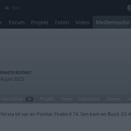
7026
r
Forum
Projekt
Foton
Video
Medlemssidor
SENASTE BESÖKET
24 juni 2025
Favoritbilar
Projekt
Foton
Videoklipp
Vänner
K
21
Min första bil var en Pontiac Firebird 74. Sen kom en Buick GS 