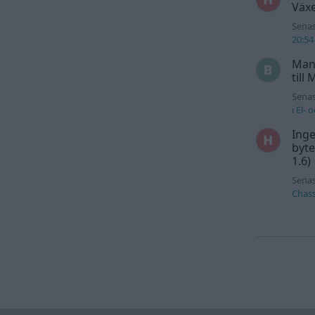
Växe
Senas
20:54
Man
till
Senas
i
El- 
Inge
byte
1.6)
Senas
Chass