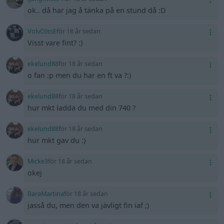
ok.. då har jag å tänka på en stund då :D
VolvOIssE
för 18 år sedan
Visst vare fint? :)
ekelund88
för 18 år sedan
o fan :p men du har en ft va ?:)
ekelund88
för 18 år sedan
hur mkt ladda du med din 740 ?
ekelund88
för 18 år sedan
hur mkt gav du :)
Micke3
för 18 år sedan
okej
BaraMartina
för 18 år sedan
jasså du, men den va jävligt fin iaf ;)