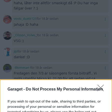
haha, låter inte alltför smaskigt då :P Du har inga
fälgar över ? :)
vovlo_duett121
för 18 år sedan
Jahaja :D haha
_Olsson_Volvo_
för 18 år sedan
VSG :)
jip
för 18 år sedan
danke! :D
-Blomman-
för 18 år sedan
Fredagen den 7/3 är säsongens första bilträff.. Vi
möts utanför Micro kl. 21.00 för att sedan vid ca
22.30 tiden köra i samlad trupp genom stan och sen
tillbaka till micro. Mer info finns på forumet. Sprid
Garaget -
Do Not Process My Personal Information
vidare till vänner och bekanta så det blir en lyckad
träff, med många bilar och mycket folk.. Länk till
If you wish to opt-out of the sale, sharing to third parties, or
forumet:
http://www.garaget.org/forum/viewtopic. …
processing of your personal or sensitive information for
09&p=1
targeted advertising by us, please use the below opt-out