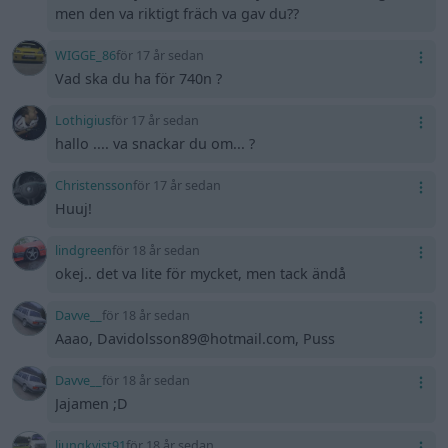
men den va riktigt fräch va gav du??
WIGGE_86
för 17 år sedan
Vad ska du ha för 740n ?
Lothigius
för 17 år sedan
hallo .... va snackar du om... ?
Christensson
för 17 år sedan
Huuj!
lindgreen
för 18 år sedan
okej.. det va lite för mycket, men tack ändå
Davve__
för 18 år sedan
Aaao, Davidolsson89@hotmail.com, Puss
Davve__
för 18 år sedan
Jajamen ;D
ljungkvist91
för 18 år sedan