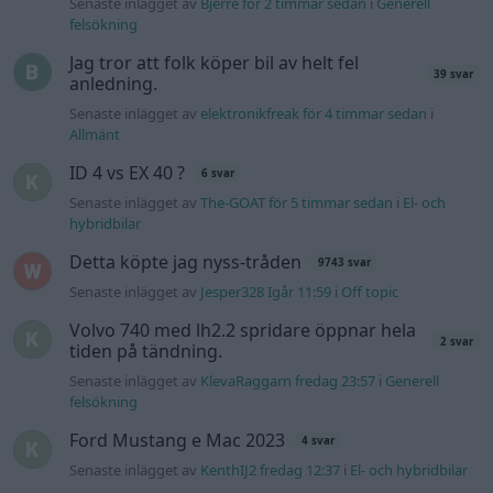
Volvo 740 med lh2.2 spridare öppnar hela
2 svar
tiden på tändning.
Senaste inlägget av
KlevaRaggarn fredag 23:57
i
Generell
felsökning
Ford Mustang e Mac 2023
4 svar
Senaste inlägget av
KenthIJ2 fredag 12:37
i
El- och hybridbilar
244 motorbyte till d5252t
Senaste inlägget av
Jeppegaming fredag 00:53
i
Motorteknik
(Avancerad)
Passat -13 2.0tdi DSG Växellåda bråkar
10 svar
Senaste inlägget av
The-GOAT torsdag 20:54
i
Generell
felsökning
Senaste projektinläggen
Volvo Amazon 1965
85 svar
Senaste inlägget av
tomhjort för 43 minuter sedan
i
Projekt
A90 Supra
387 svar