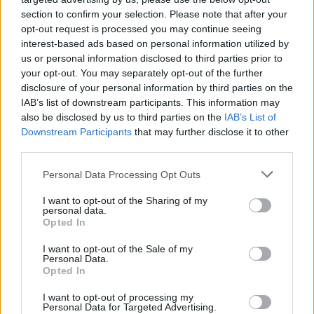
section to confirm your selection. Please note that after your
smok390
för 19 år sedan
opt-out request is processed you may continue seeing
hehe okey du tänker så:)
interest-based ads based on personal information utilized by
us or personal information disclosed to third parties prior to
smok390
för 19 år sedan
your opt-out. You may separately opt-out of the further
varför de va ett dåligt köp:P
disclosure of your personal information by third parties on the
IAB’s list of downstream participants. This information may
davveman
för 19 år sedan
also be disclosed by us to third parties on the
IAB’s List of
de är bra:D
Downstream Participants
that may further disclose it to other
third parties.
Personal Data Processing Opt Outs
I want to opt-out of the Sharing of my
personal data.
Opted In
I want to opt-out of the Sale of my
Senaste foruminläggen
Personal Data.
Opted In
Ni som kör HEV eller PHEV ? är ni nöjda?
3 svar
Senaste inlägget av
Mossan1 för 49 minuter sedan
i
El- och
I want to opt-out of processing my
Personal Data for Targeted Advertising.
hybridbilar