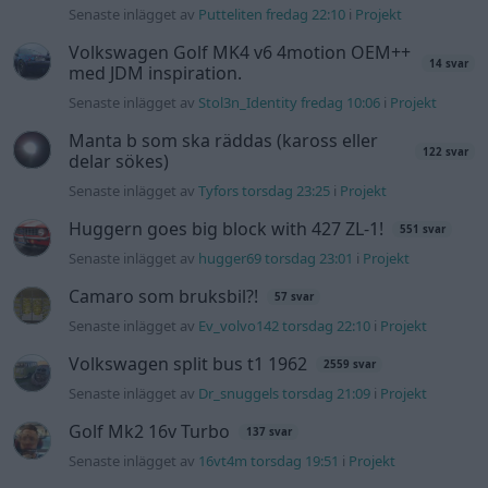
Senaste inlägget av
Ev_volvo142 torsdag 22:10
i
Projekt
Volkswagen split bus t1 1962
2559 svar
Senaste inlägget av
Dr_snuggels torsdag 21:09
i
Projekt
Golf Mk2 16v Turbo
137 svar
Senaste inlägget av
16vt4m torsdag 19:51
i
Projekt
Nyaste forumtrådarna
BMW 523i Touring E61, 2007. Hjulhuset
1 svar
lägre på höger sida.
Senaste inlägget av
Bjerre för 2 timmar sedan
i
Generell
felsökning
Bestyckningsfundering. Zenith INAT 35/40
2 svar
förgasare
Senaste inlägget av
Mossan1 för 1 timme sedan
i
Motorteknik
(Avancerad)
ID 4 vs EX 40 ?
6 svar
Senaste inlägget av
The-GOAT för 5 timmar sedan
i
El- och