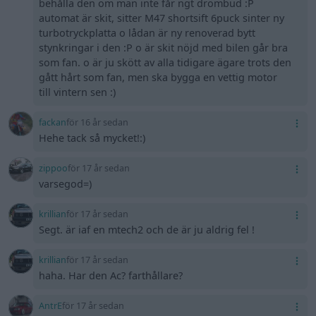
behålla den om man inte får ngt drömbud :P
automat är skit, sitter M47 shortsift 6puck sinter ny
turbotryckplatta o lådan är ny renoverad bytt
stynkringar i den :P o är skit nöjd med bilen går bra
som fan. o är ju skött av alla tidigare ägare trots den
gått hårt som fan, men ska bygga en vettig motor
till vintern sen :)
fackan
för 16 år sedan
Hehe tack så mycket!:)
zippoo
för 17 år sedan
varsegod=)
krillian
för 17 år sedan
Segt. är iaf en mtech2 och de är ju aldrig fel !
krillian
för 17 år sedan
haha. Har den Ac? farthållare?
AntrE
för 17 år sedan