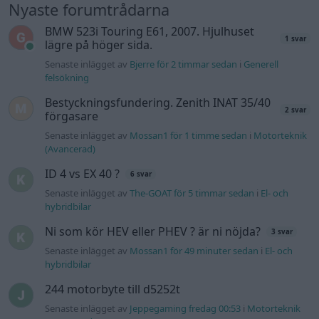
hybridbilar
Ni som kör HEV eller PHEV ? är ni nöjda?
3 svar
Senaste inlägget av
Mossan1 för 49 minuter sedan
i
El- och
hybridbilar
244 motorbyte till d5252t
Senaste inlägget av
Jeppegaming fredag 00:53
i
Motorteknik
(Avancerad)
Passat -13 2.0tdi DSG Växellåda bråkar
10 svar
Senaste inlägget av
The-GOAT torsdag 20:54
i
Generell
felsökning
Man man ha mindre ström till
4 svar
Motorvärmare?
Senaste inlägget av
BilFixare torsdag 14:37
i
El- och hybridbilar
Slipa och polera rinningar
4 svar
Senaste inlägget av
turboblondie tisdag 14:22
i
Bilvård och
biltvätt