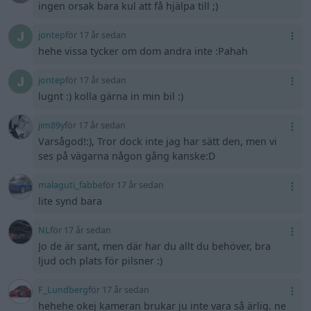
ingen orsak bara kul att få hjälpa till ;)
jontep
för 17 år sedan
hehe vissa tycker om dom andra inte :Pahah
jontep
för 17 år sedan
lugnt :) kolla gärna in min bil :)
jim89y
för 17 år sedan
Varsågod!:), Tror dock inte jag har sätt den, men vi
ses på vägarna någon gång kanske:D
malaguti_fabbe
för 17 år sedan
lite synd bara
NL
för 17 år sedan
Jo de är sant, men där har du allt du behöver, bra
ljud och plats för pilsner :)
F_Lundberg
för 17 år sedan
hehehe okej kameran brukar ju inte vara så ärlig. ne