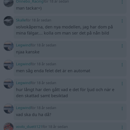
Onnebo_Racing
för 18 år sedan
man tackar=)
Skalle
för 18 år sedan
volvokåperna, den nya modellen, jag har dom på
mina fälgar.... kolla om man ser det på nån bild
Legwind
för 18 år sedan
njaa kanske
Legwind
för 18 år sedan
men såg enda felet det är en automat
Legwind
för 18 år sedan
hur långt har den gått vad e det för ljud och när e
den skattad samt besiktad
Legwind
för 18 år sedan
vad ska du ha då?
vovlo_duett121
för 18 år sedan