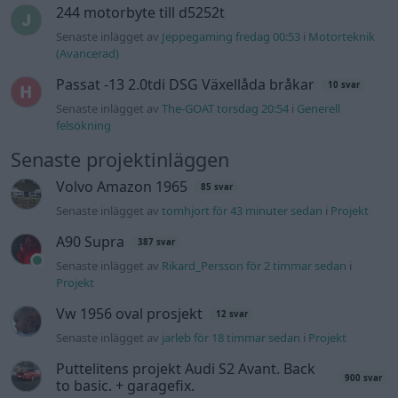
Senaste inlägget av
Rikard_Persson för 2 timmar sedan
i
Projekt
Vw 1956 oval prosjekt
12 svar
Senaste inlägget av
jarleb för 18 timmar sedan
i
Projekt
Puttelitens projekt Audi S2 Avant. Back
900 svar
to basic. + garagefix.
Senaste inlägget av
Putteliten fredag 22:10
i
Projekt
Volkswagen Golf MK4 v6 4motion OEM++
14 svar
med JDM inspiration.
Senaste inlägget av
Stol3n_Identity fredag 10:06
i
Projekt
Manta b som ska räddas (kaross eller
122 svar
delar sökes)
Senaste inlägget av
Tyfors torsdag 23:25
i
Projekt
Huggern goes big block with 427 ZL-1!
551 svar
Senaste inlägget av
hugger69 torsdag 23:01
i
Projekt
Camaro som bruksbil?!
57 svar