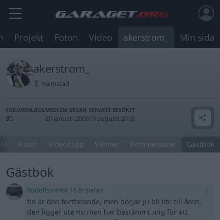
m
Projekt
Foton
Video
akerstrom_
Min sida
akerstrom_
Halmstad
FORUMINLÄGG
MEDLEM SEDAN
SENASTE BESÖKET
30
30 januari 2008
18 augusti 2018
ekt
Foton
Videoklipp
Vänner
Kommentarer
Gästbok
Gästbok
Rudolfsson
för 16 år sedan
fin är den fortfarande, men börjar ju bli lite till åren,
den ligger ute nu men har bestämmt mig för att