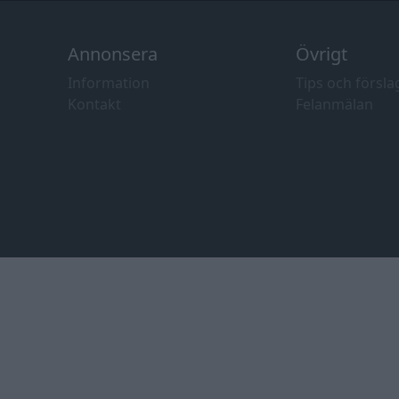
Annonsera
Övrigt
Information
Tips och försla
Kontakt
Felanmälan