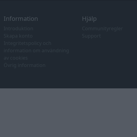
Information
Hjälp
Introduktion
Communityregler
Skapa konto
Support
Integritetspolicy och
information om användning
av cookies
Övrig information