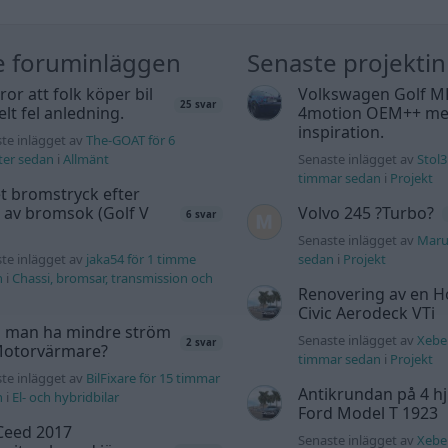
e foruminläggen
Senaste projekti
tror att folk köper bil
Volkswagen Golf M
25 svar
elt fel anledning.
4motion OEM++ me
inspiration.
te inlägget av
The-GOAT för 6
ter sedan
i
Allmänt
Senaste inlägget av
Stol3
timmar sedan
i
Projekt
t bromstryck efter
 av bromsok (Golf V
Volvo 245 ?Turbo?
6 svar
Senaste inlägget av
Maru
te inlägget av
jaka54 för 1 timme
sedan
i
Projekt
n
i
Chassi, bromsar, transmission och
Renovering av en 
Civic Aerodeck VTi
 man ha mindre ström
Senaste inlägget av
Xeber
2 svar
 Motorvärmare?
timmar sedan
i
Projekt
te inlägget av
BilFixare för 15 timmar
Antikrundan på 4 hj
n
i
El- och hybridbilar
Ford Model T 1923
Ceed 2017
Senaste inlägget av
Xeber