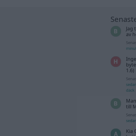
Senast
Jag 
av h
Senas
minu
Inge
byte
1.6)
Senas
seda
däck
Man
till
Senas
seda
Kia 