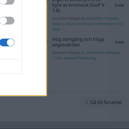
byte av bromsok (Golf V
6 svar
nuggels måndag
1.6)
Senaste inlägget av
jaka54 för 1 timme
d
sedan
i
Chassi, bromsar, transmission och
80 svar
däck
rd_Persson
Hög tomgång och höga
2 svar
avgasvärden
Senaste inlägget av
Jbreitholtz måndag
11:09
i
Generell felsökning
Gå till forumet