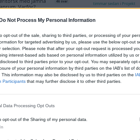
eritorsk med jämna
46 svar
timmar sedan
i
Projekt
anrum. Varför?
Manta b som ska r
te inlägget av
Ansan för 19 timmar
(kaross eller delar 
Do Not Process My Personal Information
n
i
Generell felsökning
Senaste inlägget av
Tyfor
tryck i vevhus, Volvo
sedan
i
Projekt
to opt-out of the sale, sharing to third parties, or processing of your per
1 svar
 b230fk
formation for targeted advertising by us, please use the below opt-out s
Camaro som bruksbi
te inlägget av
Mossan1 för 23
r selection. Please note that after your opt-out request is processed y
ar sedan
i
Generell felsökning
Senaste inlägget av
Ev_vo
eing interest-based ads based on personal information utilized by us or
i
Projekt
disclosed to third parties prior to your opt-out. You may separately opt-
 till Husqvarna
2 svar
losure of your personal information by third parties on the IAB’s list of
lett 1955
Volvo 740 GLT Lång
. This information may also be disclosed by us to third parties on the
IA
Projekt
te inlägget av
Mossan1 tisdag 19:42
i
Participants
that may further disclose it to other third parties.
a fordon
Senaste inlägget av
Rube
19:47
i
Projekt
a och polera rinningar
4 svar
Volvo 142 Elkonvert
te inlägget av
turboblondie tisdag
l Data Processing Opt Outs
Elbil
i
Bilvård och biltvätt
Senaste inlägget av
Ev_v
T35 -04 2.5 TDI dör
o opt-out of the Sharing of my personal data.
19:16
i
Projekt
adiskt under körning,
In
tar direkt efter
Volkswagen split bu
1 svar
elcykel. Delar bytta
1962