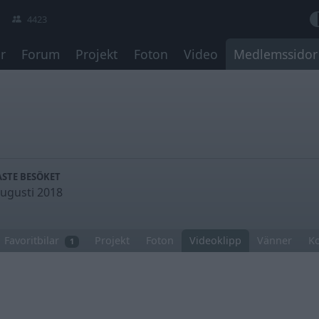
4423
r
Forum
Projekt
Foton
Video
Medlemssidor
STE BESÖKET
augusti 2018
Favoritbilar
Projekt
Foton
Videoklipp
Vänner
K
1