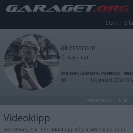
Start
Bila
akerstrom_
Halmstad
FORUMINLÄGG
MEDLEM SEDAN
SENA
30
30 januari 2008
18 
Presentation
Bilar
Videoklipp
akerstrom_ har inte laddat upp några videoklipp ännu