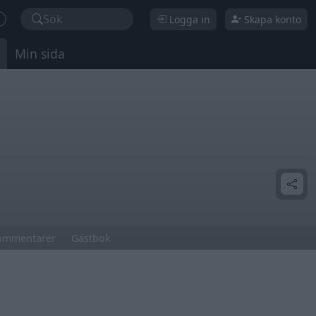
Sök
Logga in
Skapa konto
Min sida
ommentarer
Gästbok