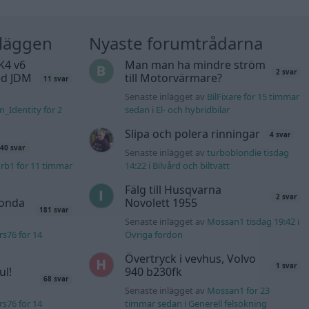
nläggen
Nyaste forumtrådarna
K4 v6
Man man ha mindre ström
2 svar
d JDM
till Motorvärmare?
11 svar
Senaste inlägget av
BilFixare för 15 timmar
n_Identity för 2
sedan
i
El- och hybridbilar
Slipa och polera rinningar
4 svar
40 svar
Senaste inlägget av
turboblondie tisdag
rb1 för 11 timmar
14:22
i
Bilvård och biltvätt
Fälg till Husqvarna
2 svar
Honda
Novolett 1955
181 svar
Senaste inlägget av
Mossan1 tisdag 19:42
i
s76 för 14
Övriga fordon
Övertryck i vevhus, Volvo
1 svar
ul!
940 b230fk
68 svar
Senaste inlägget av
Mossan1 för 23
s76 för 14
timmar sedan
i
Generell felsökning