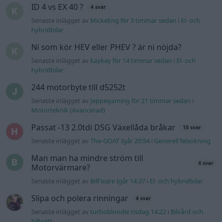
Senaste inlägget av
The-GOAT Igår 20:54
i
Generell felsökning
Man man ha mindre ström till
4 svar
Motorvärmare?
Senaste inlägget av
BilFixare Igår 14:37
i
El- och hybridbilar
Slipa och polera rinningar
4 svar
Senaste inlägget av
turboblondie tisdag 14:22
i
Bilvård och
biltvätt
Fälg till Husqvarna Novolett 1955
2 svar
Senaste inlägget av
Mossan1 tisdag 19:42
i
Övriga fordon
Övertryck i vevhus, Volvo 940 b230fk
1 svar
Senaste inlägget av
Mossan1 onsdag 11:07
i
Generell
felsökning
VW LT35 -04 2.5 TDI dör sporadiskt under
körning, startar direkt efter nyckelcykel.
1 svar
Delar bytta utan resultat.
Senaste inlägget av
Jesper328 tisdag 12:52
i
Generell
felsökning