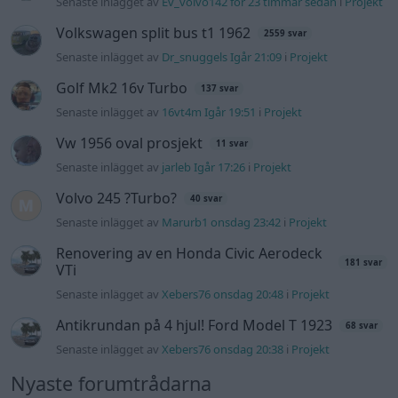
Renovering av en Honda Civic Aerodeck
181 svar
VTi
Senaste inlägget av
Xebers76 onsdag 20:48
i
Projekt
Antikrundan på 4 hjul! Ford Model T 1923
68 svar
Senaste inlägget av
Xebers76 onsdag 20:38
i
Projekt
Nyaste forumtrådarna
ID 4 vs EX 40 ?
4 svar
Senaste inlägget av
MickeEng för 3 timmar sedan
i
El- och
hybridbilar
Ni som kör HEV eller PHEV ? är ni nöjda?
Senaste inlägget av
kaykay för 14 timmar sedan
i
El- och
hybridbilar
244 motorbyte till d5252t
Senaste inlägget av
Jeppegaming för 21 timmar sedan
i
Motorteknik (Avancerad)
Passat -13 2.0tdi DSG Växellåda bråkar
10 svar