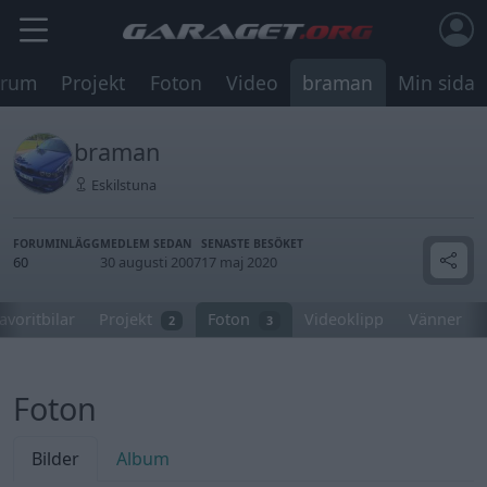
orum
Projekt
Foton
Video
braman
Min sida
braman
Eskilstuna
FORUMINLÄGG
MEDLEM SEDAN
SENASTE BESÖKET
60
30 augusti 2007
17 maj 2020
avoritbilar
Projekt
Foton
Videoklipp
Vänner
2
3
Foton
Bilder
Album