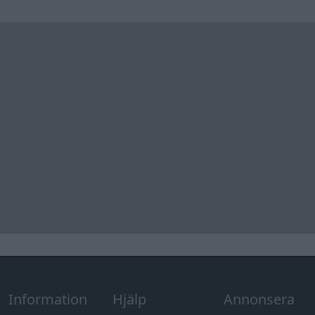
Information
Hjälp
Annonsera
Introduktion
Communityregler
Information
Skapa konto
Support
Kontakt
Integritetspolicy
och information
om användning
av cookies
Övrig
information
Övrigt
Tips och