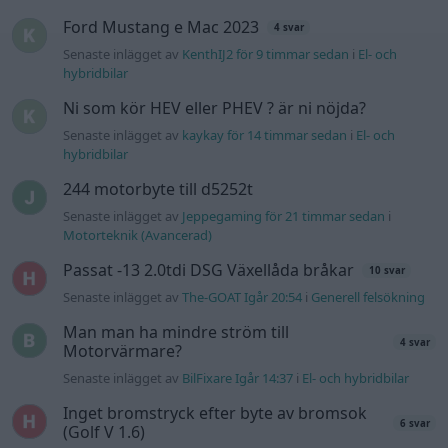
Senaste inlägget av
The-GOAT Igår 20:54
i
Generell felsökning
Man man ha mindre ström till
4 svar
Motorvärmare?
Senaste inlägget av
BilFixare Igår 14:37
i
El- och hybridbilar
Inget bromstryck efter byte av bromsok
6 svar
(Golf V 1.6)
Senaste inlägget av
jaka54 Igår 09:48
i
Chassi, bromsar,
transmission och däck
Kia Ceed 2017 batteritorsk med jämna
46 svar
mellanrum. Varför?
Senaste inlägget av
Ansan onsdag 15:29
i
Generell felsökning
Senaste projektinläggen
Volkswagen Golf MK4 v6 4motion OEM++
14 svar
med JDM inspiration.
Senaste inlägget av
Stol3n_Identity för 11 timmar sedan
i
Projekt