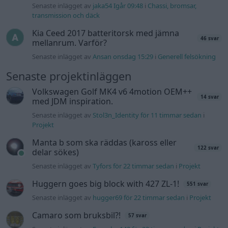
Manta b som ska räddas (kaross eller
122 svar
delar sökes)
Senaste inlägget av
Tyfors för 22 timmar sedan
i
Projekt
Huggern goes big block with 427 ZL-1!
551 svar
Senaste inlägget av
hugger69 för 22 timmar sedan
i
Projekt
Camaro som bruksbil?!
57 svar
Senaste inlägget av
Ev_volvo142 för 23 timmar sedan
i
Projekt
Volkswagen split bus t1 1962
2559 svar
Senaste inlägget av
Dr_snuggels Igår 21:09
i
Projekt
Golf Mk2 16v Turbo
137 svar
Senaste inlägget av
16vt4m Igår 19:51
i
Projekt
Vw 1956 oval prosjekt
11 svar
Senaste inlägget av
jarleb Igår 17:26
i
Projekt
Volvo 245 ?Turbo?
40 svar
Senaste inlägget av
Marurb1 onsdag 23:42
i
Projekt