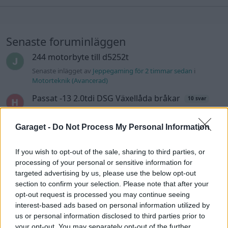
Senaste foruminläggen
244 motorbyte till d5252t
Senaste inlägget av
Jeppegaming för 2 timmar sedan
i
Motorteknik (Avancerad)
Passat -13 2.0tdi DSG Växellåda bråkar
10 svar
Senaste inlägget av
The-GOAT för 6 timmar sedan
i
Generell
felsökning
Garaget -
Do Not Process My Personal Information
Jag tror att folk köper bil av helt fel
30 svar
anledning.
If you wish to opt-out of the sale, sharing to third parties, or
processing of your personal or sensitive information for
Senaste inlägget av
The-GOAT för 8 timmar sedan
i
Allmänt
targeted advertising by us, please use the below opt-out
Man man ha mindre ström till
section to confirm your selection. Please note that after your
4 svar
Motorvärmare?
opt-out request is processed you may continue seeing
Senaste inlägget av
BilFixare för 12 timmar sedan
i
El- och
interest-based ads based on personal information utilized by
hybridbilar
us or personal information disclosed to third parties prior to
your opt-out. You may separately opt-out of the further