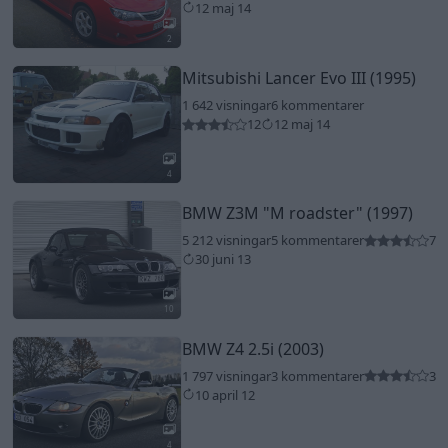
12 maj 14
2
Mitsubishi Lancer Evo III (1995)
1 642 visningar
6 kommentarer
12
12 maj 14
4
BMW Z3M
"M roadster"
(1997)
5 212 visningar
5 kommentarer
7
30 juni 13
10
BMW Z4 2.5i (2003)
1 797 visningar
3 kommentarer
3
10 april 12
4