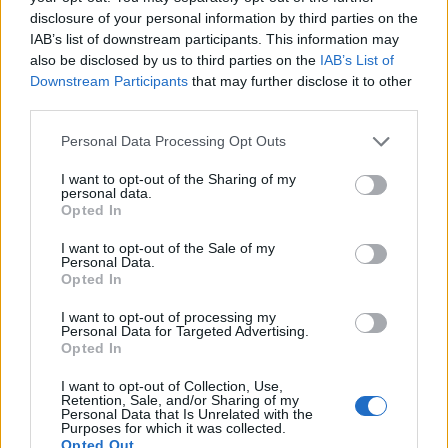
Inget bromstryck efter byte av bromsok
disclosure of your personal information by third parties on the
6 svar
(Golf V 1.6)
IAB’s list of downstream participants. This information may
Senaste inlägget av
jaka54 för 17 timmar sedan
i
Chassi,
also be disclosed by us to third parties on the
IAB’s List of
bromsar, transmission och däck
Downstream Participants
that may further disclose it to other
third parties.
Kia Ceed 2017 batteritorsk med jämna
46 svar
mellanrum. Varför?
Personal Data Processing Opt Outs
Senaste inlägget av
Ansan onsdag 15:29
i
Generell felsökning
I want to opt-out of the Sharing of my
Övertryck i vevhus, Volvo 940 b230fk
1 svar
personal data.
Opted In
Senaste inlägget av
Mossan1 onsdag 11:07
i
Generell
felsökning
I want to opt-out of the Sale of my
Personal Data.
Fälg till Husqvarna Novolett 1955
2 svar
Opted In
Senaste inlägget av
Mossan1 tisdag 19:42
i
Övriga fordon
I want to opt-out of processing my
Slipa och polera rinningar
Personal Data for Targeted Advertising.
4 svar
Opted In
Senaste inlägget av
turboblondie tisdag 14:22
i
Bilvård och
biltvätt
I want to opt-out of Collection, Use,
Retention, Sale, and/or Sharing of my
VW LT35 -04 2.5 TDI dör sporadiskt under
Personal Data that Is Unrelated with the
Purposes for which it was collected.
körning, startar direkt efter nyckelcykel.
1 svar
Opted Out