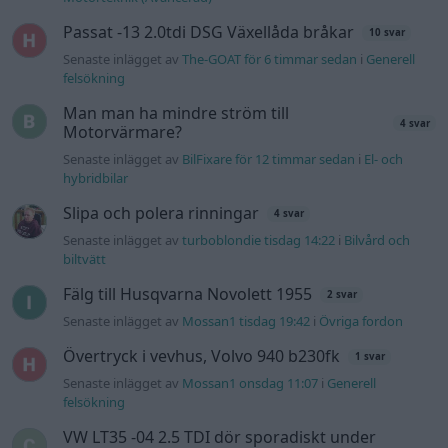
Passat -13 2.0tdi DSG Växellåda bråkar
10 svar
Senaste inlägget av
The-GOAT för 6 timmar sedan
i
Generell
felsökning
Man man ha mindre ström till
4 svar
Motorvärmare?
Senaste inlägget av
BilFixare för 12 timmar sedan
i
El- och
hybridbilar
Slipa och polera rinningar
4 svar
Senaste inlägget av
turboblondie tisdag 14:22
i
Bilvård och
biltvätt
Fälg till Husqvarna Novolett 1955
2 svar
Senaste inlägget av
Mossan1 tisdag 19:42
i
Övriga fordon
Övertryck i vevhus, Volvo 940 b230fk
1 svar
Senaste inlägget av
Mossan1 onsdag 11:07
i
Generell
felsökning
VW LT35 -04 2.5 TDI dör sporadiskt under