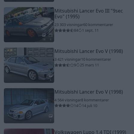
Mitsubishi Lancer Evo III
"9sec
Evo"
(1995)
23 303 visningar
60 kommentarer
84
1 sept. 11
14
4
Mitsubishi Lancer Evo V (1998)
3 421 visningar
10 kommentarer
9
25 mars 11
6
Mitsubishi Lancer Evo V (1998)
4 564 visningar
8 kommentarer
14
14 juli 10
7
Volkswagen Lupo 1.4 TDI (1999)