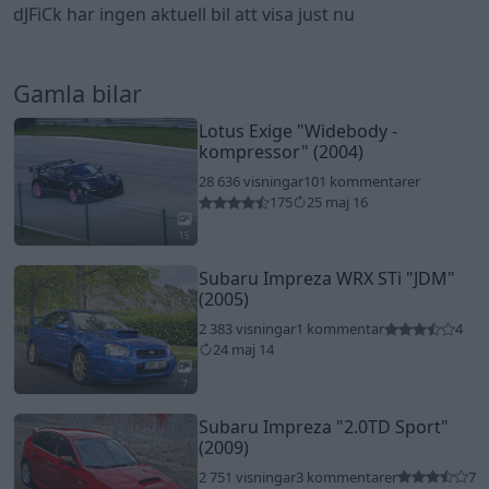
dJFiCk har ingen aktuell bil att visa just nu
Gamla bilar
Lotus Exige
"Widebody -
kompressor"
(2004)
28 636 visningar
101 kommentarer
175
25 maj 16
15
Subaru Impreza WRX STi
"JDM"
(2005)
2 383 visningar
1 kommentar
4
24 maj 14
7
Subaru Impreza
"2.0TD Sport"
(2009)
2 751 visningar
3 kommentarer
7