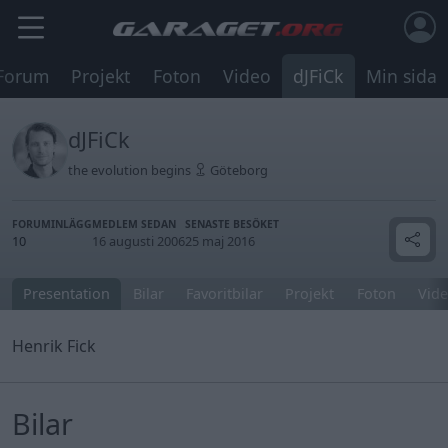
Forum
Projekt
Foton
Video
dJFiCk
Min sida
dJFiCk
the evolution begins
Göteborg
FORUMINLÄGG
MEDLEM SEDAN
SENASTE BESÖKET
10
16 augusti 2006
25 maj 2016
Presentation
Bilar
Favoritbilar
Projekt
Foton
Vide
Henrik Fick
Bilar