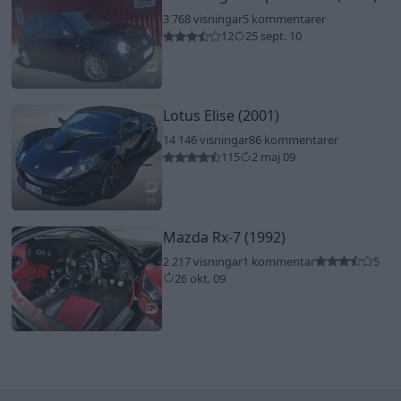
3 768 visningar
5 kommentarer
12
25 sept. 10
4
Lotus Elise (2001)
14 146 visningar
86 kommentarer
115
2 maj 09
10
Mazda Rx-7 (1992)
2 217 visningar
1 kommentar
5
26 okt. 09
3