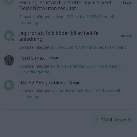
körning, startar direkt efter nyckelcykel.
1 svar
Delar bytta utan resultat.
Senaste inlägget av
Jesper328 tisdag 12:52
i
Generell
felsökning
Jag tror att folk köper bil av helt fel
30 svar
anledning.
Senaste inlägget av
The-GOAT för 8 timmar sedan
i
Allmänt
Ford s max
1 svar
Senaste inlägget av
nucken måndag 06:31
i
Motorteknik
(Grundläggande)
940 92 ABS problem
2 svar
Senaste inlägget av
H-Karlsson måndag 16:23
i
Generell
felsökning
Gå till forumet