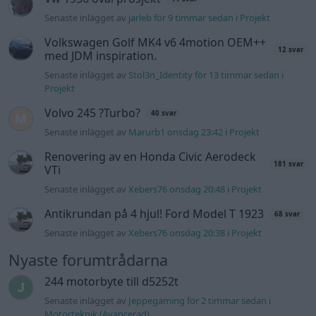
Senaste inlägget av
jarleb för 9 timmar sedan
i
Projekt
Volkswagen Golf MK4 v6 4motion OEM++
12 svar
med JDM inspiration.
Senaste inlägget av
Stol3n_Identity för 13 timmar sedan
i
Projekt
Volvo 245 ?Turbo?
40 svar
Senaste inlägget av
Marurb1 onsdag 23:42
i
Projekt
Renovering av en Honda Civic Aerodeck
181 svar
VTi
Senaste inlägget av
Xebers76 onsdag 20:48
i
Projekt
Antikrundan på 4 hjul! Ford Model T 1923
68 svar
Senaste inlägget av
Xebers76 onsdag 20:38
i
Projekt
Nyaste forumtrådarna
244 motorbyte till d5252t
Senaste inlägget av
Jeppegaming för 2 timmar sedan
i
Motorteknik (Avancerad)