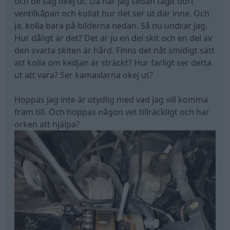
och de såg okej ut. Då har jag sedan tagit bort
ventilkåpan och kollat hur det ser ut där inne. Och
ja, kolla bara på bilderna nedan. Så nu undrar jag.
Hur dåligt är det? Det är ju en del skit och en del av
den svarta skiten är hård. Finns det nåt smidigt sätt
att kolla om kedjan är sträckt? Hur farligt ser detta
ut att vara? Ser kamaxlarna okej ut?
Hoppas jag inte är otydlig med vad jag vill komma
fram till. Och hoppas någon vet tillräckligt och har
orken att hjälpa?