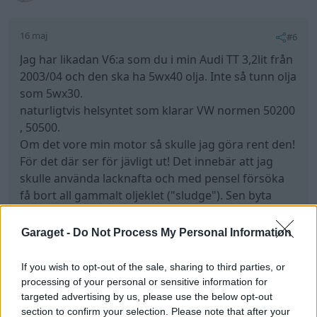
16 maj
#6
Jag har likadan V6:a som du i min Audi TT 3,2lit från
2003/04 och den ska ha 5wx40 olja. Inte så tunn olja
som 5wx30.
naturligtvis helsyntet som klarar VW normen 50200
, 50500.
Om det vore min motor så skulle jag göra rent den!
För det där ser för jävligt ut! Det innebär att jag
skulle använda lacknafta och med pensel försöka
få bort all gammalt oljeklet ("sludge"). Sen byta
grejerna som måste bytas som kamkedja,sträckare
osv.
Garaget -
Do Not Process My Personal Information
Sedan starta motorn och sen byta olja och filter
igen.
If you wish to opt-out of the sale, sharing to third parties, or
processing of your personal or sensitive information for
targeted advertising by us, please use the below opt-out
Chevrolet Camaro
Audi 100 Avant
section to confirm your selection. Please note that after your
LT
"LT"
(1976)
2,0E (1989)