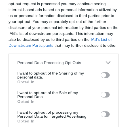
opt-out request is processed you may continue seeing
interest-based ads based on personal information utilized by
Audi TT Quattro,
us or personal information disclosed to third parties prior to
Roadster (2004)
your opt-out. You may separately opt-out of the further
disclosure of your personal information by third parties on the
IAB’s list of downstream participants. This information may
also be disclosed by us to third parties on the
IAB’s List of
All re
Citera
1
Downstream Participants
that may further disclose it to other
third parties.
Personal Data Processing Opt Outs
I want to opt-out of the Sharing of my
personal data.
R32liteversion
16 Inlägg
Opted In
I want to opt-out of the Sale of my
Personal Data.
17 maj
#7
Trådstartare
Opted In
Liten update.
I want to opt-out of processing my
Kollade timing igår och allt verkar linjera upp som
Personal Data for Targeted Advertising.
Opted In
det ska. Tog ut vvt solenoiderna och testade de och