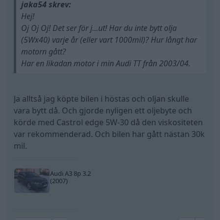
jaka54 skrev:
Hej!
Oj Oj Oj! Det ser för j...ut! Har du inte bytt olja
(5Wx40) varje år (eller vart 1000mil)? Hur långt har
motorn gått?
Har en likadan motor i min Audi TT från 2003/04.
Ja alltså jag köpte bilen i höstas och oljan skulle
vara bytt då. Och gjorde nyligen ett oljebyte och
körde med Castrol edge 5W-30 då den viskositeten
var rekommenderad. Och bilen har gått nästan 30k
mil.
Audi A3 8p 3.2
(2007)