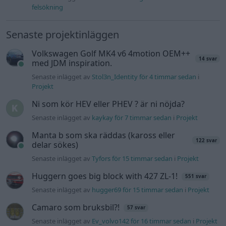
122 svar
delar sökes)
Senaste inlägget av
Tyfors för 15 timmar sedan
i
Projekt
Huggern goes big block with 427 ZL-1!
551 svar
Senaste inlägget av
hugger69 för 15 timmar sedan
i
Projekt
Camaro som bruksbil?!
57 svar
Senaste inlägget av
Ev_volvo142 för 16 timmar sedan
i
Projekt
Volkswagen split bus t1 1962
2559 svar
Senaste inlägget av
Dr_snuggels för 17 timmar sedan
i
Projekt
Golf Mk2 16v Turbo
137 svar
Senaste inlägget av
16vt4m för 18 timmar sedan
i
Projekt
Vw 1956 oval prosjekt
11 svar
Senaste inlägget av
jarleb för 21 timmar sedan
i
Projekt
Volvo 245 ?Turbo?
40 svar
Senaste inlägget av
Marurb1 onsdag 23:42
i
Projekt
Renovering av en Honda Civic Aerodeck