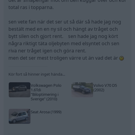
det är småpengar mot om den kuggar över och kör
total ras i topparna.
sen vete fan när det ser ut så där så hade jag nog
bestält med en en ny sil och hängt av tråget och
bytt silen och gjort rent. sen hade jag nog kört
några riktigt täta oljebyten med elsyntet och sen
riva ner tråget igen och göra rent.
men det ser mest troligen värre ut än vad det är
Kör fort så hinner inget hända...
Volkswagen Polo
Volvo V70 D5
1.6Tdi
(2002)
"Biloptimering i
Sverige"
(2010)
Seat Arosa (1999)