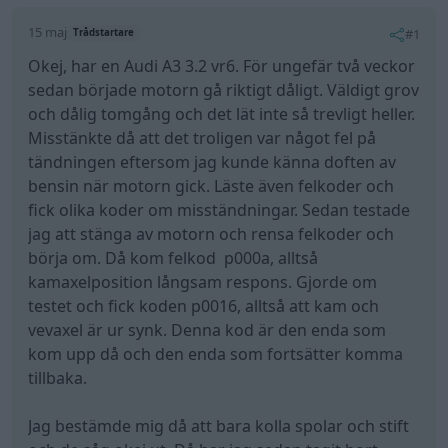
15 maj
#1
Trådstartare
Okej, har en Audi A3 3.2 vr6. För ungefär två veckor
sedan började motorn gå riktigt dåligt. Väldigt grov
och dålig tomgång och det lät inte så trevligt heller.
Misstänkte då att det troligen var något fel på
tändningen eftersom jag kunde känna doften av
bensin när motorn gick. Läste även felkoder och
fick olika koder om misständningar. Sedan testade
jag att stänga av motorn och rensa felkoder och
börja om. Då kom felkod p000a, alltså
kamaxelposition långsam respons. Gjorde om
testet och fick koden p0016, alltså att kam och
vevaxel är ur synk. Denna kod är den enda som
kom upp då och den enda som fortsätter komma
tillbaka.
Jag bestämde mig då att bara kolla spolar och stift