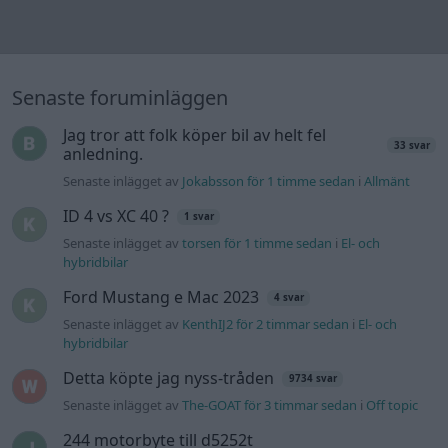
Ford Mustang e Mac 2023
4 svar
Senaste inlägget av
KenthIJ2 för 2 timmar sedan
i
El- och
hybridbilar
Detta köpte jag nyss-tråden
9734 svar
Senaste inlägget av
The-GOAT för 3 timmar sedan
i
Off topic
244 motorbyte till d5252t
Senaste inlägget av
Jeppegaming för 13 timmar sedan
i
Motorteknik (Avancerad)
Passat -13 2.0tdi DSG Växellåda bråkar
10 svar
Senaste inlägget av
The-GOAT för 17 timmar sedan
i
Generell
felsökning
Man man ha mindre ström till
4 svar
Motorvärmare?
Senaste inlägget av
BilFixare Igår 14:37
i
El- och hybridbilar
Inget bromstryck efter byte av bromsok
6 svar
(Golf V 1.6)