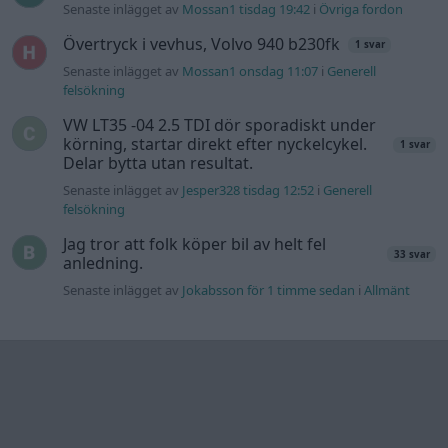
Senaste inlägget av
Jokabsson för 1 timme sedan
i
Allmänt
Information
Hjälp
Annonsera
Introduktion
Communityregler
Information
Skapa konto
Support
Kontakt
Integritetspolicy
och information
om användning
av cookies
Övrig
information
Övrigt