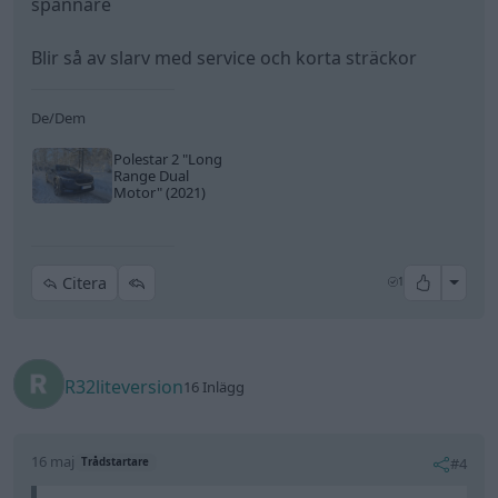
spännare
Blir så av slarv med service och korta sträckor
De/Dem
Polestar 2
"Long
Range Dual
Motor"
(2021)
All re
Citera
1
R32liteversion
16 Inlägg
16 maj
#4
Trådstartare