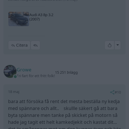
Audi A3 8p 3.2
(2007)
All re
Citera
Growe
15 251 Inlägg
Fri fart för ett fritt folk!
18 maj
#10
bara att försöka få rent det mesta beställa ny kedja
med spännare och allt.. skullle säkert gå att bara
byta spännare men tanke på skicket på motorn så
hade jag tagit ett helt kamkedjekit och kastat dit...