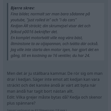
Bjerre skrev:
Fina bilder, normalt ser man bara sådanne på
youtube, "just rolled in" och "i do cars"
Kedjan ÄR sträckt; din skrumejsel visar det och
felkod p0016 bekräfter det.
En komplet motortvätt ville nog vära bäst,
åtminstone ta av oljapannan, och tvätta där också.
Jag ville inte starta den motor igen, har gjort det en
gång, till en kostning av 16 ventiler, du har 24.
Men det är ju ställbara kammar. De rör sig om man
drar i kedjan. Säger inte emot att kedjan kan vara
sträckt och det kanske ändå är värt att byta när
man ändå har tagit bort nästan allt.
Edit: Vilka grejer måste bytas då? Kedja och skenor
plus spännare?
Senast redigerat av R32liteversion (18 maj )