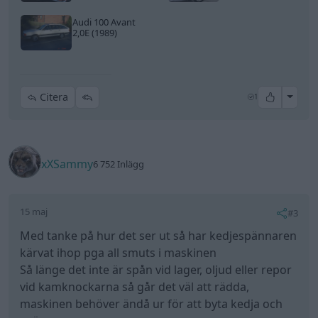
Audi 100 Avant
2,0E (1989)
All re
Citera
1
xXSammy
6 752 Inlägg
15 maj
#3
Med tanke på hur det ser ut så har kedjespännaren
kärvat ihop pga all smuts i maskinen
Så länge det inte är spån vid lager, oljud eller repor
vid kamknockarna så går det väl att rädda,
maskinen behöver ändå ur för att byta kedja och