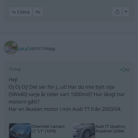
All re
Citera
jaka54
6 917 Inlägg
15 maj
#2
Hej!
Oj Oj Oj! Det ser för j...ut! Har du inte bytt olja
(5Wx40) varje år (eller vart 1000mil)? Hur långt har
motorn gått?
Har en likadan motor i min Audi TT från 2003/04.
Chevrolet Camaro
Audi TT Quattro,
LT
"LT"
(1976)
Roadster (2004)