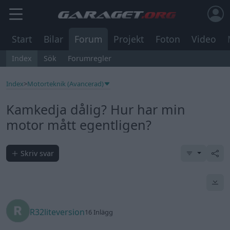
Start
Bilar
Forum
Projekt
Foton
Video
Index
Sök
Forumregler
Index
>
Motorteknik (Avancerad)
Kamkedja dålig? Hur har min
motor mått egentligen?
Skriv svar
R32liteversion
16 Inlägg