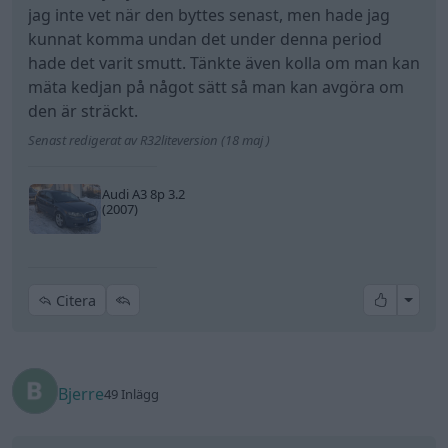
jag inte vet när den byttes senast, men hade jag
kunnat komma undan det under denna period
hade det varit smutt. Tänkte även kolla om man kan
mäta kedjan på något sätt så man kan avgöra om
den är sträckt.
Senast redigerat av R32liteversion (18 maj )
Audi A3 8p 3.2
(2007)
All re
Citera
Bjerre
49 Inlägg