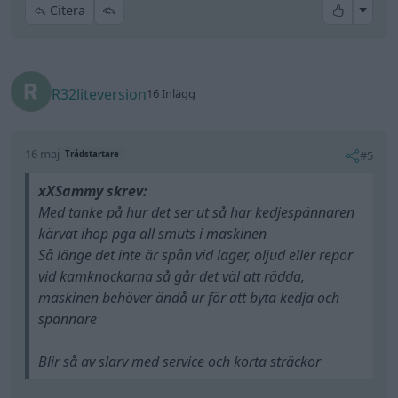
All re
Citera
R32liteversion
16 Inlägg
16 maj
#5
Trådstartare
xXSammy skrev:
Med tanke på hur det ser ut så har kedjespännaren
kärvat ihop pga all smuts i maskinen
Så länge det inte är spån vid lager, oljud eller repor
vid kamknockarna så går det väl att rädda,
maskinen behöver ändå ur för att byta kedja och
spännare
Blir så av slarv med service och korta sträckor