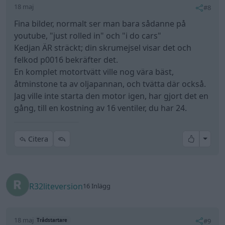
18 maj
#8
Fina bilder, normalt ser man bara sådanne på
youtube, "just rolled in" och "i do cars"
Kedjan ÄR sträckt; din skrumejsel visar det och
felkod p0016 bekräfter det.
En komplet motortvätt ville nog vära bäst,
åtminstone ta av oljapannan, och tvätta där också.
Jag ville inte starta den motor igen, har gjort det en
gång, till en kostning av 16 ventiler, du har 24.
All re
Citera
R32liteversion
16 Inlägg
18 maj
#9
Trådstartare