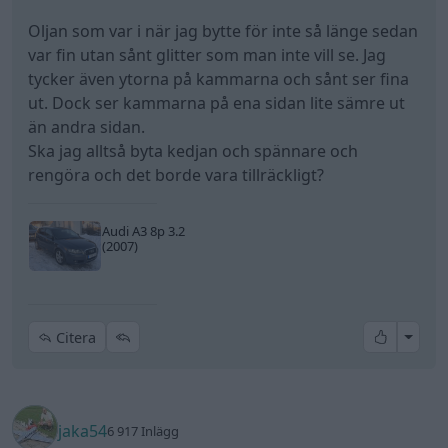
Oljan som var i när jag bytte för inte så länge sedan
var fin utan sånt glitter som man inte vill se. Jag
tycker även ytorna på kammarna och sånt ser fina
ut. Dock ser kammarna på ena sidan lite sämre ut
än andra sidan.
Ska jag alltså byta kedjan och spännare och
rengöra och det borde vara tillräckligt?
Audi A3 8p 3.2
(2007)
All re
Citera
jaka54
6 917 Inlägg