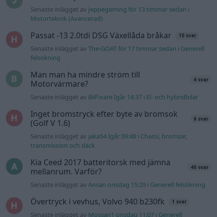
Senaste inlägget av
jaka54 Igår 09:48
i
Chassi, bromsar,
transmission och däck
Kia Ceed 2017 batteritorsk med jämna
46 svar
mellanrum. Varför?
Senaste inlägget av
Ansan onsdag 15:29
i
Generell felsökning
Övertryck i vevhus, Volvo 940 b230fk
1 svar
Senaste inlägget av
Mossan1 onsdag 11:07
i
Generell
felsökning
Senaste projektinläggen
Volkswagen Golf MK4 v6 4motion OEM++
14 svar
med JDM inspiration.
Senaste inlägget av
Stol3n_Identity för 4 timmar sedan
i
Projekt
Ni som kör HEV eller PHEV ? är ni nöjda?
Senaste inlägget av
kaykay för 7 timmar sedan
i
Projekt
Manta b som ska räddas (kaross eller