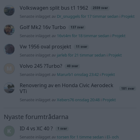
181 svar
VTi
Senaste inlägget av
Xebers76 onsdag 20:48
i
Projekt
Nyaste forumtrådarna
ID 4 vs XC 40 ?
1 svar
Senaste inlägget av
torsen för 1 timme sedan
i
El- och
hybridbilar
Ni som kör HEV eller PHEV ? är ni nöjda?
Senaste inlägget av
kaykay för 7 timmar sedan
i
Projekt
244 motorbyte till d5252t
Senaste inlägget av
Jeppegaming för 13 timmar sedan
i
Motorteknik (Avancerad)
Passat -13 2.0tdi DSG Växellåda bråkar
10 svar
Senaste inlägget av
The-GOAT för 17 timmar sedan
i
Generell
felsökning
Man man ha mindre ström till