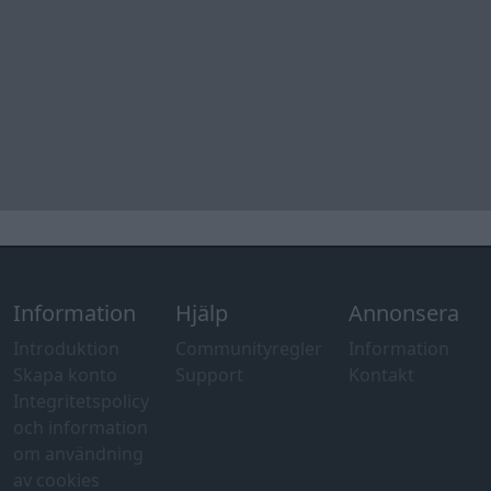
Tips och
förslag
Felanmälan
®
GARAGET
v13.2 Copyright © 2001-2026 Garaget Media AB