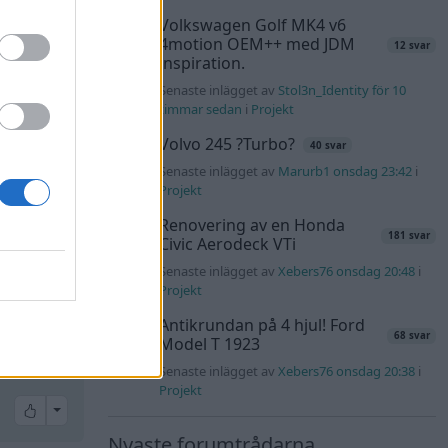
Volkswagen Golf MK4 v6
dflatan
4motion OEM++ med JDM
12 svar
inspiration.
 är min
Senaste inlägget av
Stol3n_Identity för 10
timmar sedan
i
Projekt
yvärr..
Volvo 245 ?Turbo?
40 svar
Senaste inlägget av
Marurb1 onsdag 23:42
i
Projekt
 roll
Renovering av en Honda
181 svar
Civic Aerodeck VTi
Senaste inlägget av
Xebers76 onsdag 20:48
i
Projekt
02)
Antikrundan på 4 hjul! Ford
68 svar
Model T 1923
Senaste inlägget av
Xebers76 onsdag 20:38
i
Projekt
All reactions
Nyaste forumtrådarna