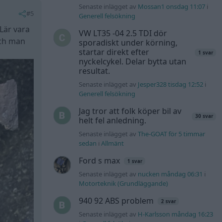
Senaste inlägget av
Mossan1 onsdag 11:07
i
#5
Generell felsökning
 Lär vara
VW LT35 -04 2.5 TDI dör
och man
sporadiskt under körning,
startar direkt efter
1 svar
nyckelcykel. Delar bytta utan
resultat.
Senaste inlägget av
Jesper328 tisdag 12:52
i
Generell felsökning
Jag tror att folk köper bil av
30 svar
helt fel anledning.
Senaste inlägget av
The-GOAT för 5 timmar
sedan
i
Allmänt
Ford s max
1 svar
Senaste inlägget av
nucken måndag 06:31
i
Motorteknik (Grundläggande)
940 92 ABS problem
2 svar
Senaste inlägget av
H-Karlsson måndag 16:23