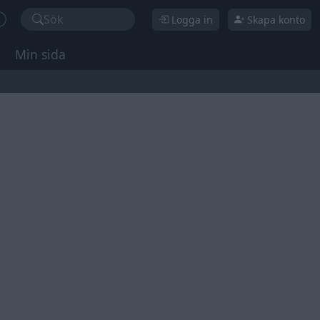
Sök
Logga in
Skapa konto
Min sida