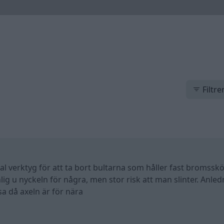
Filtre
l verktyg för att ta bort bultarna som håller fast bromssk
lig u nyckeln för några, men stor risk att man slinter. Anle
sa då axeln är för nära