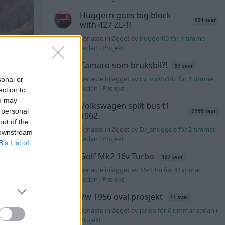
Huggern goes big block
551 svar
with 427 ZL-1!
Senaste inlägget av
hugger69 för 1 timme
sedan
i
Projekt
Camaro som bruksbil?!
57 svar
Senaste inlägget av
Ev_volvo142 för 1 timme
sonal or
sedan
i
Projekt
ection to
ou may
Volkswagen split bus t1
 personal
2559 svar
1962
out of the
Senaste inlägget av
Dr_snuggels för 2 timmar
 downstream
sedan
i
Projekt
B’s List of
All reactions
Golf Mk2 16v Turbo
137 svar
Senaste inlägget av
16vt4m för 4 timmar
sedan
i
Projekt
#3
Vw 1956 oval prosjekt
11 svar
 att
Senaste inlägget av
jarleb för 6 timmar sedan
i
Projekt