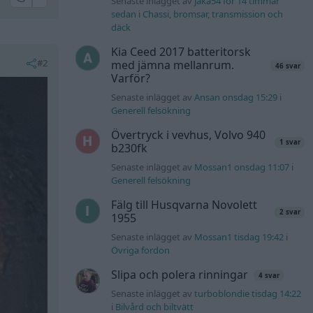
Senaste inlägget av
jaka54 för 14 timmar
sedan
i
Chassi, bromsar, transmission och
däck
Kia Ceed 2017 batteritorsk
#2
med jämna mellanrum.
46 svar
Varför?
Senaste inlägget av
Ansan onsdag 15:29
i
Generell felsökning
Övertryck i vevhus, Volvo 940
1 svar
b230fk
Senaste inlägget av
Mossan1 onsdag 11:07
i
Generell felsökning
Fälg till Husqvarna Novolett
2 svar
1955
Senaste inlägget av
Mossan1 tisdag 19:42
i
Övriga fordon
Slipa och polera rinningar
4 svar
Senaste inlägget av
turboblondie tisdag 14:22
i
Bilvård och biltvätt