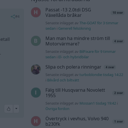
Passat -13 2.0tdi DSG
10 svar
Växellåda bråkar
#4
Senaste inlägget av
The-GOAT för 3 timmar
sedan
i
Generell felsökning
Man man ha mindre ström till
etall
4 svar
Motorvärmare?
Senaste inlägget av
BilFixare för 9 timmar
.
sedan
i
El- och hybridbilar
Slipa och polera rinningar
4 svar
Senaste inlägget av
turboblondie tisdag 14:22
i
Bilvård och biltvätt
Fälg till Husqvarna Novolett
2 svar
1955
Senaste inlägget av
Mossan1 tisdag 19:42
i
All reactions
Övriga fordon
Övertryck i vevhus, Volvo 940
1 svar
b230fk