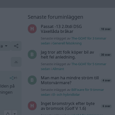
Senaste foruminläggen
Passat -13 2.0tdi DSG
10 svar
Växellåda bråkar
Senaste inlägget av
The-GOAT för 3 timmar
sedan
i
Generell felsökning
ra
Jag tror att folk köper bil av
30 svar
helt fel anledning.
Senaste inlägget av
The-GOAT för 5 timmar
sedan
i
Allmänt
Man man ha mindre ström till
#1
4 svar
Motorvärmare?
ölden på
Senaste inlägget av
BilFixare för 9 timmar
dningen
sedan
i
El- och hybridbilar
Inget bromstryck efter byte
6 svar
av bromsok (Golf V 1.6)
All reactions