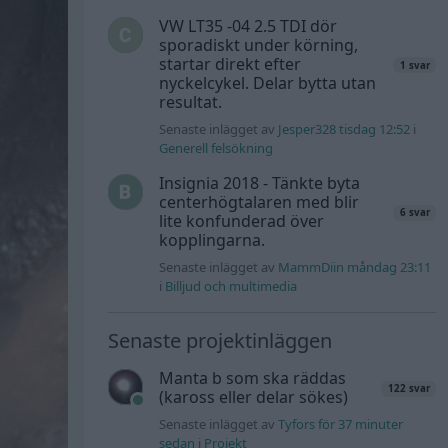
VW LT35 -04 2.5 TDI dör
sporadiskt under körning,
startar direkt efter
1 svar
nyckelcykel. Delar bytta utan
resultat.
Senaste inlägget av
Jesper328 tisdag 12:52
i
Generell felsökning
Insignia 2018 - Tänkte byta
centerhögtalaren med blir
6 svar
lite konfunderad över
kopplingarna.
Senaste inlägget av
MammDiin måndag 23:11
i
Billjud och multimedia
Senaste projektinläggen
Manta b som ska räddas
122 svar
(kaross eller delar sökes)
Senaste inlägget av
Tyfors för 37 minuter
sedan
i
Projekt