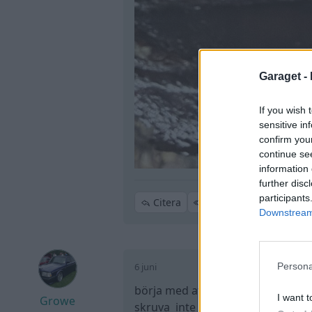
Garaget -
If you wish 
sensitive in
confirm you
continue se
information 
further disc
participants
Citera
Downstream 
6 juni
Persona
börja med att borsta rent sen slå
I want t
Growe
skruva inte så att du har något 