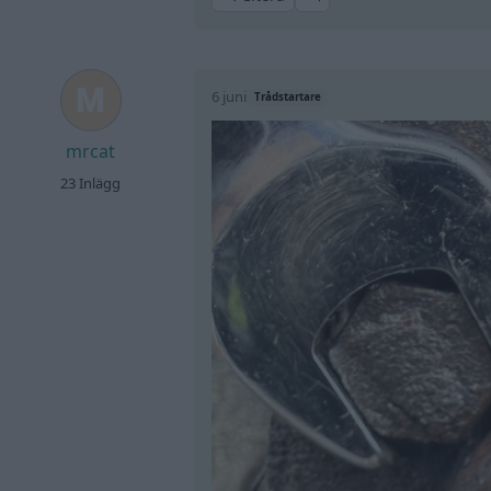
6 juni
Trådstartare
mrcat
23 Inlägg