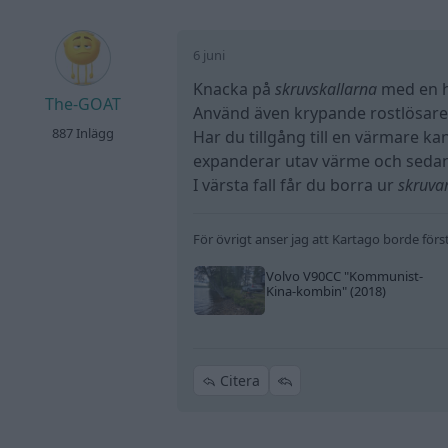
6 juni
Knacka på
skruvskallarna
med en h
The-GOAT
Använd även krypande rostlösar
887 Inlägg
Har du tillgång till en värmare k
expanderar utav värme och sedan
I värsta fall får du borra ur
skruva
För övrigt anser jag att Kartago borde förs
Volvo V90CC
"Kommunist-
Kina-kombin"
(2018)
Citera