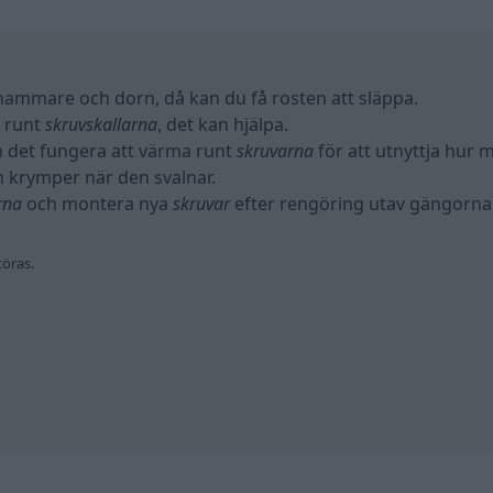
ammare och dorn, då kan du få rosten att släppa.
e runt
skruvskallarna
, det kan hjälpa.
an det fungera att värma runt
skruvarna
för att utnyttja hur m
 krymper när den svalnar.
rna
och montera nya
skruvar
efter rengöring utav gängorna
töras.