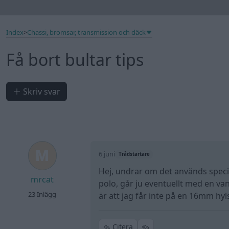
Index
>
Chassi, bromsar, transmission och däck
Få bort bultar tips
Skriv svar
6 juni
Trådstartare
Hej, undrar om det används specia
mrcat
polo, går ju eventuellt med en van
23 Inlägg
är att jag får inte på en 16mm hyl
Citera