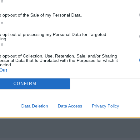
In
g dra dom utan jag föredrar att slå till på nyckeln med han
o opt-out of the Sale of my Personal Data.
 är risken större att man skadar skruvar eller drar av dom
In
to opt-out of processing my Personal Data for Targeted
ing.
romsar+ok på min polo 1.6tdi dom där äter bromskivor bak t
In
 gör det men dom slår sig ofta..
o opt-out of Collection, Use, Retention, Sale, and/or Sharing
ersonal Data that Is Unrelated with the Purposes for which it
nder 2k för allt nytt är okej pris så spelar ju inte skit stor
lected.
Out
CONFIRM
Seat Arosa (1999)
Volvo V70 D5 (20
Data Deletion
Data Access
Privacy Policy