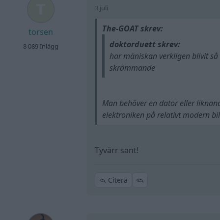
3 juli
The-GOAT skrev:
torsen
doktorduett skrev:
8 089 Inlägg
har mäniskan verkligen blivit så 
skrämmande
Man behöver en dator eller liknand
elektroniken på relativt modern bil
Tyvärr sant!
Citera