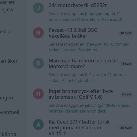
var ett
244 motorbyte till d5252t
 själva
Senaste inlägget av
Jeppegaming för 11
timmar sedan
i
Motorteknik (Avancerad)
Passat -13 2.0tdi DSG
eslut.
10 svar
Växellåda bråkar
Senaste inlägget av
The-GOAT för 15 timmar
sedan
i
Generell felsökning
Man man ha mindre ström till
man åker
4 svar
Motorvärmare?
Senaste inlägget av
BilFixare för 22 timmar
sedan
i
El- och hybridbilar
Inget bromstryck efter byte
6 svar
av bromsok (Golf V 1.6)
ningen.
Senaste inlägget av
jaka54 Igår 09:48
i
Chassi,
bromsar, transmission och däck
eventuell
Kia Ceed 2017 batteritorsk
med jämna mellanrum.
46 svar
Varför?
tt känna