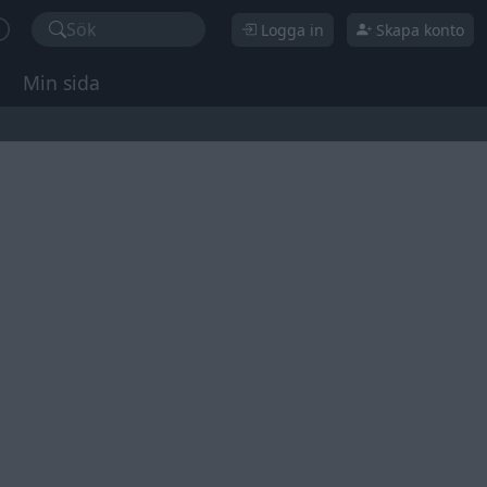
Sök
Logga in
Skapa konto
Min sida