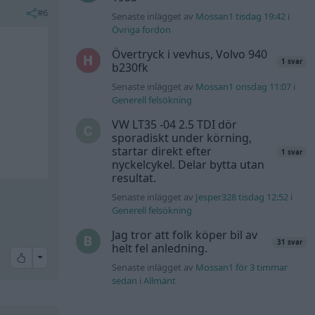
#6
Senaste inlägget av
Mossan1 tisdag 19:42
i
Övriga fordon
Övertryck i vevhus, Volvo 940
1 svar
b230fk
Senaste inlägget av
Mossan1 onsdag 11:07
i
Generell felsökning
VW LT35 -04 2.5 TDI dör
sporadiskt under körning,
startar direkt efter
1 svar
nyckelcykel. Delar bytta utan
resultat.
Senaste inlägget av
Jesper328 tisdag 12:52
i
Generell felsökning
Jag tror att folk köper bil av
31 svar
helt fel anledning.
All reactions
Senaste inlägget av
Mossan1 för 3 timmar
sedan
i
Allmänt