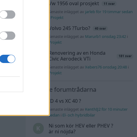
Vw 1956 oval prosjekt
11 svar
All reactions
Senaste inlägget av
jarleb för 19 timmar sedan
i
Projekt
Volvo 245 ?Turbo?
40 svar
#4
Senaste inlägget av
Marurb1 onsdag 23:42
i
Projekt
Renovering av en Honda
181 svar
Civic Aerodeck VTi
Senaste inlägget av
Xebers76 onsdag 20:48
i
Projekt
m med
Nyaste forumtrådarna
ID 4 vs XC 40 ?
Senaste inlägget av
KenthIJ2 för 10 minuter
sedan
i
El- och hybridbilar
Ni som kör HEV eller PHEV ?
är ni nöjda?