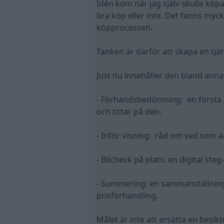
Idén kom när jag själv skulle köpa 
bra köp eller inte. Det fanns myc
köpprocessen.
Tanken är därför att skapa en tjä
Just nu innehåller den bland anna
- Förhandsbedömning: en första an
och tittar på den.
- Inför visning: råd om vad som är 
- Bilcheck på plats: en digital st
- Summering: en sammanställning 
prisförhandling.
Målet är inte att ersätta en besik