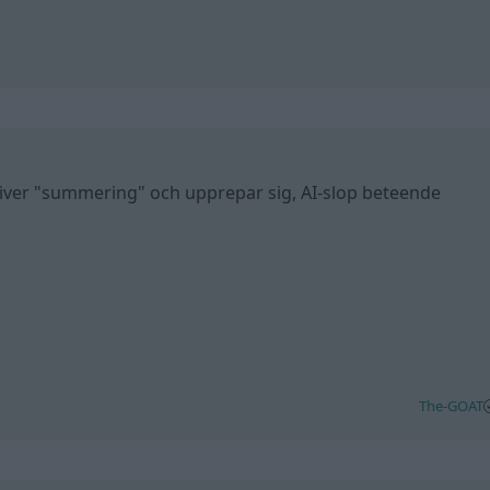
river "summering" och upprepar sig, AI-slop beteende
The-GOAT