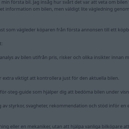
min första bil. Jag insåg hur svårt det var att veta om bilen 
ket information om bilen, men väldigt lite vägledning genom
nst som vägleder köparen från första annonsen till ett köpb
t:
alys av bilen utifrån pris, risker och olika insikter innan 
extra viktigt att kontrollera just för den aktuella bilen.
eg-för-steg-guide som hjälper dig att bedöma bilen under vis
av styrkor, svagheter, rekommendation och stöd inför en 
tning eller en mekaniker, utan att hjälpa vanliga bilköpare a