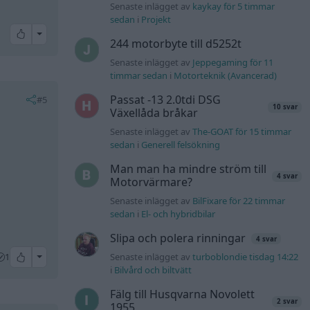
Senaste inlägget av
kaykay för 5 timmar
sedan
i
Projekt
All reactions
244 motorbyte till d5252t
Senaste inlägget av
Jeppegaming för 11
timmar sedan
i
Motorteknik (Avancerad)
Passat -13 2.0tdi DSG
#5
10 svar
Växellåda bråkar
Senaste inlägget av
The-GOAT för 15 timmar
sedan
i
Generell felsökning
Man man ha mindre ström till
4 svar
Motorvärmare?
Senaste inlägget av
BilFixare för 22 timmar
sedan
i
El- och hybridbilar
Slipa och polera rinningar
4 svar
All reactions
1
Senaste inlägget av
turboblondie tisdag 14:22
i
Bilvård och biltvätt
Fälg till Husqvarna Novolett
2 svar
1955