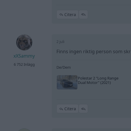
Citera
2 juli
Finns ingen riktig person som sk
xXSammy
6 752 Inlägg
De/Dem
Polestar 2
"Long Range
Dual Motor"
(2021)
Citera