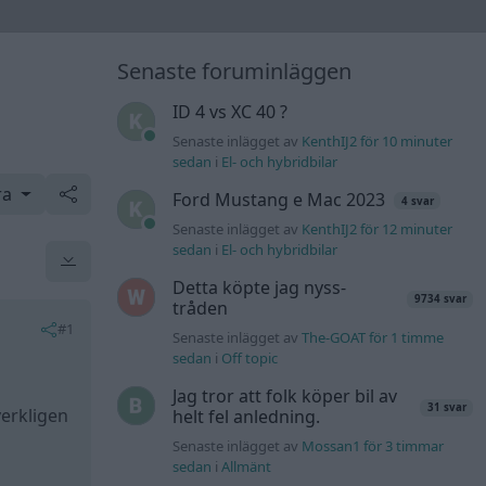
Senaste foruminläggen
ID 4 vs XC 40 ?
Senaste inlägget av
KenthIJ2 för 10 minuter
sedan
i
El- och hybridbilar
ra
Ford Mustang e Mac 2023
4 svar
Senaste inlägget av
KenthIJ2 för 12 minuter
sedan
i
El- och hybridbilar
Detta köpte jag nyss-
9734 svar
tråden
#1
Senaste inlägget av
The-GOAT för 1 timme
sedan
i
Off topic
Jag tror att folk köper bil av
31 svar
verkligen
helt fel anledning.
Senaste inlägget av
Mossan1 för 3 timmar
sedan
i
Allmänt