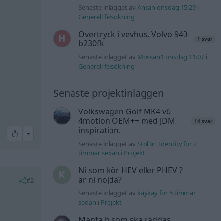
Senaste inlägget av
Ansan onsdag 15:29
i
Generell felsökning
Övertryck i vevhus, Volvo 940
1 svar
b230fk
Senaste inlägget av
Mossan1 onsdag 11:07
i
Generell felsökning
Senaste projektinläggen
Volkswagen Golf MK4 v6
4motion OEM++ med JDM
14 svar
inspiration.
All reactions
Senaste inlägget av
Stol3n_Identity för 2
timmar sedan
i
Projekt
Ni som kör HEV eller PHEV ?
är ni nöjda?
#2
Senaste inlägget av
kaykay för 5 timmar
sedan
i
Projekt
Manta b som ska räddas