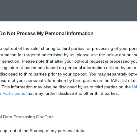
Do Not Process My Personal Information
I-tjänster är, och hur mycket fel de har när det kommer till
to opt-out of the sale, sharing to third parties, or processing of your per
formation for targeted advertising by us, please use the below opt-out s
r selection. Please note that after your opt-out request is processed y
någon stackare från gatan som knappt vet vad en bil är.
eing interest-based ads based on personal information utilized by us or
disclosed to third parties prior to your opt-out. You may separately opt-
 skrivet av en AI, ser ut som det.
losure of your personal information by third parties on the IAB’s list of
. This information may also be disclosed by us to third parties on the
IA
Participants
that may further disclose it to other third parties.
.php?id=342767
Volvo 944 Turbo (1995)
l Data Processing Opt Outs
o opt-out of the Sharing of my personal data.