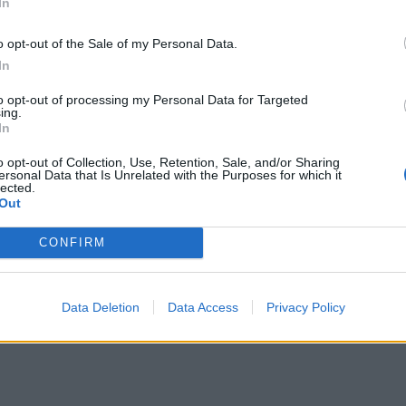
In
o opt-out of the Sale of my Personal Data.
In
to opt-out of processing my Personal Data for Targeted
ing.
In
o opt-out of Collection, Use, Retention, Sale, and/or Sharing
rkad att han inte kan kolla en sketen bil utan dator o skit
ersonal Data that Is Unrelated with the Purposes for which it
lected.
Out
CONFIRM
nde utrustning för att kontrollera eventuellt dolda proble
l.
Data Deletion
Data Access
Privacy Policy
töras.