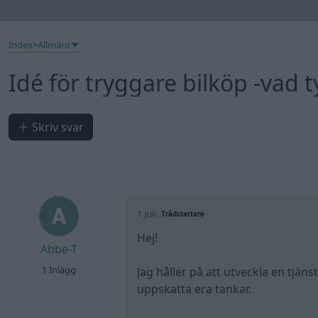
Index
>
Allmänt
Idé för tryggare bilköp -vad t
Skriv svar
1 juli
Trådstartare
Hej!
Abbe-T
1 Inlägg
Jag håller på att utveckla en tjä
uppskatta era tankar.