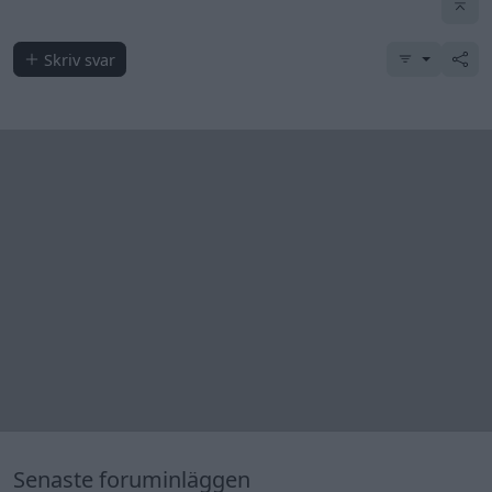
Skriv svar
Senaste foruminläggen
Jag tror att folk köper bil av helt fel
36 svar
anledning.
Senaste inlägget av
The-GOAT för 2 timmar sedan
i
Allmänt
Detta köpte jag nyss-tråden
9743 svar
Senaste inlägget av
Jesper328 för 4 timmar sedan
i
Off topic
Bestyckningsfundering. Zenith INAT 35/40
förgasare
Senaste inlägget av
Mossan1 för 6 timmar sedan
i
Motorteknik (Avancerad)
Volvo 740 med lh2.2 spridare öppnar hela