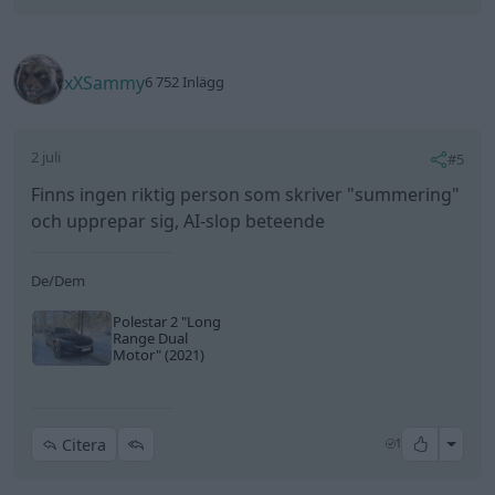
xXSammy
6 752 Inlägg
2 juli
#5
Finns ingen riktig person som skriver "summering"
och upprepar sig, AI-slop beteende
De/Dem
Polestar 2
"Long
Range Dual
Motor"
(2021)
All re
Citera
1