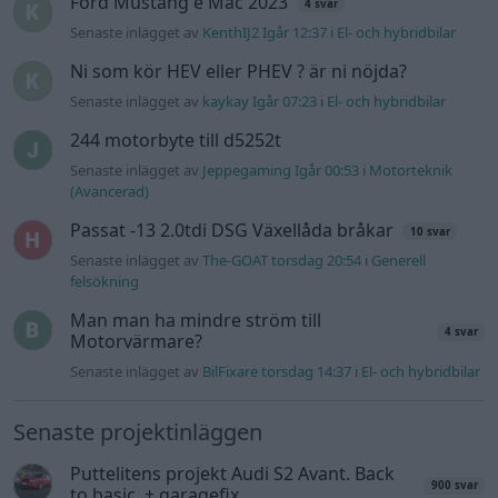
Man man ha mindre ström till
4 svar
Motorvärmare?
Senaste inlägget av
BilFixare torsdag 14:37
i
El- och hybridbilar
Senaste projektinläggen
Puttelitens projekt Audi S2 Avant. Back
900 svar
to basic. + garagefix.
Senaste inlägget av
Putteliten för 18 timmar sedan
i
Projekt
Volkswagen Golf MK4 v6 4motion OEM++
14 svar
med JDM inspiration.
Senaste inlägget av
Stol3n_Identity Igår 10:06
i
Projekt
Manta b som ska räddas (kaross eller
122 svar
delar sökes)
Senaste inlägget av
Tyfors torsdag 23:25
i
Projekt
Huggern goes big block with 427 ZL-1!
551 svar
Senaste inlägget av
hugger69 torsdag 23:01
i
Projekt