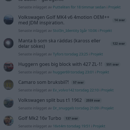
Camaro som bruksbil?!
57 svar
Senaste inlägget av
Ev_volvo142 torsdag 22:10
i
Projekt
Volkswagen split bus t1 1962
2559 svar
Senaste inlägget av
Dr_snuggels torsdag 21:09
i
Projekt
Golf Mk2 16v Turbo
137 svar
Senaste inlägget av
16vt4m torsdag 19:51
i
Projekt
Vw 1956 oval prosjekt
11 svar
Senaste inlägget av
jarleb torsdag 17:26
i
Projekt
Volvo 245 ?Turbo?
40 svar
Senaste inlägget av
Marurb1 onsdag 23:42
i
Projekt
Renovering av en Honda Civic Aerodeck
181 svar
VTi
Senaste inlägget av
Xebers76 onsdag 20:48
i
Projekt
Nyaste forumtrådarna