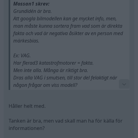
Mossan1 skrev:
Grundidén är bra.
Att googla bilmodellen kan ge mycket info, men,
man måste kunna sortera fram vad som är direkta
fakta och vad är negativa åsikter av en person med
märkesbias.
Ex: VAG.
Har flerad3 katastrofmotorer = fakta.
Men inte alla. Många är riktigt bra.
Dras alla VAG i smutsen, till stor del felaktigt när
någon frågar om viss modell?
Absolut!
Håller helt med.
Men hur en sajt eller app ska hålla ordning på
sådant är frågan. AI färgas ju extra av sådana
Tanken är bra, men vad skall man ha för källa för
saker....
informationen?