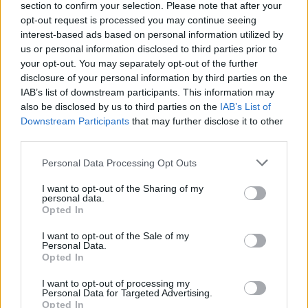
section to confirm your selection. Please note that after your
en app o en dator för felsökning
opt-out request is processed you may continue seeing
Att använda en checklista, information från
interest-based ads based on personal information utilized by
sömniga ViB eller stöd i form utav en kunnig
us or personal information disclosed to third parties prior to
kamrat är ett tidigare vanligt sätt, nuförtiden finns
your opt-out. You may separately opt-out of the further
det andra vägar man kan gå.
disclosure of your personal information by third parties on the
IAB’s list of downstream participants. This information may
Du minns som när du tipsade om Google AI för att
also be disclosed by us to third parties on the
IAB’s List of
felsöka en XLR, men det kanske bara är smart att
Downstream Participants
that may further disclose it to other
använda datorer när du föreslår det? Där ansåg du
third parties.
att "man är bra dum i huvudet" om man inte
använder de digitala hjälpmedel som finns.
Personal Data Processing Opt Outs
I want to opt-out of the Sharing of my
För övrigt anser jag att Kartago borde förstöras.
personal data.
Opted In
Volvo V90CC
"Kommunist-Kina-
I want to opt-out of the Sale of my
kombin"
(2018)
Personal Data.
Opted In
I want to opt-out of processing my
Personal Data for Targeted Advertising.
All re
Citera
Opted In