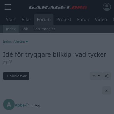
Start
Bilar
Forum
Projekt
Foton
Video
Index
Sök
Forumregler
Index
>
Allmänt
Idé för tryggare bilköp -vad tycker
ni?
Skriv svar
Abbe-T
1 Inlägg