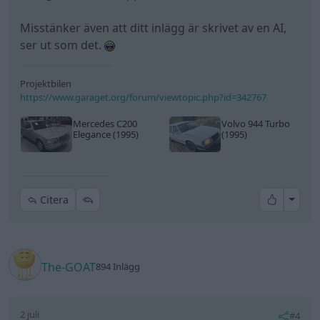
Misstänker även att ditt inlägg är skrivet av en AI,
ser ut som det.
Projektbilen
https://www.garaget.org/forum/viewtopic.php?id=342767
Mercedes C200
Volvo 944 Turbo
Elegance (1995)
(1995)
All re
Citera
The-GOAT
894 Inlägg
2 juli
#4