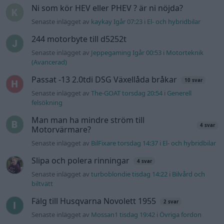
Senaste inlägget av
BilFixare torsdag 14:37
i
El- och hybridbilar
Slipa och polera rinningar
4 svar
Senaste inlägget av
turboblondie tisdag 14:22
i
Bilvård och
biltvätt
Fälg till Husqvarna Novolett 1955
2 svar
Senaste inlägget av
Mossan1 tisdag 19:42
i
Övriga fordon
Övertryck i vevhus, Volvo 940 b230fk
1 svar
Senaste inlägget av
Mossan1 onsdag 11:07
i
Generell
felsökning
VW LT35 -04 2.5 TDI dör sporadiskt under
körning, startar direkt efter nyckelcykel.
1 svar
Delar bytta utan resultat.
Senaste inlägget av
Jesper328 tisdag 12:52
i
Generell
felsökning