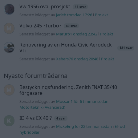
Bestyckningsfundering. Zenith INAT 35/40
förgasare
Senaste inlägget av
Mossan1 för 6 timmar sedan
i
Motorteknik (Avancerad)
ID 4 vs EX 40 ?
4 svar
Senaste inlägget av
MickeEng för 22 timmar sedan
i
El- och
hybridbilar
Ni som kör HEV eller PHEV ? är ni nöjda?
Senaste inlägget av
kaykay Igår 07:23
i
El- och hybridbilar
244 motorbyte till d5252t
Senaste inlägget av
Jeppegaming Igår 00:53
i
Motorteknik
(Avancerad)
Passat -13 2.0tdi DSG Växellåda bråkar
10 svar
Senaste inlägget av
The-GOAT torsdag 20:54
i
Generell
felsökning
Man man ha mindre ström till
4 svar
Motorvärmare?