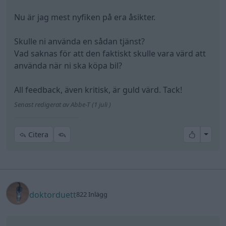
Nu är jag mest nyfiken på era åsikter.
Skulle ni använda en sådan tjänst?
Vad saknas för att den faktiskt skulle vara värd att
använda när ni ska köpa bil?
All feedback, även kritisk, är guld värd. Tack!
Senast redigerat av Abbe-T (1 juli )
All re
Citera
doktorduett
822 Inlägg