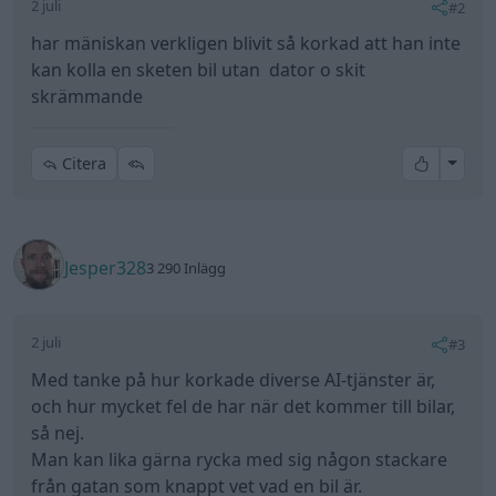
2 juli
#2
har mäniskan verkligen blivit så korkad att han inte
kan kolla en sketen bil utan dator o skit
skrämmande
All re
Citera
Jesper328
3 290 Inlägg
2 juli
#3
Med tanke på hur korkade diverse AI-tjänster är,
och hur mycket fel de har när det kommer till bilar,
så nej.
Man kan lika gärna rycka med sig någon stackare
från gatan som knappt vet vad en bil är.