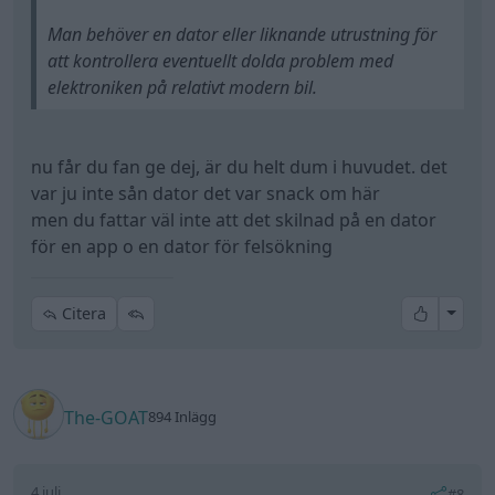
Man behöver en dator eller liknande utrustning för
att kontrollera eventuellt dolda problem med
elektroniken på relativt modern bil.
nu får du fan ge dej, är du helt dum i huvudet. det
var ju inte sån dator det var snack om här
men du fattar väl inte att det skilnad på en dator
för en app o en dator för felsökning
All re
Citera
The-GOAT
894 Inlägg
4 juli
#8