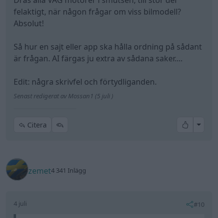
Dras alla VAG motorer i smutsen, till stor del
felaktigt, när någon frågar om viss bilmodell?
Absolut!
Så hur en sajt eller app ska hålla ordning på sådant
är frågan. AI färgas ju extra av sådana saker....
Edit: några skrivfel och förtydliganden.
Senast redigerat av Mossan1 (5 juli )
All re
Citera
zemet
4 341 Inlägg
4 juli
#10