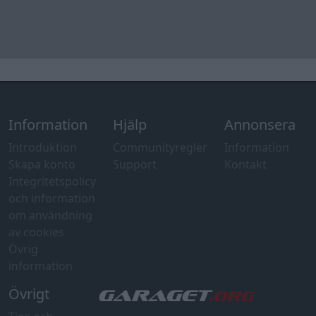
och information
om användning
av cookies
Övrig
information
Övrigt
Tips och
förslag
Felanmälan
®
GARAGET
v13.2 Copyright © 2001-2026 Garaget Media AB