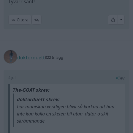
Tyvärr sant!
All re
Citera
doktorduett
822 Inlägg
4 juli
#7
The-GOAT skrev:
doktorduett skrev:
har mäniskan verkligen blivit så korkad att han
inte kan kolla en sketen bil utan dator o skit
skrämmande