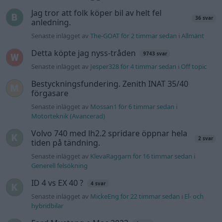
2 svar
tiden på tändning.
Senaste inlägget av
KlevaRaggarn för 16 timmar sedan
i
Generell felsökning
ID 4 vs EX 40 ?
4 svar
Senaste inlägget av
MickeEng för 22 timmar sedan
i
El- och
hybridbilar
Ford Mustang e Mac 2023
4 svar
Senaste inlägget av
KenthIJ2 Igår 12:37
i
El- och hybridbilar
Ni som kör HEV eller PHEV ? är ni nöjda?
Senaste inlägget av
kaykay Igår 07:23
i
El- och hybridbilar
244 motorbyte till d5252t
Senaste inlägget av
Jeppegaming Igår 00:53
i
Motorteknik
(Avancerad)
Passat -13 2.0tdi DSG Växellåda bråkar
10 svar
Senaste inlägget av
The-GOAT torsdag 20:54
i
Generell
felsökning