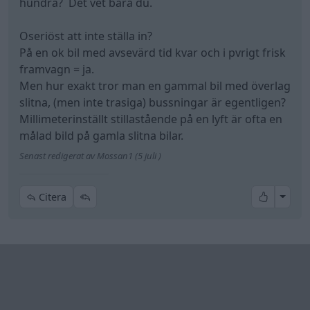
hundra? Det vet bara du.
Oseriöst att inte ställa in?
På en ok bil med avsevärd tid kvar och i pvrigt frisk
framvagn = ja.
Men hur exakt tror man en gammal bil med överlag
slitna, (men inte trasiga) bussningar är egentligen?
Millimeterinställt stillastående på en lyft är ofta en
målad bild på gamla slitna bilar.
Senast redigerat av Mossan1 (5 juli )
All re
Citera