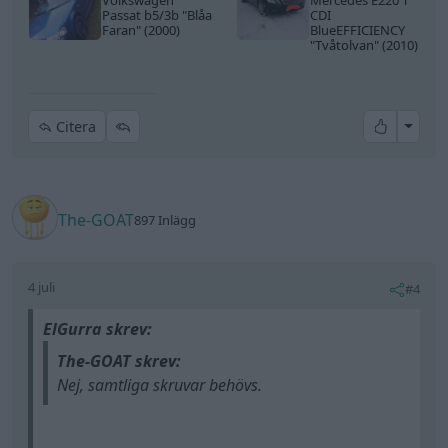
Volkswagen
Mercedes E220 T
Passat b5/3b
"Blåa
CDI
Faran"
(2000)
BlueEFFICIENCY
"Tvåtolvan"
(2010)
All re
Citera
The-GOAT
897 Inlägg
4 juli
#4
ElGurra skrev:
The-GOAT skrev:
Nej, samtliga skruvar behövs.