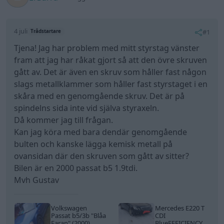
4 juli
#1
Trådstartare
Tjena! Jag har problem med mitt styrstag vänster
fram att jag har råkat gjort så att den övre skruven
gått av. Det är även en skruv som håller fast någon
slags metallklammer som håller fast styrstaget i en
skåra med en genomgående skruv. Det är på
spindelns sida inte vid själva styraxeln.
Då kommer jag till frågan.
Kan jag köra med bara dendär genomgående
bulten och kanske lägga kemisk metall på
ovansidan där den skruven som gått av sitter?
Bilen är en 2000 passat b5 1.9tdi.
Mvh Gustav
Volkswagen
Mercedes E220 T
Passat b5/3b
"Blåa
CDI
Faran"
(2000)
BlueEFFICIENCY