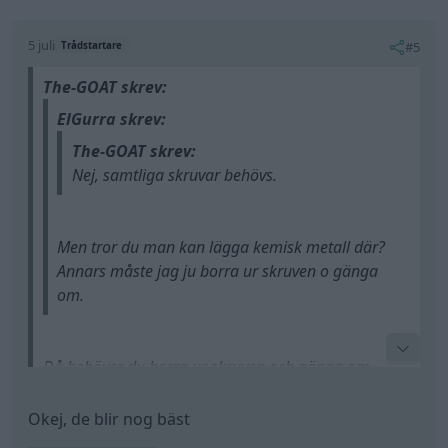
5 juli
#5
Trådstartare
The-GOAT skrev:
ElGurra skrev:
The-GOAT skrev:
Nej, samtliga skruvar behövs.
Men tror du man kan lägga kemisk metall där?
Annars måste jag ju borra ur skruven o gänga
om.
Då behöver du borra ur skruven och gänga om.
Släpper den under körning, det blir obra.
Okej, de blir nog bäst