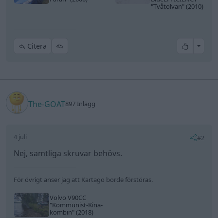
"Tvåtolvan"
(2010)
All re
Citera
The-GOAT
897 Inlägg
4 juli
#2
Nej, samtliga skruvar behövs.
För övrigt anser jag att Kartago borde förstöras.
Volvo V90CC
"Kommunist-Kina-
kombin"
(2018)