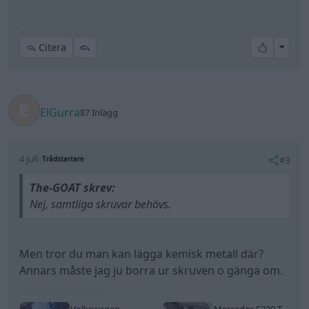
All re
Citera
ElGurra
87 Inlägg
4 juli
#3
Trådstartare
The-GOAT skrev:
Nej, samtliga skruvar behövs.
Men tror du man kan lägga kemisk metall där?
Annars måste jag ju borra ur skruven o gänga om.