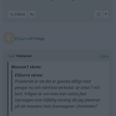
All re
Citera
ElGurra
87 Inlägg
7 juli
#10
Trådstartare
Mossan1 skrev:
ElGurra skrev:
Problemet är att det är ganska dåligt med
pengar nu och närmsta verkstad är cirka 7 mil
bort. Frågan är om man kan svetsa fast
styrstagen som tillfällig lösning då jag planerat
på att renovera hela framvagnen i framtiden?