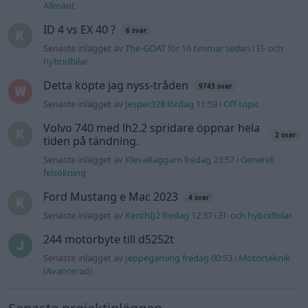
Allmänt
ID 4 vs EX 40 ?
6 svar
Senaste inlägget av
The-GOAT för 16 timmar sedan
i
El- och
hybridbilar
Detta köpte jag nyss-tråden
9743 svar
Senaste inlägget av
Jesper328 lördag 11:59
i
Off topic
Volvo 740 med lh2.2 spridare öppnar hela
2 svar
tiden på tändning.
Senaste inlägget av
KlevaRaggarn fredag 23:57
i
Generell
felsökning
Ford Mustang e Mac 2023
4 svar
Senaste inlägget av
KenthIJ2 fredag 12:37
i
El- och hybridbilar
244 motorbyte till d5252t
Senaste inlägget av
Jeppegaming fredag 00:53
i
Motorteknik
(Avancerad)