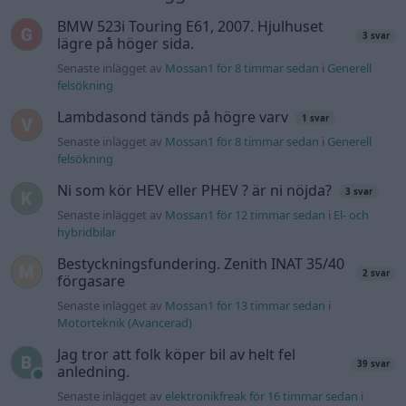
BMW 523i Touring E61, 2007. Hjulhuset
3 svar
lägre på höger sida.
Senaste inlägget av
Mossan1 för 8 timmar sedan
i
Generell
felsökning
Lambdasond tänds på högre varv
1 svar
Senaste inlägget av
Mossan1 för 8 timmar sedan
i
Generell
felsökning
Ni som kör HEV eller PHEV ? är ni nöjda?
3 svar
Senaste inlägget av
Mossan1 för 12 timmar sedan
i
El- och
hybridbilar
Bestyckningsfundering. Zenith INAT 35/40
2 svar
förgasare
Senaste inlägget av
Mossan1 för 13 timmar sedan
i
Motorteknik (Avancerad)
Jag tror att folk köper bil av helt fel
39 svar
anledning.
Senaste inlägget av
elektronikfreak för 16 timmar sedan
i