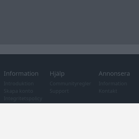
Information
Hjälp
Annonsera
Introduktion
Communityregler
Information
Skapa konto
Support
Kontakt
Integritetspolicy
och information
om användning
av cookies
Övrig
information