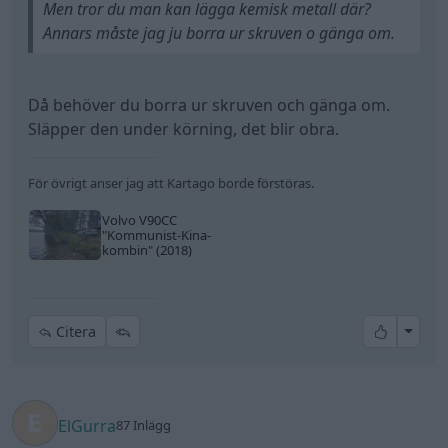
Men tror du man kan lägga kemisk metall där?
Annars måste jag ju borra ur skruven o gänga om.
Då behöver du borra ur skruven och gänga om.
Släpper den under körning, det blir obra.
För övrigt anser jag att Kartago borde förstöras.
Volvo V90CC
"Kommunist-Kina-
kombin"
(2018)
All re
Citera
ElGurra
87 Inlägg