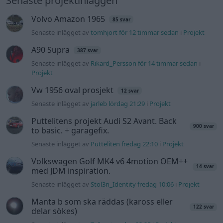
Senaste projektinläggen
Volvo Amazon 1965
85 svar
Senaste inlägget av
tomhjort för 12 timmar sedan
i
Projekt
A90 Supra
387 svar
Senaste inlägget av
Rikard_Persson för 14 timmar sedan
i
Projekt
Vw 1956 oval prosjekt
12 svar
Senaste inlägget av
jarleb lördag 21:29
i
Projekt
Puttelitens projekt Audi S2 Avant. Back
900 svar
to basic. + garagefix.
Senaste inlägget av
Putteliten fredag 22:10
i
Projekt
Volkswagen Golf MK4 v6 4motion OEM++
14 svar
med JDM inspiration.
Senaste inlägget av
Stol3n_Identity fredag 10:06
i
Projekt
Manta b som ska räddas (kaross eller
122 svar
delar sökes)