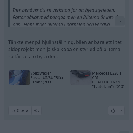
Inte behöver du en verkstad för att byta styrleden.
Fattar dåligt med pengar, men en Biltema är inte dyr
alls. Finns inget biltema i närheten och verktyg
saknas är det bättre att ställa bilen och åka buss.
Kul? Nej. Är det omöjligt har du inget val. Låna av
Tänkte mer på hjulinställning, bilen är bara ett litet
polare eller bank.
sidoprojekt men ja ska köpa en styrled på biltema
Sorry, men så är det.
så får ja ta o byta den.
Svetsa så har du förstört hela Styrpindeln och då blir
Volkswagen
Mercedes E220 T
det dyrt. Någon besiktning kan du glömma med det
Passat b5/3b
"Blåa
CDI
så det är riktigt kortsiktigt.
Faran"
(2000)
BlueEFFICIENCY
"Tvåtolvan"
(2010)
All re
Citera