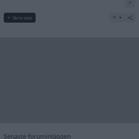
Skriv svar
Senaste foruminläggen