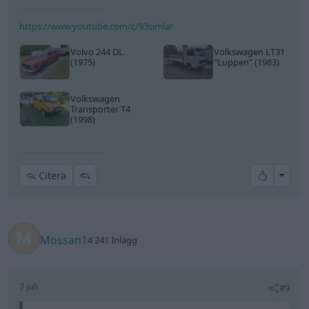
https://www.youtube.com/c/93simlar
Volvo 244 DL
Volkswagen LT31
(1975)
"Luppen"
(1983)
Volkswagen
Transporter T4
(1998)
All re
Citera
Mossan1
4 241 Inlägg
7 juli
#9