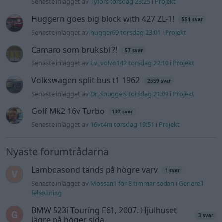
Senaste inlägget av
Tyfors torsdag 23:25
i
Projekt
Huggern goes big block with 427 ZL-1!
551 svar
Senaste inlägget av
hugger69 torsdag 23:01
i
Projekt
Camaro som bruksbil?!
57 svar
Senaste inlägget av
Ev_volvo142 torsdag 22:10
i
Projekt
Volkswagen split bus t1 1962
2559 svar
Senaste inlägget av
Dr_snuggels torsdag 21:09
i
Projekt
Golf Mk2 16v Turbo
137 svar
Senaste inlägget av
16vt4m torsdag 19:51
i
Projekt
Nyaste forumtrådarna
Lambdasond tänds på högre varv
1 svar
Senaste inlägget av
Mossan1 för 8 timmar sedan
i
Generell
felsökning
BMW 523i Touring E61, 2007. Hjulhuset
3 svar
lägre på höger sida.