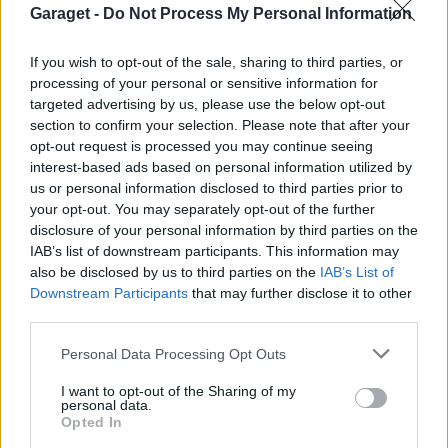
hundra? Det vet bara du.
Garaget -
Do Not Process My Personal Information
Oseriöst att inte ställa in?
All re
Citera
If you wish to opt-out of the sale, sharing to third parties, or
På en ok bil med avsevärd tid kvar och i pvrigt frisk
processing of your personal or sensitive information for
framvagn = ja.
targeted advertising by us, please use the below opt-out
Men hur exakt tror man en gammal bil med överlag
section to confirm your selection. Please note that after your
slitna, (men inte trasiga) bussningar är egentligen?
opt-out request is processed you may continue seeing
simlar
6 025 Inlägg
interest-based ads based on personal information utilized by
Millimeterinställt stillastående på en lyft är ofta en
us or personal information disclosed to third parties prior to
målad bild på gamla slitna bilar.
your opt-out. You may separately opt-out of the further
6 juli
#8
disclosure of your personal information by third parties on the
IAB’s list of downstream participants. This information may
En ny yttre styrled kostar inte många kronor,
also be disclosed by us to third parties on the
IAB’s List of
rekommenderar att smacka dit en sådan så du får
Downstream Participants
that may further disclose it to other
dit alla skruvar.
third parties.
Har du ett biltema i närheten kostar en ny yttre
styrled 59,90kr.
https://www.biltema.se/bil---
Personal Data Processing Opt Outs
mc/bilrese … 2000040178
I want to opt-out of the Sharing of my
personal data.
Den genomgående skruven är den som håller fast
Opted In
styrleden i spindeln.