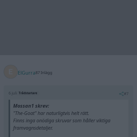
ElGurra
87 Inlägg
6 juli
#7
Trådstartare
Mossan1 skrev:
"The-Goat" har naturligtvis helt rätt.
Finns inga onödiga skruvar som håller viktiga
framvagnsdetaljer.