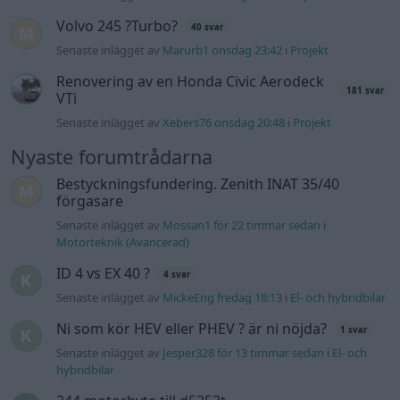
Volvo 245 ?Turbo?
40 svar
Senaste inlägget av
Marurb1 onsdag 23:42
i
Projekt
Renovering av en Honda Civic Aerodeck
181 svar
VTi
Senaste inlägget av
Xebers76 onsdag 20:48
i
Projekt
Nyaste forumtrådarna
Bestyckningsfundering. Zenith INAT 35/40
förgasare
Senaste inlägget av
Mossan1 för 22 timmar sedan
i
Motorteknik (Avancerad)
ID 4 vs EX 40 ?
4 svar
Senaste inlägget av
MickeEng fredag 18:13
i
El- och hybridbilar
Ni som kör HEV eller PHEV ? är ni nöjda?
1 svar
Senaste inlägget av
Jesper328 för 13 timmar sedan
i
El- och
hybridbilar