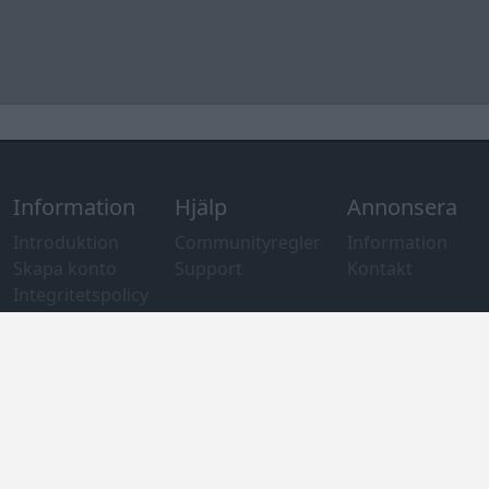
Information
Hjälp
Annonsera
Introduktion
Communityregler
Information
Skapa konto
Support
Kontakt
Integritetspolicy
och information
om användning
av cookies
Övrig
information
Övrigt