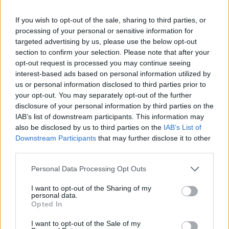
Senaste inlägget av
Jesper328 för 13 timmar sedan
i
El- och
If you wish to opt-out of the sale, sharing to third parties, or
hybridbilar
processing of your personal or sensitive information for
Jag tror att folk köper bil av helt fel
targeted advertising by us, please use the below opt-out
36 svar
anledning.
section to confirm your selection. Please note that after your
Senaste inlägget av
The-GOAT för 19 timmar sedan
i
Allmänt
opt-out request is processed you may continue seeing
interest-based ads based on personal information utilized by
Detta köpte jag nyss-tråden
9743 svar
us or personal information disclosed to third parties prior to
Senaste inlägget av
Jesper328 för 21 timmar sedan
i
Off topic
your opt-out. You may separately opt-out of the further
disclosure of your personal information by third parties on the
Bestyckningsfundering. Zenith INAT 35/40
IAB’s list of downstream participants. This information may
förgasare
also be disclosed by us to third parties on the
IAB’s List of
Senaste inlägget av
Mossan1 för 22 timmar sedan
i
Downstream Participants
that may further disclose it to other
Motorteknik (Avancerad)
third parties.
Volvo 740 med lh2.2 spridare öppnar hela
Personal Data Processing Opt Outs
2 svar
tiden på tändning.
Senaste inlägget av
KlevaRaggarn fredag 23:57
i
Generell
I want to opt-out of the Sharing of my
personal data.
felsökning
Opted In
ID 4 vs EX 40 ?
4 svar
I want to opt-out of the Sale of my
Senaste inlägget av
MickeEng fredag 18:13
i
El- och hybridbilar