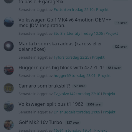
to basic. + garagefix.
Senaste inlägget av
Putteliten fredag 22:10
i
Projekt
Volkswagen Golf MK4 v6 4motion OEM++
14 svar
med JDM inspiration.
Senaste inlägget av
Stol3n_Identity fredag 10:06
i
Projekt
Manta b som ska räddas (kaross eller
122 svar
delar sökes)
Senaste inlägget av
Tyfors torsdag 23:25
i
Projekt
Huggern goes big block with 427 ZL-1!
551 svar
Senaste inlägget av
hugger69 torsdag 23:01
i
Projekt
Camaro som bruksbil?!
57 svar
Senaste inlägget av
Ev_volvo142 torsdag 22:10
i
Projekt
Volkswagen split bus t1 1962
2559 svar
Senaste inlägget av
Dr_snuggels torsdag 21:09
i
Projekt
Golf Mk2 16v Turbo
137 svar
Senaste inlägget av
16vt4m torsdag 19:51
i
Projekt