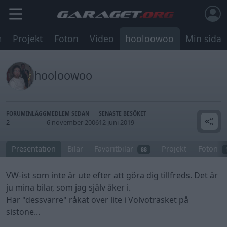
m
Projekt
Foton
Video
hooloowoo
Min sida
hooloowoo
FORUMINLÄGG
MEDLEM SEDAN
SENASTE BESÖKET
2
6 november 2006
12 juni 2019
Presentation
Bilar
Favoritbilar
Projekt
Foton
88
VW-ist som inte är ute efter att göra dig tillfreds. Det är
ju mina bilar, som jag själv åker i.
Har "dessvärre" råkat över lite i Volvoträsket på
sistone...