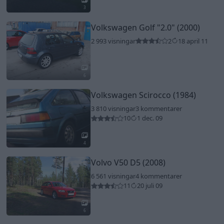
3
Volkswagen Golf
"2.0"
(2000)
2 993 visningar
2
18 april 11
6
Volkswagen Scirocco (1984)
3 810 visningar
3 kommentarer
10
1 dec. 09
4
Volvo V50 D5 (2008)
6 561 visningar
4 kommentarer
11
20 juli 09
6