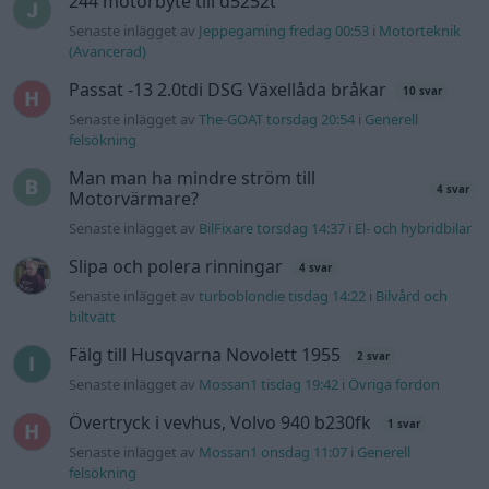
244 motorbyte till d5252t
Senaste inlägget av
Jeppegaming fredag 00:53
i
Motorteknik
(Avancerad)
Passat -13 2.0tdi DSG Växellåda bråkar
10 svar
Senaste inlägget av
The-GOAT torsdag 20:54
i
Generell
felsökning
Man man ha mindre ström till
4 svar
Motorvärmare?
Senaste inlägget av
BilFixare torsdag 14:37
i
El- och hybridbilar
Slipa och polera rinningar
4 svar
Senaste inlägget av
turboblondie tisdag 14:22
i
Bilvård och
biltvätt
Fälg till Husqvarna Novolett 1955
2 svar
Senaste inlägget av
Mossan1 tisdag 19:42
i
Övriga fordon
Övertryck i vevhus, Volvo 940 b230fk
1 svar
Senaste inlägget av
Mossan1 onsdag 11:07
i
Generell
felsökning