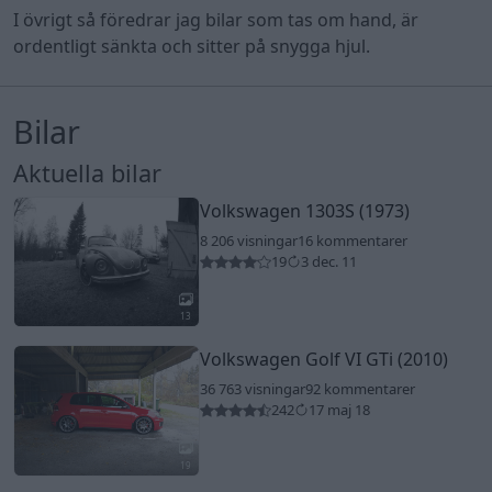
I övrigt så föredrar jag bilar som tas om hand, är
ordentligt sänkta och sitter på snygga hjul.
Bilar
Aktuella bilar
Volkswagen 1303S (1973)
8 206 visningar
16 kommentarer
19
3 dec. 11
13
Volkswagen Golf VI GTi (2010)
36 763 visningar
92 kommentarer
242
17 maj 18
19