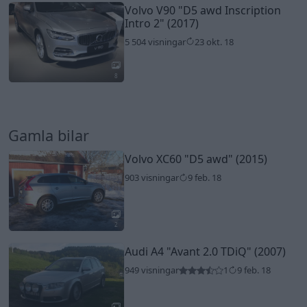
Volvo V90
"D5 awd Inscription
Intro 2"
(2017)
5 504 visningar
23 okt. 18
8
Gamla bilar
Volvo XC60
"D5 awd"
(2015)
903 visningar
9 feb. 18
2
Audi A4
"Avant 2.0 TDiQ"
(2007)
949 visningar
1
9 feb. 18