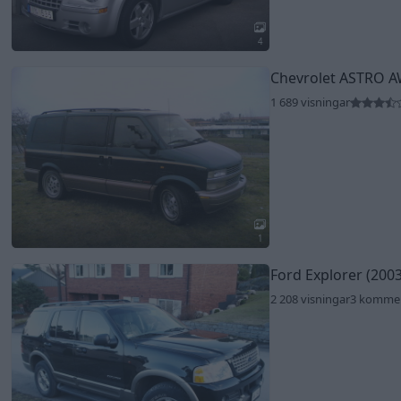
4
Chevrolet ASTRO A
1 689 visningar
1
Ford Explorer (2003
2 208 visningar
3 komme