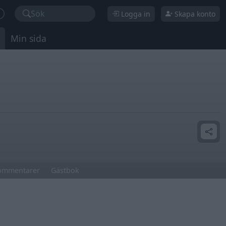
Sök
Logga in
Skapa konto
Min sida
ommentarer
Gästbok