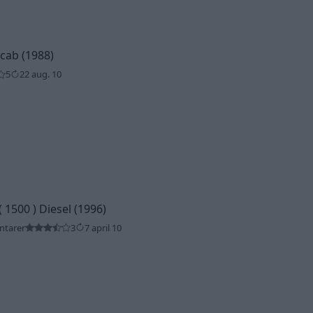
 cab (1988)
5
22 aug. 10
 1500 ) Diesel (1996)
ntarer
3
7 april 10