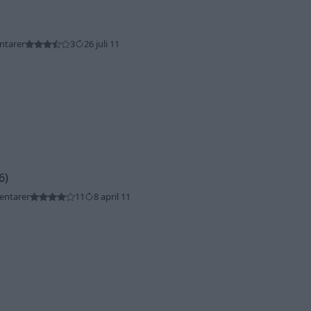
ntarer
3
26 juli 11
6)
entarer
11
8 april 11