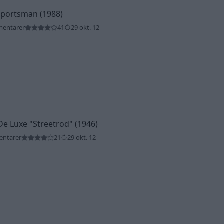
Sportsman (1988)
mentarer
41
29 okt. 12
De Luxe
"Streetrod"
(1946)
entarer
21
29 okt. 12