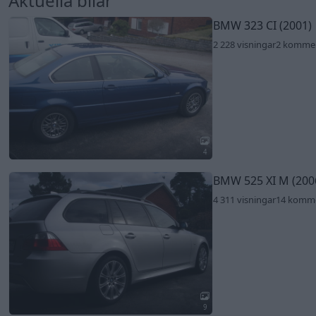
Aktuella bilar
BMW 323 CI (2001)
2 228 visningar
2 komme
4
BMW 525 XI M (200
4 311 visningar
14 komm
9