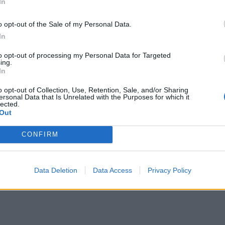
In
o opt-out of the Sale of my Personal Data.
In
 aero sedan (1947)
to opt-out of processing my Personal Data for Targeted
mmentarer
161
5 april 11
ing.
In
o opt-out of Collection, Use, Retention, Sale, and/or Sharing
ersonal Data that Is Unrelated with the Purposes for which it
lected.
Out
CONFIRM
AWD Touring (2006)
Data Deletion
Data Access
Privacy Policy
ntarer
16
5 april 11