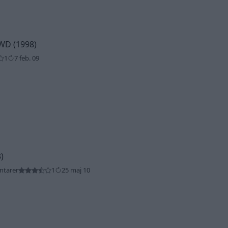
WD (1998)
1
7 feb. 09
)
ntarer
1
25 maj 10