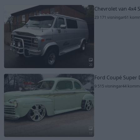
Chevrolet van 4x4 
23 171 visningar
61 kom
20
Ford Coupé Super 
9 515 visningar
44 komm
17