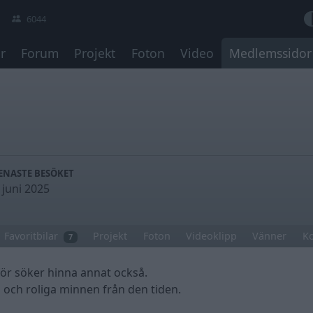
6044
r
Forum
Projekt
Foton
Video
Medlemssidor
ENASTE BESÖKET
 juni 2025
Favoritbilar
Projekt
Foton
Videoklipp
Vänner
K
7
för söker hinna annat också.
och roliga minnen från den tiden.