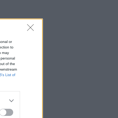
sonal or
ection to
ou may
 personal
out of the
 downstream
B’s List of