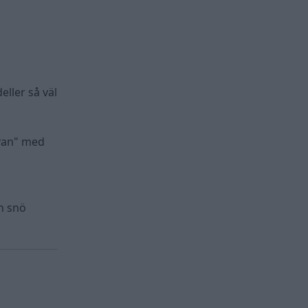
eller så väl
 van" med
ch snö