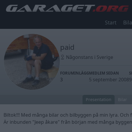
Start
Bila
paid
Någonstans i Sverige
FORUMINLÄGG
MEDLEM SEDAN
S
3
5 september 2008
9
Presentation
Bilar
Biltok!!! Med många bilar och bilbyggen på min lyra. Och 
Är inbunden "Jeep åkare" från början med många byggen 