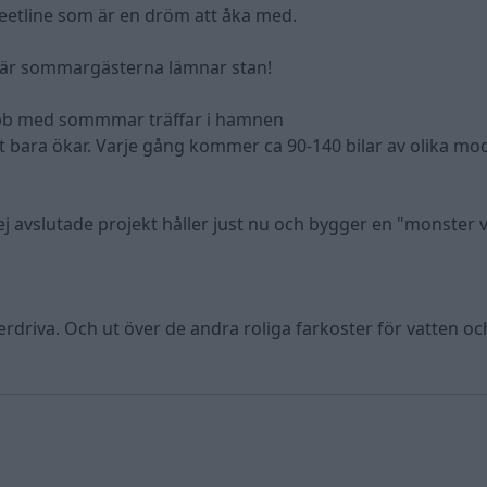
leetline som är en dröm att åka med.
 när sommargästerna lämnar stan!
klubb med sommmar träffar i hamnen
sset bara ökar. Varje gång kommer ca 90-140 bilar av olika mod
j avslutade projekt håller just nu och bygger en "monster
verdriva. Och ut över de andra roliga farkoster för vatten o