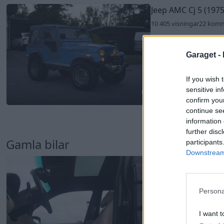
Jeep AMC Cj 5 (1975
10 405 visningar
22 kom
Garaget -
If you wish 
sensitive in
confirm you
15
continue se
information 
further disc
Gamla bilar
participants
Downstream 
BMW X5 (2002)
3 489 visningar
12 komm
Persona
I want t