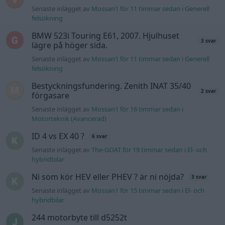
Senaste inlägget av
Mossan1 för 11 timmar sedan
i
Generell
felsökning
BMW 523i Touring E61, 2007. Hjulhuset
3 svar
lägre på höger sida.
Senaste inlägget av
Mossan1 för 11 timmar sedan
i
Generell
felsökning
Bestyckningsfundering. Zenith INAT 35/40
2 svar
förgasare
Senaste inlägget av
Mossan1 för 16 timmar sedan
i
Motorteknik (Avancerad)
ID 4 vs EX 40 ?
6 svar
Senaste inlägget av
The-GOAT för 19 timmar sedan
i
El- och
hybridbilar
Ni som kör HEV eller PHEV ? är ni nöjda?
3 svar
Senaste inlägget av
Mossan1 för 15 timmar sedan
i
El- och
hybridbilar
244 motorbyte till d5252t