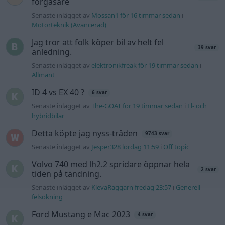
förgasare
Senaste inlägget av
Mossan1 för 16 timmar sedan
i
Motorteknik (Avancerad)
Jag tror att folk köper bil av helt fel
39 svar
anledning.
Senaste inlägget av
elektronikfreak för 19 timmar sedan
i
Allmänt
ID 4 vs EX 40 ?
6 svar
Senaste inlägget av
The-GOAT för 19 timmar sedan
i
El- och
hybridbilar
Detta köpte jag nyss-tråden
9743 svar
Senaste inlägget av
Jesper328 lördag 11:59
i
Off topic
Volvo 740 med lh2.2 spridare öppnar hela
2 svar
tiden på tändning.
Senaste inlägget av
KlevaRaggarn fredag 23:57
i
Generell
felsökning
Ford Mustang e Mac 2023
4 svar