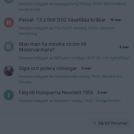
Senaste inlägget av
Jeppegaming fredag 00:53
i
Motorteknik
(Avancerad)
Passat -13 2.0tdi DSG Växellåda bråkar
10 svar
Senaste inlägget av
The-GOAT torsdag 20:54
i
Generell
felsökning
Man man ha mindre ström till
4 svar
Motorvärmare?
Senaste inlägget av
BilFixare torsdag 14:37
i
El- och hybridbilar
Slipa och polera rinningar
4 svar
Senaste inlägget av
turboblondie tisdag 14:22
i
Bilvård och
biltvätt
Fälg till Husqvarna Novolett 1955
2 svar
Senaste inlägget av
Mossan1 tisdag 19:42
i
Övriga fordon
Gå till forumet