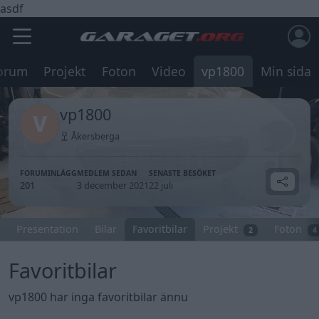
asdf
orum
Projekt
Foton
Video
vp1800
Min sida
vp1800
Åkersberga
FORUMINLÄGG
MEDLEM SEDAN
SENASTE BESÖKET
201
3 december 2021
22 juli
Presentation
Bilar
Favoritbilar
Projekt
Foton
2
4
Favoritbilar
vp1800 har inga favoritbilar ännu