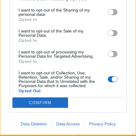
14 svar
med JDM inspiration.
I want to opt-out of the Sharing of my
Senaste inlägget av
Stol3n_Identity fredag 10:06
i
Projekt
personal data.
Opted In
Manta b som ska räddas (kaross eller
122 svar
delar sökes)
I want to opt-out of the Sale of my
Personal Data.
Senaste inlägget av
Tyfors torsdag 23:25
i
Projekt
Opted In
Huggern goes big block with 427 ZL-1!
551 svar
I want to opt-out of processing my
Senaste inlägget av
hugger69 torsdag 23:01
i
Projekt
Personal Data for Targeted Advertising.
Opted In
Camaro som bruksbil?!
57 svar
I want to opt-out of Collection, Use,
Senaste inlägget av
Ev_volvo142 torsdag 22:10
i
Projekt
Retention, Sale, and/or Sharing of my
Personal Data that Is Unrelated with the
Volkswagen split bus t1 1962
Purposes for which it was collected.
2559 svar
Opted Out
Senaste inlägget av
Dr_snuggels torsdag 21:09
i
Projekt
CONFIRM
Golf Mk2 16v Turbo
137 svar
Senaste inlägget av
16vt4m torsdag 19:51
i
Projekt
Nyaste forumtrådarna
Data Deletion
Data Access
Privacy Policy
Lambdasond tänds på högre varv
1 svar