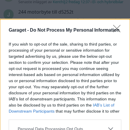
Senaste inlägget av
KenthIJ2 fredag 12:37
i
El- och hybridbilar
244 motorbyte till d5252t
Senaste inlägget av
Jeppegaming fredag 00:53
i
Motorteknik
(Avancerad)
Garaget -
Do Not Process My Personal Information
Senaste projektinläggen
If you wish to opt-out of the sale, sharing to third parties, or
Volvo Amazon 1965
85 svar
processing of your personal or sensitive information for
Senaste inlägget av
tomhjort för 15 timmar sedan
i
Projekt
targeted advertising by us, please use the below opt-out
section to confirm your selection. Please note that after your
A90 Supra
387 svar
opt-out request is processed you may continue seeing
Senaste inlägget av
Rikard_Persson för 17 timmar sedan
i
interest-based ads based on personal information utilized by
Projekt
us or personal information disclosed to third parties prior to
Vw 1956 oval prosjekt
your opt-out. You may separately opt-out of the further
12 svar
disclosure of your personal information by third parties on the
Senaste inlägget av
jarleb lördag 21:29
i
Projekt
IAB’s list of downstream participants. This information may
Puttelitens projekt Audi S2 Avant. Back
also be disclosed by us to third parties on the
IAB’s List of
900 svar
to basic. + garagefix.
Downstream Participants
that may further disclose it to other
third parties.
Senaste inlägget av
Putteliten fredag 22:10
i
Projekt
Volkswagen Golf MK4 v6 4motion OEM++
Personal Data Processing Opt Outs