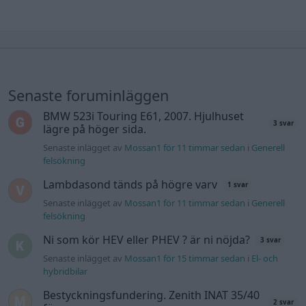
Senaste foruminläggen
BMW 523i Touring E61, 2007. Hjulhuset
3 svar
lägre på höger sida.
Senaste inlägget av
Mossan1 för 11 timmar sedan
i
Generell
felsökning
Lambdasond tänds på högre varv
1 svar
Senaste inlägget av
Mossan1 för 11 timmar sedan
i
Generell
felsökning
Ni som kör HEV eller PHEV ? är ni nöjda?
3 svar
Senaste inlägget av
Mossan1 för 15 timmar sedan
i
El- och
hybridbilar
Bestyckningsfundering. Zenith INAT 35/40
2 svar