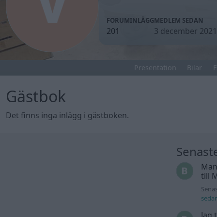
FORUMINLÄGG
MEDLEM SEDAN
201
3 december 2021
Presentation
Bilar
F
Gästbok
Det finns inga inlägg i gästboken.
Senast
Man
till
Senas
seda
Jag 