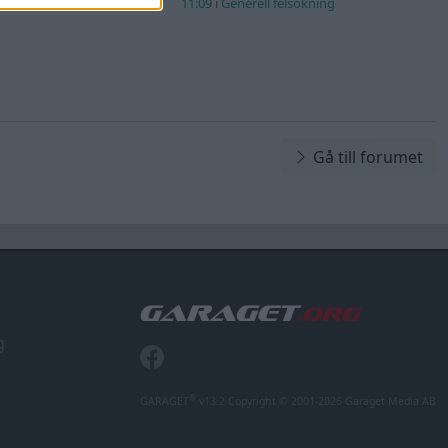
11:09
i
Generell felsökning
Gå till forumet
g
®
GARAGET
v13.2 Copyright © 2001-2026 Garaget Media AB