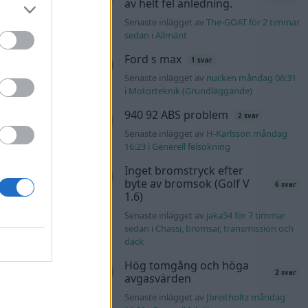
av helt fel anledning.
tids
Senaste inlägget av
The-GOAT för 2 timmar
46 svar
sedan
i
Allmänt
nRutegard tisdag
Ford s max
1 svar
Senaste inlägget av
nucken måndag 06:31
ering
i
Motorteknik (Grundläggande)
848 svar
940 92 ABS problem
2 svar
olvo142 måndag
Senaste inlägget av
H-Karlsson måndag
16:23
i
Generell felsökning
s t1
2558 svar
Inget bromstryck efter
byte av bromsok (Golf V
6 svar
nuggels måndag
1.6)
Senaste inlägget av
jaka54 för 7 timmar
d
sedan
i
Chassi, bromsar, transmission och
80 svar
däck
rd_Persson
Hög tomgång och höga
2 svar
avgasvärden
Senaste inlägget av
Jbreitholtz måndag