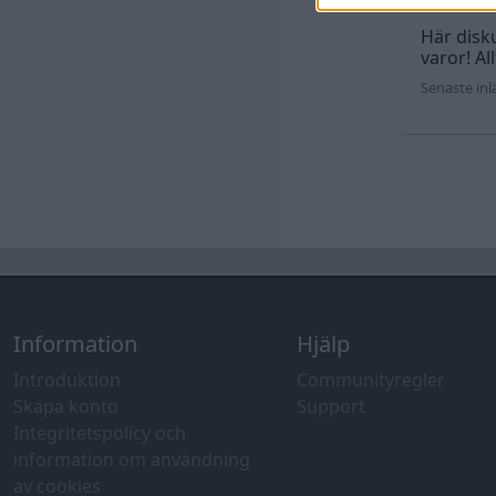
Här disku
varor! Al
Senaste in
Information
Hjälp
Introduktion
Communityregler
Skapa konto
Support
Integritetspolicy och
information om användning
av cookies