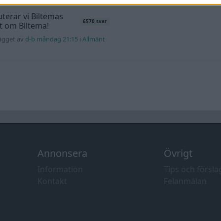
terar vi Biltemas
6570 svar
lt om Biltema!
lägget av
d-b måndag 21:15
i
Allmänt
Annonsera
Övrigt
Information
Tips och försla
Kontakt
Felanmälan