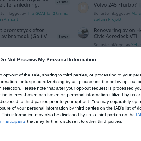
27 svar
elt fel anledning.
Volvo 245 ?Turbo?
te inlägget av
The-GOAT för 2 timmar
Senaste inlägget av
Maru
n
i
Allmänt
sedan
i
Projekt
t bromstryck efter
Renovering av en 
 av bromsok (Golf V
Civic Aerodeck VTi
6 svar
Senaste inlägget av
Xeber
te inlägget av
jaka54 för 7 timmar
timmar sedan
i
Projekt
n
i
Chassi, bromsar, transmission och
Do Not Process My Personal Information
Antikrundan på 4 hj
Ford Model T 1923
Ceed 2017
to opt-out of the sale, sharing to third parties, or processing of your per
Senaste inlägget av
Xeber
eritorsk med jämna
46 svar
formation for targeted advertising by us, please use the below opt-out s
timmar sedan
i
Projekt
anrum. Varför?
r selection. Please note that after your opt-out request is processed y
Manta b som ska r
te inlägget av
Ansan Igår 15:29
i
eing interest-based ads based on personal information utilized by us or
(kaross eller delar 
ell felsökning
disclosed to third parties prior to your opt-out. You may separately opt-
Senaste inlägget av
Tyfor
losure of your personal information by third parties on the IAB’s list of
tryck i vevhus, Volvo
sedan
i
Projekt
. This information may also be disclosed by us to third parties on the
IA
1 svar
 b230fk
Participants
that may further disclose it to other third parties.
Camaro som bruksbi
te inlägget av
Mossan1 Igår 11:07
i
ell felsökning
Senaste inlägget av
Ev_vo
i
Projekt