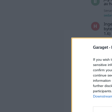
av h
Senas
seda
Inge
byte
1.6)
Senas
seda
Garaget -
däck
Kia 
If you wish 
batt
sensitive in
mell
confirm you
Senas
continue se
Gener
information 
further disc
Över
participants
940
Downstream 
Senas
Gener