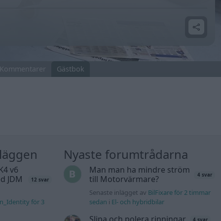
Kommentarer
Gästbok
nläggen
Nyaste forumtrådarna
K4 v6
Man man ha mindre ström
4 svar
d JDM
till Motorvärmare?
12 svar
Senaste inlägget av
BilFixare för 2 timmar
n_Identity för 3
sedan
i
El- och hybridbilar
Slipa och polera rinningar
4 svar