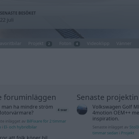
SENASTE BESÖKET
22 juli
avoritbilar
Projekt
Foton
Videoklipp
Vänner
2
4
e foruminläggen
Senaste projekti
 man ha mindre ström
Volkswagen Golf M
4 svar
 Motorvärmare?
4motion OEM++ me
inspiration.
te inlägget av
BilFixare för 2 timmar
n
i
El- och hybridbilar
Senaste inlägget av
Stol3
timmar sedan
i
Projekt
tror att folk köper bil