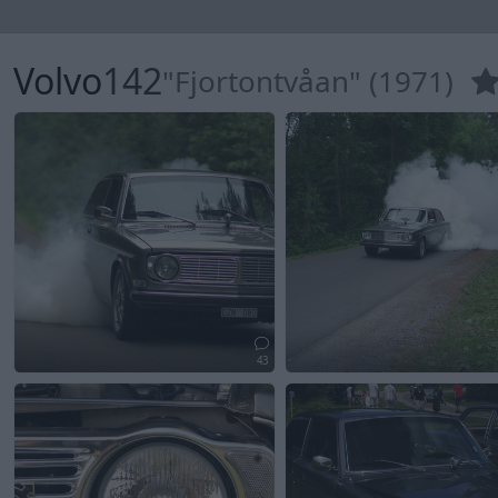
Volvo
142
"Fjortontvåan" (1971)
43