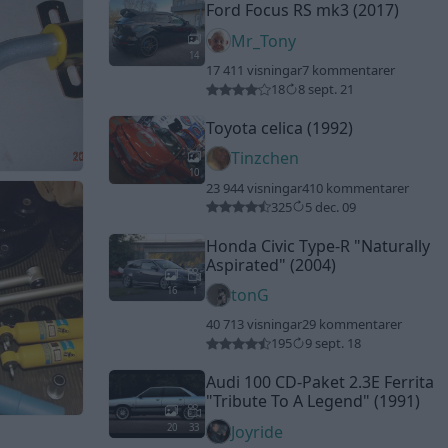
Ford Focus RS mk3 (2017)
Mr_Tony
14
17 411 visningar
7 kommentarer
18
8 sept. 21
Toyota celica (1992)
Tinzchen
10
23 944 visningar
410 kommentarer
325
5 dec. 09
Honda Civic Type-R
"Naturally
Aspirated"
(2004)
16
1
tonG
40 713 visningar
29 kommentarer
195
9 sept. 18
Audi 100 CD-Paket 2.3E Ferrita
"Tribute To A Legend"
(1991)
20
33
Joyride