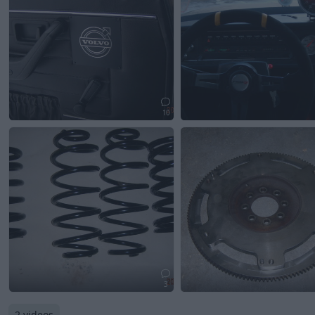
10
3
2 videos