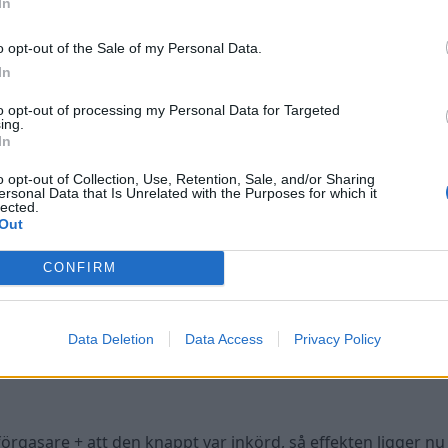
In
o opt-out of the Sale of my Personal Data.
In
to opt-out of processing my Personal Data for Targeted
ing.
In
op pump
o opt-out of Collection, Use, Retention, Sale, and/or Sharing
ersonal Data that Is Unrelated with the Purposes for which it
lected.
Out
d synkringarna kvar)
CONFIRM
Data Deletion
Data Access
Privacy Policy
ng
rgasare + att den knappt var inkörd, så effekten ligger nu