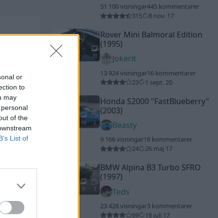
51 100 visningar
445 kommentarer
315
8 nov. 17
Rover Mini Balmoral Edition
(1995)
20
Jokerit
13 924 visningar
16 kommentarer
sonal or
23
1 sept. 20
ection to
ou may
Honda S2000
"FastBlueberry"
 personal
(2003)
out of the
18
2
Beasty
 downstream
B’s List of
9 166 visningar
16 kommentarer
24
26 maj 17
BMW Alpina B3 Turbo SFRO
(1997)
9
3
Teds
23 428 visningar
3 kommentarer
69
18 juli 17