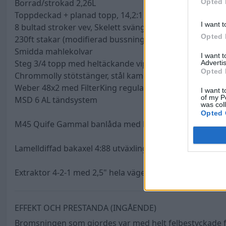
Opted 
Borrad/strokad 2,26L
Toppdeckad + planad topp, 14,2:1
I want t
8 bultad stroker vev, Skelett svänghjul
Opted 
230ft stakar (modifierad bussning i lilländan)
Smidda mahlekolvar
I want 
Steg 3/4 topp med heltäckande vipparmsbrygga
Advertis
Opted 
Chrommolly stötstänger, stål kamdrev
Weber 48x2 med FilterKing regulator och Facet Red T
I want t
of my P
MSD 6 AL tändsystem
was col
Opted 
M45 Quife Gammal banlåda med lång1:a (Rakskuren me
Lamelldiffad bakaxel 4:88 utväxling
Extraktor 4-2-1 med 2,5" hela vägen i orginal utformni
EFFEKT OCH PRESTANDA (INGÅENDE)
Bromsningen som gjordes var med helt felbestyckade fö