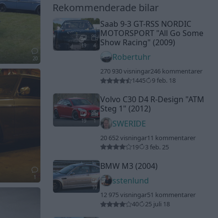
Rekommenderade bilar
Saab 9-3 GT-RSS NORDIC
MOTORSPORT
"All Go Some
Show Racing"
(2009)
19
4
Robertuhr
20
270 930 visningar
246 kommentarer
1445
9 feb. 18
Volvo C30 D4 R-Design
"ATM
Steg 1"
(2012)
19
1
SWERIDE
20 652 visningar
11 kommentarer
19
3 feb. 25
BMW M3 (2004)
1
sstenlund
10
12 975 visningar
51 kommentarer
40
25 juli 18