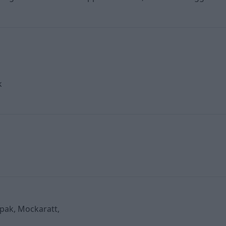
k
spak, Mockaratt,