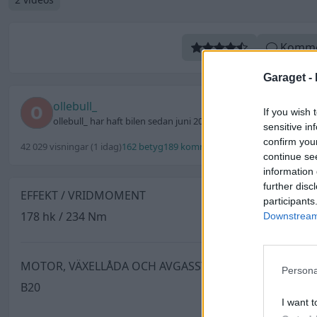
Komme
Garaget -
ollebull_
If you wish 
ollebull_ har haft bilen sedan juni 2006
sensitive in
confirm you
42 029 visningar
(1 idag)
162 betyg
189 kommentarer
2 videos
75 favorit
continue se
information 
further disc
EFFEKT / VRIDMOMENT
participants
178 hk / 234 Nm
Downstream 
MOTOR, VÄXELLÅDA OCH AVGASSYSTEM
Persona
B20
I want t