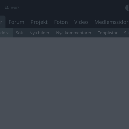
8907
r
Forum
Projekt
Foton
Video
Medlemssidor
äddra
Sök
Nya bilder
Nya kommentarer
Topplistor
Sl