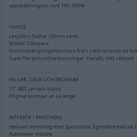
uppskattningsvis runt 190-200hk
CHASSI
Lesjöfors fjädrar (30mm sänk)
Bilstein Dämpare
Grövre krängningshämmare fram + extramonterad ba
Superflex polurethanbussningar överallt, inkl. rattaxel
FÄLGAR, DÄCK OCH BROMSAR
17" BBS Lemans kopior
Orginal bromsar än så länge
INTERIÖR / INREDNING
Helsvart inredning med Sportstolar, Egentillverkad vxl.
Autometer mätare