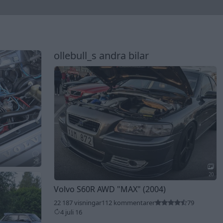
ollebull_s andra bilar
25
20
Volvo S60R AWD
"MAX"
(2004)
22 187 visningar
112 kommentarer
79
4 juli 16