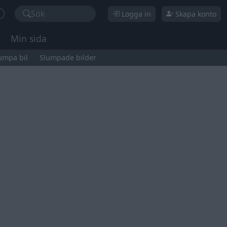
Sök
Logga in
Skapa konto
Min sida
umpa bil
Slumpade bilder