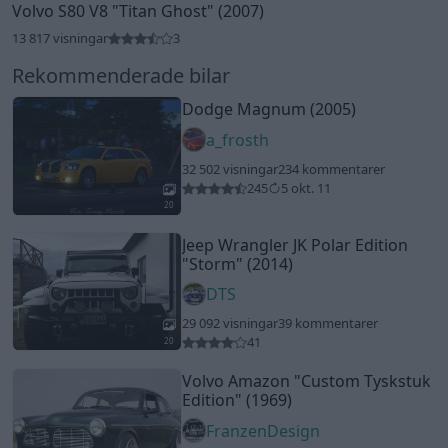
Volvo S80 V8
"Titan Ghost"
(2007)
13 817 visningar
3
Rekommenderade bilar
Dodge Magnum (2005)
a_frosth
32 502 visningar
234 kommentarer
245
5 okt. 11
20
Jeep Wrangler JK Polar Edition
"Storm"
(2014)
DTS
29 092 visningar
39 kommentarer
41
20
Volvo Amazon
"Custom Tyskstuk
Edition"
(1969)
FranzenDesign