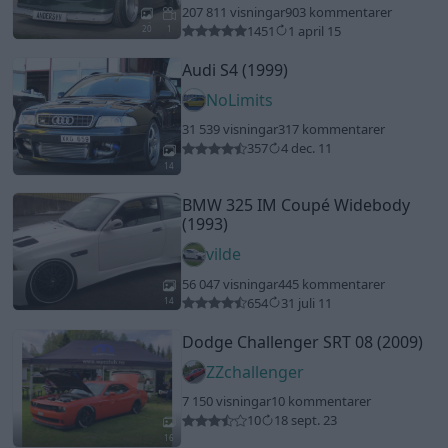
207 811 visningar
903 kommentarer
1451
1 april 15
20
1
Audi S4 (1999)
NoLimits
31 539 visningar
317 kommentarer
357
4 dec. 11
14
BMW 325 IM Coupé Widebody
(1993)
vilde
56 047 visningar
445 kommentarer
654
31 juli 11
14
Dodge Challenger SRT 08 (2009)
ZZchallenger
7 150 visningar
10 kommentarer
10
18 sept. 23
16