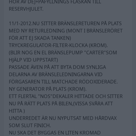
HÖR AV DEJ+PÅFYLLNINGS FLASKAN TILL
RESERVHJULET.
11/1-2012.NU SITTER BRÄNSLERETUREN PÅ PLATS
MED NY RETURLEDNING (MONT I BRÄNSLERÖRET
FÖR ATT EJ SKADA TANKEN)
TRYCKREGULATOR-FILTER-KLOCKA (KROM).
(BLIR NOG EN EL BRÄNSLEPUMP "CARTER"SOM
HJÄLP VID UPPSTART)
PASSADE ÄVEN PÅ ATT BYTA DOM SYNLIGA
DELARNA AV BRÄNSLELEDNINGARNA VID
FÖRGASAREN TILL MATCHADE RÖDOXIDERADE.
NY GENERATOR PÅ PLATS (KROM).
ETT FLERTAL "NOS"DEKALER HITTADE OCH SITTER
NU PÅ RÄTT PLATS PÅ BILEN,(VISSA SVÅRA ATT
HITTA )
UNDERREDET ÄR NU NYPUTSAT MED HÅRDVAX
SOM SLUT FINICH.
NU SKA DET BYGGAS EN LITEN KROMAD