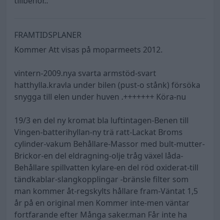
tillbehör..
FRAMTIDSPLANER
Kommer Att visas på moparmeets 2012.
vintern-2009.nya svarta armstöd-svart
hatthylla.kravla under bilen (pust-o stånk) försöka
snygga till elen under huven .+++++++ Köra-nu
19/3 en del ny kromat bla luftintagen-Benen till
Vingen-batterihyllan-ny trä ratt-Lackat Broms
cylinder-vakum Behållare-Massor med bult-mutter-
Brickor-en del eldragning-olje tråg växel låda-
Behållare spillvatten kylare-en del röd oxiderat-till
tändkablar-slangkopplingar -bränsle filter som
man kommer åt-regskylts hållare fram-Väntat 1,5
år på en original men Kommer inte-men väntar
fortfarande efter Många saker.man Får inte ha