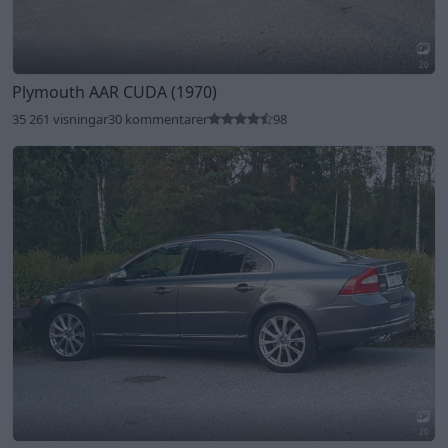
20
Plymouth AAR CUDA (1970)
35 261 visningar
30 kommentarer
98
20