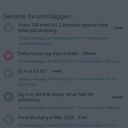
Senaste foruminläggen
Volvo 740 med lh2.2 spridare öppnar hela
2 svar
tiden på tändning.
Senaste inlägget av
KlevaRaggarn för 5 timmar sedan
i
Generell felsökning
Detta köpte jag nyss-tråden
9738 svar
Senaste inlägget av
The-GOAT för 6 timmar sedan
i
Off topic
ID 4 vs EX 40 ?
4 svar
Senaste inlägget av
MickeEng för 10 timmar sedan
i
El- och
hybridbilar
Jag tror att folk köper bil av helt fel
33 svar
anledning.
Senaste inlägget av
Jokabsson för 15 timmar sedan
i
Allmänt
Ford Mustang e Mac 2023
4 svar
Senaste inlägget av
KenthIJ2 för 16 timmar sedan
i
El- och