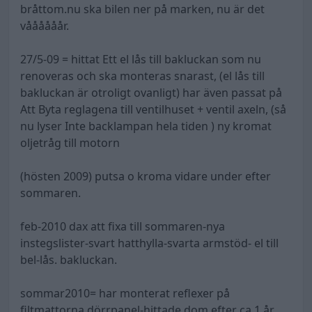
bråttom.nu ska bilen ner på marken, nu är det
våååååår.
27/5-09 = hittat Ett el lås till bakluckan som nu
renoveras och ska monteras snarast, (el lås till
bakluckan är otroligt ovanligt) har även passat på
Att Byta reglagena till ventilhuset + ventil axeln, (så
nu lyser Inte backlampan hela tiden ) ny kromat
oljetråg till motorn
(hösten 2009) putsa o kroma vidare under efter
sommaren.
feb-2010 dax att fixa till sommaren-nya
instegslister-svart hatthylla-svarta armstöd- el till
bel-lås. bakluckan.
sommar2010= har monterat reflexer på
filtmattorna dörrpanel-hittade dom efter ca 1 år