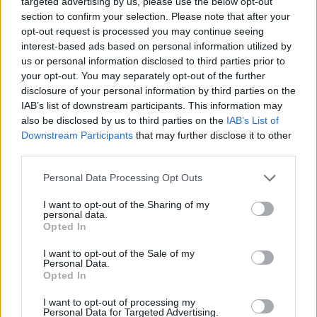
targeted advertising by us, please use the below opt-out
MEN VART HITTAR MAN DOM ???????????.
section to confirm your selection. Please note that after your
opt-out request is processed you may continue seeing
26/2-13. HITTADE QA1- FRÄMRE STÖTDÄMPARE I
interest-based ads based on personal information utilized by
POLERAD ALUMINIUM.
us or personal information disclosed to third parties prior to
your opt-out. You may separately opt-out of the further
disclosure of your personal information by third parties on the
2/3-13, DÄMPARNA SER RIKTIGT BRA UT,NU PÅ
IAB’s list of downstream participants. This information may
PLATS.
also be disclosed by us to third parties on the
IAB’s List of
Downstream Participants
that may further disclose it to other
15/5-13. ÄNTLIGEN HITTAT "NOS" GULA FRAMLYSEN
third parties.
EFTER FLER ÅRS LETANDE.
HALV-LJUSET VAR INTE SVÅRT ATT HITTA-MEN "HEL-
Personal Data Processing Opt Outs
LJUSET" NÄSTAN OMÖJLIGT.MYCKET FÖR ATT DESSA
I want to opt-out of the Sharing of my
GULA GLAS FICK INTE ANVÄNDAS I USA-ENDAST
personal data.
Opted In
TILL EXPORTBILAR.SEDAN ATT HITTA RÄTT FABRIKAT
OCH RÄTT TÄTHET PÅ DET GULA GLASET TILL ALLA 4
I want to opt-out of the Sale of my
ST GLASEN.DET VAR INTE DET LÄTTASTE.
Personal Data.
Opted In
12-2,HITTAT EN KILLE SOM LACKAR KROM MED
I want to opt-out of processing my
Personal Data for Targeted Advertising.
MYCKET BRA RESULTAT.