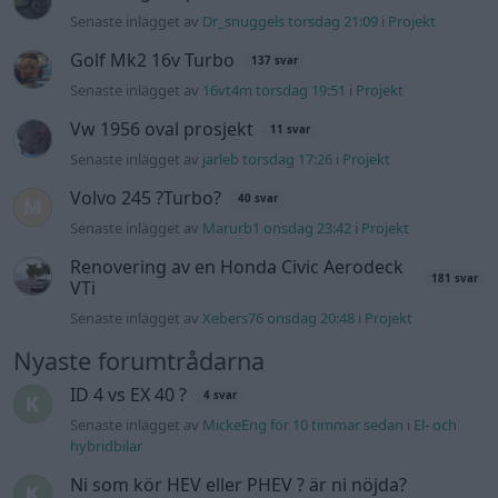
Senaste inlägget av
Dr_snuggels torsdag 21:09
i
Projekt
Golf Mk2 16v Turbo
137 svar
Senaste inlägget av
16vt4m torsdag 19:51
i
Projekt
Vw 1956 oval prosjekt
11 svar
Senaste inlägget av
jarleb torsdag 17:26
i
Projekt
Volvo 245 ?Turbo?
40 svar
Senaste inlägget av
Marurb1 onsdag 23:42
i
Projekt
Renovering av en Honda Civic Aerodeck
181 svar
VTi
Senaste inlägget av
Xebers76 onsdag 20:48
i
Projekt
Nyaste forumtrådarna
ID 4 vs EX 40 ?
4 svar
Senaste inlägget av
MickeEng för 10 timmar sedan
i
El- och
hybridbilar
Ni som kör HEV eller PHEV ? är ni nöjda?