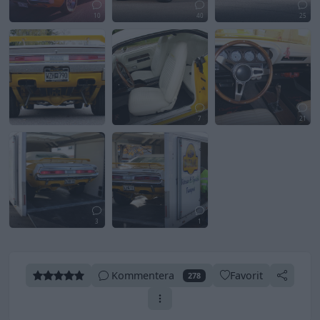
10
40
25
7
21
3
1
Kommentera
Favorit
278