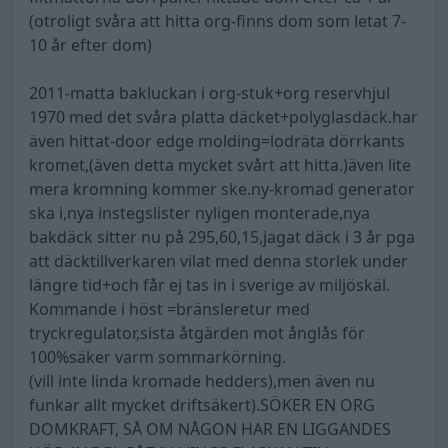
(otroligt svåra att hitta org-finns dom som letat 7-
10 år efter dom)
2011-matta bakluckan i org-stuk+org reservhjul
1970 med det svåra platta däcket+polyglasdäck.har
även hittat-door edge molding=lodräta dörrkants
kromet,(även detta mycket svårt att hitta.)även lite
mera kromning kommer ske.ny-kromad generator
ska i,nya instegslister nyligen monterade,nya
bakdäck sitter nu på 295,60,15,jagat däck i 3 år pga
att däcktillverkaren vilat med denna storlek under
längre tid+och får ej tas in i sverige av miljöskäl.
Kommande i höst =bränsleretur med
tryckregulator,sista åtgärden mot ånglås för
100%säker varm sommarkörning.
(vill inte linda kromade hedders),men även nu
funkar allt mycket driftsäkert).SÖKER EN ORG
DOMKRAFT, SÅ OM NÅGON HAR EN LIGGANDES