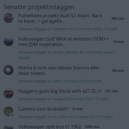
Senaste projektinläggen
Puttelitens projekt Audi S2 Avant. Back
900 svar
to basic. + garagefix.
Senaste inlägget av
Putteliten för 6 timmar sedan
i
Projekt
Volkswagen Golf MK4 v6 4motion OEM++
14 svar
med JDM inspiration.
Senaste inlägget av
Stol3n_Identity för 18 timmar sedan
i
Projekt
Manta b som ska räddas (kaross eller
122 svar
delar sökes)
Senaste inlägget av
Tyfors torsdag 23:25
i
Projekt
Huggern goes big block with 427 ZL-1!
551 svar
Senaste inlägget av
hugger69 torsdag 23:01
i
Projekt
Camaro som bruksbil?!
57 svar
Senaste inlägget av
Ev_volvo142 torsdag 22:10
i
Projekt
Volkswagen split bus t1 1962
2559 svar