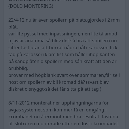
(DOLD MONTERING)
22/4-12.nu är även spoilern på plats,gjordes i 2 mm
plåt,
var lite pyssel med inpassningen,men lite tålamod
o jävlar anamma så blev det så bra att spoilern nu
sitter fast utan att borrat några hål i karossen,fick
tag på karosseri kläm-list som håller ihop kanten
på sandplåten o spoilern med sån kraft att den är
orubblig.
provar med högblank svart över sommaren,får se i
höst om spoilern ev bli kromad då? (svart blev
diskret o snyggt-så det får sitta på ett tag )
8/11-2012 monterat ner upphängningarna för
avgas systemet som kommer få en omgång i
krombadet.nu återmont med bra resultat. fästena
till slutrören monterade efter en dust i krombadet.