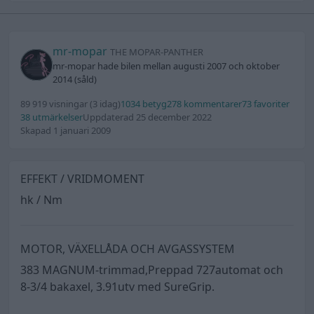
mr-mopar
THE MOPAR-PANTHER
mr-mopar hade bilen mellan augusti 2007 och oktober
2014 (såld)
89 919 visningar
(3 idag)
1034 betyg
278 kommentarer
73 favoriter
38 utmärkelser
Uppdaterad 25 december 2022
Skapad 1 januari 2009
EFFEKT / VRIDMOMENT
hk / Nm
MOTOR, VÄXELLÅDA OCH AVGASSYSTEM
383 MAGNUM-trimmad,Preppad 727automat och
8-3/4 bakaxel, 3.91utv med SureGrip.