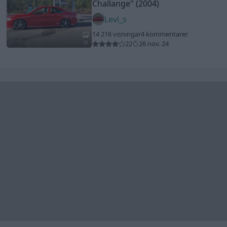
Challange"
(2004)
Levi_s
14 216 visningar
4 kommentarer
22
26 nov. 24
20