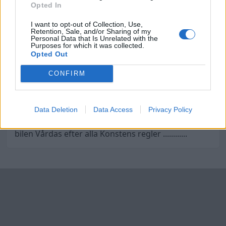
Opted In
SÅ NU BLIR BAKLJUSPOTTORNA I BAKLUCKAN
ÄNTLIGEN KROMADE.
I want to opt-out of Collection, Use,
Retention, Sale, and/or Sharing of my
Personal Data that Is Unrelated with the
Purposes for which it was collected.
Opted Out
ÖVRIGT
Bilen är helrenoverad. Lackad i Vipers gula Nyans
CONFIRM
med orange pearl över.
Har gått ca 150mil sedan renoveringen blev färdig i
South Carolina 2007.
Data Deletion
Data Access
Privacy Policy
Bilen är renoverad av Far och son i 3års tid.nu ska
bilen Vårdas efter alla Konstens regler ............