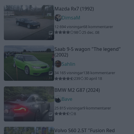
Mazda Rx7 (1992)
DimsaM
12 694 visningar
68 kommentarer
98
25 dec. 08
11
Saab 9-5 wagon
"The legend"
(2002)
Sahlin
34 165 visningar
138 kommentarer
239
30 april 18
11
BMW M2 G87 (2024)
Bave
25 815 visningar
9 kommentarer
8
14
Volvo S60 2.5T
"Fusion Red