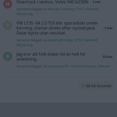
Övertryck i vevhus, Volvo 940 b230fk
1 svar
Senaste inlägget av
Mossan1 onsdag 11:07
i
Generell
felsökning
VW LT35 -04 2.5 TDI dör sporadiskt under
körning, startar direkt efter nyckelcykel.
1 svar
Delar bytta utan resultat.
Senaste inlägget av
Jesper328 tisdag 12:52
i
Generell
felsökning
Jag tror att folk köper bil av helt fel
33 svar
anledning.
Senaste inlägget av
Jokabsson för 15 timmar sedan
i
Allmänt
Gå till forumet