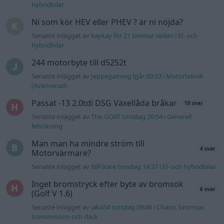
hybridbilar
Ni som kör HEV eller PHEV ? är ni nöjda?
Senaste inlägget av
kaykay för 21 timmar sedan
i
El- och
hybridbilar
244 motorbyte till d5252t
Senaste inlägget av
Jeppegaming Igår 00:53
i
Motorteknik
(Avancerad)
Passat -13 2.0tdi DSG Växellåda bråkar
10 svar
Senaste inlägget av
The-GOAT torsdag 20:54
i
Generell
felsökning
Man man ha mindre ström till
4 svar
Motorvärmare?
Senaste inlägget av
BilFixare torsdag 14:37
i
El- och hybridbilar
Inget bromstryck efter byte av bromsok
6 svar
(Golf V 1.6)
Senaste inlägget av
jaka54 torsdag 09:48
i
Chassi, bromsar,
transmission och däck