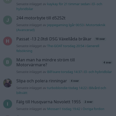
Senaste inlägget av
kaykay för 21 timmar sedan
i
El- och
hybridbilar
244 motorbyte till d5252t
Senaste inlägget av
Jeppegaming Igår 00:53
i
Motorteknik
(Avancerad)
Passat -13 2.0tdi DSG Växellåda bråkar
10 svar
Senaste inlägget av
The-GOAT torsdag 20:54
i
Generell
felsökning
Man man ha mindre ström till
4 svar
Motorvärmare?
Senaste inlägget av
BilFixare torsdag 14:37
i
El- och hybridbilar
Slipa och polera rinningar
4 svar
Senaste inlägget av
turboblondie tisdag 14:22
i
Bilvård och
biltvätt
Fälg till Husqvarna Novolett 1955
2 svar
Senaste inlägget av
Mossan1 tisdag 19:42
i
Övriga fordon