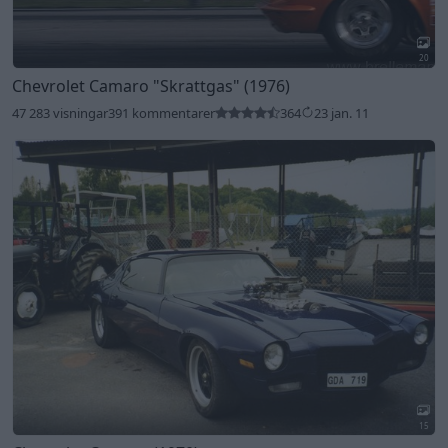
20
Chevrolet Camaro
"Skrattgas"
(1976)
47 283 visningar
391 kommentarer
364
23 jan. 11
15