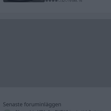
32
19 okt. 16
Senaste foruminläggen
Ni som kör HEV eller PHEV ? är ni nöjda?
1 svar
Senaste inlägget av
Jesper328 för 9 timmar sedan
i
El- och
hybridbilar
Jag tror att folk köper bil av helt fel
36 svar
anledning.
Senaste inlägget av
The-GOAT för 14 timmar sedan
i
Allmänt
Detta köpte jag nyss-tråden
9743 svar
Senaste inlägget av
Jesper328 för 16 timmar sedan
i
Off topic
Bestyckningsfundering. Zenith INAT 35/40
förgasare
Senaste inlägget av
Mossan1 för 18 timmar sedan
i