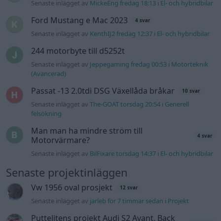
4 svar
Motorvärmare?
Senaste inlägget av
BilFixare torsdag 14:37
i
El- och hybridbilar
Senaste projektinläggen
Vw 1956 oval prosjekt
12 svar
Senaste inlägget av
jarleb för 7 timmar sedan
i
Projekt
Puttelitens projekt Audi S2 Avant. Back
900 svar
to basic. + garagefix.
Senaste inlägget av
Putteliten fredag 22:10
i
Projekt
Volkswagen Golf MK4 v6 4motion OEM++
14 svar
med JDM inspiration.
Senaste inlägget av
Stol3n_Identity fredag 10:06
i
Projekt
Manta b som ska räddas (kaross eller
122 svar
delar sökes)
Senaste inlägget av
Tyfors torsdag 23:25
i
Projekt
Huggern goes big block with 427 ZL-1!
551 svar
Senaste inlägget av
hugger69 torsdag 23:01
i
Projekt