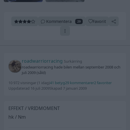
Kommentera
Favorit
29
roadwarriorracing
Surkärring
roadwarriorracing hade bilen mellan september 2008 och
juli 2009 (såld)
10 972 visningar
(1 idag)
41 betyg
29 kommentarer
2 favoriter
Uppdaterad 16 juli 2009
Skapad 7 januari 2009
EFFEKT / VRIDMOMENT
hk / Nm