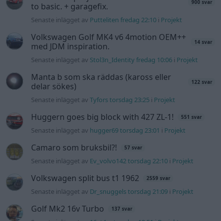
Camaro som bruksbil?!
57 svar
Senaste inlägget av
Ev_volvo142 torsdag 22:10
i
Projekt
Volkswagen split bus t1 1962
2559 svar
Senaste inlägget av
Dr_snuggels torsdag 21:09
i
Projekt
Golf Mk2 16v Turbo
137 svar
Senaste inlägget av
16vt4m torsdag 19:51
i
Projekt
Volvo 245 ?Turbo?
40 svar
Senaste inlägget av
Marurb1 onsdag 23:42
i
Projekt
Renovering av en Honda Civic Aerodeck
181 svar
VTi
Senaste inlägget av
Xebers76 onsdag 20:48
i
Projekt
Nyaste forumtrådarna
Bestyckningsfundering. Zenith INAT 35/40
förgasare
Senaste inlägget av
Mossan1 för 18 timmar sedan
i