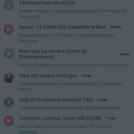
Senaste inlägget av
turboblondie tisdag 14:22
i
Bilvård och
biltvätt
Fälg till Husqvarna Novolett 1955
2 svar
Senaste inlägget av
Mossan1 tisdag 19:42
i
Övriga fordon
Övertryck i vevhus, Volvo 940 b230fk
1 svar
Senaste inlägget av
Mossan1 onsdag 11:07
i
Generell
felsökning
VW LT35 -04 2.5 TDI dör sporadiskt under
körning, startar direkt efter nyckelcykel.
1 svar
Delar bytta utan resultat.
Senaste inlägget av
Jesper328 tisdag 12:52
i
Generell
felsökning
Gå till forumet