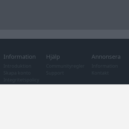
Integritetspolicy
och information
om användning
av cookies
Övrig
information
Övrigt
Tips och
förslag
Felanmälan
®
GARAGET
v13.2 Copyright © 2001-2026 Garaget Media AB