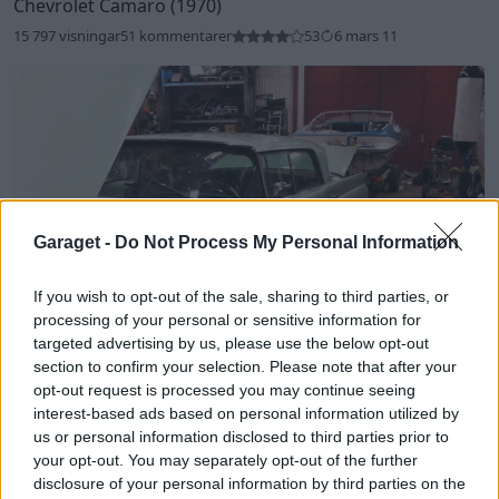
Chevrolet Camaro (1970)
15 797 visningar
51 kommentarer
53
6 mars 11
Garaget -
Do Not Process My Personal Information
If you wish to opt-out of the sale, sharing to third parties, or
processing of your personal or sensitive information for
targeted advertising by us, please use the below opt-out
section to confirm your selection. Please note that after your
7
opt-out request is processed you may continue seeing
Lincoln Capri (1959)
interest-based ads based on personal information utilized by
us or personal information disclosed to third parties prior to
5 256 visningar
10 kommentarer
12
21 jan. 11
your opt-out. You may separately opt-out of the further
Rekommenderade bilar
disclosure of your personal information by third parties on the