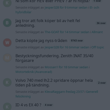
Motorteknik (Avancerad)
Volvo 740 med lh2.2 spridare öppnar hela
2 svar
tiden på tändning.
Senaste inlägget av
KlevaRaggarn fredag 23:57
i
Generell
felsökning
ID 4 vs EX 40 ?
4 svar
Senaste inlägget av
MickeEng fredag 18:13
i
El- och hybridbilar
Ford Mustang e Mac 2023
4 svar
Senaste inlägget av
KenthIJ2 fredag 12:37
i
El- och hybridbilar
244 motorbyte till d5252t
Senaste inlägget av
Jeppegaming fredag 00:53
i
Motorteknik
(Avancerad)
Passat -13 2.0tdi DSG Växellåda bråkar
10 svar
Senaste inlägget av
The-GOAT torsdag 20:54
i
Generell
felsökning
Man man ha mindre ström till