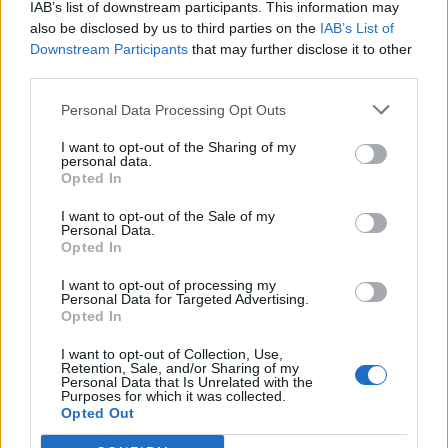
IAB’s list of downstream participants. This information may
Ford T 23
"Bad n blown"
(1923)
also be disclosed by us to third parties on the
IAB’s List of
Downstream Participants
that may further disclose it to other
BlownT23
third parties.
52 743 visningar
252 kommentarer
302
3 feb. 15
Personal Data Processing Opt Outs
20
I want to opt-out of the Sharing of my
Toyota Starlet Glanza V (1996)
personal data.
Opted In
Rafael
I want to opt-out of the Sale of my
37 047 visningar
118 kommentarer
Personal Data.
236
26 sept. 21
Opted In
20
1
I want to opt-out of processing my
BMW M535i E28
"Divad-
Personal Data for Targeted Advertising.
Motorsport"
(1985)
Opted In
Divad
I want to opt-out of Collection, Use,
Retention, Sale, and/or Sharing of my
132 506 visningar
975 kommentarer
Personal Data that Is Unrelated with the
998
27 mars 17
20
7
Purposes for which it was collected.
Opted Out
Volkswagen Golf R Performance