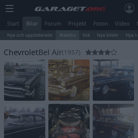
Start
Bilar
Forum
Projekt
Foton
Video
Nya och uppdaterade
Bläddra
Sök
Nya bilder
Nya 
Chevrolet
Bel Air
(1957)
3
12
7