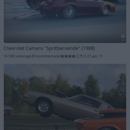
20
Chevrolet Camaro
"Spritberoende"
(1988)
16 599 visningar
45 kommentarer
75
21 jan. 11