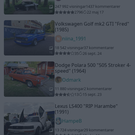
247 992 visningar
1437 kommentarer
2796
22 maj 17
20
Volkswagen Golf mk2 GTI
"Fred"
(1985)
niina_1991
18 542 visningar
37 kommentarer
35
26 sept. 24
15
Dodge Polara 500
"505 Stroker 4-
speed"
(1964)
Odmark
11 880 visningar
2 kommentarer
13
15 sept. 23
20
Lexus LS400
"RIP Harambe"
(1991)
HampeB
13 724 visningar
29 kommentarer
11