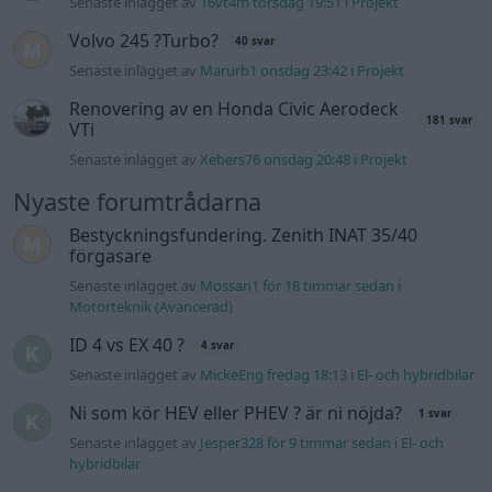
Motorteknik (Avancerad)
ID 4 vs EX 40 ?
4 svar
Senaste inlägget av
MickeEng fredag 18:13
i
El- och hybridbilar
Ni som kör HEV eller PHEV ? är ni nöjda?
1 svar
Senaste inlägget av
Jesper328 för 9 timmar sedan
i
El- och
hybridbilar
244 motorbyte till d5252t
Senaste inlägget av
Jeppegaming fredag 00:53
i
Motorteknik
(Avancerad)
Passat -13 2.0tdi DSG Växellåda bråkar
10 svar
Senaste inlägget av
The-GOAT torsdag 20:54
i
Generell
felsökning
Man man ha mindre ström till
4 svar
Motorvärmare?
Senaste inlägget av
BilFixare torsdag 14:37
i
El- och hybridbilar
Slipa och polera rinningar
4 svar