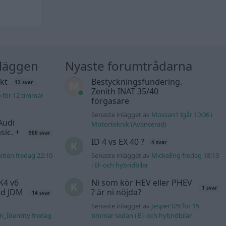
nläggen
Nyaste forumtrådarna
kt
Bestyckningsfundering.
12 svar
Zenith INAT 35/40
b för 12 timmar
förgasare
Senaste inlägget av
Mossan1 Igår 10:06
i
Audi
Motorteknik (Avancerad)
sic. +
900 svar
ID 4 vs EX 40 ?
4 svar
liten fredag 22:10
Senaste inlägget av
MickeEng fredag 18:13
i
El- och hybridbilar
K4 v6
Ni som kör HEV eller PHEV
1 svar
d JDM
? är ni nöjda?
14 svar
Senaste inlägget av
Jesper328 för 15
n_Identity fredag
timmar sedan
i
El- och hybridbilar