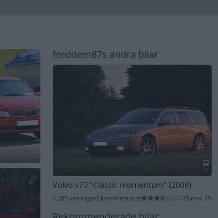
freddem87s andra bilar
1
2
Volvo v70
"Classic momentum"
(2008)
1 265 visningar
2 kommentarer
1
25 nov. 15
Rekommenderade bilar