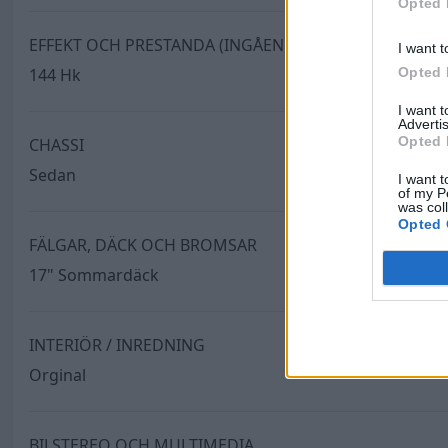
Opted 
EFFEKT OCH PRESTANDA (INGÅENDE)
I want t
Opted 
144 Hk
I want 
Advertis
Opted 
CHASSI
Sedan
I want t
of my P
was col
Opted 
FÄLGAR, DÄCK OCH BROMSAR
17" Sommardäck
INTERIÖR / INREDNING
Orginal
BILSTEREO OCH MULTIMEDIA