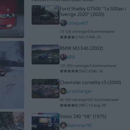
Ford Shelby GT500
"1a 500an i
Sverige 2020"
(2020)
12
Unique67
13 124 visningar
5 kommentarer
2
16
5 feb. 23
BMW M3 E46 (2002)
8PA
20
24
121 355 visningar
5 kommentarer
706
9 feb. 18
Chevrolet corvette c5 (2000)
procharger
18
40 745 visningar
252 kommentarer
296
12 aug. 09
Volvo 240
"V8"
(1975)
Hammar90
3
3