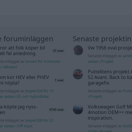
e foruminläggen
Senaste projekti
tror att folk köper bil
Vw 1956 oval prosje
37 svar
elt fel anledning.
Senaste inlägget av
jarle
te inlägget av
torsen för 4 minuter
sedan
i
Projekt
n
i
Allmänt
Puttelitens projekt 
om kör HEV eller PHEV
S2 Avant. Back to ba
1 svar
 ni nöjda?
garagefix.
te inlägget av
Jesper328 för 15
Senaste inlägget av
Putte
ar sedan
i
El- och hybridbilar
i
Projekt
a köpte jag nyss-
Volkswagen Golf M
9743 svar
den
4motion OEM++ me
inspiration.
te inlägget av
Jesper328 för 22
ar sedan
i
Off topic
Senaste inlägget av
Stol3
10:06
i
Projekt