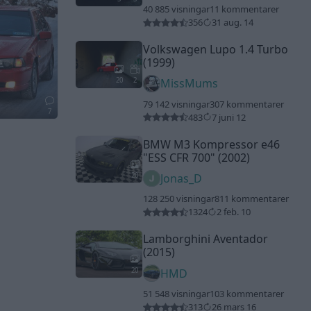
40 885 visningar
11 kommentarer
356
31 aug. 14
Volkswagen Lupo 1.4 Turbo
(1999)
20
2
MissMums
79 142 visningar
307 kommentarer
7
483
7 juni 12
BMW M3 Kompressor e46
"ESS CFR 700"
(2002)
20
Jonas_D
128 250 visningar
811 kommentarer
1324
2 feb. 10
Lamborghini Aventador
(2015)
20
HMD
51 548 visningar
103 kommentarer
313
26 mars 16