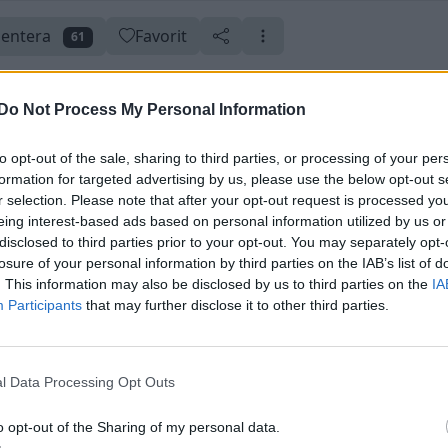
entera
Favorit
61
Do Not Process My Personal Information
tad)
to opt-out of the sale, sharing to third parties, or processing of your per
 2 augusti 2011
Skapad 3 juli 2009
formation for targeted advertising by us, please use the below opt-out s
r selection. Please note that after your opt-out request is processed y
eing interest-based ads based on personal information utilized by us or
disclosed to third parties prior to your opt-out. You may separately opt-
losure of your personal information by third parties on the IAB’s list of
. This information may also be disclosed by us to third parties on the
IA
Participants
that may further disclose it to other third parties.
l Data Processing Opt Outs
o opt-out of the Sharing of my personal data.