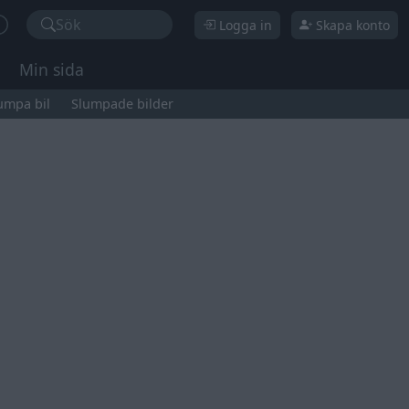
Sök
Logga in
Skapa konto
Min sida
umpa bil
Slumpade bilder