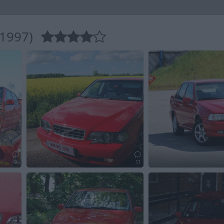
(1997)
9
11