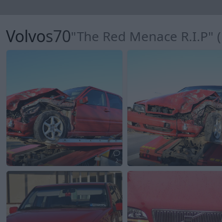
Volvo
s70
"The Red Menace R.I.P" 
2