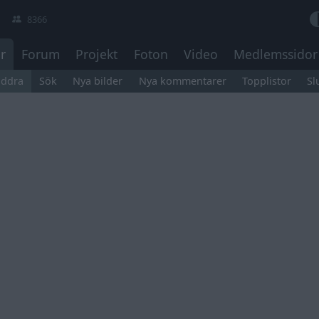
8366
r
Forum
Projekt
Foton
Video
Medlemssidor
äddra
Sök
Nya bilder
Nya kommentarer
Topplistor
Sl