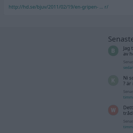
http://hd.se/bjuv/2011/02/19/en-gripen- … r/
Senast
Jag 
av h
Senas
seda
Ni s
? är
Senas
timm
Dett
trå
Senas
timm