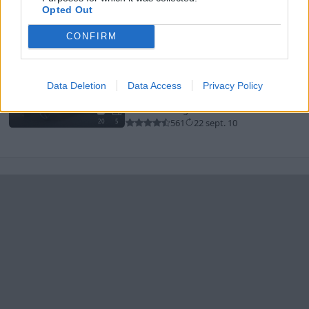
Opted Out
152 243 visningar
535 kommentarer
1334
27 aug. 18
20
CONFIRM
Volvo 740 TIC
"744 T5 Steg 3"
(1986)
Data Deletion
Data Access
Privacy Policy
Blaxxor
102 743 visningar
718 kommentarer
561
22 sept. 10
20
5
Senaste foruminläggen
244 motorbyte till d5252t
Senaste inlägget av
Jeppegaming för 5 timmar sedan
i
Motorteknik (Avancerad)
Passat -13 2.0tdi DSG Växellåda bråkar
10 svar