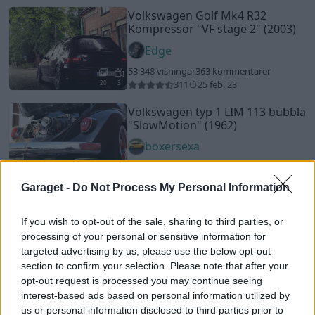
Volkswagen Golf Mk4 R32
Kompressor
"VF stage 2"
(2003)
Edge
53 348 visningar
363 kommentarer
311
25 feb. 23
20
3
Volkswagen typ 1 LIM 113 bubbla
"SlowMotion"
(1962)
boxersexa
43 390 visningar
124 kommentarer
290
3 april 24
20
Garaget -
Do Not Process My Personal Information
Nissan Skyline R34 GTR V-spec II
"JEZZICA edition 500hk"
(2001)
If you wish to opt-out of the sale, sharing to third parties, or
processing of your personal or sensitive information for
PorscheJezzica
targeted advertising by us, please use the below opt-out
111 432 visningar
628 kommentarer
section to confirm your selection. Please note that after your
872
3 april 16
20
opt-out request is processed you may continue seeing
interest-based ads based on personal information utilized by
Ferrari 308 GTB König (1978)
us or personal information disclosed to third parties prior to