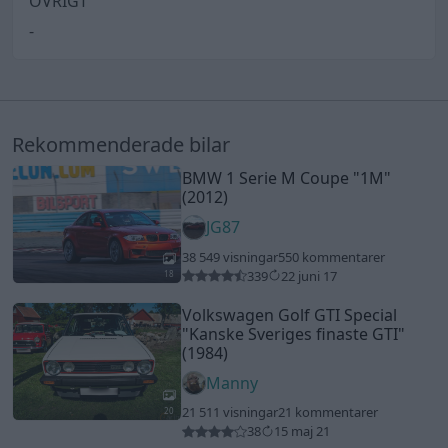
ÖVRIGT
-
Rekommenderade bilar
BMW 1 Serie M Coupe
"1M"
(2012)
JG87
38 549 visningar
550 kommentarer
339
22 juni 17
18
Volkswagen Golf GTI Special
"Kanske Sveriges finaste GTI"
(1984)
Manny
21 511 visningar
21 kommentarer
20
38
15 maj 21