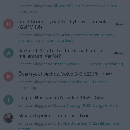
Senaste inlägget av
Mossan1 onsdag 11:07
i
Generell
felsökning
Fälg till Husqvarna Novolett 1955
2 svar
Senaste inlägget av
Mossan1 tisdag 19:42
i
Övriga fordon
Slipa och polera rinningar
4 svar
Senaste inlägget av
turboblondie tisdag 14:22
i
Bilvård och
biltvätt
VW LT35 -04 2.5 TDI dör sporadiskt under
körning, startar direkt efter nyckelcykel.
1 svar
Delar bytta utan resultat.
Senaste inlägget av
Jesper328 tisdag 12:52
i
Generell
felsökning
Senaste projektinläggen
Manta b som ska räddas (kaross eller
122 svar
delar sökes)
Senaste inlägget av
Tyfors för 6 timmar sedan
i
Projekt
Huggern goes big block with 427 ZL-1!
551 svar