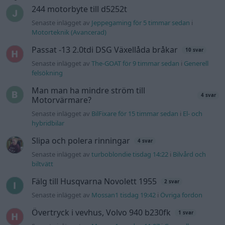
Slipa och polera rinningar
4 svar
Senaste inlägget av
turboblondie tisdag 14:22
i
Bilvård och
biltvätt
Fälg till Husqvarna Novolett 1955
2 svar
Senaste inlägget av
Mossan1 tisdag 19:42
i
Övriga fordon
Övertryck i vevhus, Volvo 940 b230fk
1 svar
Senaste inlägget av
Mossan1 onsdag 11:07
i
Generell
felsökning
VW LT35 -04 2.5 TDI dör sporadiskt under
körning, startar direkt efter nyckelcykel.
1 svar
Delar bytta utan resultat.
Senaste inlägget av
Jesper328 tisdag 12:52
i
Generell
felsökning
Jag tror att folk köper bil av helt fel
30 svar
anledning.
Senaste inlägget av
The-GOAT för 11 timmar sedan
i
Allmänt
Ford s max
1 svar