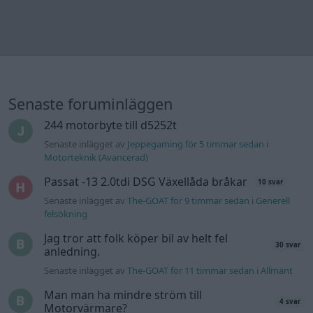
Senaste inlägget av
The-GOAT för 9 timmar sedan
i
Generell
felsökning
Jag tror att folk köper bil av helt fel
30 svar
anledning.
Senaste inlägget av
The-GOAT för 11 timmar sedan
i
Allmänt
Man man ha mindre ström till
4 svar
Motorvärmare?
Senaste inlägget av
BilFixare för 15 timmar sedan
i
El- och
hybridbilar
Inget bromstryck efter byte av bromsok
6 svar
(Golf V 1.6)
Senaste inlägget av
jaka54 för 20 timmar sedan
i
Chassi,
bromsar, transmission och däck
Kia Ceed 2017 batteritorsk med jämna
46 svar
mellanrum. Varför?
Senaste inlägget av
Ansan onsdag 15:29
i
Generell felsökning
Övertryck i vevhus, Volvo 940 b230fk
1 svar