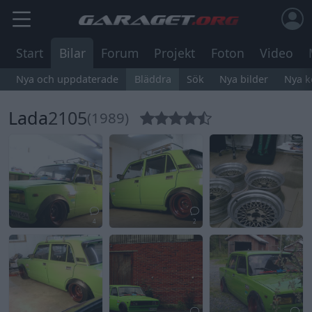
Start
Bilar
Forum
Projekt
Foton
Video
Nya och uppdaterade
Bläddra
Sök
Nya bilder
Nya 
Lada
2105
(1989)
4
2