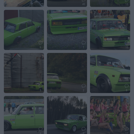
40
13
6
1
10
5
2
8
4
6
17