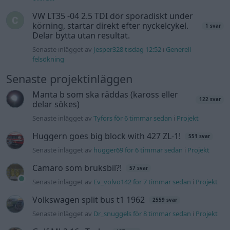
Senaste inlägget av
hugger69 för 6 timmar sedan
i
Projekt
Camaro som bruksbil?!
57 svar
Senaste inlägget av
Ev_volvo142 för 7 timmar sedan
i
Projekt
Volkswagen split bus t1 1962
2559 svar
Senaste inlägget av
Dr_snuggels för 8 timmar sedan
i
Projekt
Golf Mk2 16v Turbo
137 svar
Senaste inlägget av
16vt4m för 10 timmar sedan
i
Projekt
Vw 1956 oval prosjekt
11 svar
Senaste inlägget av
jarleb för 12 timmar sedan
i
Projekt
Volkswagen Golf MK4 v6 4motion OEM++
12 svar
med JDM inspiration.
Senaste inlägget av
Stol3n_Identity för 16 timmar sedan
i
Projekt
Volvo 245 ?Turbo?
40 svar
Senaste inlägget av
Marurb1 onsdag 23:42
i
Projekt