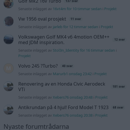
Renovering av en Honda Civic Aerodeck
181 svar
VTi
Senaste inlägget av
Xebers76 onsdag 20:48
i
Projekt
Antikrundan på 4 hjul! Ford Model T 1923
68 svar
Senaste inlägget av
Xebers76 onsdag 20:38
i
Projekt
Nyaste forumtrådarna
244 motorbyte till d5252t
Senaste inlägget av
Jeppegaming för 5 timmar sedan
i
Motorteknik (Avancerad)
Passat -13 2.0tdi DSG Växellåda bråkar
10 svar
Senaste inlägget av
The-GOAT för 9 timmar sedan
i
Generell
felsökning
Man man ha mindre ström till
4 svar
Motorvärmare?
Senaste inlägget av
BilFixare för 15 timmar sedan
i
El- och
hybridbilar