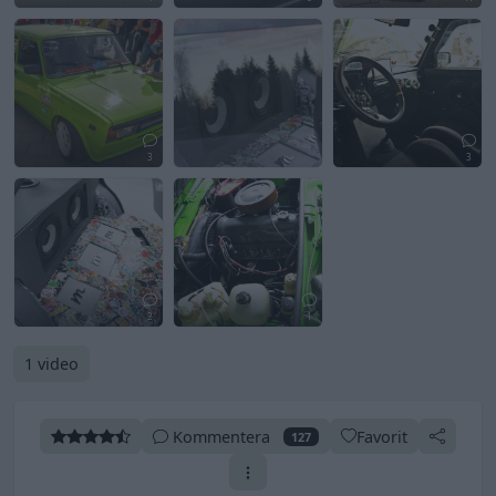
3
3
2
1
1 video
Kommentera
Favorit
127