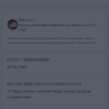
Wilsooon
Wilsooon hade bilen mellan februari 2009 och juli 2019
(såld)
38 988 visningar
(2 idag)
188 betyg
127 kommentarer
1 video
28 utmärkelser
Uppdaterad 20 juli 2019
Skapad 7 oktober 2010
EFFEKT / VRIDMOMENT
85 hk / Nm
MOTOR, VÄXELLÅDA OCH AVGASSYSTEM
1,7 liters motor med extraktor, annars orginal
5-växlad låda