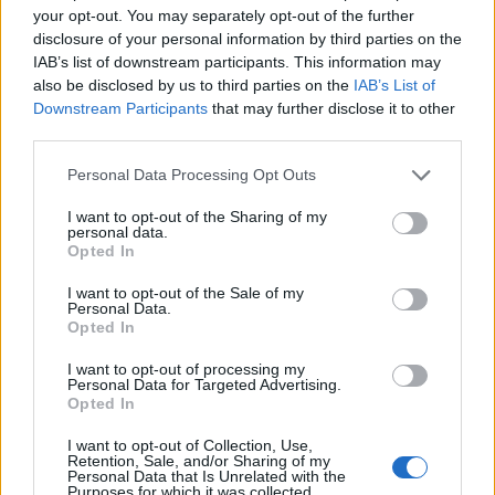
Tony_Rene
your opt-out. You may separately opt-out of the further
disclosure of your personal information by third parties on the
46 155 visningar
265 kommentarer
IAB’s list of downstream participants. This information may
385
17 sept. 21
also be disclosed by us to third parties on the
IAB’s List of
10
1
Downstream Participants
that may further disclose it to other
Volvo C70
"Widebody"
(2000)
third parties.
Fimpen
Personal Data Processing Opt Outs
239 265 visningar
907 kommentarer
I want to opt-out of the Sharing of my
1994
10 aug. 15
personal data.
20
Opted In
Audi A4 Avant 2.0 TS quattro
I want to opt-out of the Sale of my
(2008)
Personal Data.
Opted In
chrizz
99 853 visningar
1109 kommentarer
I want to opt-out of processing my
Personal Data for Targeted Advertising.
1188
2 jan. 12
14
2
Opted In
BMW E30 TURBO
"972hk
I want to opt-out of Collection, Use,
1170nm"
(1989)
Retention, Sale, and/or Sharing of my
Personal Data that Is Unrelated with the
Anders_M5
Purposes for which it was collected.