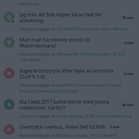
Senaste inlägget av
jaka54 för 17 timmar sedan
i
Chassi,
bromsar, transmission och däck
Kia Ceed 2017 batteritorsk med jämna
46 svar
mellanrum. Varför?
Senaste inlägget av
Ansan onsdag 15:29
i
Generell felsökning
Övertryck i vevhus, Volvo 940 b230fk
1 svar
Senaste inlägget av
Mossan1 onsdag 11:07
i
Generell
felsökning
Fälg till Husqvarna Novolett 1955
2 svar
Senaste inlägget av
Mossan1 tisdag 19:42
i
Övriga fordon
Slipa och polera rinningar
4 svar
Senaste inlägget av
turboblondie tisdag 14:22
i
Bilvård och
biltvätt
VW LT35 -04 2.5 TDI dör sporadiskt under
körning, startar direkt efter nyckelcykel.
1 svar
Delar bytta utan resultat.
Senaste inlägget av
Jesper328 tisdag 12:52
i
Generell
felsökning