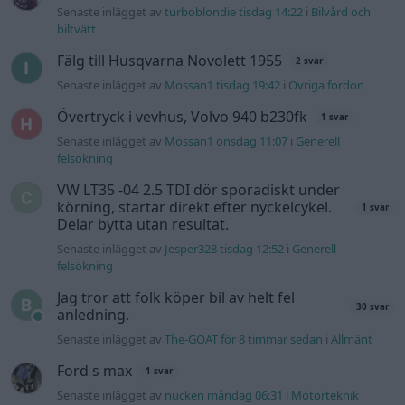
Senaste inlägget av
Jesper328 tisdag 12:52
i
Generell
felsökning
Jag tror att folk köper bil av helt fel
30 svar
anledning.
Senaste inlägget av
The-GOAT för 8 timmar sedan
i
Allmänt
Ford s max
1 svar
Senaste inlägget av
nucken måndag 06:31
i
Motorteknik
(Grundläggande)
940 92 ABS problem
2 svar
Senaste inlägget av
H-Karlsson måndag 16:23
i
Generell
felsökning
Gå till forumet