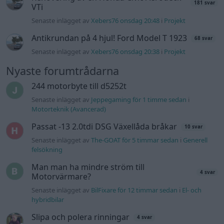
Senaste inlägget av
The-GOAT för 5 timmar sedan
i
Generell
felsökning
Man man ha mindre ström till
4 svar
Motorvärmare?
Senaste inlägget av
BilFixare för 12 timmar sedan
i
El- och
hybridbilar
Slipa och polera rinningar
4 svar
Senaste inlägget av
turboblondie tisdag 14:22
i
Bilvård och
biltvätt
Fälg till Husqvarna Novolett 1955
2 svar
Senaste inlägget av
Mossan1 tisdag 19:42
i
Övriga fordon
Övertryck i vevhus, Volvo 940 b230fk
1 svar
Senaste inlägget av
Mossan1 onsdag 11:07
i
Generell
felsökning
VW LT35 -04 2.5 TDI dör sporadiskt under
körning, startar direkt efter nyckelcykel.
1 svar
Delar bytta utan resultat.