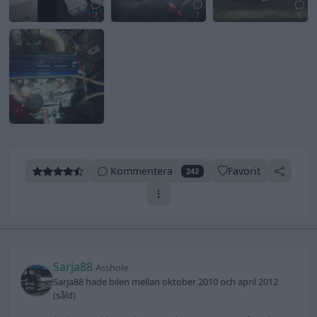
7
7
5
Kommentera
Favorit
242
Sarja88
Asshole
Sarja88 hade bilen mellan oktober 2010 och april 2012
(såld)