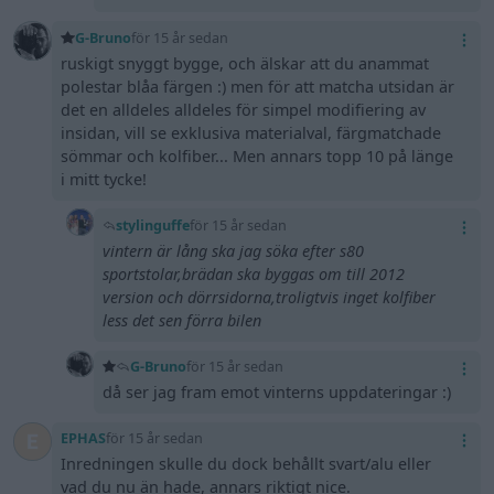
G-Bruno
för 15 år sedan
ruskigt snyggt bygge, och älskar att du anammat
polestar blåa färgen :) men för att matcha utsidan är
det en alldeles alldeles för simpel modifiering av
insidan, vill se exklusiva materialval, färgmatchade
sömmar och kolfiber... Men annars topp 10 på länge
i mitt tycke!
stylinguffe
för 15 år sedan
vintern är lång ska jag söka efter s80
sportstolar,brädan ska byggas om till 2012
version och dörrsidorna,troligtvis inget kolfiber
less det sen förra bilen
G-Bruno
för 15 år sedan
då ser jag fram emot vinterns uppdateringar :)
EPHAS
för 15 år sedan
Inredningen skulle du dock behållt svart/alu eller
vad du nu än hade, annars riktigt nice.