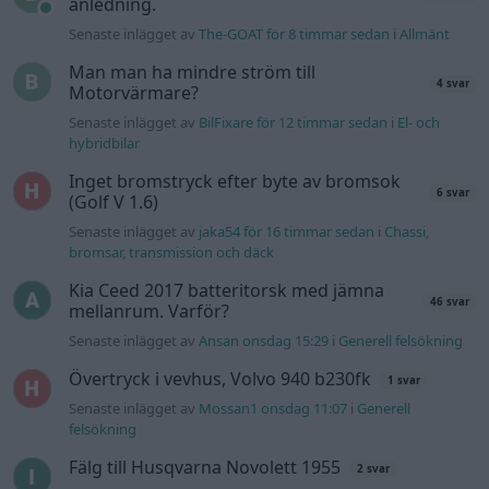
VW LT35 -04 2.5 TDI dör sporadiskt under
körning, startar direkt efter nyckelcykel.
1 svar
Delar bytta utan resultat.
Senaste inlägget av
Jesper328 tisdag 12:52
i
Generell
felsökning
Senaste projektinläggen
Manta b som ska räddas (kaross eller
122 svar
delar sökes)
Senaste inlägget av
Tyfors för 3 timmar sedan
i
Projekt
Huggern goes big block with 427 ZL-1!
551 svar
Senaste inlägget av
hugger69 för 3 timmar sedan
i
Projekt
Camaro som bruksbil?!
57 svar
Senaste inlägget av
Ev_volvo142 för 4 timmar sedan
i
Projekt
Volkswagen split bus t1 1962
2559 svar
Senaste inlägget av
Dr_snuggels för 5 timmar sedan
i
Projekt
Golf Mk2 16v Turbo
137 svar