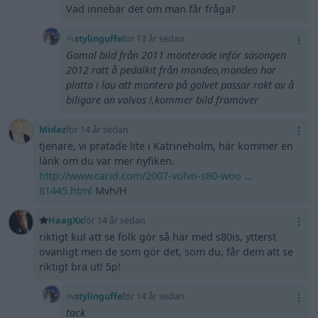
Vad innebär det om man får fråga?
stylinguffe
för 13 år sedan
Gamal bild från 2011 monterade inför säsongen
2012 ratt å pedalkit från mondeo,mondeo har
platta i lau att montera på golvet passar rakt av å
biligare än volvos !,kommer bild framöver
Midaz
för 14 år sedan
tjenare, vi pratade lite i Katrineholm, här kommer en
länk om du var mer nyfiken.
http://www.carid.com/2007-volvo-s80-woo …
81445.html
Mvh/H
HaagXx
för 14 år sedan
riktigt kul att se folk gör så här med s80is, ytterst
ovanligt men de som gör det, som du, får dem att se
riktigt bra ut! 5p!
stylinguffe
för 14 år sedan
tack