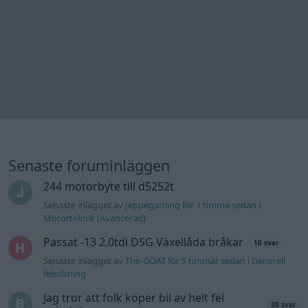
Senaste inlägget av
BilFixare för 12 timmar sedan
i
El- och
hybridbilar
Inget bromstryck efter byte av bromsok
6 svar
(Golf V 1.6)
Senaste inlägget av
jaka54 för 16 timmar sedan
i
Chassi,
bromsar, transmission och däck
Kia Ceed 2017 batteritorsk med jämna
46 svar
mellanrum. Varför?
Senaste inlägget av
Ansan onsdag 15:29
i
Generell felsökning
Övertryck i vevhus, Volvo 940 b230fk
1 svar
Senaste inlägget av
Mossan1 onsdag 11:07
i
Generell
felsökning
Fälg till Husqvarna Novolett 1955
2 svar
Senaste inlägget av
Mossan1 tisdag 19:42
i
Övriga fordon
Slipa och polera rinningar
4 svar
Senaste inlägget av
turboblondie tisdag 14:22
i
Bilvård och
biltvätt