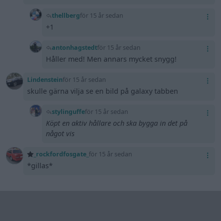
thellberg
för 15 år sedan
+1
antonhagstedt
för 15 år sedan
Håller med! Men annars mycket snygg!
Lindenstein
för 15 år sedan
skulle gärna vilja se en bild på galaxy tabben
stylinguffe
för 15 år sedan
Köpt en aktiv hållare och ska bygga in det på
något vis
_rockfordfosgate_
för 15 år sedan
*gillas*
Rekommenderade bilar