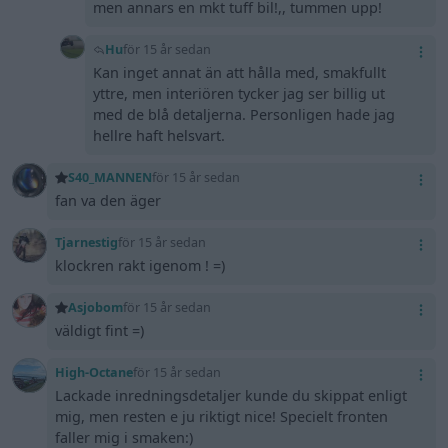
men annars en mkt tuff bil!,, tummen upp!
Hu
för 15 år sedan
Kan inget annat än att hålla med, smakfullt
yttre, men interiören tycker jag ser billig ut
med de blå detaljerna. Personligen hade jag
hellre haft helsvart.
S40_MANNEN
för 15 år sedan
fan va den äger
Tjarnestig
för 15 år sedan
klockren rakt igenom ! =)
Asjobom
för 15 år sedan
väldigt fint =)
High-Octane
för 15 år sedan
Lackade inredningsdetaljer kunde du skippat enligt
mig, men resten e ju riktigt nice! Specielt fronten
faller mig i smaken:)