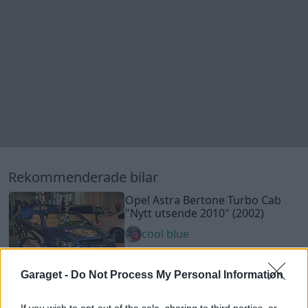
Opel Astra Bertone Turbo Cab
"Nytt utsende 2010"
(2002)
cool blue
58 604 visningar
748 kommentarer
594
17 april 11
19
BMW M3 E46
"Reborn"
(2002)
Hypno
34 135 visningar
74 kommentarer
246
3 april 16
7
BMW 3,6 csiM turbo (1974)
bmw36csi
61 950 visningar
373 kommentarer
558
17 nov. 11
20
1
Garaget -
Do Not Process My Personal Information
Mitsubishi Evolution X
"Galet X"
(2009)