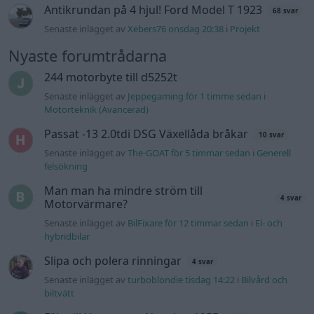
felsökning
VW LT35 -04 2.5 TDI dör sporadiskt under
körning, startar direkt efter nyckelcykel.
1 svar
Delar bytta utan resultat.
Senaste inlägget av
Jesper328 tisdag 12:52
i
Generell
felsökning
Jag tror att folk köper bil av helt fel
30 svar
anledning.
Senaste inlägget av
The-GOAT för 8 timmar sedan
i
Allmänt
Ford s max
1 svar
Senaste inlägget av
nucken måndag 06:31
i
Motorteknik
(Grundläggande)
940 92 ABS problem
2 svar
Senaste inlägget av
H-Karlsson måndag 16:23
i
Generell
felsökning