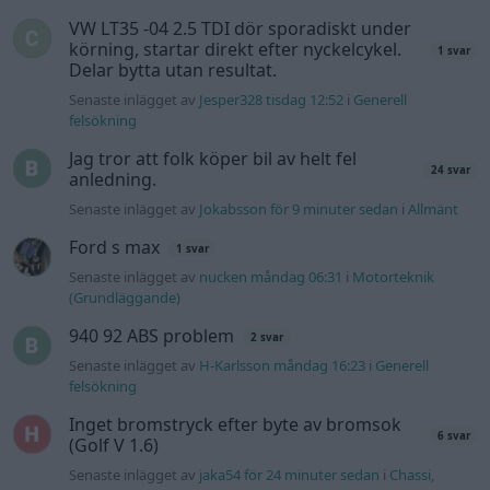
940 92 ABS problem
2 svar
Senaste inlägget av
H-Karlsson måndag 16:23
i
Generell
felsökning
Inget bromstryck efter byte av bromsok
6 svar
(Golf V 1.6)
Senaste inlägget av
jaka54 för 24 minuter sedan
i
Chassi,
bromsar, transmission och däck
Hög tomgång och höga avgasvärden
2 svar
Senaste inlägget av
Jbreitholtz måndag 11:09
i
Generell
felsökning
Gå till forumet