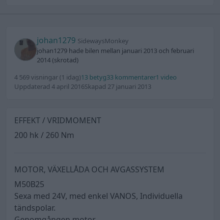
johan1279
SidewaysMonkey
johan1279 hade bilen mellan januari 2013 och februari
2014 (skrotad)
4 569 visningar
(1 idag)
13 betyg
33 kommentarer
1 video
Uppdaterad 4 april 2016
Skapad 27 januari 2013
EFFEKT / VRIDMOMENT
200 hk / 260 Nm
MOTOR, VÄXELLÅDA OCH AVGASSYSTEM
M50B25
Sexa med 24V, med enkel VANOS, Individuella
tändspolar.
Genomgången motor.