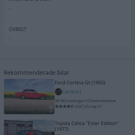
-
ÖVRIGT
-
Rekommenderade bilar
Ford Cortina Gt (1965)
Cortina1
38 562 visningar
112 kommentarer
163
25 maj 17
20
Toyota Celica
"Ester Edition"
(1977)