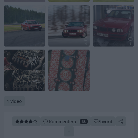
6
5
2
1 video
Kommentera
Favorit
33