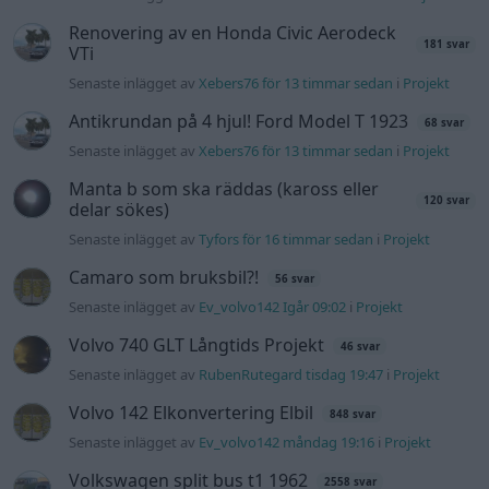
Senaste inlägget av
Ev_volvo142 Igår 09:02
i
Projekt
Volvo 740 GLT Långtids Projekt
46 svar
Senaste inlägget av
RubenRutegard tisdag 19:47
i
Projekt
Volvo 142 Elkonvertering Elbil
848 svar
Senaste inlägget av
Ev_volvo142 måndag 19:16
i
Projekt
Volkswagen split bus t1 1962
2558 svar
Senaste inlägget av
Dr_snuggels måndag 18:29
i
Projekt
GT86 Luftbygge med mera
80 svar
Senaste inlägget av
Rikard_Persson måndag 09:55
i
Projekt
Nyaste forumtrådarna
Man man ha mindre ström till
2 svar
Motorvärmare?
Senaste inlägget av
BilFixare för 14 timmar sedan
i
El- och
hybridbilar
Slipa och polera rinningar
4 svar