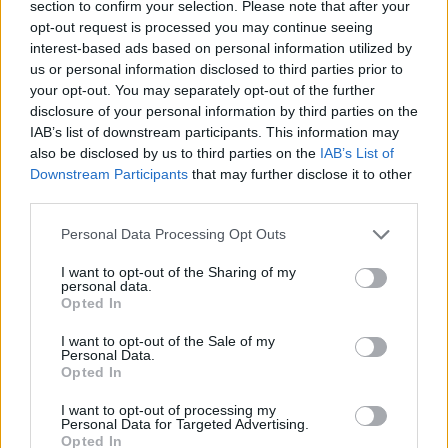
115
11 juni 18
section to confirm your selection. Please note that after your
20
opt-out request is processed you may continue seeing
interest-based ads based on personal information utilized by
BMW 318 E46
"Static Miss
us or personal information disclosed to third parties prior to
Cherry"
(2000)
your opt-out. You may separately opt-out of the further
inzlike
disclosure of your personal information by third parties on the
IAB’s list of downstream participants. This information may
20 008 visningar
129 kommentarer
also be disclosed by us to third parties on the
IAB’s List of
130
1 feb. 15
17
Downstream Participants
that may further disclose it to other
Opel Tigra Twin Top
"Cool
third parties.
Edition"
(2007)
Personal Data Processing Opt Outs
cool blue
I want to opt-out of the Sharing of my
42 391 visningar
321 kommentarer
personal data.
340
9 feb. 12
19
3
Opted In
Honda S2000 Turbo
"Amuse GT1"
I want to opt-out of the Sale of my
(2001)
Personal Data.
Opted In
mickes2k
195 390 visningar
456 kommentarer
I want to opt-out of processing my
Personal Data for Targeted Advertising.
2123
28 maj 09
14
Opted In