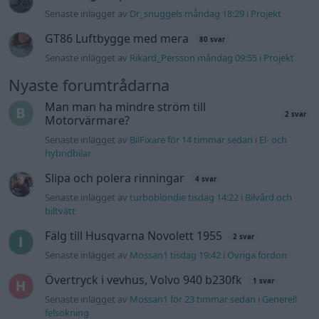
Senaste inlägget av
turboblondie tisdag 14:22
i
Bilvård och
biltvätt
Fälg till Husqvarna Novolett 1955
2 svar
Senaste inlägget av
Mossan1 tisdag 19:42
i
Övriga fordon
Övertryck i vevhus, Volvo 940 b230fk
1 svar
Senaste inlägget av
Mossan1 för 23 timmar sedan
i
Generell
felsökning
VW LT35 -04 2.5 TDI dör sporadiskt under
körning, startar direkt efter nyckelcykel.
1 svar
Delar bytta utan resultat.
Senaste inlägget av
Jesper328 tisdag 12:52
i
Generell
felsökning
Jag tror att folk köper bil av helt fel
24 svar
anledning.
Senaste inlägget av
Jokabsson för 9 minuter sedan
i
Allmänt
Ford s max
1 svar
Senaste inlägget av
nucken måndag 06:31
i
Motorteknik
(Grundläggande)