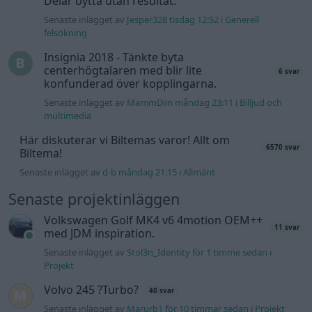
Senaste projektinläggen
Volkswagen Golf MK4 v6 4motion OEM++
11 svar
med JDM inspiration.
Senaste inlägget av
Stol3n_Identity för 1 timme sedan
i
Projekt
Volvo 245 ?Turbo?
40 svar
Senaste inlägget av
Marurb1 för 10 timmar sedan
i
Projekt
Renovering av en Honda Civic Aerodeck
181 svar
VTi
Senaste inlägget av
Xebers76 för 13 timmar sedan
i
Projekt
Antikrundan på 4 hjul! Ford Model T 1923
68 svar
Senaste inlägget av
Xebers76 för 13 timmar sedan
i
Projekt
Manta b som ska räddas (kaross eller
120 svar
delar sökes)
Senaste inlägget av
Tyfors för 16 timmar sedan
i
Projekt
Camaro som bruksbil?!
56 svar