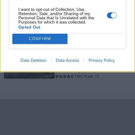
Opel MANTA 2.0 E SPORT COUPE
I want to opt-out of Collection, Use,
(1982)
Retention, Sale, and/or Sharing of my
Personal Data that Is Unrelated with the
82gron
Purposes for which it was collected.
Opted Out
27 144 visningar
54 kommentarer
129
21 sept. 18
13
CONFIRM
Ford Anglia Tudor
"Hot rod"
(1951)
Data Deletion
Data Access
Privacy Policy
MR_GraySteelS
30 253 visningar
87 kommentarer
148
9 jan. 12
20
Senaste foruminläggen
Jag tror att folk köper bil av helt fel
24 svar
anledning.