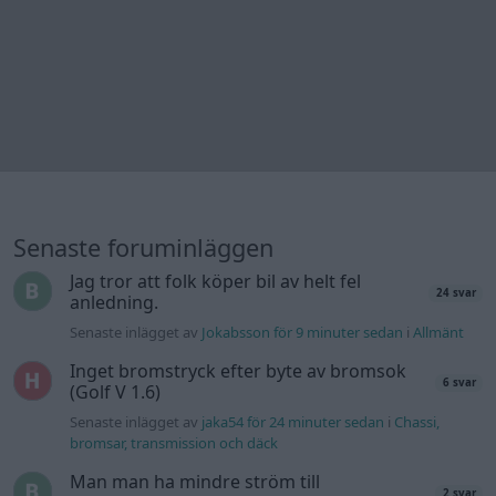
Senaste inlägget av
Jokabsson för 9 minuter sedan
i
Allmänt
Inget bromstryck efter byte av bromsok
6 svar
(Golf V 1.6)
Senaste inlägget av
jaka54 för 24 minuter sedan
i
Chassi,
bromsar, transmission och däck
Man man ha mindre ström till
2 svar
Motorvärmare?
Senaste inlägget av
BilFixare för 14 timmar sedan
i
El- och
hybridbilar
Kia Ceed 2017 batteritorsk med jämna
46 svar
mellanrum. Varför?
Senaste inlägget av
Ansan för 18 timmar sedan
i
Generell
felsökning
Övertryck i vevhus, Volvo 940 b230fk
1 svar
Senaste inlägget av
Mossan1 för 23 timmar sedan
i
Generell
felsökning
Fälg till Husqvarna Novolett 1955
2 svar