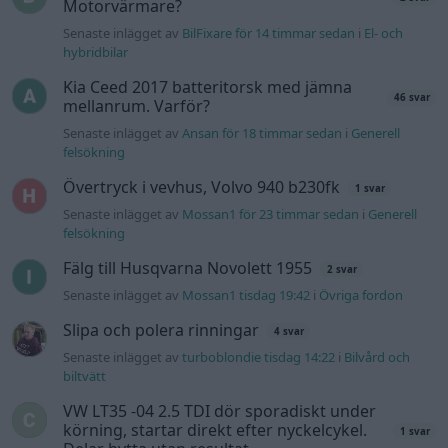
Senaste inlägget av
Mossan1 tisdag 19:42
i
Övriga fordon
Slipa och polera rinningar
4 svar
Senaste inlägget av
turboblondie tisdag 14:22
i
Bilvård och
biltvätt
VW LT35 -04 2.5 TDI dör sporadiskt under
körning, startar direkt efter nyckelcykel.
1 svar
Delar bytta utan resultat.
Senaste inlägget av
Jesper328 tisdag 12:52
i
Generell
felsökning
Insignia 2018 - Tänkte byta
centerhögtalaren med blir lite
6 svar
konfunderad över kopplingarna.
Senaste inlägget av
MammDiin måndag 23:11
i
Billjud och
multimedia
Här diskuterar vi Biltemas varor! Allt om
6570 svar
Biltema!
Senaste inlägget av
d-b måndag 21:15
i
Allmänt