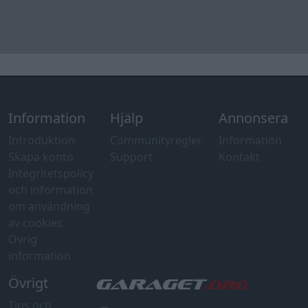
och information
om användning
av cookies
Övrig
information
Övrigt
Tips och
förslag
Felanmälan
®
GARAGET
v13.2 Copyright © 2001-2026 Garaget Media AB