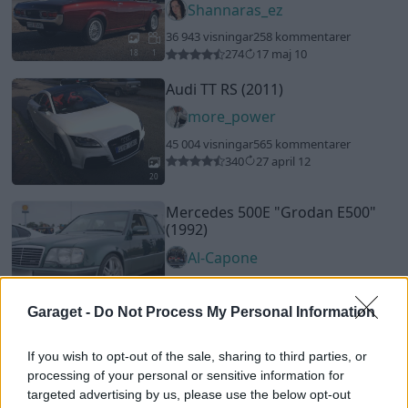
Shannaras_ez
36 943 visningar
258 kommentarer
274
17 maj 10
18
1
Audi TT RS (2011)
more_power
45 004 visningar
565 kommentarer
340
27 april 12
20
Mercedes 500E
"Grodan E500"
(1992)
Al-Capone
85 690 visningar
7 kommentarer
358
6 sept. 22
15
7
Garaget -
Do Not Process My Personal Information
Volvo 850 T-5R T-Gul (1995)
If you wish to opt-out of the sale, sharing to third parties, or
Kallzore
processing of your personal or sensitive information for
27 932 visningar
102 kommentarer
targeted advertising by us, please use the below opt-out