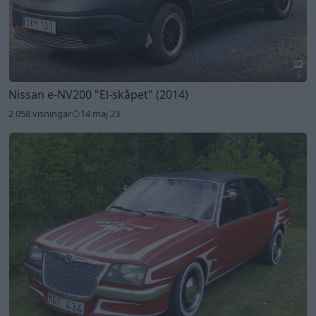
9
Nissan e-NV200
"El-skåpet"
(2014)
2 058 visningar
14 maj 23