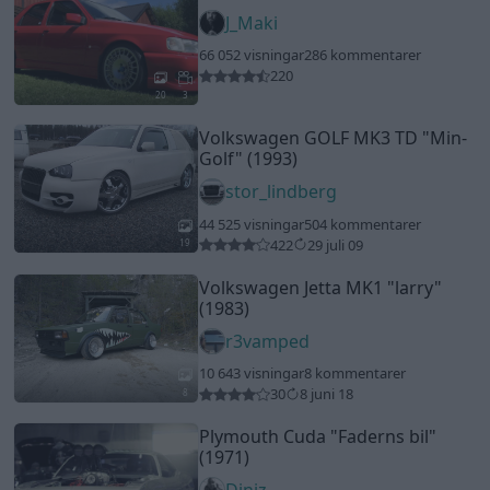
J_Maki
66 052 visningar
286 kommentarer
220
20
3
Volkswagen GOLF MK3 TD
"Min-
Golf"
(1993)
stor_lindberg
44 525 visningar
504 kommentarer
422
29 juli 09
19
Volkswagen Jetta MK1
"larry"
(1983)
r3vamped
10 643 visningar
8 kommentarer
30
8 juni 18
8
Plymouth Cuda
"Faderns bil"
(1971)