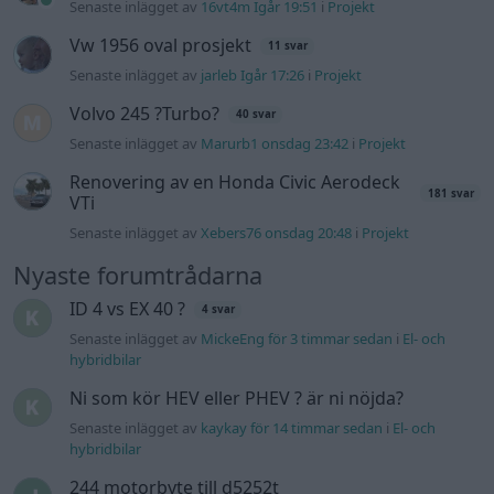
ID 4 vs EX 40 ?
4 svar
Senaste inlägget av
MickeEng för 3 timmar sedan
i
El- och
hybridbilar
Ni som kör HEV eller PHEV ? är ni nöjda?
Senaste inlägget av
kaykay för 14 timmar sedan
i
El- och
hybridbilar
244 motorbyte till d5252t
Senaste inlägget av
Jeppegaming för 21 timmar sedan
i
Motorteknik (Avancerad)
Passat -13 2.0tdi DSG Växellåda bråkar
10 svar
Senaste inlägget av
The-GOAT Igår 20:54
i
Generell felsökning
Man man ha mindre ström till
4 svar
Motorvärmare?
Senaste inlägget av
BilFixare Igår 14:37
i
El- och hybridbilar
Slipa och polera rinningar
4 svar
Senaste inlägget av
turboblondie tisdag 14:22
i
Bilvård och
biltvätt