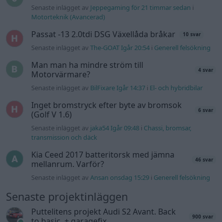
transmission och däck
Kia Ceed 2017 batteritorsk med jämna
46 svar
mellanrum. Varför?
Senaste inlägget av
Ansan onsdag 15:29
i
Generell felsökning
Senaste projektinläggen
Puttelitens projekt Audi S2 Avant. Back
900 svar
to basic. + garagefix.
Senaste inlägget av
Putteliten för 114 sekunder sedan
i
Projekt
Volkswagen Golf MK4 v6 4motion OEM++
14 svar
med JDM inspiration.
Senaste inlägget av
Stol3n_Identity för 12 timmar sedan
i
Projekt
Manta b som ska räddas (kaross eller
122 svar
delar sökes)
Senaste inlägget av
Tyfors för 22 timmar sedan
i
Projekt
Huggern goes big block with 427 ZL-1!
551 svar
Senaste inlägget av
hugger69 för 23 timmar sedan
i
Projekt