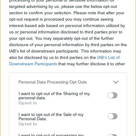
targeted advertising by us, please use the below opt-out
Rekommenderade bilar
section to confirm your selection. Please note that after your
opt-out request is processed you may continue seeing
Chevrolet Corvette
"Stingray"
interest-based ads based on personal information utilized by
(1969)
us or personal information disclosed to third parties prior to
jonathan502
your opt-out. You may separately opt-out of the further
disclosure of your personal information by third parties on the
27 718 visningar
272 kommentarer
220
19 sept. 13
IAB’s list of downstream participants. This information may
20
5
also be disclosed by us to third parties on the
IAB’s List of
Saab 9-3
"Griffin"
(2012)
Downstream Participants
that may further disclose it to other
third parties.
Railow
32 766 visningar
8 kommentarer
Personal Data Processing Opt Outs
16
24 juli 25
6
I want to opt-out of the Sharing of my
personal data.
Opted In
Honda Civic Vti (2000)
Phenomen
I want to opt-out of the Sale of my
Personal Data.
39 681 visningar
416 kommentarer
Opted In
484
18 dec. 09
20
I want to opt-out of processing my