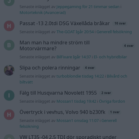
Fälg till Husqvarna Novolett 1955
2 svar
Senaste inlägget av
Mossan1 tisdag 19:42
i
Övriga fordon
Övertryck i vevhus, Volvo 940 b230fk
1 svar
Senaste inlägget av
Mossan1 onsdag 11:07
i
Generell
felsökning
VW LT35 -04 2.5 TDI dör sporadiskt under
körning, startar direkt efter nyckelcykel.
1 svar
Delar bytta utan resultat.
Senaste inlägget av
Jesper328 tisdag 12:52
i
Generell
felsökning
Jag tror att folk köper bil av helt fel
33 svar
anledning.
Senaste inlägget av
Jokabsson för 8 timmar sedan
i
Allmänt
Gå till forumet