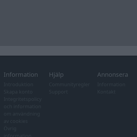
Introduktion
Communityregler
Information
Skapa konto
Support
Kontakt
Integritetspolicy
och information
om användning
av cookies
Övrig
information
Övrigt
Tips och
förslag
Felanmälan
®
GARAGET
v13.2 Copyright © 2001-2026 Garaget Media AB