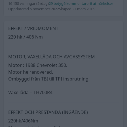
16 158 visningar
(5 idag)
29 betyg
6 kommentarer
6 utmärkelser
Uppdaterad 5 november 2022
Skapad 27 mars 2015
EFFEKT / VRIDMOMENT
220 hk / 406 Nm
MOTOR, VÄXELLÅDA OCH AVGASSYSTEM
Motor : 1988 Chevrolet 350.
Motor helrenoverad.
Ombyggd från TBI till TPI insprutning.
Växellåda = TH700R4
EFFEKT OCH PRESTANDA (INGÅENDE)
220hk/406Nm