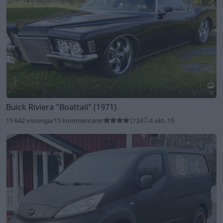
18
Buick Riviera
"Boattail"
(1971)
15 642 visningar
15 kommentarer
24
4 okt. 15