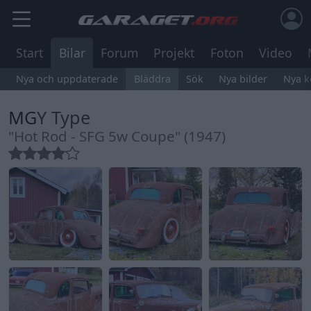
Start
Bilar
Forum
Projekt
Foton
Video
Nya och uppdaterade
Bläddra
Sök
Nya bilder
Nya 
MG
Y Type
"Hot Rod - SFG 5w Coupe" (1947)