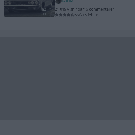
Diniz
21 019 visningar
16 kommentarer
68
15 feb. 19
13
1
Senaste foruminläggen
Detta köpte jag nyss-tråden
9736 svar
Senaste inlägget av
Jesper328 för 10 minuter sedan
i
Off topic
ID 4 vs EX 40 ?
4 svar
Senaste inlägget av
MickeEng för 3 timmar sedan
i
El- och
hybridbilar
Jag tror att folk köper bil av helt fel
33 svar
anledning.
Senaste inlägget av
Jokabsson för 8 timmar sedan
i
Allmänt
Ford Mustang e Mac 2023