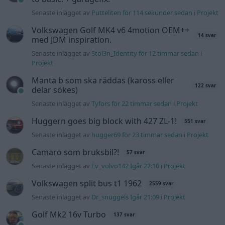
Camaro som bruksbil?!
57 svar
Senaste inlägget av
Ev_volvo142 Igår 22:10
i
Projekt
Volkswagen split bus t1 1962
2559 svar
Senaste inlägget av
Dr_snuggels Igår 21:09
i
Projekt
Golf Mk2 16v Turbo
137 svar
Senaste inlägget av
16vt4m Igår 19:51
i
Projekt
Vw 1956 oval prosjekt
11 svar
Senaste inlägget av
jarleb Igår 17:26
i
Projekt
Volvo 245 ?Turbo?
40 svar
Senaste inlägget av
Marurb1 onsdag 23:42
i
Projekt
Renovering av en Honda Civic Aerodeck
181 svar
VTi
Senaste inlägget av
Xebers76 onsdag 20:48
i
Projekt
Nyaste forumtrådarna