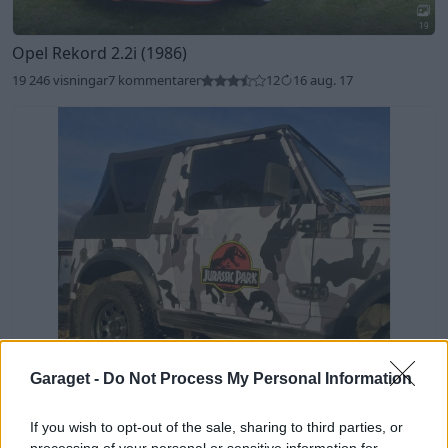
19
Opel Rekord 2.2i (1986)
19 246 visningar
7 kommentarer
12
16 aug. 17
Garaget -
Do Not Process My Personal Information
8
Suzuki SJ410 (1987)
If you wish to opt-out of the sale, sharing to third parties, or
1 670 visningar
18 jan. 22
processing of your personal or sensitive information for