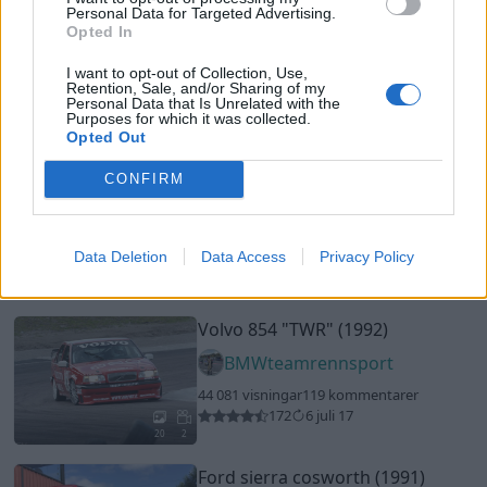
Personal Data for Targeted Advertising.
Opel Speedster 2.2
"Bastard"
Opted In
(2002)
I want to opt-out of Collection, Use,
ZarkAstic
Retention, Sale, and/or Sharing of my
Personal Data that Is Unrelated with the
64 907 visningar
558 kommentarer
Purposes for which it was collected.
Opted Out
496
26 jan. 14
16
Volvo S70 2,5T
"sunshine custom
CONFIRM
interior"
(1999)
volvo240R
Data Deletion
Data Access
Privacy Policy
137 858 visningar
809 kommentarer
1166
5 jan. 19
16
5
Volvo 854
"TWR"
(1992)
BMWteamrennsport
44 081 visningar
119 kommentarer
172
6 juli 17
20
2
Ford sierra cosworth (1991)