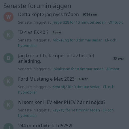
4 svar
Senaste inlägget av
KenthIJ2 för 9 timmar sedan
i
El- och
hybridbilar
Ni som kör HEV eller PHEV ? är ni nöjda?
Senaste inlägget av
kaykay för 14 timmar sedan
i
El- och
hybridbilar
244 motorbyte till d5252t
Senaste inlägget av
Jeppegaming för 21 timmar sedan
i
Motorteknik (Avancerad)
Passat -13 2.0tdi DSG Växellåda bråkar
10 svar
Senaste inlägget av
The-GOAT Igår 20:54
i
Generell felsökning
Man man ha mindre ström till
4 svar
Motorvärmare?
Senaste inlägget av
BilFixare Igår 14:37
i
El- och hybridbilar
Inget bromstryck efter byte av bromsok
6 svar
(Golf V 1.6)
Senaste inlägget av
jaka54 Igår 09:48
i
Chassi, bromsar,