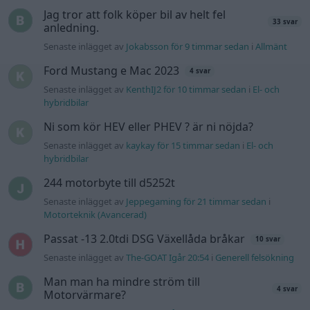
Jag tror att folk köper bil av helt fel
33 svar
anledning.
Senaste inlägget av
Jokabsson för 9 timmar sedan
i
Allmänt
Ford Mustang e Mac 2023
4 svar
Senaste inlägget av
KenthIJ2 för 10 timmar sedan
i
El- och
hybridbilar
Ni som kör HEV eller PHEV ? är ni nöjda?
Senaste inlägget av
kaykay för 15 timmar sedan
i
El- och
hybridbilar
244 motorbyte till d5252t
Senaste inlägget av
Jeppegaming för 21 timmar sedan
i
Motorteknik (Avancerad)
Passat -13 2.0tdi DSG Växellåda bråkar
10 svar
Senaste inlägget av
The-GOAT Igår 20:54
i
Generell felsökning
Man man ha mindre ström till
4 svar
Motorvärmare?