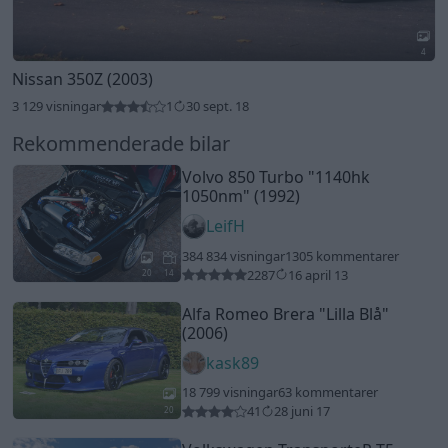
4
Nissan 350Z (2003)
3 129 visningar
1
30 sept. 18
Rekommenderade bilar
Volvo 850 Turbo
"1140hk
1050nm"
(1992)
LeifH
384 834 visningar
1305 kommentarer
2287
16 april 13
20
14
Alfa Romeo Brera
"Lilla Blå"
(2006)
kask89
18 799 visningar
63 kommentarer
41
28 juni 17
20