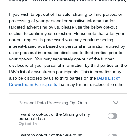
13 761 visningar
17 kommentarer
46
4 dec. 17
If you wish to opt-out of the sale, sharing to third parties, or
15
processing of your personal or sensitive information for
targeted advertising by us, please use the below opt-out
Audi A4 1,8 T B5
"AIR RIDE"
(1995)
section to confirm your selection. Please note that after your
FrankSkare
opt-out request is processed you may continue seeing
interest-based ads based on personal information utilized by
28 813 visningar
265 kommentarer
us or personal information disclosed to third parties prior to
278
7 jan. 09
your opt-out. You may separately opt-out of the further
6
disclosure of your personal information by third parties on the
Volkswagen Golf IV (2000)
IAB’s list of downstream participants. This information may
also be disclosed by us to third parties on the
IAB’s List of
atlantiz
Downstream Participants
that may further disclose it to other
17 759 visningar
152 kommentarer
third parties.
145
19 aug. 11
16
Personal Data Processing Opt Outs
Ford Hot Rod (1934)
I want to opt-out of the Sharing of my
personal data.
valdemar
Opted In
10 804 visningar
103 kommentarer
I want to opt-out of the Sale of my
162
17 juni 10