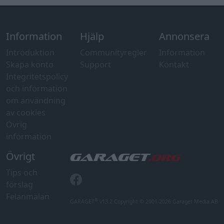
Övrigt
Tips och
förslag
Felanmälan
®
GARAGET
v13.2 Copyright © 2001-2026 Garaget Media AB