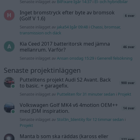
Senaste inlägget av
BilFixare Igår 14:37
i
El- och hybridbilar
Inget bromstryck efter byte av bromsok
6 svar
(Golf V 1.6)
Senaste inlägget av
jaka54 Igår 09:48
i
Chassi, bromsar,
transmission och däck
Kia Ceed 2017 batteritorsk med jämna
46 svar
mellanrum. Varför?
Senaste inlägget av
Ansan onsdag 15:29
i
Generell felsökning
Senaste projektinläggen
Puttelitens projekt Audi S2 Avant. Back
900 svar
to basic. + garagefix.
Senaste inlägget av
Putteliten för 31 minuter sedan
i
Projekt
Volkswagen Golf MK4 v6 4motion OEM++
14 svar
med JDM inspiration.
Senaste inlägget av
Stol3n_Identity för 12 timmar sedan
i
Projekt
Manta b som ska räddas (kaross eller
122 svar