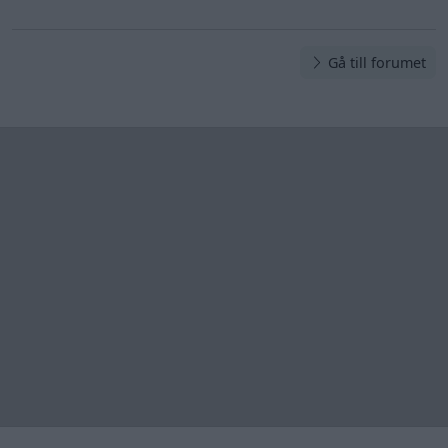
Gå till forumet
Information
Hjälp
Annonsera
Introduktion
Communityregler
Information
Skapa konto
Support
Kontakt
Integritetspolicy
och information
om användning
av cookies
Övrig
information