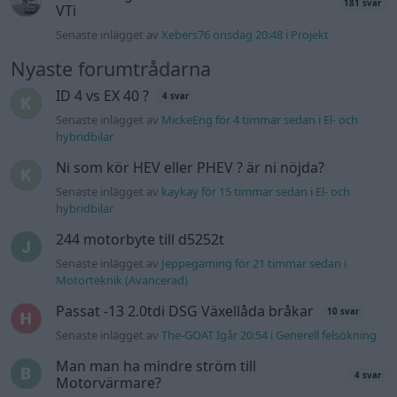
181 svar
VTi
Senaste inlägget av
Xebers76 onsdag 20:48
i
Projekt
Nyaste forumtrådarna
ID 4 vs EX 40 ?
4 svar
Senaste inlägget av
MickeEng för 4 timmar sedan
i
El- och
hybridbilar
Ni som kör HEV eller PHEV ? är ni nöjda?
Senaste inlägget av
kaykay för 15 timmar sedan
i
El- och
hybridbilar
244 motorbyte till d5252t
Senaste inlägget av
Jeppegaming för 21 timmar sedan
i
Motorteknik (Avancerad)
Passat -13 2.0tdi DSG Växellåda bråkar
10 svar
Senaste inlägget av
The-GOAT Igår 20:54
i
Generell felsökning
Man man ha mindre ström till
4 svar
Motorvärmare?