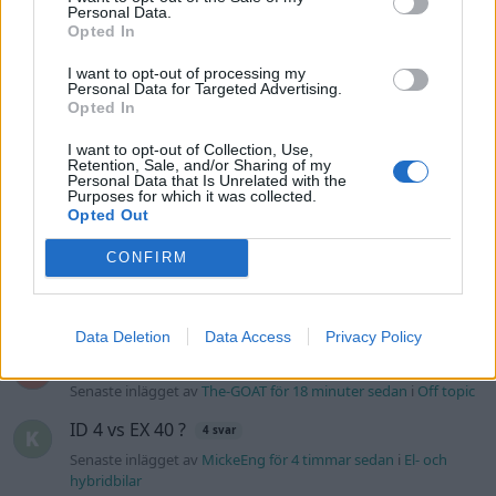
Personal Data.
7
Opted In
Ford Sierra Cosworth 4x4 (1990)
I want to opt-out of processing my
Personal Data for Targeted Advertising.
Puttee
Opted In
36 710 visningar
29 kommentarer
159
27 jan. 18
I want to opt-out of Collection, Use,
Retention, Sale, and/or Sharing of my
15
Personal Data that Is Unrelated with the
Purposes for which it was collected.
Opted Out
CONFIRM
Senaste foruminläggen
Data Deletion
Data Access
Privacy Policy
Detta köpte jag nyss-tråden
9738 svar
Senaste inlägget av
The-GOAT för 18 minuter sedan
i
Off topic
ID 4 vs EX 40 ?
4 svar
Senaste inlägget av
MickeEng för 4 timmar sedan
i
El- och
hybridbilar