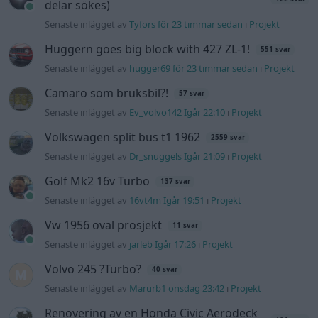
delar sökes)
Senaste inlägget av
Tyfors för 23 timmar sedan
i
Projekt
Huggern goes big block with 427 ZL-1!
551 svar
Senaste inlägget av
hugger69 för 23 timmar sedan
i
Projekt
Camaro som bruksbil?!
57 svar
Senaste inlägget av
Ev_volvo142 Igår 22:10
i
Projekt
Volkswagen split bus t1 1962
2559 svar
Senaste inlägget av
Dr_snuggels Igår 21:09
i
Projekt
Golf Mk2 16v Turbo
137 svar
Senaste inlägget av
16vt4m Igår 19:51
i
Projekt
Vw 1956 oval prosjekt
11 svar
Senaste inlägget av
jarleb Igår 17:26
i
Projekt
Volvo 245 ?Turbo?
40 svar
Senaste inlägget av
Marurb1 onsdag 23:42
i
Projekt
Renovering av en Honda Civic Aerodeck