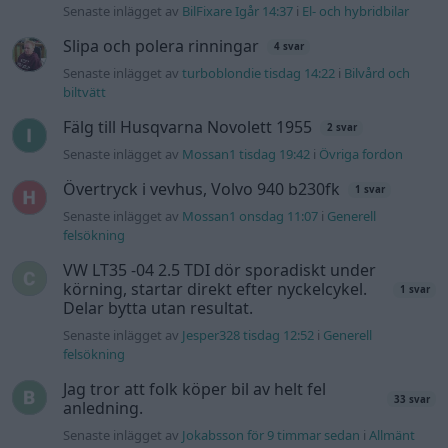
Senaste inlägget av
BilFixare Igår 14:37
i
El- och hybridbilar
Slipa och polera rinningar
4 svar
Senaste inlägget av
turboblondie tisdag 14:22
i
Bilvård och
biltvätt
Fälg till Husqvarna Novolett 1955
2 svar
Senaste inlägget av
Mossan1 tisdag 19:42
i
Övriga fordon
Övertryck i vevhus, Volvo 940 b230fk
1 svar
Senaste inlägget av
Mossan1 onsdag 11:07
i
Generell
felsökning
VW LT35 -04 2.5 TDI dör sporadiskt under
körning, startar direkt efter nyckelcykel.
1 svar
Delar bytta utan resultat.
Senaste inlägget av
Jesper328 tisdag 12:52
i
Generell
felsökning
Jag tror att folk köper bil av helt fel
33 svar
anledning.
Senaste inlägget av
Jokabsson för 9 timmar sedan
i
Allmänt