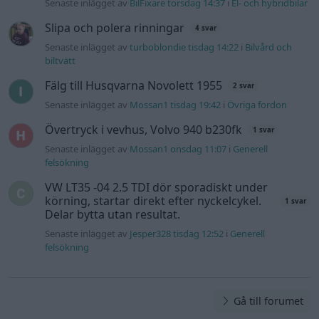
Senaste inlägget av
BilFixare torsdag 14:37
i
El- och hybridbilar
Slipa och polera rinningar
4 svar
Senaste inlägget av
turboblondie tisdag 14:22
i
Bilvård och
biltvätt
Fälg till Husqvarna Novolett 1955
2 svar
Senaste inlägget av
Mossan1 tisdag 19:42
i
Övriga fordon
Övertryck i vevhus, Volvo 940 b230fk
1 svar
Senaste inlägget av
Mossan1 onsdag 11:07
i
Generell
felsökning
VW LT35 -04 2.5 TDI dör sporadiskt under
körning, startar direkt efter nyckelcykel.
1 svar
Delar bytta utan resultat.
Senaste inlägget av
Jesper328 tisdag 12:52
i
Generell
felsökning
Gå till forumet