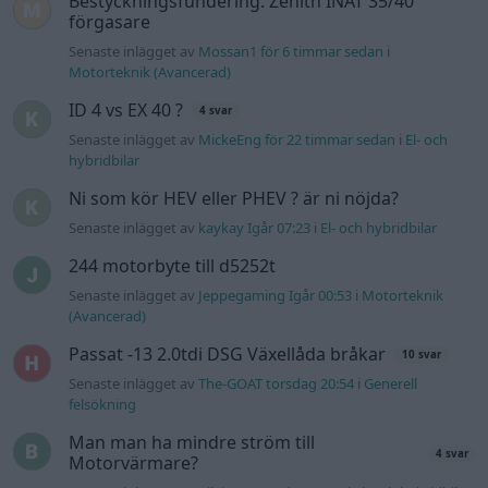
Bestyckningsfundering. Zenith INAT 35/40
förgasare
Senaste inlägget av
Mossan1 för 6 timmar sedan
i
Motorteknik (Avancerad)
ID 4 vs EX 40 ?
4 svar
Senaste inlägget av
MickeEng för 22 timmar sedan
i
El- och
hybridbilar
Ni som kör HEV eller PHEV ? är ni nöjda?
Senaste inlägget av
kaykay Igår 07:23
i
El- och hybridbilar
244 motorbyte till d5252t
Senaste inlägget av
Jeppegaming Igår 00:53
i
Motorteknik
(Avancerad)
Passat -13 2.0tdi DSG Växellåda bråkar
10 svar
Senaste inlägget av
The-GOAT torsdag 20:54
i
Generell
felsökning
Man man ha mindre ström till
4 svar
Motorvärmare?