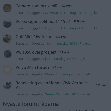
Camaro som bruksbil?!
57 svar
Senaste inlägget av
Ev_volvo142 torsdag 22:10
i
Projekt
Volkswagen split bus t1 1962
2559 svar
Senaste inlägget av
Dr_snuggels torsdag 21:09
i
Projekt
Golf Mk2 16v Turbo
137 svar
Senaste inlägget av
16vt4m torsdag 19:51
i
Projekt
Vw 1956 oval prosjekt
11 svar
Senaste inlägget av
jarleb torsdag 17:26
i
Projekt
Volvo 245 ?Turbo?
40 svar
Senaste inlägget av
Marurb1 onsdag 23:42
i
Projekt
Renovering av en Honda Civic Aerodeck
181 svar
VTi
Senaste inlägget av
Xebers76 onsdag 20:48
i
Projekt
Nyaste forumtrådarna