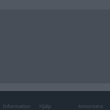
Information
Hjälp
Annonsera
Introduktion
Communityregler
Information
Skapa konto
Support
Kontakt
Integritetspolicy
och information
om användning
av cookies
Övrig
information
Övrigt
Tips och