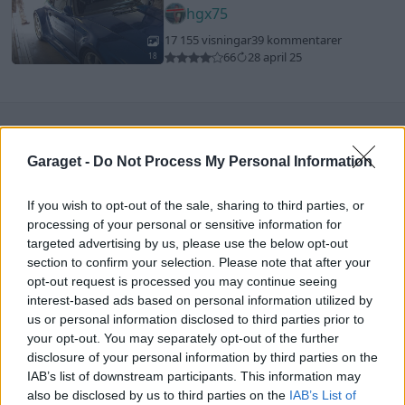
hgx75
17 155 visningar
39 kommentarer
66
28 april 25
18
Garaget -
Do Not Process My Personal Information
Senaste foruminläggen
If you wish to opt-out of the sale, sharing to third parties, or
Jag tror att folk köper bil av helt fel
processing of your personal or sensitive information for
36 svar
anledning.
targeted advertising by us, please use the below opt-out
Senaste inlägget av
The-GOAT för 2 timmar sedan
i
Allmänt
section to confirm your selection. Please note that after your
opt-out request is processed you may continue seeing
Detta köpte jag nyss-tråden
9743 svar
interest-based ads based on personal information utilized by
Senaste inlägget av
Jesper328 för 4 timmar sedan
i
Off topic
us or personal information disclosed to third parties prior to
your opt-out. You may separately opt-out of the further
Bestyckningsfundering. Zenith INAT 35/40
disclosure of your personal information by third parties on the
förgasare
IAB’s list of downstream participants. This information may
Senaste inlägget av
Mossan1 för 6 timmar sedan
i
also be disclosed by us to third parties on the
IAB’s List of
Motorteknik (Avancerad)