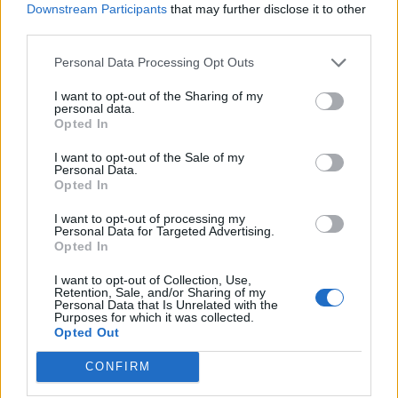
Downstream Participants
that may further disclose it to other
Volvo 740 med lh2.2 spridare öppnar hela
third parties.
2 svar
tiden på tändning.
Personal Data Processing Opt Outs
Senaste inlägget av
KlevaRaggarn för 16 timmar sedan
i
Generell felsökning
I want to opt-out of the Sharing of my
personal data.
ID 4 vs EX 40 ?
4 svar
Opted In
Senaste inlägget av
MickeEng för 22 timmar sedan
i
El- och
I want to opt-out of the Sale of my
hybridbilar
Personal Data.
Opted In
Ford Mustang e Mac 2023
4 svar
Senaste inlägget av
KenthIJ2 Igår 12:37
i
El- och hybridbilar
I want to opt-out of processing my
Personal Data for Targeted Advertising.
Ni som kör HEV eller PHEV ? är ni nöjda?
Opted In
Senaste inlägget av
kaykay Igår 07:23
i
El- och hybridbilar
I want to opt-out of Collection, Use,
Retention, Sale, and/or Sharing of my
244 motorbyte till d5252t
Personal Data that Is Unrelated with the
Purposes for which it was collected.
Senaste inlägget av
Jeppegaming Igår 00:53
i
Motorteknik
Opted Out
(Avancerad)
CONFIRM
Passat -13 2.0tdi DSG Växellåda bråkar
10 svar
Senaste inlägget av
The-GOAT torsdag 20:54
i
Generell