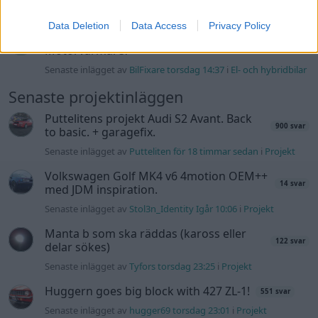
felsökning
Data Deletion
Data Access
Privacy Policy
Man man ha mindre ström till
4 svar
Motorvärmare?
Senaste inlägget av
BilFixare torsdag 14:37
i
El- och hybridbilar
Senaste projektinläggen
Puttelitens projekt Audi S2 Avant. Back
900 svar
to basic. + garagefix.
Senaste inlägget av
Putteliten för 18 timmar sedan
i
Projekt
Volkswagen Golf MK4 v6 4motion OEM++
14 svar
med JDM inspiration.
Senaste inlägget av
Stol3n_Identity Igår 10:06
i
Projekt
Manta b som ska räddas (kaross eller
122 svar
delar sökes)
Senaste inlägget av
Tyfors torsdag 23:25
i
Projekt
Huggern goes big block with 427 ZL-1!
551 svar
Senaste inlägget av
hugger69 torsdag 23:01
i
Projekt