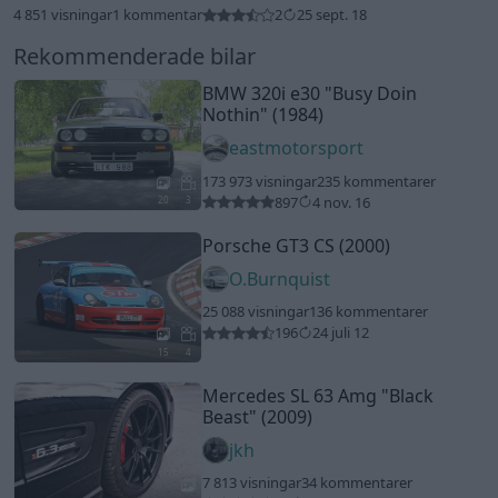
4 851 visningar
1 kommentar
2
25 sept. 18
Rekommenderade bilar
BMW 320i e30
"Busy Doin
Nothin"
(1984)
eastmotorsport
173 973 visningar
235 kommentarer
897
4 nov. 16
20
3
Porsche GT3 CS (2000)
O.Burnquist
25 088 visningar
136 kommentarer
196
24 juli 12
15
4
Mercedes SL 63 Amg
"Black
Beast"
(2009)
jkh
7 813 visningar
34 kommentarer