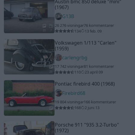
Austin bmc 850 deluxe
"mini"
(1967)
G13B
26 276 visningar
76 kommentarer
134
13 feb. 09
20
7
Volkswagen 1/113
"Carlen"
(1959)
carlengrbg
17 742 visningar
81 kommentarer
110
23 april 09
20
Pontiac firebird 400 (1968)
Firebird68
19 804 visningar
166 kommentarer
168
2 juni 13
16
Porsche 911
"935 3.2-Turbo"
(1972)