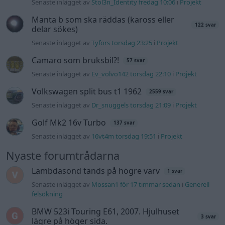
Senaste inlägget av
Stol3n_Identity fredag 10:06
i
Projekt
Manta b som ska räddas (kaross eller
122 svar
delar sökes)
Senaste inlägget av
Tyfors torsdag 23:25
i
Projekt
Camaro som bruksbil?!
57 svar
Senaste inlägget av
Ev_volvo142 torsdag 22:10
i
Projekt
Volkswagen split bus t1 1962
2559 svar
Senaste inlägget av
Dr_snuggels torsdag 21:09
i
Projekt
Golf Mk2 16v Turbo
137 svar
Senaste inlägget av
16vt4m torsdag 19:51
i
Projekt
Nyaste forumtrådarna
Lambdasond tänds på högre varv
1 svar
Senaste inlägget av
Mossan1 för 17 timmar sedan
i
Generell
felsökning
BMW 523i Touring E61, 2007. Hjulhuset
3 svar
lägre på höger sida.