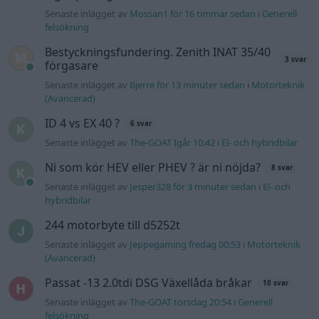
Senaste inlägget av
Mossan1 för 16 timmar sedan
i
Generell
felsökning
Bestyckningsfundering. Zenith INAT 35/40
3 svar
förgasare
Senaste inlägget av
Bjerre för 13 minuter sedan
i
Motorteknik
(Avancerad)
ID 4 vs EX 40 ?
6 svar
Senaste inlägget av
The-GOAT Igår 10:42
i
El- och hybridbilar
Ni som kör HEV eller PHEV ? är ni nöjda?
8 svar
Senaste inlägget av
Jesper328 för 3 minuter sedan
i
El- och
hybridbilar
244 motorbyte till d5252t
Senaste inlägget av
Jeppegaming fredag 00:53
i
Motorteknik
(Avancerad)
Passat -13 2.0tdi DSG Växellåda bråkar
10 svar
Senaste inlägget av
The-GOAT torsdag 20:54
i
Generell
felsökning