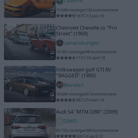
T3MPPA
15 849 visningar
135 kommentarer
167
13 juni 10
15
Chevrolet Chevelle ss
"Pro
Street"
(1969)
camarokungen
19 367 visningar
98 kommentarer
112
10 april 18
20
Volkswagen golf GTI 8V
"BAGGED"
(1985)
Blondie1
18 846 visningar
87 kommentarer
98
25 mars 18
19
Audi S4
"MTM-DBR"
(2009)
DIWO
65 725 visningar
960 kommentarer
620
6 april 12