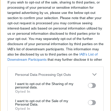
If you wish to opt-out of the sale, sharing to third parties, or
processing of your personal or sensitive information for
targeted advertising by us, please use the below opt-out
section to confirm your selection. Please note that after your
Senaste foruminläggen
opt-out request is processed you may continue seeing
Ni som kör HEV eller PHEV ? är ni nöjda?
8 svar
interest-based ads based on personal information utilized by
us or personal information disclosed to third parties prior to
Senaste inlägget av
Jesper328 för 3 minuter sedan
i
El- och
hybridbilar
your opt-out. You may separately opt-out of the further
disclosure of your personal information by third parties on the
Bestyckningsfundering. Zenith INAT 35/40
IAB’s list of downstream participants. This information may
3 svar
förgasare
also be disclosed by us to third parties on the
IAB’s List of
Senaste inlägget av
Bjerre för 13 minuter sedan
i
Motorteknik
Downstream Participants
that may further disclose it to other
(Avancerad)
third parties.
Jag tror att folk köper bil av helt fel
Personal Data Processing Opt Outs
40 svar
anledning.
Senaste inlägget av
Vansterfilen för 1 timme sedan
i
Allmänt
I want to opt-out of the Sharing of my
personal data.
BMW 523i Touring E61, 2007. Hjulhuset
Opted In
3 svar
lägre på höger sida.
I want to opt-out of the Sale of my
Senaste inlägget av
Mossan1 för 16 timmar sedan
i
Generell
Personal Data.
felsökning
Opted In