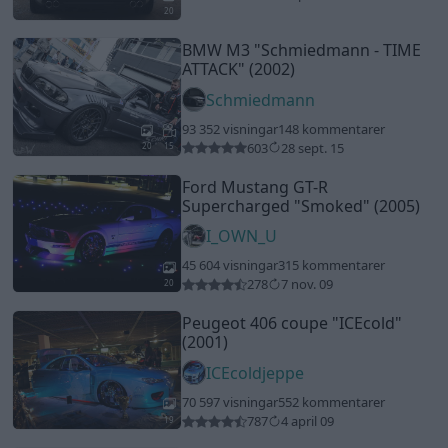
20
BMW M3
"Schmiedmann - TIME
ATTACK"
(2002)
Schmiedmann
93 352 visningar
148 kommentarer
603
28 sept. 15
20
15
Ford Mustang GT-R
Supercharged
"Smoked"
(2005)
I_OWN_U
45 604 visningar
315 kommentarer
278
7 nov. 09
20
Peugeot 406 coupe "ICEcold"
(2001)
ICEcoldjeppe
70 597 visningar
552 kommentarer
787
4 april 09
19