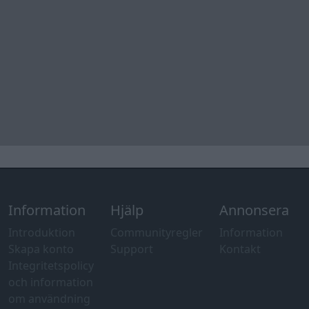
Information
Hjälp
Annonsera
Introduktion
Communityregler
Information
Skapa konto
Support
Kontakt
Integritetspolicy
och information
om användning