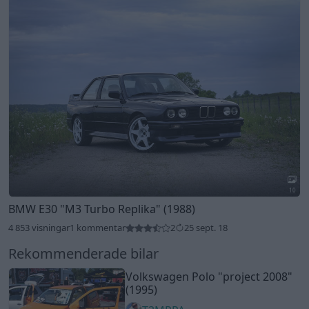
10
BMW E30
"M3 Turbo Replika"
(1988)
4 853 visningar
1 kommentar
2
25 sept. 18
Rekommenderade bilar
Volkswagen Polo
"project 2008"
(1995)