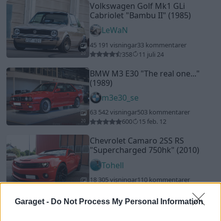
Volkswagen Golf Mk1 GLi
Cabriolet
"Bambu II"
(1985)
LeWaN
45 191 visningar
33 kommentarer
358
11 juli 24
20
BMW M3 E30
"The real one..."
(1989)
m3e30_se
63 542 visningar
503 kommentarer
600
15 feb. 12
20
Chevrolet Camaro 2SS RS
"Supercharged 750hk"
(2010)
Tohell
18 305 visningar
110 kommentarer
95
24 juli 14
18
Garaget -
Do Not Process My Personal Information