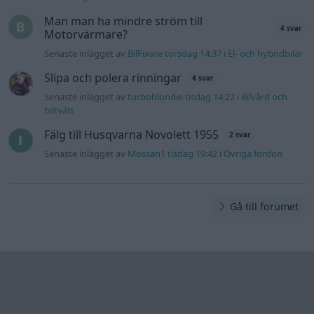
Man man ha mindre ström till
4 svar
Motorvärmare?
Senaste inlägget av
BilFixare torsdag 14:37
i
El- och hybridbilar
Slipa och polera rinningar
4 svar
Senaste inlägget av
turboblondie tisdag 14:22
i
Bilvård och
biltvätt
Fälg till Husqvarna Novolett 1955
2 svar
Senaste inlägget av
Mossan1 tisdag 19:42
i
Övriga fordon
Gå till forumet