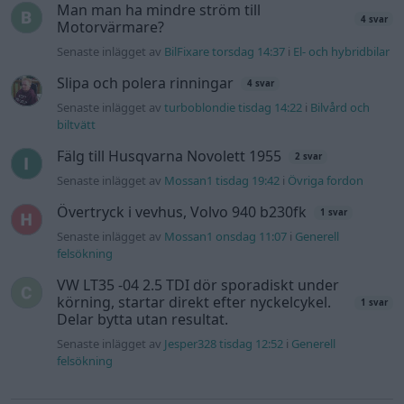
felsökning
VW LT35 -04 2.5 TDI dör sporadiskt under
körning, startar direkt efter nyckelcykel.
1 svar
Delar bytta utan resultat.
Senaste inlägget av
Jesper328 tisdag 12:52
i
Generell
felsökning
Gå till forumet
Information
Hjälp
Annonsera
Introduktion
Communityregler
Information
Skapa konto
Support
Kontakt