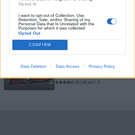
76 501 visningar
213 kommentarer
Opted In
436
2 april 18
20
8
I want to opt-out of Collection, Use,
BMW M535i E28 (1985)
Retention, Sale, and/or Sharing of my
Personal Data that Is Unrelated with the
E28ve
Purposes for which it was collected.
Opted Out
30 119 visningar
447 kommentarer
284
7 juni 14
CONFIRM
17
Saab 9-3 Aero SS (2003)
Data Deletion
Data Access
Privacy Policy
trubbelturbo
25 919 visningar
133 kommentarer
90
26 april 21
20
Senaste foruminläggen