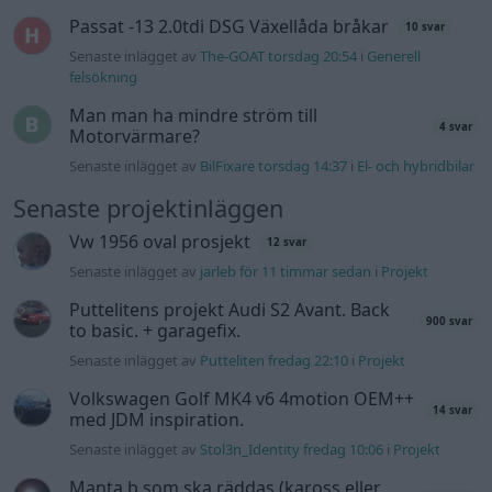
Puttelitens projekt Audi S2 Avant. Back
900 svar
to basic. + garagefix.
Senaste inlägget av
Putteliten fredag 22:10
i
Projekt
Volkswagen Golf MK4 v6 4motion OEM++
14 svar
med JDM inspiration.
Senaste inlägget av
Stol3n_Identity fredag 10:06
i
Projekt
Manta b som ska räddas (kaross eller
122 svar
delar sökes)
Senaste inlägget av
Tyfors torsdag 23:25
i
Projekt
Huggern goes big block with 427 ZL-1!
551 svar
Senaste inlägget av
hugger69 torsdag 23:01
i
Projekt
Camaro som bruksbil?!
57 svar
Senaste inlägget av
Ev_volvo142 torsdag 22:10
i
Projekt
Volkswagen split bus t1 1962
2559 svar
Senaste inlägget av
Dr_snuggels torsdag 21:09
i
Projekt
Golf Mk2 16v Turbo
137 svar