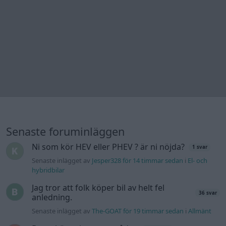
Ni som kör HEV eller PHEV ? är ni nöjda?
1 svar
Senaste inlägget av
Jesper328 för 14 timmar sedan
i
El- och
hybridbilar
Jag tror att folk köper bil av helt fel
36 svar
anledning.
Senaste inlägget av
The-GOAT för 19 timmar sedan
i
Allmänt
Detta köpte jag nyss-tråden
9743 svar
Senaste inlägget av
Jesper328 för 21 timmar sedan
i
Off topic
Bestyckningsfundering. Zenith INAT 35/40
förgasare
Senaste inlägget av
Mossan1 för 23 timmar sedan
i
Motorteknik (Avancerad)
Volvo 740 med lh2.2 spridare öppnar hela
2 svar
tiden på tändning.
Senaste inlägget av
KlevaRaggarn fredag 23:57
i
Generell
felsökning
ID 4 vs EX 40 ?
4 svar