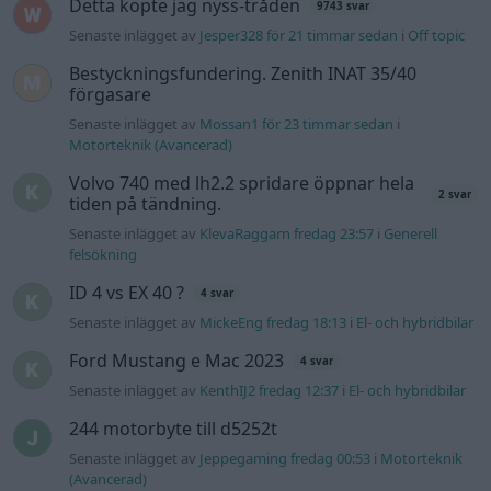
Senaste inlägget av
MickeEng fredag 18:13
i
El- och hybridbilar
Ford Mustang e Mac 2023
4 svar
Senaste inlägget av
KenthIJ2 fredag 12:37
i
El- och hybridbilar
244 motorbyte till d5252t
Senaste inlägget av
Jeppegaming fredag 00:53
i
Motorteknik
(Avancerad)
Passat -13 2.0tdi DSG Växellåda bråkar
10 svar
Senaste inlägget av
The-GOAT torsdag 20:54
i
Generell
felsökning
Man man ha mindre ström till
4 svar
Motorvärmare?
Senaste inlägget av
BilFixare torsdag 14:37
i
El- och hybridbilar
Senaste projektinläggen
Vw 1956 oval prosjekt
12 svar
Senaste inlägget av
jarleb för 11 timmar sedan
i
Projekt