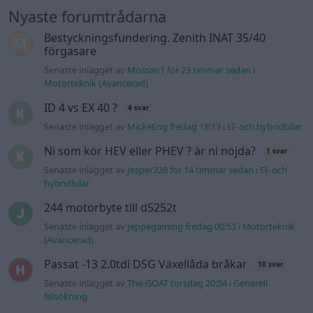
244 motorbyte till d5252t
Senaste inlägget av
Jeppegaming fredag 00:53
i
Motorteknik
(Avancerad)
Passat -13 2.0tdi DSG Växellåda bråkar
10 svar
Senaste inlägget av
The-GOAT torsdag 20:54
i
Generell
felsökning
Man man ha mindre ström till
4 svar
Motorvärmare?
Senaste inlägget av
BilFixare torsdag 14:37
i
El- och hybridbilar
Slipa och polera rinningar
4 svar
Senaste inlägget av
turboblondie tisdag 14:22
i
Bilvård och
biltvätt
Fälg till Husqvarna Novolett 1955
2 svar
Senaste inlägget av
Mossan1 tisdag 19:42
i
Övriga fordon
Övertryck i vevhus, Volvo 940 b230fk
1 svar
Senaste inlägget av
Mossan1 onsdag 11:07
i
Generell