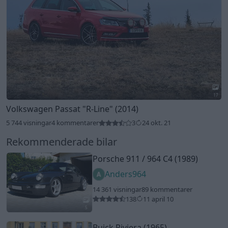
17
Volkswagen Passat
"R-Line"
(2014)
5 744 visningar
4 kommentarer
3
24 okt. 21
Rekommenderade bilar
Porsche 911 / 964 C4 (1989)
Anders964
14 361 visningar
89 kommentarer
138
11 april 10
5
Buick Riviera (1965)