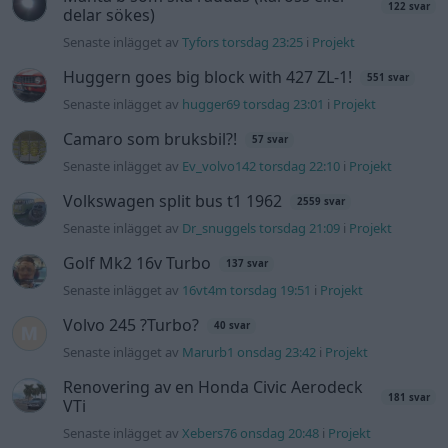
Senaste inlägget av
16vt4m torsdag 19:51
i
Projekt
Volvo 245 ?Turbo?
40 svar
Senaste inlägget av
Marurb1 onsdag 23:42
i
Projekt
Renovering av en Honda Civic Aerodeck
181 svar
VTi
Senaste inlägget av
Xebers76 onsdag 20:48
i
Projekt
Nyaste forumtrådarna
Bestyckningsfundering. Zenith INAT 35/40
förgasare
Senaste inlägget av
Mossan1 för 23 timmar sedan
i
Motorteknik (Avancerad)
ID 4 vs EX 40 ?
4 svar
Senaste inlägget av
MickeEng fredag 18:13
i
El- och hybridbilar
Ni som kör HEV eller PHEV ? är ni nöjda?
1 svar
Senaste inlägget av
Jesper328 för 14 timmar sedan
i
El- och
hybridbilar