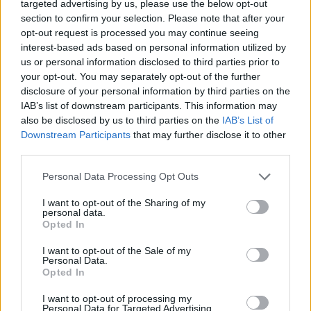
targeted advertising by us, please use the below opt-out
Gordons
section to confirm your selection. Please note that after your
26 401 visningar
25 kommentarer
opt-out request is processed you may continue seeing
39
21 juli 23
20
interest-based ads based on personal information utilized by
us or personal information disclosed to third parties prior to
Nissan Skyline R32 GTST
"Tokyo
your opt-out. You may separately opt-out of the further
Police"
(1993)
disclosure of your personal information by third parties on the
sir_daniel
IAB’s list of downstream participants. This information may
also be disclosed by us to third parties on the
IAB’s List of
110 672 visningar
607 kommentarer
862
13 okt. 10
Downstream Participants
that may further disclose it to other
20
1
third parties.
Pontiac Trans AM
"Knight Rider
KITT Replica"
(1991)
Personal Data Processing Opt Outs
MichaelKnight83
I want to opt-out of the Sharing of my
personal data.
25 741 visningar
32 kommentarer
Opted In
88
24 jan. 25
20
2
I want to opt-out of the Sale of my
Audi RS2
"RG-ENGINEERING"
Personal Data.
(1994)
Opted In
RichardGeorgsson
I want to opt-out of processing my
Personal Data for Targeted Advertising.