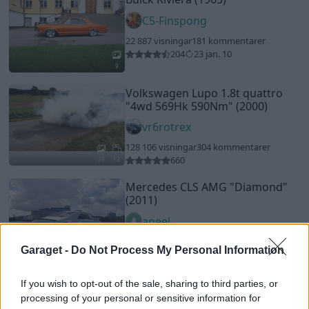
C5-Finspong
22 887 visningar
181 kommentarer
204
23 jan. 10
9
Volkswagen Lupo 1.8t quattro
"4wd 569Hk 590Nm"
(2000)
vr6rotrex
128 106 visningar
304 kommentarer
660
20
12
Mercedes CLS AMG
"Diamond"
(2011)
aneel
8 077 visningar
26 kommentarer
Garaget -
Do Not Process My Personal Information
19
18 dec. 17
10
Pontiac GTO
"Lola Montez"
If you wish to opt-out of the sale, sharing to third parties, or
(1966)
processing of your personal or sensitive information for