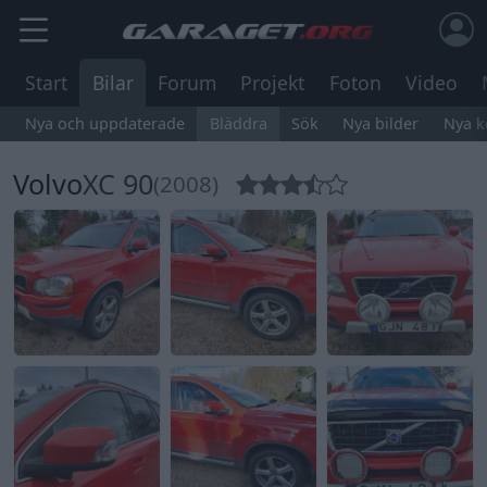
Start
Bilar
Forum
Projekt
Foton
Video
Nya och uppdaterade
Bläddra
Sök
Nya bilder
Nya 
Volvo
XC 90
(2008)