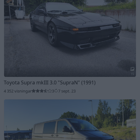
15
Toyota Supra mkIII 3.0
"SupraN"
(1991)
4 352 visningar
3
7 sept. 23