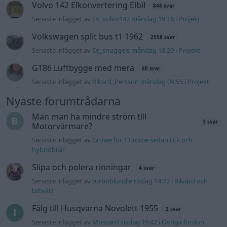
Volvo 142 Elkonvertering Elbil
848 svar
Senaste inlägget av
Ev_volvo142 måndag 19:16
i
Projekt
Volkswagen split bus t1 1962
2558 svar
Senaste inlägget av
Dr_snuggels måndag 18:29
i
Projekt
GT86 Luftbygge med mera
80 svar
Senaste inlägget av
Rikard_Persson måndag 09:55
i
Projekt
Nyaste forumtrådarna
Man man ha mindre ström till
3 svar
Motorvärmare?
Senaste inlägget av
Growe för 1 timme sedan
i
El- och
hybridbilar
Slipa och polera rinningar
4 svar
Senaste inlägget av
turboblondie tisdag 14:22
i
Bilvård och
biltvätt
Fälg till Husqvarna Novolett 1955
2 svar
Senaste inlägget av
Mossan1 tisdag 19:42
i
Övriga fordon