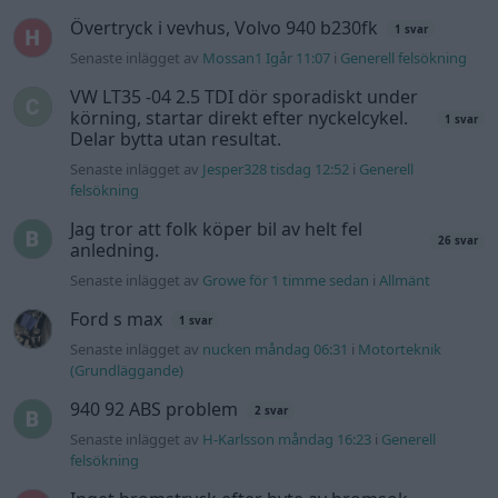
Övertryck i vevhus, Volvo 940 b230fk
1 svar
Senaste inlägget av
Mossan1 Igår 11:07
i
Generell felsökning
VW LT35 -04 2.5 TDI dör sporadiskt under
körning, startar direkt efter nyckelcykel.
1 svar
Delar bytta utan resultat.
Senaste inlägget av
Jesper328 tisdag 12:52
i
Generell
felsökning
Jag tror att folk köper bil av helt fel
26 svar
anledning.
Senaste inlägget av
Growe för 1 timme sedan
i
Allmänt
Ford s max
1 svar
Senaste inlägget av
nucken måndag 06:31
i
Motorteknik
(Grundläggande)
940 92 ABS problem
2 svar
Senaste inlägget av
H-Karlsson måndag 16:23
i
Generell
felsökning