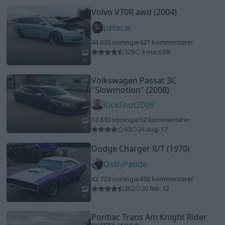
Volvo V70R awd (2004)
peter.w
44 035 visningar
427 kommentarer
329
3 mars 09
20
Volkswagen Passat 3C
"Slowmotion"
(2008)
KickFoot2009
13 833 visningar
52 kommentarer
43
24 aug. 17
15
Dodge Charger R/T (1970)
OsbyPadde
42 723 visningar
436 kommentarer
362
20 feb. 12
15
Pontiac Trans Am Knight Rider