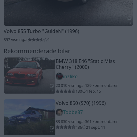
14
Volvo 855 Turbo
"GuldeN"
(1996)
397 visningar
1
Rekommenderade bilar
BMW 318 E46
"Static Miss
Cherry"
(2000)
inzlike
20 010 visningar
129 kommentarer
130
1 feb. 15
17
Volvo 850 (S70) (1996)
Tobbe87
33 830 visningar
361 kommentarer
436
21 sept. 11
20