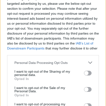
targeted advertising by us, please use the below opt-out
83 972 visningar
14 kommentarer
section to confirm your selection. Please note that after your
669
4 maj 16
13
8
opt-out request is processed you may continue seeing
Honda CIVIC TYPE R
interest-based ads based on personal information utilized by
"SUMOPOWER"
(2004)
us or personal information disclosed to third parties prior to
your opt-out. You may separately opt-out of the further
TYPE_RR
disclosure of your personal information by third parties on the
24 033 visningar
18 kommentarer
IAB’s list of downstream participants. This information may
221
21 juni 10
12
3
also be disclosed by us to third parties on the
IAB’s List of
Downstream Participants
that may further disclose it to other
third parties.
Personal Data Processing Opt Outs
I want to opt-out of the Sharing of my
personal data.
Senaste foruminläggen
Opted In
Man man ha mindre ström till
3 svar
Motorvärmare?
I want to opt-out of the Sale of my
Personal Data.
Senaste inlägget av
Growe för 1 timme sedan
i
El- och
Opted In
hybridbilar
I want to opt-out of processing my