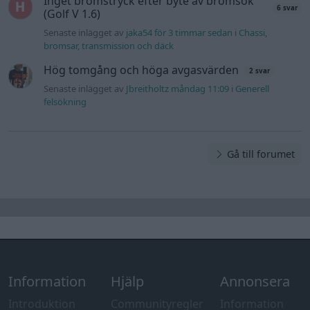
Inget bromstryck efter byte av bromsok
6 svar
(Golf V 1.6)
Senaste inlägget av
jaka54 för 3 timmar sedan
i
Chassi,
bromsar, transmission och däck
Hög tomgång och höga avgasvärden
2 svar
Senaste inlägget av
Jbreitholtz måndag 11:09
i
Generell
felsökning
Gå till forumet
Information
Hjälp
Annonsera
Introduktion
Communityregler
Information