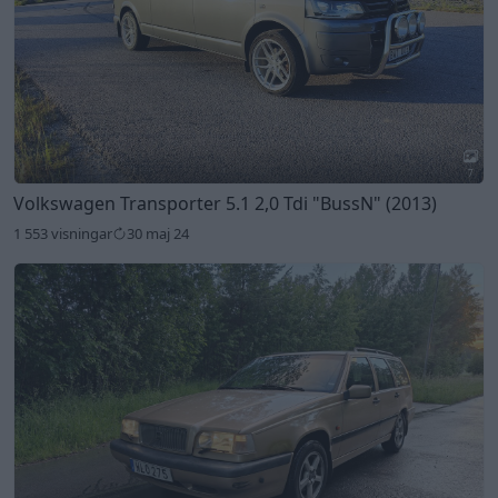
7
Volkswagen Transporter 5.1 2,0 Tdi
"BussN"
(2013)
1 553 visningar
30 maj 24