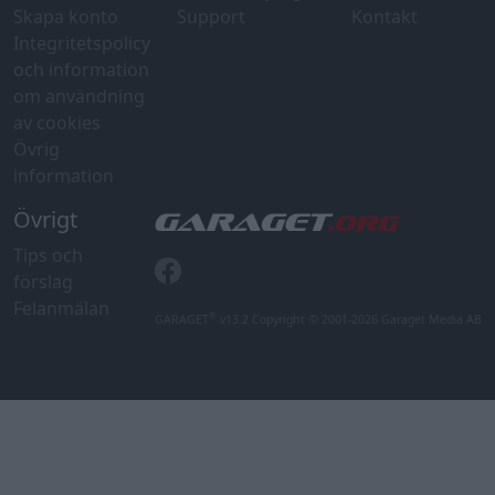
Skapa konto
Support
Kontakt
Integritetspolicy
och information
om användning
av cookies
Övrig
information
Övrigt
Tips och
förslag
Felanmälan
®
GARAGET
v13.2 Copyright © 2001-2026 Garaget Media AB