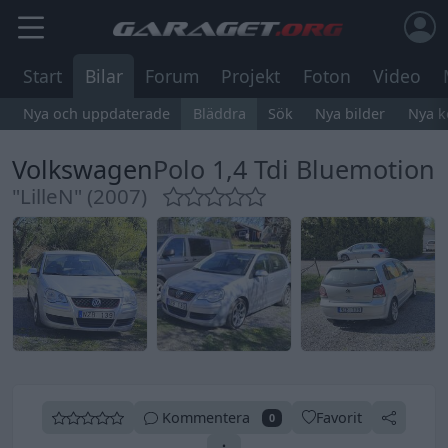
Start
Bilar
Forum
Projekt
Foton
Video
Nya och uppdaterade
Bläddra
Sök
Nya bilder
Nya 
Volkswagen
Polo 1,4 Tdi Bluemotion
"LilleN" (2007)
Kommentera
Favorit
0