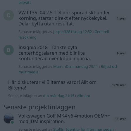
biltvätt
VW LT35 -04 2.5 TDI dör sporadiskt under
körning, startar direkt efter nyckelcykel.
1 svar
Delar bytta utan resultat.
Senaste inlägget av
Jesper328 tisdag 12:52
i
Generell
felsökning
Insignia 2018 - Tänkte byta
centerhögtalaren med blir lite
6 svar
konfunderad över kopplingarna.
Senaste inlägget av
MammDiin måndag 23:11
i
Billjud och
multimedia
Här diskuterar vi Biltemas varor! Allt om
6570 svar
Biltema!
Senaste inlägget av
d-b måndag 21:15
i
Allmänt
Senaste projektinläggen
Volkswagen Golf MK4 v6 4motion OEM++
11 svar
med JDM inspiration.
Senaste inlägget av
Stol3n_Identity för 4 timmar sedan
i