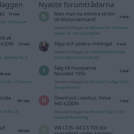
nläggen
Nyaste forumtrådarna
kt
Man man ha mindre ström
11 svar
4 svar
till Motorvärmare?
b för 14 minuter
Senaste inlägget av
BilFixare för 3 timmar
sedan
i
El- och hybridbilar
K4 v6
d JDM
Slipa och polera rinningar
12 svar
4 svar
Senaste inlägget av
turboblondie tisdag
n_Identity för 3
14:22
i
Bilvård och biltvätt
Fälg till Husqvarna
2 svar
Novolett 1955
40 svar
rb1 för 17 timmar
Senaste inlägget av
Mossan1 tisdag 19:42
i
Övriga fordon
Honda
Övertryck i vevhus, Volvo
181 svar
1 svar
940 b230fk
s76 för 20
Senaste inlägget av
Mossan1 Igår 11:07
i
Generell felsökning
ul!
VW LT35 -04 2.5 TDI dör
68 svar
sporadiskt under körning,