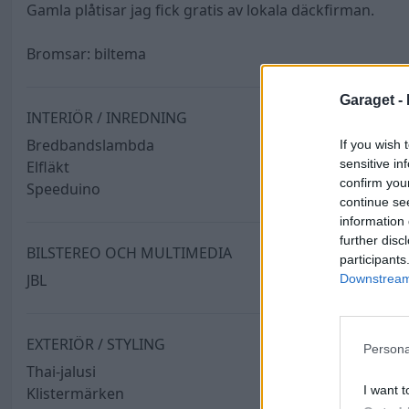
Gamla plåtisar jag fick gratis av lokala däckfirman.
Bromsar: biltema
Garaget -
INTERIÖR / INREDNING
Bredbandslambda
If you wish 
sensitive in
Elfläkt
confirm you
Speeduino
continue se
information 
further disc
BILSTEREO OCH MULTIMEDIA
participants
JBL
Downstream 
EXTERIÖR / STYLING
Persona
Thai-jalusi
I want t
Klistermärken