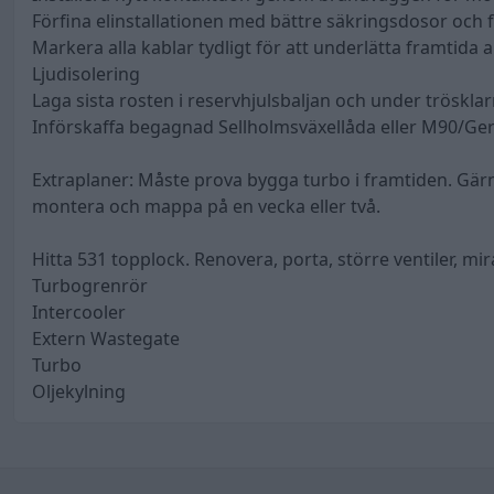
Förfina elinstallationen med bättre säkringsdosor och fö
Markera alla kablar tydligt för att underlätta framtida 
Ljudisolering
Laga sista rosten i reservhjulsbaljan och under trösklar
Införskaffa begagnad Sellholmsväxellåda eller M90/Ge
Extraplaner: Måste prova bygga turbo i framtiden. Gärn
montera och mappa på en vecka eller två.
Hitta 531 topplock. Renovera, porta, större ventiler, m
Turbogrenrör
Intercooler
Extern Wastegate
Turbo
Oljekylning