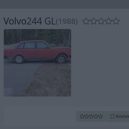
Volvo
244 GL
(1988)
Komm