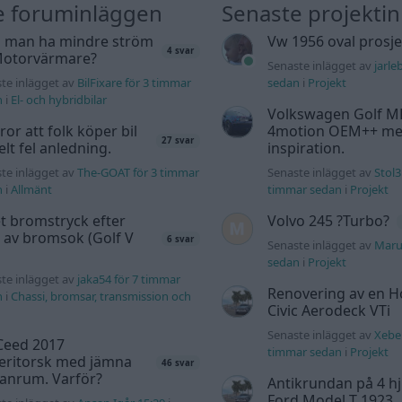
e foruminläggen
Senaste projekti
 man ha mindre ström
Vw 1956 oval prosje
4 svar
 Motorvärmare?
Senaste inlägget av
jarle
te inlägget av
BilFixare för 3 timmar
sedan
i
Projekt
n
i
El- och hybridbilar
Volkswagen Golf M
tror att folk köper bil
4motion OEM++ me
27 svar
elt fel anledning.
inspiration.
te inlägget av
The-GOAT för 3 timmar
Senaste inlägget av
Stol3
n
i
Allmänt
timmar sedan
i
Projekt
t bromstryck efter
Volvo 245 ?Turbo?
 av bromsok (Golf V
6 svar
Senaste inlägget av
Maru
sedan
i
Projekt
te inlägget av
jaka54 för 7 timmar
Renovering av en 
n
i
Chassi, bromsar, transmission och
Civic Aerodeck VTi
Senaste inlägget av
Xeber
Ceed 2017
timmar sedan
i
Projekt
eritorsk med jämna
46 svar
anrum. Varför?
Antikrundan på 4 hj
Ford Model T 1923