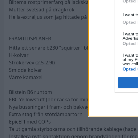
Opted 
Biltema rostprimerfärg på lackskador
Mutter svetsad på dragkrok
I want t
Hella-extraljus som jag hittade på loppis och fixade iho
Opted 
I want 
FRAMTIDSPLANER
Advertis
Opted 
Hitta ett senare b230 "squirter" block
H-kolvar
I want t
of my P
Strokervev (2.5-2.9l)
was col
Opted 
Smidda kolvar
Värre kamaxel
Bilstein B6 runtom
EBC Yellowstuff (bör räcka för mina ändamål)
Nya bussningar i fram- och bakvagn
Extra stag från stötdämpartorn
EpicEFI med COPs
Ta ut gamla styrboxarna och tillhörande kablage (hade e
Installera nytt kontaktdon genom brandväggen för m