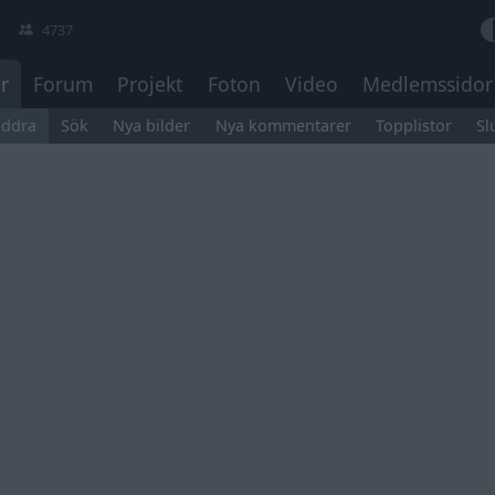
4737
r
Forum
Projekt
Foton
Video
Medlemssidor
äddra
Sök
Nya bilder
Nya kommentarer
Topplistor
Sl