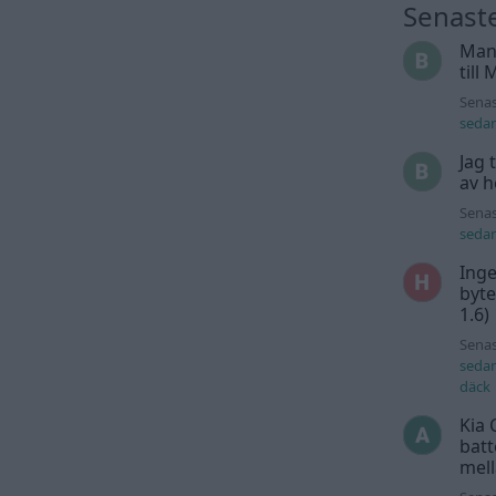
Senast
Man
till
Senas
seda
Jag 
av h
Senas
seda
Inge
byte
1.6)
Senas
seda
däck
Kia 
batt
mell