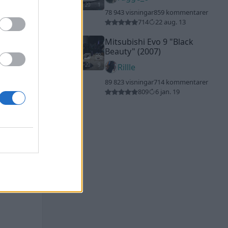
20
1
78 943 visningar
859 kommentarer
714
22 aug. 13
Mitsubishi Evo 9
"Black
Beauty"
(2007)
20
9
Rillle
89 823 visningar
714 kommentarer
809
6 jan. 19