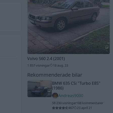
1
Volvo S60 2.4 (2001)
1 857 visningar
18 aug. 23
Rekommenderade bilar
BMW 635 CSi
"Turbo E85"
(1986)
20
Andreas9000
58 230 visningar
108 kommentarer
467
23 april 21