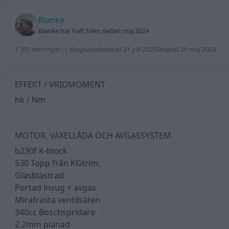
Blanke
Blanke har haft bilen sedan maj 2024
1 391 visningar
(1 idag)
Uppdaterad 21 juli 2025
Skapad 20 maj 2024
EFFEKT / VRIDMOMENT
hk / Nm
MOTOR, VÄXELLÅDA OCH AVGASSYSTEM
b230f K-block
530 Topp från KGtrim.
Glasblästrad
Portad insug + avgas
Mirafrästa ventilsäten
340cc Boschspridare
2.2mm planad