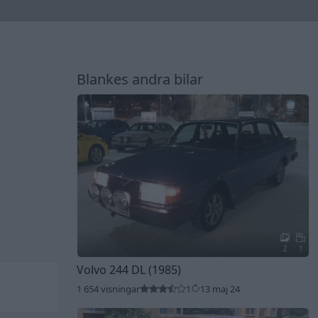
Blankes andra bilar
2
1
Volvo 244 DL (1985)
1 654 visningar
1
13 maj 24