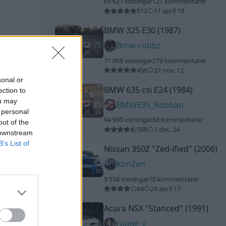
69 627 visningar
121 kommentarer
812
11 april 18
BMW 325 E30 (1987)
Bmw-robbz
20
1
71 068 visningar
279 kommentarer
458
27 nov. 12
sonal or
BMW 635 csi E24 (1984)
ection to
ou may
BMW635_Robban
 personal
20
20
94 990 visningar
68 kommentarer
out of the
588
1 dec. 24
 downstream
B’s List of
Nissan 350Z
"Zed-ified"
(2006)
KimZen
15
9 538 visningar
70 kommentarer
64
24 april 17
Acura NSX
"Stanced"
(1991)
ragge_c