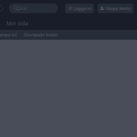
Sök
Logga in
Skapa konto
Min sida
umpa bil
Slumpade bilder