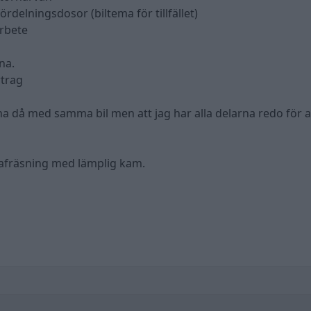
rdelningsdosor (biltema för tillfället)
arbete
na.
rtrag
a då med samma bil men att jag har alla delarna redo för 
irafräsning med lämplig kam.