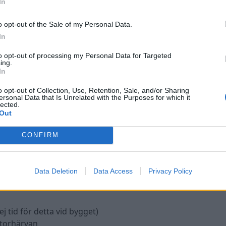
In
o opt-out of the Sale of my Personal Data.
p.
In
to opt-out of processing my Personal Data for Targeted
ing.
In
o opt-out of Collection, Use, Retention, Sale, and/or Sharing
ersonal Data that Is Unrelated with the Purposes for which it
lected.
Out
CONFIRM
Data Deletion
Data Access
Privacy Policy
j tid för detta vid bygget)
otorhärvan