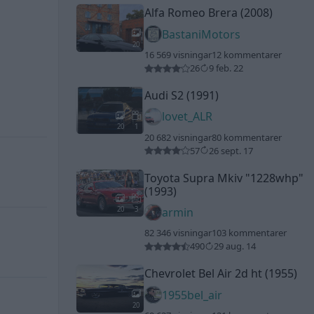
Alfa Romeo Brera (2008)
BastaniMotors
20
16 569 visningar
12 kommentarer
26
9 feb. 22
Audi S2 (1991)
lovet_ALR
20
1
20 682 visningar
80 kommentarer
57
26 sept. 17
Toyota Supra Mkiv
"1228whp"
(1993)
20
3
armin
82 346 visningar
103 kommentarer
490
29 aug. 14
Chevrolet Bel Air 2d ht (1955)
1955bel_air
20