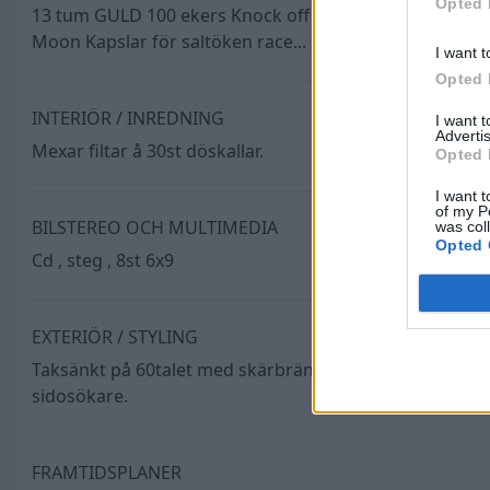
Opted 
13 tum GULD 100 ekers Knock off , 155/80/13 med vit si
Moon Kapslar för saltöken race...
I want t
Opted 
INTERIÖR / INREDNING
I want 
Advertis
Mexar filtar å 30st döskallar.
Opted 
I want t
of my P
BILSTEREO OCH MULTIMEDIA
was col
Opted 
Cd , steg , 8st 6x9
EXTERIÖR / STYLING
Taksänkt på 60talet med skärbrännare. Bredade bakskär
sidosökare.
FRAMTIDSPLANER