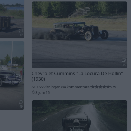
12
15
Chevrolet Cummins
"La Locura De Hollin"
(1930)
61 166 visningar
384 kommentarer
579
3 juni 15
49