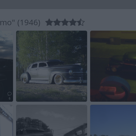
ymo" (1946)
6
79