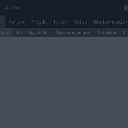
9304
r
Forum
Projekt
Foton
Video
Medlemssidor
äddra
Sök
Nya bilder
Nya kommentarer
Topplistor
Sl