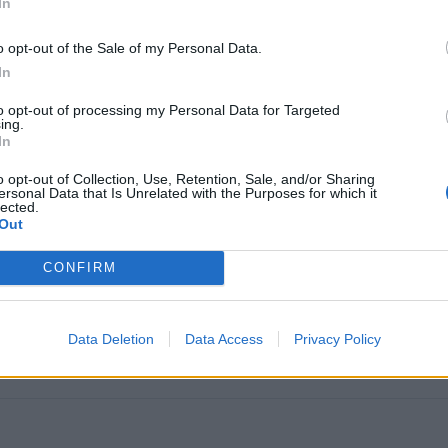
In
da , som de ska va! Mexar style.. eller ibland WW Diggisar 
o opt-out of the Sale of my Personal Data.
In
to opt-out of processing my Personal Data for Targeted
ing.
In
o opt-out of Collection, Use, Retention, Sale, and/or Sharing
ersonal Data that Is Unrelated with the Purposes for which it
lected.
Out
CONFIRM
mar. sidepipes. Ned flyttad framkofångare. Eldkastare. Sp
Data Deletion
Data Access
Privacy Policy