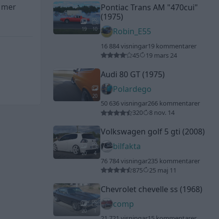
d mer
Pontiac Trans AM
"470cui"
(1975)
19
10
Robin_E55
16 884 visningar
19 kommentarer
45
19 mars 24
Audi 80 GT (1975)
Polardego
20
50 636 visningar
266 kommentarer
320
8 nov. 14
Volkswagen golf 5 gti (2008)
bilfakta
20
4
76 784 visningar
235 kommentarer
875
25 maj 11
Chevrolet chevelle ss (1968)
comp
20
1
21 721 visningar
15 kommentarer