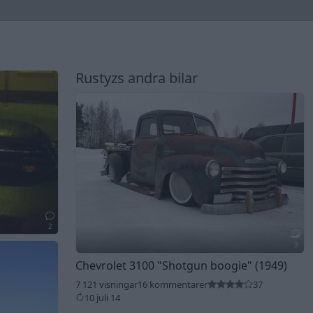
Rustyzs andra bilar
2
3
Chevrolet 3100
"Shotgun boogie"
(1949)
7 121 visningar
16 kommentarer
37
10 juli 14