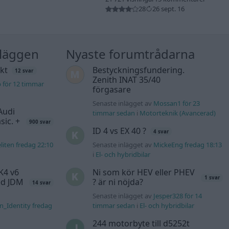
28
26 sept. 16
nläggen
Nyaste forumtrådarna
kt
Bestyckningsfundering.
12 svar
Zenith INAT 35/40
b för 12 timmar
förgasare
Senaste inlägget av
Mossan1 för 23
Audi
timmar sedan
i
Motorteknik (Avancerad)
sic. +
900 svar
ID 4 vs EX 40 ?
4 svar
liten fredag 22:10
Senaste inlägget av
MickeEng fredag 18:13
i
El- och hybridbilar
K4 v6
Ni som kör HEV eller PHEV
1 svar
d JDM
? är ni nöjda?
14 svar
Senaste inlägget av
Jesper328 för 14
n_Identity fredag
timmar sedan
i
El- och hybridbilar
244 motorbyte till d5252t