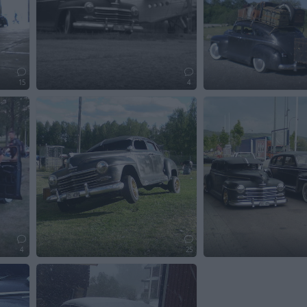
15
4
4
25