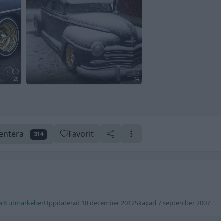
26
14
ntera
Favorit
314
er
8 utmärkelser
Uppdaterad 18 december 2012
Skapad 7 september 2007