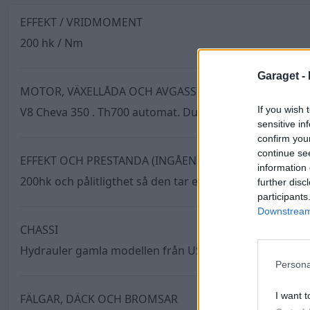
EFFEKT / VRIDMOMENT
200 hk / Nm
Garaget -
MOTOR, VÄXELLÅDA OCH AVGASSYSTEM
If you wish 
V8 Cheva 350 . Th700 automat. Dubbelt med eldkastare
sensitive in
confirm you
continue se
EFFEKT OCH PRESTANDA (INGÅENDE)
information 
200hk och pålitligthet så den tar en till spanien =)
further disc
participants
Downstream 
CHASSI
Hydrauler gamla modellen från USA med Olja. 2st pum
Persona
I want t
FÄLGAR, DÄCK OCH BROMSAR