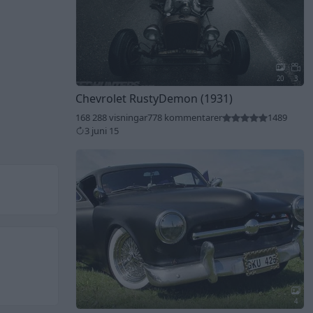
20
3
Chevrolet RustyDemon (1931)
168 288 visningar
778 kommentarer
1489
3 juni 15
4