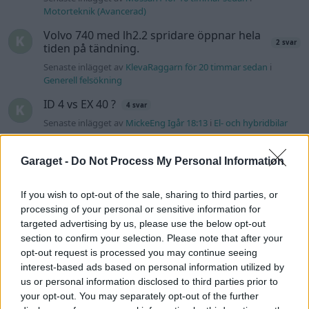
Motorteknik (Avancerad)
Volvo 740 med lh2.2 spridare öppnar hela
2 svar
tiden på tändning.
Senaste inlägget av
KlevaRaggarn för 20 timmar sedan
i
Generell felsökning
ID 4 vs EX 40 ?
4 svar
Senaste inlägget av
MickeEng Igår 18:13
i
El- och hybridbilar
Ford Mustang e Mac 2023
4 svar
Garaget -
Do Not Process My Personal Information
Senaste inlägget av
KenthIJ2 Igår 12:37
i
El- och hybridbilar
244 motorbyte till d5252t
If you wish to opt-out of the sale, sharing to third parties, or
Senaste inlägget av
Jeppegaming Igår 00:53
i
Motorteknik
processing of your personal or sensitive information for
(Avancerad)
targeted advertising by us, please use the below opt-out
section to confirm your selection. Please note that after your
Passat -13 2.0tdi DSG Växellåda bråkar
10 svar
opt-out request is processed you may continue seeing
Senaste inlägget av
The-GOAT torsdag 20:54
i
Generell
interest-based ads based on personal information utilized by
felsökning
us or personal information disclosed to third parties prior to
your opt-out. You may separately opt-out of the further
Man man ha mindre ström till
4 svar