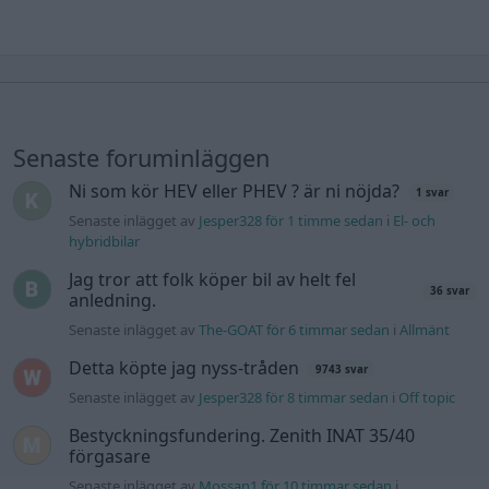
Senaste foruminläggen
Ni som kör HEV eller PHEV ? är ni nöjda?
1 svar
Senaste inlägget av
Jesper328 för 1 timme sedan
i
El- och
hybridbilar
Jag tror att folk köper bil av helt fel
36 svar
anledning.
Senaste inlägget av
The-GOAT för 6 timmar sedan
i
Allmänt
Detta köpte jag nyss-tråden
9743 svar
Senaste inlägget av
Jesper328 för 8 timmar sedan
i
Off topic
Bestyckningsfundering. Zenith INAT 35/40
förgasare
Senaste inlägget av
Mossan1 för 10 timmar sedan
i