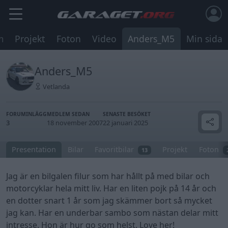
m
Projekt
Foton
Video
Anders_M5
Min sida
Anders_M5
Vetlanda
FORUMINLÄGG
MEDLEM SEDAN
SENASTE BESÖKET
3
18 november 2007
22 januari 2025
Presentation
Bilar
Favoritbilar
Projekt
Foton
13
Jag är en bilgalen filur som har hållt på med bilar och
motorcyklar hela mitt liv. Har en liten pojk på 14 år och
en dotter snart 1 år som jag skämmer bort så mycket
jag kan. Har en underbar sambo som nästan delar mitt
intresse. Hon är hur go som helst. Love her!