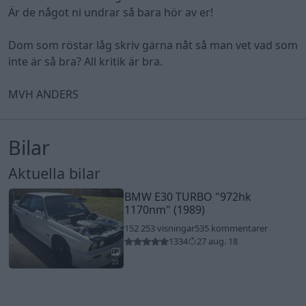
Är de något ni undrar så bara hör av er!
Dom som röstar låg skriv gärna nåt så man vet vad som
inte är så bra? All kritik är bra.
MVH ANDERS
Bilar
Aktuella bilar
BMW E30 TURBO
"972hk
1170nm"
(1989)
152 253 visningar
535 kommentarer
1334
27 aug. 18
20