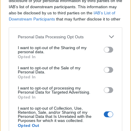
disclosure of your personal information by third parties on the
Motorvärmare?
IAB’s list of downstream participants. This information may
Senaste inlägget av
BilFixare torsdag 14:37
i
El- och hybridbilar
also be disclosed by us to third parties on the
IAB’s List of
Downstream Participants
that may further disclose it to other
Senaste projektinläggen
third parties.
Puttelitens projekt Audi S2 Avant. Back
900 svar
to basic. + garagefix.
Personal Data Processing Opt Outs
Senaste inlägget av
Putteliten för 22 timmar sedan
i
Projekt
I want to opt-out of the Sharing of my
personal data.
Volkswagen Golf MK4 v6 4motion OEM++
Opted In
14 svar
med JDM inspiration.
Senaste inlägget av
Stol3n_Identity Igår 10:06
i
Projekt
I want to opt-out of the Sale of my
Personal Data.
Opted In
Manta b som ska räddas (kaross eller
122 svar
delar sökes)
I want to opt-out of processing my
Senaste inlägget av
Tyfors torsdag 23:25
i
Projekt
Personal Data for Targeted Advertising.
Opted In
Huggern goes big block with 427 ZL-1!
551 svar
I want to opt-out of Collection, Use,
Senaste inlägget av
hugger69 torsdag 23:01
i
Projekt
Retention, Sale, and/or Sharing of my
Personal Data that Is Unrelated with the
Camaro som bruksbil?!
57 svar
Purposes for which it was collected.
Opted Out
Senaste inlägget av
Ev_volvo142 torsdag 22:10
i
Projekt