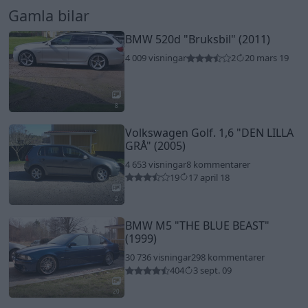
Gamla bilar
BMW 520d
"Bruksbil"
(2011)
4 009 visningar
2
20 mars 19
8
Volkswagen Golf. 1,6
"DEN LILLA
GRÅ"
(2005)
4 653 visningar
8 kommentarer
19
17 april 18
2
BMW M5
"THE BLUE BEAST"
(1999)
30 736 visningar
298 kommentarer
404
3 sept. 09
20