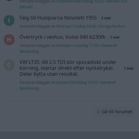
Senaste inlägget av
turboblondie tisdag 14:22
i
Bilvård och
biltvätt
Fälg till Husqvarna Novolett 1955
2 svar
Senaste inlägget av
Mossan1 tisdag 19:42
i
Övriga fordon
Övertryck i vevhus, Volvo 940 b230fk
1 svar
Senaste inlägget av
Mossan1 onsdag 11:07
i
Generell
felsökning
VW LT35 -04 2.5 TDI dör sporadiskt under
körning, startar direkt efter nyckelcykel.
1 svar
Delar bytta utan resultat.
Senaste inlägget av
Jesper328 tisdag 12:52
i
Generell
felsökning
Gå till forumet