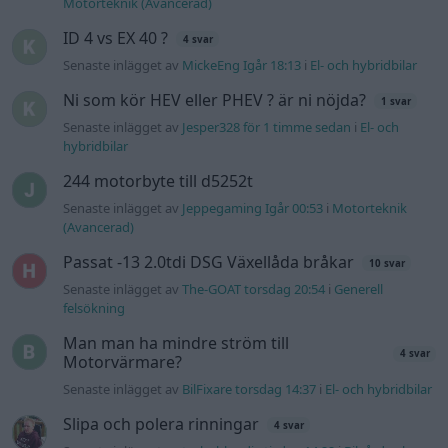
Motorteknik (Avancerad)
ID 4 vs EX 40 ?
4 svar
Senaste inlägget av
MickeEng Igår 18:13
i
El- och hybridbilar
Ni som kör HEV eller PHEV ? är ni nöjda?
1 svar
Senaste inlägget av
Jesper328 för 1 timme sedan
i
El- och
hybridbilar
244 motorbyte till d5252t
Senaste inlägget av
Jeppegaming Igår 00:53
i
Motorteknik
(Avancerad)
Passat -13 2.0tdi DSG Växellåda bråkar
10 svar
Senaste inlägget av
The-GOAT torsdag 20:54
i
Generell
felsökning
Man man ha mindre ström till
4 svar
Motorvärmare?
Senaste inlägget av
BilFixare torsdag 14:37
i
El- och hybridbilar
Slipa och polera rinningar
4 svar