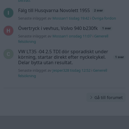
biltvätt
Fälg till Husqvarna Novolett 1955
2 svar
Senaste inlägget av
Mossan1 tisdag 19:42
i
Övriga fordon
Övertryck i vevhus, Volvo 940 b230fk
1 svar
Senaste inlägget av
Mossan1 onsdag 11:07
i
Generell
felsökning
VW LT35 -04 2.5 TDI dör sporadiskt under
körning, startar direkt efter nyckelcykel.
1 svar
Delar bytta utan resultat.
Senaste inlägget av
Jesper328 tisdag 12:52
i
Generell
felsökning
Gå till forumet