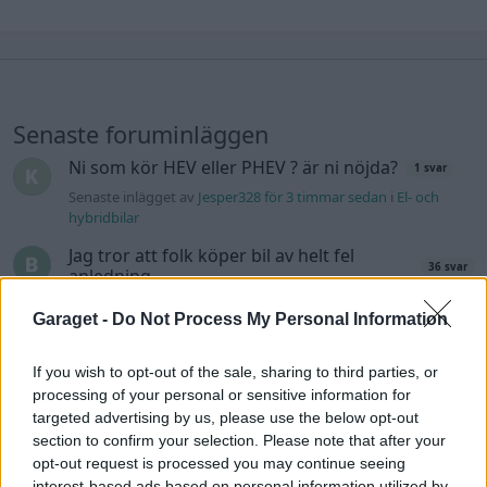
Senaste foruminläggen
Ni som kör HEV eller PHEV ? är ni nöjda?
1 svar
Senaste inlägget av
Jesper328 för 3 timmar sedan
i
El- och
hybridbilar
Jag tror att folk köper bil av helt fel
36 svar
anledning.
Senaste inlägget av
The-GOAT för 9 timmar sedan
i
Allmänt
Garaget -
Do Not Process My Personal Information
Detta köpte jag nyss-tråden
9743 svar
If you wish to opt-out of the sale, sharing to third parties, or
Senaste inlägget av
Jesper328 för 10 timmar sedan
i
Off topic
processing of your personal or sensitive information for
Bestyckningsfundering. Zenith INAT 35/40
targeted advertising by us, please use the below opt-out
förgasare
section to confirm your selection. Please note that after your
Senaste inlägget av
Mossan1 för 12 timmar sedan
i
opt-out request is processed you may continue seeing
Motorteknik (Avancerad)
interest-based ads based on personal information utilized by