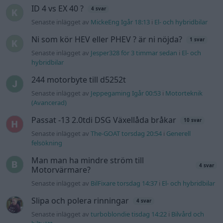
ID 4 vs EX 40 ?
4 svar
Senaste inlägget av
MickeEng Igår 18:13
i
El- och hybridbilar
Ni som kör HEV eller PHEV ? är ni nöjda?
1 svar
Senaste inlägget av
Jesper328 för 3 timmar sedan
i
El- och
hybridbilar
244 motorbyte till d5252t
Senaste inlägget av
Jeppegaming Igår 00:53
i
Motorteknik
(Avancerad)
Passat -13 2.0tdi DSG Växellåda bråkar
10 svar
Senaste inlägget av
The-GOAT torsdag 20:54
i
Generell
felsökning
Man man ha mindre ström till
4 svar
Motorvärmare?
Senaste inlägget av
BilFixare torsdag 14:37
i
El- och hybridbilar
Slipa och polera rinningar
4 svar
Senaste inlägget av
turboblondie tisdag 14:22
i
Bilvård och