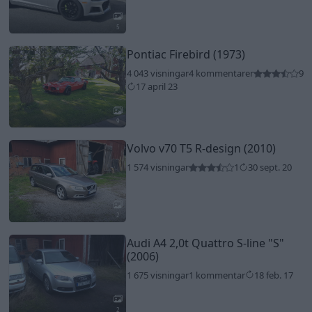
5
Pontiac Firebird (1973)
4 043 visningar
4 kommentarer
9
17 april 23
9
Volvo v70 T5 R-design (2010)
1 574 visningar
1
30 sept. 20
2
Audi A4 2,0t Quattro S-line
"S"
(2006)
1 675 visningar
1 kommentar
18 feb. 17
2