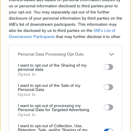
us or personal information disclosed to third parties prior to
Volvo 740 med lh2.2 spridare öppnar hela
your opt-out. You may separately opt-out of the further
2 svar
tiden på tändning.
disclosure of your personal information by third parties on the
Senaste inlägget av
KlevaRaggarn för 22 timmar sedan
i
IAB’s list of downstream participants. This information may
Generell felsökning
also be disclosed by us to third parties on the
IAB’s List of
Downstream Participants
that may further disclose it to other
ID 4 vs EX 40 ?
4 svar
third parties.
Senaste inlägget av
MickeEng Igår 18:13
i
El- och hybridbilar
Personal Data Processing Opt Outs
Ford Mustang e Mac 2023
4 svar
Senaste inlägget av
KenthIJ2 Igår 12:37
i
El- och hybridbilar
I want to opt-out of the Sharing of my
personal data.
244 motorbyte till d5252t
Opted In
Senaste inlägget av
Jeppegaming Igår 00:53
i
Motorteknik
I want to opt-out of the Sale of my
(Avancerad)
Personal Data.
Opted In
Passat -13 2.0tdi DSG Växellåda bråkar
10 svar
I want to opt-out of processing my
Senaste inlägget av
The-GOAT torsdag 20:54
i
Generell
Personal Data for Targeted Advertising.
felsökning
Opted In
Man man ha mindre ström till
4 svar
I want to opt-out of Collection, Use,
Motorvärmare?
Retention, Sale, and/or Sharing of my