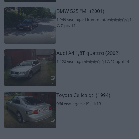
BMW 525
"M"
(2001)
1 949 visningar
1 kommentar
1
7 jan. 15
2
Audi A4 1,8T quattro (2002)
1 128 visningar
1
22 april 14
5
Toyota Celica gti (1994)
964 visningar
19 juli 13
2