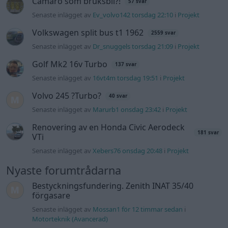
Camaro som bruksbil?!
57 svar
Senaste inlägget av
Ev_volvo142 torsdag 22:10
i
Projekt
Volkswagen split bus t1 1962
2559 svar
Senaste inlägget av
Dr_snuggels torsdag 21:09
i
Projekt
Golf Mk2 16v Turbo
137 svar
Senaste inlägget av
16vt4m torsdag 19:51
i
Projekt
Volvo 245 ?Turbo?
40 svar
Senaste inlägget av
Marurb1 onsdag 23:42
i
Projekt
Renovering av en Honda Civic Aerodeck
181 svar
VTi
Senaste inlägget av
Xebers76 onsdag 20:48
i
Projekt
Nyaste forumtrådarna
Bestyckningsfundering. Zenith INAT 35/40
förgasare
Senaste inlägget av
Mossan1 för 12 timmar sedan
i
Motorteknik (Avancerad)