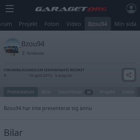
orum
Projekt
Foton
Video
Bzou94
Min sida
Bzou94
Töreboda
FORUMINLÄGG
MEDLEM SEDAN
SENASTE BESÖKET
0
10 april 2013
5 augusti
Presentation
Bilar
Favoritbilar
Projekt
Foton
33
Bzou94 har inte presenterat sig ännu
Bilar