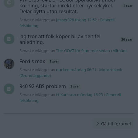
körning, startar direkt efter nyckelcykel.
1 svar
Delar bytta utan resultat.
Senaste inlägget av
Jesper328 tisdag 12:52
i
Generell
felsökning
Jag tror att folk köper bil av helt fel
30 svar
anledning.
Senaste inlägget av
The-GOAT för 9 timmar sedan
i
Allmänt
Ford s max
1 svar
Senaste inlägget av
nucken måndag 06:31
i
Motorteknik
(Grundläggande)
940 92 ABS problem
2 svar
Senaste inlägget av
H-Karlsson måndag 16:23
i
Generell
felsökning
Gå till forumet