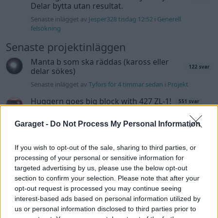
Delar bytta utan resultat.
Senaste inlägget av
Jesper328 tisdag 12:52
i
Generell
felsökning
Senaste projektinläggen
Manta b som ska räddas (kaross eller
122 svar
delar sökes)
Senaste inlägget av
Tyfors för 4 timmar sedan
i
Projekt
Huggern goes big block with 427 ZL-1!
551 svar
Senaste inlägget av
hugger69 för 4 timmar sedan
i
Projekt
Garaget -
Do Not Process My Personal Information
Camaro som bruksbil?!
57 svar
Senaste inlägget av
Ev_volvo142 för 5 timmar sedan
i
Projekt
If you wish to opt-out of the sale, sharing to third parties, or
processing of your personal or sensitive information for
Volkswagen split bus t1 1962
2559 svar
targeted advertising by us, please use the below opt-out
Senaste inlägget av
Dr_snuggels för 6 timmar sedan
i
Projekt
section to confirm your selection. Please note that after your
opt-out request is processed you may continue seeing
Golf Mk2 16v Turbo
137 svar
interest-based ads based on personal information utilized by
Senaste inlägget av
16vt4m för 7 timmar sedan
i
Projekt
us or personal information disclosed to third parties prior to