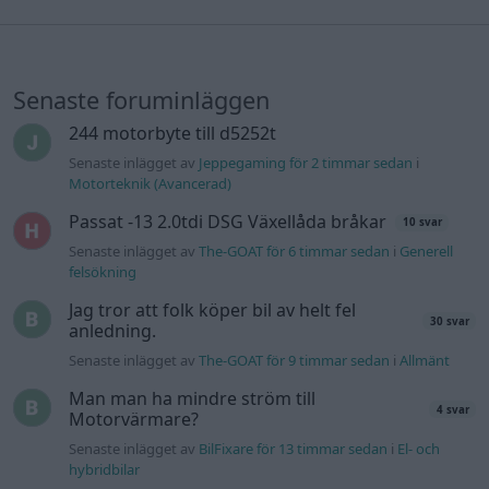
Senaste foruminläggen
244 motorbyte till d5252t
Senaste inlägget av
Jeppegaming för 2 timmar sedan
i
Motorteknik (Avancerad)
Passat -13 2.0tdi DSG Växellåda bråkar
10 svar
Senaste inlägget av
The-GOAT för 6 timmar sedan
i
Generell
felsökning
Jag tror att folk köper bil av helt fel
30 svar
anledning.
Senaste inlägget av
The-GOAT för 9 timmar sedan
i
Allmänt
Man man ha mindre ström till
4 svar
Motorvärmare?
Senaste inlägget av
BilFixare för 13 timmar sedan
i
El- och
hybridbilar