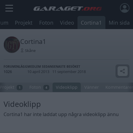
rum
Projekt
Foton
Video
Cortina1
Min sida
Cortina1
Skåne
FORUMINLÄGG
MEDLEM SEDAN
SENASTE BESÖKET
1026
10 april 2013
11 september 2018
Projekt
Foton
Videoklipp
Vänner
Kommentare
1
4
Videoklipp
Cortina1 har inte laddat upp några videoklipp ännu