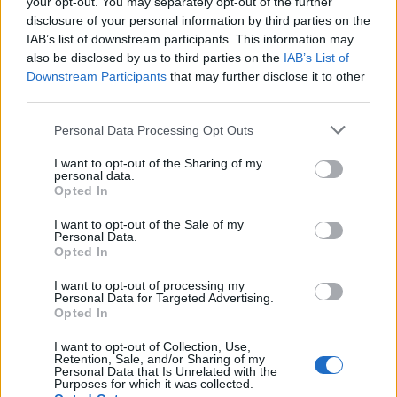
your opt-out. You may separately opt-out of the further
Vw 1956 oval prosjekt
11 svar
disclosure of your personal information by third parties on the
Senaste inlägget av
jarleb för 10 timmar sedan
i
Projekt
IAB’s list of downstream participants. This information may
also be disclosed by us to third parties on the
IAB’s List of
Volkswagen Golf MK4 v6 4motion OEM++
12 svar
Downstream Participants
that may further disclose it to other
med JDM inspiration.
third parties.
Senaste inlägget av
Stol3n_Identity för 13 timmar sedan
i
Projekt
Personal Data Processing Opt Outs
Volvo 245 ?Turbo?
40 svar
I want to opt-out of the Sharing of my
Senaste inlägget av
Marurb1 onsdag 23:42
i
Projekt
personal data.
Opted In
Renovering av en Honda Civic Aerodeck
181 svar
VTi
I want to opt-out of the Sale of my
Personal Data.
Senaste inlägget av
Xebers76 onsdag 20:48
i
Projekt
Opted In
Antikrundan på 4 hjul! Ford Model T 1923
68 svar
I want to opt-out of processing my
Personal Data for Targeted Advertising.
Senaste inlägget av
Xebers76 onsdag 20:38
i
Projekt
Opted In
Nyaste forumtrådarna
I want to opt-out of Collection, Use,
Retention, Sale, and/or Sharing of my
244 motorbyte till d5252t
Personal Data that Is Unrelated with the
Purposes for which it was collected.
Senaste inlägget av
Jeppegaming för 2 timmar sedan
i