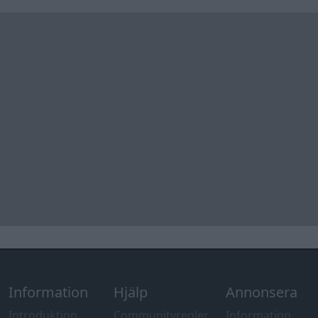
Information
Hjälp
Annonsera
Introduktion
Communityregler
Information
Skapa konto
Support
Kontakt
Integritetspolicy
och information
om användning
av cookies
Övrig
information
Övrigt
Tips och
förslag