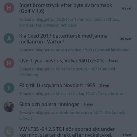
Inget bromstryck efter byte av bromsok
6 svar
(Golf V 1.6)
Senaste inlägget av
jaka54 för 17 timmar sedan
i
Chassi,
bromsar, transmission och däck
Kia Ceed 2017 batteritorsk med jämna
46 svar
mellanrum. Varför?
Senaste inlägget av
Ansan onsdag 15:29
i
Generell felsökning
Övertryck i vevhus, Volvo 940 b230fk
1 svar
Senaste inlägget av
Mossan1 onsdag 11:07
i
Generell
felsökning
Fälg till Husqvarna Novolett 1955
2 svar
Senaste inlägget av
Mossan1 tisdag 19:42
i
Övriga fordon
Slipa och polera rinningar
4 svar
Senaste inlägget av
turboblondie tisdag 14:22
i
Bilvård och
biltvätt
VW LT35 -04 2.5 TDI dör sporadiskt under
körning, startar direkt efter nyckelcykel.
1 svar