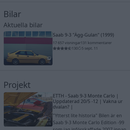
Bilar
Aktuella bilar
Saab 9-3
"Ägg-Gulan"
(1999)
17 657 visningar
131 kommentarer
130
5 sept. 11
10
Projekt
ETTH - Saab 9-3 Monte Carlo |
Uppdaterad 20/5 -12 | Vakna ur
dvalan? |
"Ytterst lite historia" Bilen är en
Saab 9-3 Monte Carlo Edition -99
94
616
som jag införskaffade 2007 innan