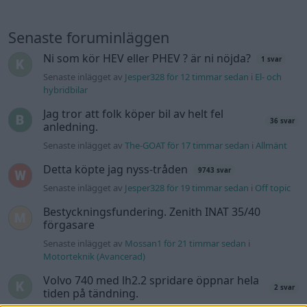
Senaste foruminläggen
Ni som kör HEV eller PHEV ? är ni nöjda?
1 svar
Senaste inlägget av
Jesper328 för 12 timmar sedan
i
El- och
hybridbilar
Jag tror att folk köper bil av helt fel
36 svar
anledning.
Senaste inlägget av
The-GOAT för 17 timmar sedan
i
Allmänt
Detta köpte jag nyss-tråden
9743 svar
Senaste inlägget av
Jesper328 för 19 timmar sedan
i
Off topic
Bestyckningsfundering. Zenith INAT 35/40
förgasare
Senaste inlägget av
Mossan1 för 21 timmar sedan
i
Motorteknik (Avancerad)
Volvo 740 med lh2.2 spridare öppnar hela
2 svar
tiden på tändning.