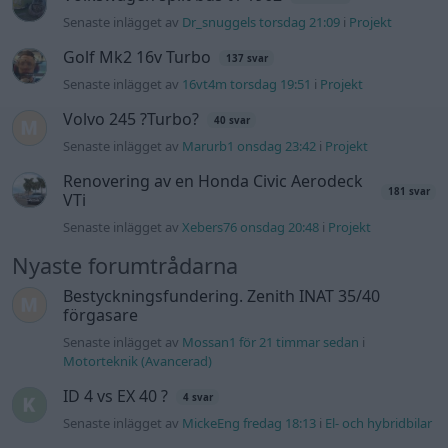
Senaste inlägget av
Dr_snuggels torsdag 21:09
i
Projekt
Golf Mk2 16v Turbo
137 svar
Senaste inlägget av
16vt4m torsdag 19:51
i
Projekt
Volvo 245 ?Turbo?
40 svar
Senaste inlägget av
Marurb1 onsdag 23:42
i
Projekt
Renovering av en Honda Civic Aerodeck
181 svar
VTi
Senaste inlägget av
Xebers76 onsdag 20:48
i
Projekt
Nyaste forumtrådarna
Bestyckningsfundering. Zenith INAT 35/40
förgasare
Senaste inlägget av
Mossan1 för 21 timmar sedan
i
Motorteknik (Avancerad)
ID 4 vs EX 40 ?
4 svar
Senaste inlägget av
MickeEng fredag 18:13
i
El- och hybridbilar