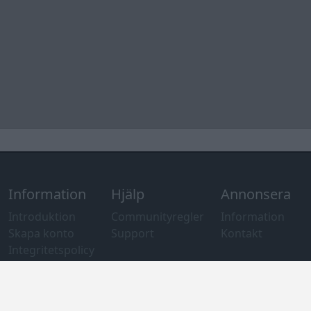
Information
Hjälp
Annonsera
Introduktion
Communityregler
Information
Skapa konto
Support
Kontakt
Integritetspolicy
och information
om användning
av cookies