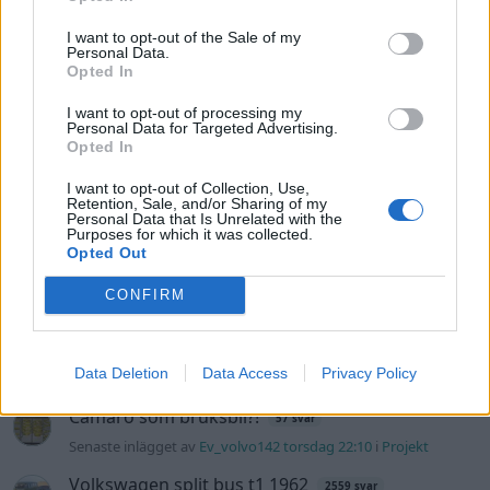
Vw 1956 oval prosjekt
12 svar
I want to opt-out of the Sale of my
Senaste inlägget av
jarleb för 10 timmar sedan
i
Projekt
Personal Data.
Opted In
Puttelitens projekt Audi S2 Avant. Back
900 svar
to basic. + garagefix.
I want to opt-out of processing my
Personal Data for Targeted Advertising.
Senaste inlägget av
Putteliten fredag 22:10
i
Projekt
Opted In
Volkswagen Golf MK4 v6 4motion OEM++
14 svar
I want to opt-out of Collection, Use,
med JDM inspiration.
Retention, Sale, and/or Sharing of my
Personal Data that Is Unrelated with the
Senaste inlägget av
Stol3n_Identity fredag 10:06
i
Projekt
Purposes for which it was collected.
Opted Out
Manta b som ska räddas (kaross eller
122 svar
delar sökes)
CONFIRM
Senaste inlägget av
Tyfors torsdag 23:25
i
Projekt
Huggern goes big block with 427 ZL-1!
551 svar
Data Deletion
Data Access
Privacy Policy
Senaste inlägget av
hugger69 torsdag 23:01
i
Projekt
Camaro som bruksbil?!
57 svar
Senaste inlägget av
Ev_volvo142 torsdag 22:10
i
Projekt
Volkswagen split bus t1 1962
2559 svar