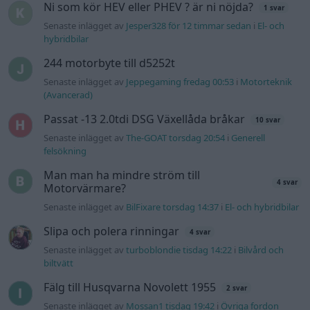
Ni som kör HEV eller PHEV ? är ni nöjda?
1 svar
Senaste inlägget av
Jesper328 för 12 timmar sedan
i
El- och
hybridbilar
244 motorbyte till d5252t
Senaste inlägget av
Jeppegaming fredag 00:53
i
Motorteknik
(Avancerad)
Passat -13 2.0tdi DSG Växellåda bråkar
10 svar
Senaste inlägget av
The-GOAT torsdag 20:54
i
Generell
felsökning
Man man ha mindre ström till
4 svar
Motorvärmare?
Senaste inlägget av
BilFixare torsdag 14:37
i
El- och hybridbilar
Slipa och polera rinningar
4 svar
Senaste inlägget av
turboblondie tisdag 14:22
i
Bilvård och
biltvätt
Fälg till Husqvarna Novolett 1955
2 svar
Senaste inlägget av
Mossan1 tisdag 19:42
i
Övriga fordon