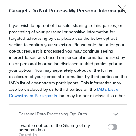
Senaste inlägget av
KlevaRaggarn fredag 23:57
i
Generell
felsökning
Garaget -
Do Not Process My Personal Information
ID 4 vs EX 40 ?
4 svar
If you wish to opt-out of the sale, sharing to third parties, or
Senaste inlägget av
MickeEng fredag 18:13
i
El- och hybridbilar
processing of your personal or sensitive information for
Ford Mustang e Mac 2023
targeted advertising by us, please use the below opt-out
4 svar
section to confirm your selection. Please note that after your
Senaste inlägget av
KenthIJ2 fredag 12:37
i
El- och hybridbilar
opt-out request is processed you may continue seeing
244 motorbyte till d5252t
interest-based ads based on personal information utilized by
us or personal information disclosed to third parties prior to
Senaste inlägget av
Jeppegaming fredag 00:53
i
Motorteknik
(Avancerad)
your opt-out. You may separately opt-out of the further
disclosure of your personal information by third parties on the
Passat -13 2.0tdi DSG Växellåda bråkar
10 svar
IAB’s list of downstream participants. This information may
Senaste inlägget av
The-GOAT torsdag 20:54
i
Generell
also be disclosed by us to third parties on the
IAB’s List of
felsökning
Downstream Participants
that may further disclose it to other
third parties.
Man man ha mindre ström till
4 svar
Motorvärmare?
Personal Data Processing Opt Outs
Senaste inlägget av
BilFixare torsdag 14:37
i
El- och hybridbilar
I want to opt-out of the Sharing of my
Senaste projektinläggen
personal data.
Opted In