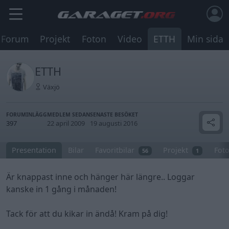
Forum
Projekt
Foton
Video
ETTH
Min sida
ETTH
Växjö
FORUMINLÄGG
MEDLEM SEDAN
SENASTE BESÖKET
397
22 april 2009
19 augusti 2016
Presentation
Bilar
Favoritbilar
Projekt
Fot
56
1
Är knappast inne och hänger här längre.. Loggar
kanske in 1 gång i månaden!
Tack för att du kikar in ändå! Kram på dig!