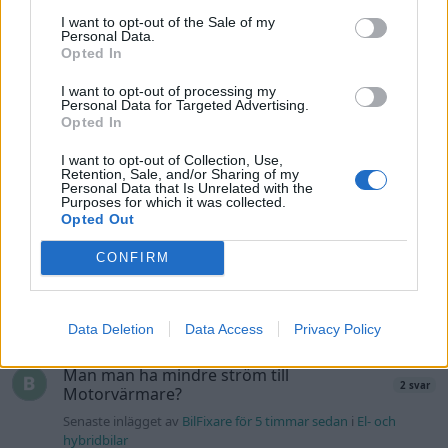
Volvo 740 GLT Långtids Projekt
46 svar
I want to opt-out of the Sale of my
Personal Data.
Senaste inlägget av
RubenRutegard tisdag 19:47
i
Projekt
Opted In
Volkswagen Golf MK4 v6 4motion OEM++
9 svar
med JDM inspiration.
I want to opt-out of processing my
Personal Data for Targeted Advertising.
Senaste inlägget av
Stol3n_Identity tisdag 10:12
i
Projekt
Opted In
Volvo 142 Elkonvertering Elbil
848 svar
I want to opt-out of Collection, Use,
Retention, Sale, and/or Sharing of my
Senaste inlägget av
Ev_volvo142 måndag 19:16
i
Projekt
Personal Data that Is Unrelated with the
Purposes for which it was collected.
Volkswagen split bus t1 1962
Opted Out
2558 svar
Senaste inlägget av
Dr_snuggels måndag 18:29
i
Projekt
CONFIRM
GT86 Luftbygge med mera
80 svar
Senaste inlägget av
Rikard_Persson måndag 09:55
i
Projekt
Data Deletion
Data Access
Privacy Policy
Nyaste forumtrådarna
Man man ha mindre ström till
2 svar
Motorvärmare?
Senaste inlägget av
BilFixare för 5 timmar sedan
i
El- och
hybridbilar