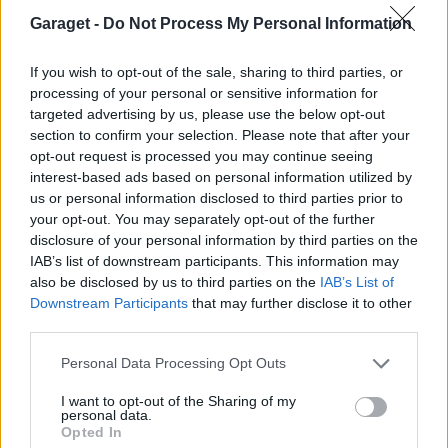
6570 svar
Biltema!
Garaget -
Do Not Process My Personal Information
Senaste inlägget av
d-b måndag 21:15
i
Allmänt
If you wish to opt-out of the sale, sharing to third parties, or
Senaste projektinläggen
processing of your personal or sensitive information for
Volvo 245 ?Turbo?
targeted advertising by us, please use the below opt-out
40 svar
section to confirm your selection. Please note that after your
Senaste inlägget av
Marurb1 för 1 timme sedan
i
Projekt
opt-out request is processed you may continue seeing
Renovering av en Honda Civic Aerodeck
interest-based ads based on personal information utilized by
181 svar
VTi
us or personal information disclosed to third parties prior to
your opt-out. You may separately opt-out of the further
Senaste inlägget av
Xebers76 för 4 timmar sedan
i
Projekt
disclosure of your personal information by third parties on the
Antikrundan på 4 hjul! Ford Model T 1923
68 svar
IAB’s list of downstream participants. This information may
Senaste inlägget av
Xebers76 för 4 timmar sedan
i
Projekt
also be disclosed by us to third parties on the
IAB’s List of
Downstream Participants
that may further disclose it to other
Manta b som ska räddas (kaross eller
third parties.
120 svar
delar sökes)
Senaste inlägget av
Tyfors för 7 timmar sedan
i
Projekt
Personal Data Processing Opt Outs
Camaro som bruksbil?!
56 svar
I want to opt-out of the Sharing of my
personal data.
Senaste inlägget av
Ev_volvo142 för 16 timmar sedan
i
Projekt
Opted In