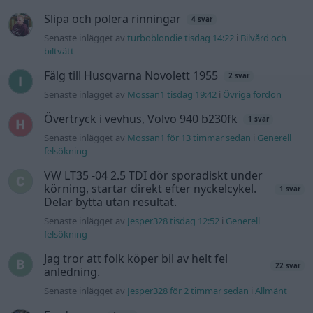
Slipa och polera rinningar
4 svar
Senaste inlägget av
turboblondie tisdag 14:22
i
Bilvård och
biltvätt
Fälg till Husqvarna Novolett 1955
2 svar
Senaste inlägget av
Mossan1 tisdag 19:42
i
Övriga fordon
Övertryck i vevhus, Volvo 940 b230fk
1 svar
Senaste inlägget av
Mossan1 för 13 timmar sedan
i
Generell
felsökning
VW LT35 -04 2.5 TDI dör sporadiskt under
körning, startar direkt efter nyckelcykel.
1 svar
Delar bytta utan resultat.
Senaste inlägget av
Jesper328 tisdag 12:52
i
Generell
felsökning
Jag tror att folk köper bil av helt fel
22 svar
anledning.
Senaste inlägget av
Jesper328 för 2 timmar sedan
i
Allmänt