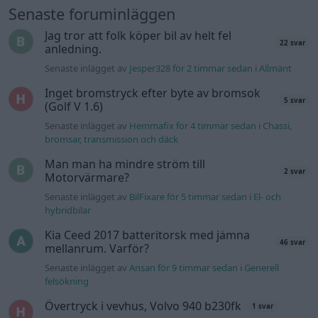
Senaste foruminläggen
Jag tror att folk köper bil av helt fel
22 svar
anledning.
Senaste inlägget av
Jesper328 för 2 timmar sedan
i
Allmänt
Inget bromstryck efter byte av bromsok
5 svar
(Golf V 1.6)
Senaste inlägget av
Hemmafix för 4 timmar sedan
i
Chassi,
bromsar, transmission och däck
Man man ha mindre ström till
2 svar
Motorvärmare?
Senaste inlägget av
BilFixare för 5 timmar sedan
i
El- och
hybridbilar
Kia Ceed 2017 batteritorsk med jämna
46 svar
mellanrum. Varför?
Senaste inlägget av
Ansan för 9 timmar sedan
i
Generell
felsökning
Övertryck i vevhus, Volvo 940 b230fk
1 svar