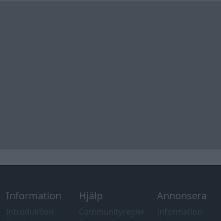
Information
Hjälp
Annonsera
Introduktion
Communityregler
Information
Skapa konto
Support
Kontakt
Integritetspolicy
och information
om användning
av cookies
Övrig
information
Övrigt
Tips och
förslag
Felanmälan