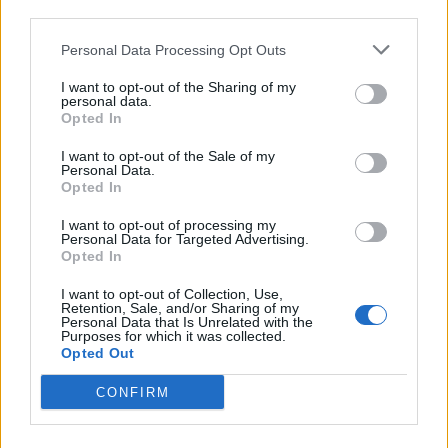
Nyaste forumtrådarna
third parties.
Man man ha mindre ström till
2 svar
Motorvärmare?
Personal Data Processing Opt Outs
Senaste inlägget av
BilFixare för 5 timmar sedan
i
El- och
I want to opt-out of the Sharing of my
hybridbilar
personal data.
Opted In
Slipa och polera rinningar
4 svar
I want to opt-out of the Sale of my
Senaste inlägget av
turboblondie tisdag 14:22
i
Bilvård och
Personal Data.
biltvätt
Opted In
Fälg till Husqvarna Novolett 1955
2 svar
I want to opt-out of processing my
Senaste inlägget av
Mossan1 tisdag 19:42
i
Övriga fordon
Personal Data for Targeted Advertising.
Opted In
Övertryck i vevhus, Volvo 940 b230fk
1 svar
I want to opt-out of Collection, Use,
Senaste inlägget av
Mossan1 för 13 timmar sedan
i
Generell
Retention, Sale, and/or Sharing of my
felsökning
Personal Data that Is Unrelated with the
Purposes for which it was collected.
VW LT35 -04 2.5 TDI dör sporadiskt under
Opted Out
körning, startar direkt efter nyckelcykel.
1 svar
Delar bytta utan resultat.
CONFIRM
Senaste inlägget av
Jesper328 tisdag 12:52
i
Generell
felsökning