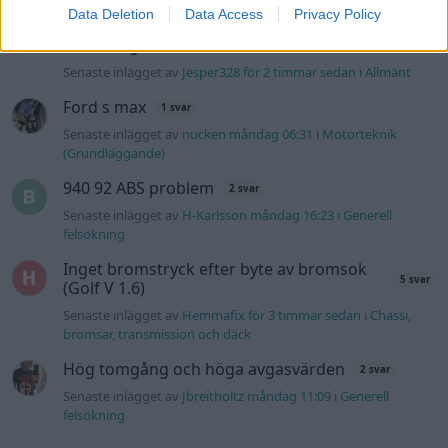
Data Deletion
Data Access
Privacy Policy
Jag tror att folk köper bil av helt fel
22 svar
anledning.
Senaste inlägget av
Jesper328 för 2 timmar sedan
i
Allmänt
Ford s max
1 svar
Senaste inlägget av
nucken måndag 06:31
i
Motorteknik
(Grundläggande)
940 92 ABS problem
2 svar
Senaste inlägget av
H-Karlsson måndag 16:23
i
Generell
felsökning
Inget bromstryck efter byte av bromsok
5 svar
(Golf V 1.6)
Senaste inlägget av
Hemmafix för 3 timmar sedan
i
Chassi,
bromsar, transmission och däck
Hög tomgång och höga avgasvärden
2 svar
Senaste inlägget av
Jbreitholtz måndag 11:09
i
Generell
felsökning