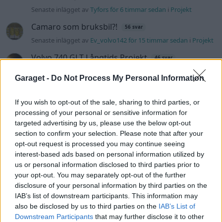
Senaste inlägget av
Tyfors för 6 timmar sedan
i
Projekt
Camaro som bruksbil?!
56 svar
Senaste inlägget av
Ev_volvo142 för 15 timmar sedan
i
Projekt
Volvo 740 GLT Långtids Projekt
46 svar
Senaste inlägget av
RubenRutegard tisdag 19:47
i
Projekt
Garaget -
Do Not Process My Personal Information
Volkswagen Golf MK4 v6 4motion OEM++
9 svar
med JDM inspiration.
If you wish to opt-out of the sale, sharing to third parties, or
Senaste inlägget av
Stol3n_Identity tisdag 10:12
i
Projekt
processing of your personal or sensitive information for
targeted advertising by us, please use the below opt-out
Volvo 142 Elkonvertering Elbil
848 svar
section to confirm your selection. Please note that after your
Senaste inlägget av
Ev_volvo142 måndag 19:16
i
Projekt
opt-out request is processed you may continue seeing
interest-based ads based on personal information utilized by
Volkswagen split bus t1 1962
2558 svar
us or personal information disclosed to third parties prior to
Senaste inlägget av
Dr_snuggels måndag 18:29
i
Projekt
your opt-out. You may separately opt-out of the further
disclosure of your personal information by third parties on the
GT86 Luftbygge med mera
80 svar
IAB’s list of downstream participants. This information may
Senaste inlägget av
Rikard_Persson måndag 09:55
i
Projekt
also be disclosed by us to third parties on the
IAB’s List of
Downstream Participants
that may further disclose it to other