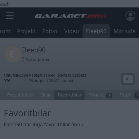
asdf
orum
Projekt
Foton
Video
Eleeb90
Min sida
Eleeb90
Västerbotten
FORUMINLÄGG
MEDLEM SEDAN
SENASTE BESÖKET
376
28 augusti 2018
2 augusti
Presentation
Bilar
Favoritbilar
Projekt
Foton
1
7
Favoritbilar
Eleeb90 har inga favoritbilar ännu