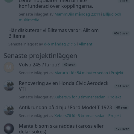
centerhögtalaren med blir lite
6 svar
konfunderad över kopplingarna.
Senaste inlägget av
MammDiin måndag 23:11
i
Billjud och
multimedia
Här diskuterar vi Biltemas varor! Allt om
6570 svar
Biltema!
Senaste inlägget av
d-b måndag 21:15
i
Allmänt
Senaste projektinläggen
Volvo 245 ?Turbo?
40 svar
Senaste inlägget av
Marurb1 för 54 minuter sedan
i
Projekt
Renovering av en Honda Civic Aerodeck
181 svar
VTi
Senaste inlägget av
Xebers76 för 3 timmar sedan
i
Projekt
Antikrundan på 4 hjul! Ford Model T 1923
68 svar
Senaste inlägget av
Xebers76 för 3 timmar sedan
i
Projekt
Manta b som ska räddas (kaross eller
120 svar
delar sökes)