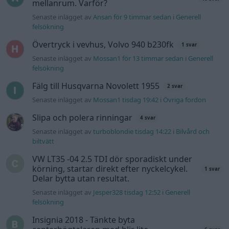
mellanrum. Varför?
Senaste inlägget av
Ansan för 9 timmar sedan
i
Generell
felsökning
Övertryck i vevhus, Volvo 940 b230fk
1 svar
Senaste inlägget av
Mossan1 för 13 timmar sedan
i
Generell
felsökning
Fälg till Husqvarna Novolett 1955
2 svar
Senaste inlägget av
Mossan1 tisdag 19:42
i
Övriga fordon
Slipa och polera rinningar
4 svar
Senaste inlägget av
turboblondie tisdag 14:22
i
Bilvård och
biltvätt
VW LT35 -04 2.5 TDI dör sporadiskt under
körning, startar direkt efter nyckelcykel.
1 svar
Delar bytta utan resultat.
Senaste inlägget av
Jesper328 tisdag 12:52
i
Generell
felsökning
Insignia 2018 - Tänkte byta