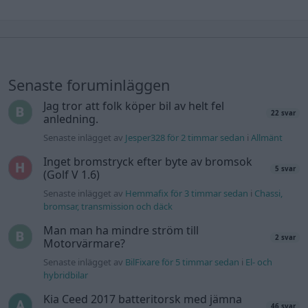
Senaste foruminläggen
Jag tror att folk köper bil av helt fel
22 svar
anledning.
Senaste inlägget av
Jesper328 för 2 timmar sedan
i
Allmänt
Inget bromstryck efter byte av bromsok
5 svar
(Golf V 1.6)
Senaste inlägget av
Hemmafix för 3 timmar sedan
i
Chassi,
bromsar, transmission och däck
Man man ha mindre ström till
2 svar
Motorvärmare?
Senaste inlägget av
BilFixare för 5 timmar sedan
i
El- och
hybridbilar
Kia Ceed 2017 batteritorsk med jämna
46 svar