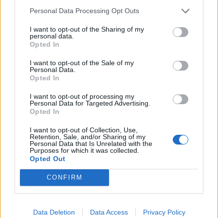
Personal Data Processing Opt Outs
Senaste inlägget av
Stol3n_Identity Igår 10:06
i
Projekt
Manta b som ska räddas (kaross eller
I want to opt-out of the Sharing of my
122 svar
personal data.
delar sökes)
Opted In
Senaste inlägget av
Tyfors torsdag 23:25
i
Projekt
I want to opt-out of the Sale of my
Huggern goes big block with 427 ZL-1!
551 svar
Personal Data.
Opted In
Senaste inlägget av
hugger69 torsdag 23:01
i
Projekt
I want to opt-out of processing my
Camaro som bruksbil?!
57 svar
Personal Data for Targeted Advertising.
Senaste inlägget av
Ev_volvo142 torsdag 22:10
i
Projekt
Opted In
Volkswagen split bus t1 1962
2559 svar
I want to opt-out of Collection, Use,
Retention, Sale, and/or Sharing of my
Senaste inlägget av
Dr_snuggels torsdag 21:09
i
Projekt
Personal Data that Is Unrelated with the
Purposes for which it was collected.
Golf Mk2 16v Turbo
Opted Out
137 svar
Senaste inlägget av
16vt4m torsdag 19:51
i
Projekt
CONFIRM
Vw 1956 oval prosjekt
11 svar
Senaste inlägget av
jarleb torsdag 17:26
i
Projekt
Data Deletion
Data Access
Privacy Policy