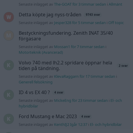
Senaste inlägget av
The-GOAT för 3 timmar sedan
i
Allmänt
Detta köpte jag nyss-tråden
9743 svar
Senaste inlägget av
Jesper328 för 5 timmar sedan
i
Off topic
Bestyckningsfundering. Zenith INAT 35/40
förgasare
Senaste inlägget av
Mossan1 för 7 timmar sedan
i
Motorteknik (Avancerad)
Volvo 740 med lh2.2 spridare öppnar hela
2 svar
tiden på tändning.
Senaste inlägget av
KlevaRaggarn för 17 timmar sedan
i
Generell felsökning
ID 4 vs EX 40 ?
4 svar
Senaste inlägget av
MickeEng för 23 timmar sedan
i
El- och
hybridbilar
Ford Mustang e Mac 2023
4 svar
Senaste inlägget av
KenthIJ2 Igår 12:37
i
El- och hybridbilar