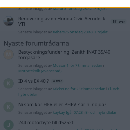
Volvo 245 ?Turbo?
40 svar
Senaste inlägget av
Marurb1 onsdag 23:42
i
Projekt
Renovering av en Honda Civic Aerodeck
181 svar
VTi
Senaste inlägget av
Xebers76 onsdag 20:48
i
Projekt
Nyaste forumtrådarna
Bestyckningsfundering. Zenith INAT 35/40
förgasare
Senaste inlägget av
Mossan1 för 7 timmar sedan
i
Motorteknik (Avancerad)
ID 4 vs EX 40 ?
4 svar
Senaste inlägget av
MickeEng för 23 timmar sedan
i
El- och
hybridbilar
Ni som kör HEV eller PHEV ? är ni nöjda?
Senaste inlägget av
kaykay Igår 07:23
i
El- och hybridbilar
244 motorbyte till d5252t