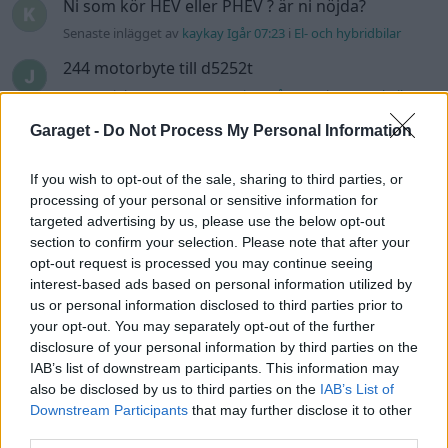
Ni som kör HEV eller PHEV ? är ni nöjda?
Senaste inlägget av
kaykay Igår 07:23
i
El- och hybridbilar
244 motorbyte till d5252t
Senaste inlägget av
Jeppegaming Igår 00:53
i
Motorteknik
(Avancerad)
Garaget -
Do Not Process My Personal Information
Passat -13 2.0tdi DSG Växellåda bråkar
10 svar
Senaste inlägget av
The-GOAT torsdag 20:54
i
Generell
If you wish to opt-out of the sale, sharing to third parties, or
felsökning
processing of your personal or sensitive information for
targeted advertising by us, please use the below opt-out
Man man ha mindre ström till
section to confirm your selection. Please note that after your
4 svar
Motorvärmare?
opt-out request is processed you may continue seeing
Senaste inlägget av
BilFixare torsdag 14:37
i
El- och hybridbilar
interest-based ads based on personal information utilized by
us or personal information disclosed to third parties prior to
Senaste projektinläggen
your opt-out. You may separately opt-out of the further
Puttelitens projekt Audi S2 Avant. Back
disclosure of your personal information by third parties on the
900 svar
to basic. + garagefix.
IAB’s list of downstream participants. This information may
also be disclosed by us to third parties on the
IAB’s List of
Senaste inlägget av
Putteliten för 19 timmar sedan
i
Projekt
Downstream Participants
that may further disclose it to other
Volkswagen Golf MK4 v6 4motion OEM++
third parties.
14 svar
med JDM inspiration.