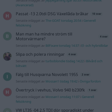
Senaste inlägget av
Jeppegaming Igår 00:53
i
Motorteknik
(Avancerad)
Passat -13 2.0tdi DSG Växellåda bråkar
10 svar
Senaste inlägget av
The-GOAT torsdag 20:54
i
Generell
felsökning
Man man ha mindre ström till
4 svar
Motorvärmare?
Senaste inlägget av
BilFixare torsdag 14:37
i
El- och hybridbilar
Slipa och polera rinningar
4 svar
Senaste inlägget av
turboblondie tisdag 14:22
i
Bilvård och
biltvätt
Fälg till Husqvarna Novolett 1955
2 svar
Senaste inlägget av
Mossan1 tisdag 19:42
i
Övriga fordon
Övertryck i vevhus, Volvo 940 b230fk
1 svar
Senaste inlägget av
Mossan1 onsdag 11:07
i
Generell
felsökning
VW LT35 -04 2.5 TDI dör sporadiskt under