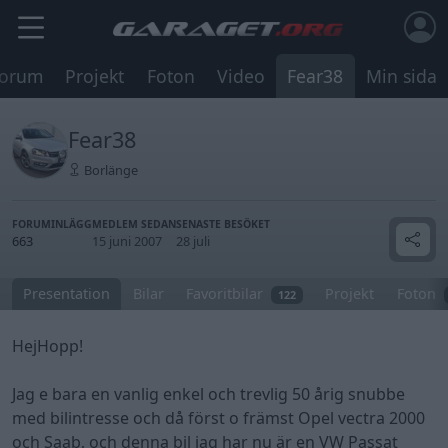
orum
Projekt
Foton
Video
Fear38
Min sida
Fear38
Borlänge
FORUMINLÄGG
MEDLEM SEDAN
SENASTE BESÖKET
663
15 juni 2007
28 juli
Presentation
Bilar
Favoritbilar
Projekt
Foton
122
HejHopp!
Jag e bara en vanlig enkel och trevlig 50 årig snubbe
med bilintresse och då först o främst Opel vectra 2000
och Saab, och denna bil jag har nu är en VW Passat