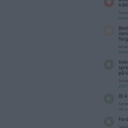
trå
Senas
timm
Best
Zeni
för
Senas
timm
Volv
spri
på t
Senas
23:57
ID 4
Senas
i
El- 
For
Senas