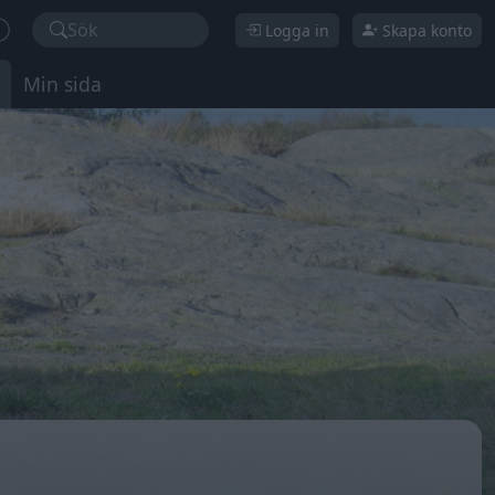
Sök
Logga in
Skapa konto
Min sida