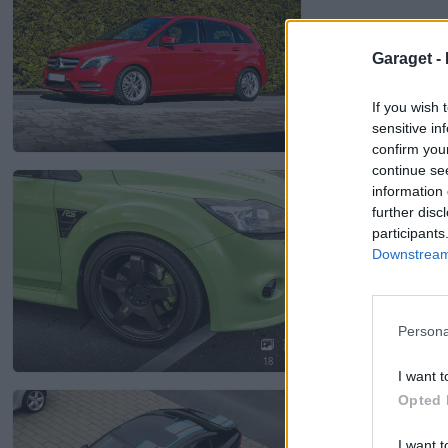
Garaget -
If you wish 
sensitive in
16
confirm you
continue se
Ford Focus RS
"Mk
information 
31 221 visningar
75 kom
further disc
participants
Downstream 
Persona
18
1
I want t
Volvo S60 Polestar 
Opted 
25 724 visningar
46 kom
I want t