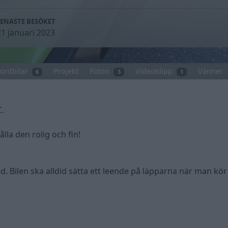
SENASTE BESÖKET
21 januari 2023
oritbilar
Projekt
Foton
Videoklipp
Vänner
6
3
1
C.
lla den rolig och fin!
ud. Bilen ska alldid sätta ett leende på läpparna när man kör 