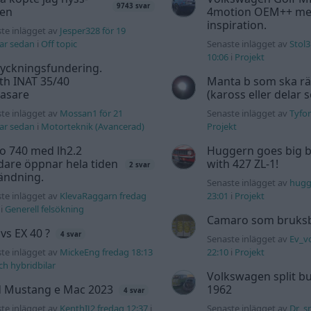
9743 svar
den
4motion OEM++ me
inspiration.
te inlägget av
Jesper328 för 19
ar sedan
i
Off topic
Senaste inlägget av
Stol3
10:06
i
Projekt
yckningsfundering.
th INAT 35/40
Manta b som ska r
gasare
(kaross eller delar 
te inlägget av
Mossan1 för 21
Senaste inlägget av
Tyfor
ar sedan
i
Motorteknik (Avancerad)
Projekt
o 740 med lh2.2
Huggern goes big b
dare öppnar hela tiden
with 427 ZL-1!
2 svar
ändning.
Senaste inlägget av
hugg
te inlägget av
KlevaRaggarn fredag
23:01
i
Projekt
i
Generell felsökning
Camaro som bruksbi
 vs EX 40 ?
4 svar
Senaste inlägget av
Ev_v
te inlägget av
MickeEng fredag 18:13
22:10
i
Projekt
och hybridbilar
Volkswagen split bu
d Mustang e Mac 2023
1962
4 svar
te inlägget av
KenthIJ2 fredag 12:37
i
Senaste inlägget av
Dr_s