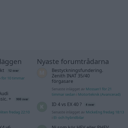
nläggen
Nyaste forumtrådarna
kt
Bestyckningsfundering.
12 svar
Zenith INAT 35/40
b för 10 timmar
förgasare
Senaste inlägget av
Mossan1 för 21
Audi
timmar sedan
i
Motorteknik (Avancerad)
sic. +
900 svar
ID 4 vs EX 40 ?
4 svar
liten fredag 22:10
Senaste inlägget av
MickeEng fredag 18:13
i
El- och hybridbilar
K4 v6
Ni som kör HEV eller PHEV