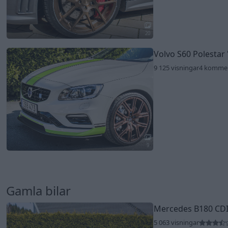
20
Volvo S60 Polestar
9 125 visningar
4 komme
9
Gamla bilar
Mercedes B180 CD
5 063 visningar