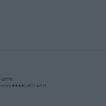
 (2010)
mentarer
40
1 april 19