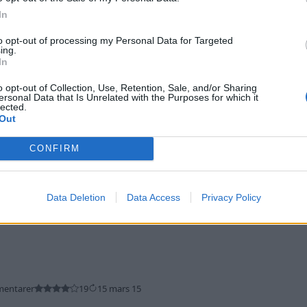
In
to opt-out of processing my Personal Data for Targeted
ing.
In
o opt-out of Collection, Use, Retention, Sale, and/or Sharing
ersonal Data that Is Unrelated with the Purposes for which it
lected.
 Kompressor
"R171"
(2006)
Out
1
18 juni 15
CONFIRM
Data Deletion
Data Access
Privacy Policy
)
mentarer
19
15 mars 15