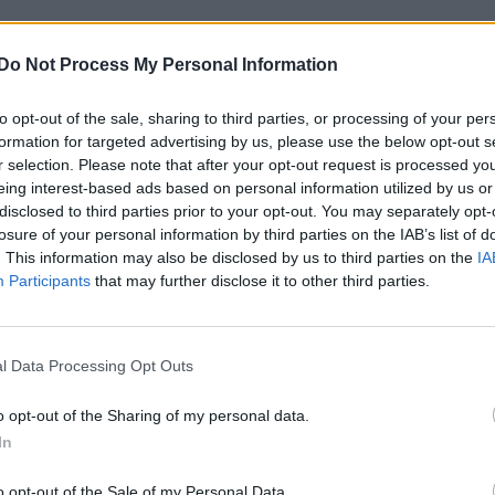
Do Not Process My Personal Information
to opt-out of the sale, sharing to third parties, or processing of your per
formation for targeted advertising by us, please use the below opt-out s
r selection. Please note that after your opt-out request is processed y
eing interest-based ads based on personal information utilized by us or
2"
(2010)
disclosed to third parties prior to your opt-out. You may separately opt-
mentarer
82
1 nov. 15
losure of your personal information by third parties on the IAB’s list of
. This information may also be disclosed by us to third parties on the
IA
Participants
that may further disclose it to other third parties.
l Data Processing Opt Outs
o opt-out of the Sharing of my personal data.
(2014)
In
mentarer
42
19 okt. 15
o opt-out of the Sale of my Personal Data.