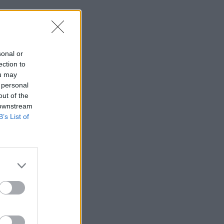
sonal or
ection to
ou may
 personal
out of the
 downstream
B’s List of