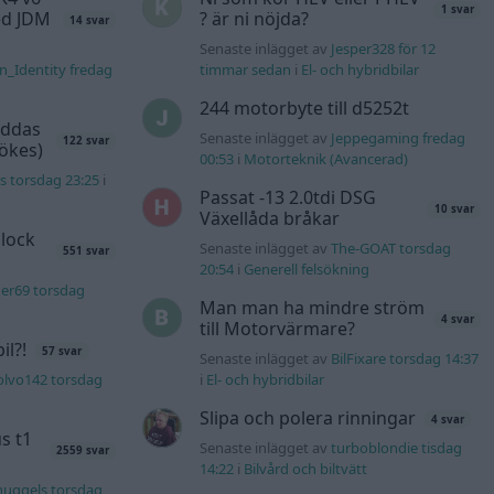
1 svar
d JDM
? är ni nöjda?
14 svar
Senaste inlägget av
Jesper328 för 12
n_Identity fredag
timmar sedan
i
El- och hybridbilar
244 motorbyte till d5252t
äddas
Senaste inlägget av
Jeppegaming fredag
122 svar
sökes)
00:53
i
Motorteknik (Avancerad)
s torsdag 23:25
i
Passat -13 2.0tdi DSG
10 svar
Växellåda bråkar
lock
Senaste inlägget av
The-GOAT torsdag
551 svar
20:54
i
Generell felsökning
er69 torsdag
Man man ha mindre ström
4 svar
till Motorvärmare?
l?!
57 svar
Senaste inlägget av
BilFixare torsdag 14:37
olvo142 torsdag
i
El- och hybridbilar
Slipa och polera rinningar
4 svar
s t1
Senaste inlägget av
turboblondie tisdag
2559 svar
14:22
i
Bilvård och biltvätt
nuggels torsdag