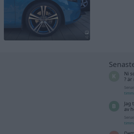
12
Senast
Ni s
? är
Senas
timm
Jag 
av h
Senas
timm
Dett