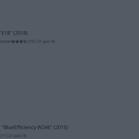
"E18"
(2018)
ntarer
5
21 juni 18
I
"BlueEfficiency W246"
(2015)
1
21 juni 18