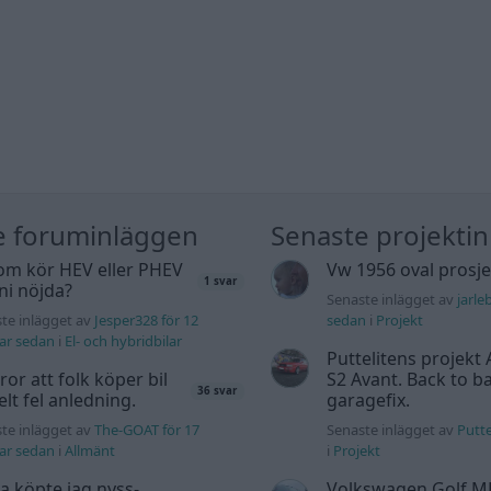
e foruminläggen
Senaste projekti
om kör HEV eller PHEV
Vw 1956 oval prosje
1 svar
 ni nöjda?
Senaste inlägget av
jarle
te inlägget av
Jesper328 för 12
sedan
i
Projekt
ar sedan
i
El- och hybridbilar
Puttelitens projekt 
tror att folk köper bil
S2 Avant. Back to ba
36 svar
elt fel anledning.
garagefix.
te inlägget av
The-GOAT för 17
Senaste inlägget av
Putte
ar sedan
i
Allmänt
i
Projekt
a köpte jag nyss-
Volkswagen Golf M